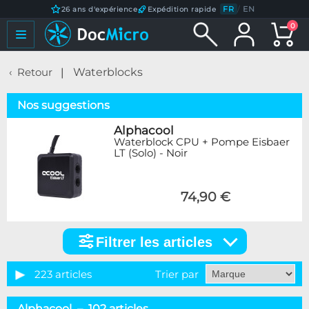
FR
/
EN
26 ans d'expérience
Expédition rapide
0
Retour
Waterblocks
Nos suggestions
Alphacool
Waterblock CPU + Pompe Eisbaer
LT (Solo) - Noir
74,90 €
Filtrer les articles
Filtrer
les
articles
223 articles
Trier par
Catégorie
Alphacool – 102 articles