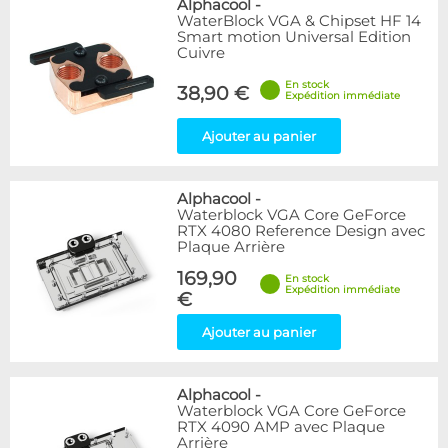
Alphacool
-
WaterBlock VGA & Chipset HF 14
Smart motion Universal Edition
Cuivre
En stock
38,90 €
Expédition immédiate
Ajouter au panier
Alphacool
-
Waterblock VGA Core GeForce
RTX 4080 Reference Design avec
Plaque Arrière
169,90
En stock
Expédition immédiate
€
Ajouter au panier
Alphacool
-
Waterblock VGA Core GeForce
RTX 4090 AMP avec Plaque
Arrière