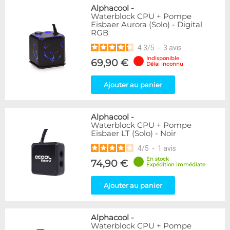
Alphacool
-
Waterblock CPU + Pompe
Eisbaer Aurora (Solo) - Digital
RGB
4.3
/
5
-
3
avis
Indisponible
69,90 €
Délai inconnu
Ajouter au panier
Alphacool
-
Waterblock CPU + Pompe
Eisbaer LT (Solo) - Noir
4
/
5
-
1
avis
En stock
74,90 €
Expédition immédiate
Ajouter au panier
Alphacool
-
Waterblock CPU + Pompe