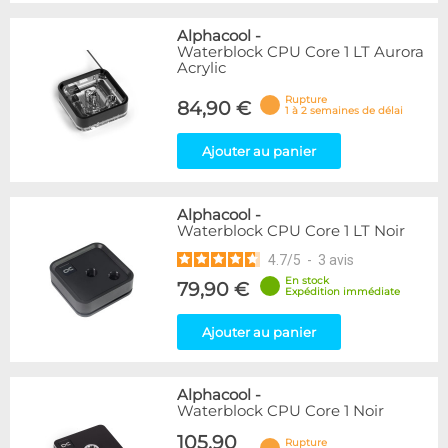
Alphacool
-
Waterblock CPU Core 1 LT Aurora
Acrylic
Rupture
84,90 €
1 à 2 semaines de délai
Ajouter au panier
Alphacool
-
Waterblock CPU Core 1 LT Noir
4.7
/
5
-
3
avis
En stock
79,90 €
Expédition immédiate
Ajouter au panier
Alphacool
-
Waterblock CPU Core 1 Noir
105,90
Rupture