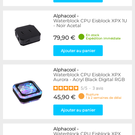
Alphacool
-
Waterblock CPU Eisblock XPX 1U
- Noir Acetal
En stock
79,90 €
Expédition immédiate
Ajouter au panier
Alphacool
-
Waterblock CPU Eisblock XPX
Aurora - Acryl Black Digital RGB
5
/
5
-
3
avis
Rupture
45,90 €
1 à 2 semaines de délai
Ajouter au panier
Alphacool
-
Waterblock CPU Eisblock XPX