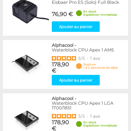
Eisbaer Pro ES (Solo) Full Black
En stock
76,90 €
Expédition immédiate
Ajouter au panier
Alphacool
-
Waterblock CPU Apex 1 AM5
5
/
5
-
1
avis
178,90
Rupture
1 à 2 semaines de délai
€
Ajouter au panier
Alphacool
-
Waterblock CPU Apex 1 LGA
1700/1851
5
/
5
-
1
avis
178,90
En stock
Expédition immédiate
€