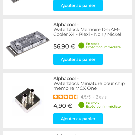
Ajouter au panier
Alphacool
-
Waterblock Mémoire D-RAM-
Cooler X4 - Plexi - Noir / Nickel
En stock
56,90 €
Expédition immédiate
Ajouter au panier
Alphacool
-
Waterblock Miniature pour chip
mémoire MCX One
4.5
/
5
-
2
avis
En stock
4,90 €
Expédition immédiate
Ajouter au panier