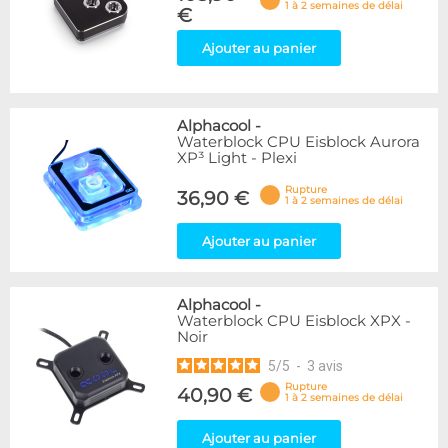
1 à 2 semaines de délai
€
Ajouter au panier
Alphacool
-
Waterblock CPU Eisblock Aurora
XP³ Light - Plexi
Rupture
36,90 €
1 à 2 semaines de délai
Ajouter au panier
Alphacool
-
Waterblock CPU Eisblock XPX -
Noir
5
/
5
-
3
avis
Rupture
40,90 €
1 à 2 semaines de délai
Ajouter au panier