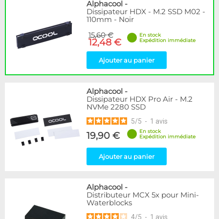
Disponibilité / Promotions
Alphacool
-
Dissipateur HDX - M.2 SSD M02 -
Articles en stock
110mm - Noir
Articles en promotions
15,60 €
En stock
12,48 €
Expédition immédiate
Appliquer
Ajouter au panier
Alphacool
-
Dissipateur HDX Pro Air - M.2
NVMe 2280 SSD
5
/
5
-
1
avis
En stock
19,90 €
Expédition immédiate
Ajouter au panier
Alphacool
-
Distributeur MCX 5x pour Mini-
Waterblocks
4
/
5
-
1
avis