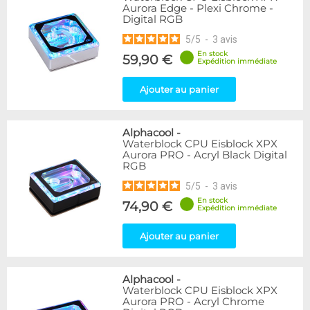
Aurora Edge - Plexi Chrome -
Digital RGB
5
/
5
-
3
avis
En stock
59,90 €
Expédition immédiate
Ajouter au panier
Alphacool
-
Waterblock CPU Eisblock XPX
Aurora PRO - Acryl Black Digital
RGB
5
/
5
-
3
avis
En stock
74,90 €
Expédition immédiate
Ajouter au panier
Alphacool
-
Waterblock CPU Eisblock XPX
Aurora PRO - Acryl Chrome