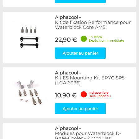
Alphacool
-
Kit de fixation Performance pour
Waterblock Core AM5
En stock
22,90 €
Expédition immédiate
Ajouter au panier
Alphacool
-
Kit ES Mounting Kit EPYC SP5
(LGA 6096)
Indisponible
10,90 €
Délai inconnu
Ajouter au panier
Alphacool
-
Modules pour Waterblock D-
RAM-Cooler - 2 Modules