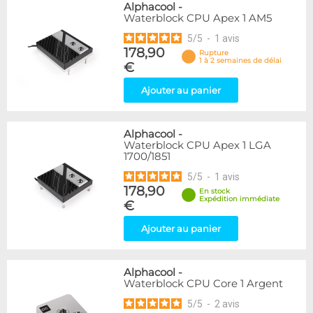
Alphacool
-
Waterblock CPU Apex 1 AM5
5
/
5
-
1
avis
178,90
Rupture
1 à 2 semaines de délai
€
Ajouter au panier
Alphacool
-
Waterblock CPU Apex 1 LGA
1700/1851
5
/
5
-
1
avis
178,90
En stock
Expédition immédiate
€
Ajouter au panier
Alphacool
-
Waterblock CPU Core 1 Argent
5
/
5
-
2
avis