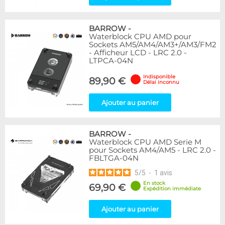
BARROW
-
Waterblock CPU AMD pour
Sockets AM5/AM4/AM3+/AM3/FM2
- Afficheur LCD - LRC 2.0 -
LTPCA-04N
Indisponible
89,90 €
Délai inconnu
Ajouter au panier
BARROW
-
Waterblock CPU AMD Serie M
pour Sockets AM4/AM5 - LRC 2.0 -
FBLTGA-04N
5
/
5
-
1
avis
En stock
69,90 €
Expédition immédiate
Ajouter au panier