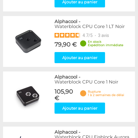
Ajouter au panier
Alphacool
-
Waterblock CPU Core 1 LT Noir
4.7
/
5
-
3
avis
En stock
79,90 €
Expédition immédiate
Ajouter au panier
Alphacool
-
Waterblock CPU Core 1 Noir
105,90
Rupture
1 à 2 semaines de délai
€
Ajouter au panier
Alphacool
-
Waterblock CPU Eisblock Aurora