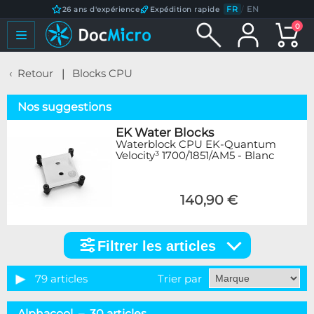
FR
/
EN
26 ans d'expérience
Expédition rapide
0
Retour
Blocks CPU
Nos suggestions
EK Water Blocks
Waterblock CPU EK-Quantum
Velocity³ 1700/1851/AM5 - Blanc
140,90 €
Filtrer les articles
Filtrer
les
articles
79 articles
Trier par
Catégorie
Alphacool – 30 articles