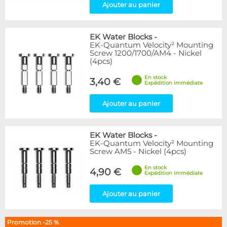
Ajouter au panier
EK Water Blocks
-
EK-Quantum Velocity² Mounting
Screw 1200/1700/AM4 - Nickel
(4pcs)
En stock
3,40 €
Expédition immédiate
Ajouter au panier
EK Water Blocks
-
EK-Quantum Velocity² Mounting
Screw AM5 - Nickel (4pcs)
En stock
4,90 €
Expédition immédiate
Ajouter au panier
Promotion -25 %