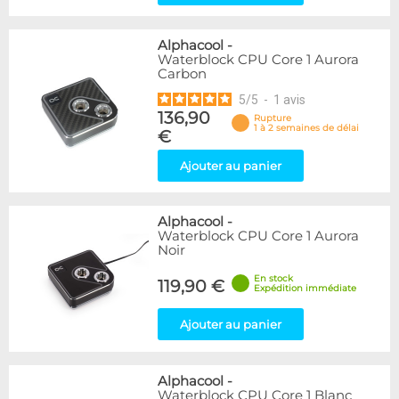
Alphacool
-
Waterblock CPU Core 1 Aurora
Carbon
5
/
5
-
1
avis
136,90
Rupture
1 à 2 semaines de délai
€
Ajouter au panier
Alphacool
-
Waterblock CPU Core 1 Aurora
Noir
En stock
119,90 €
Expédition immédiate
Ajouter au panier
Alphacool
-
Waterblock CPU Core 1 Blanc