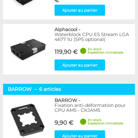
€
Ajouter au panier
Alphacool
-
Waterblock CPU ES Stream LGA
4677 1U (SP5 optional)
En stock
119,90 €
Expédition immédiate
Ajouter au panier
BARROW – 6 articles
BARROW
-
Fixation anti-déformation pour
CPU AM5 - CKJAM5
En stock
9,90 €
Expédition immédiate
Ajouter au panier