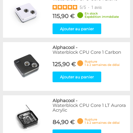
5
/
5
-
1
avis
En stock
115,90 €
Expédition immédiate
Ajouter au panier
Alphacool
-
Waterblock CPU Core 1 Carbon
Rupture
125,90 €
1 à 2 semaines de délai
Ajouter au panier
Alphacool
-
Waterblock CPU Core 1 LT Aurora
Acrylic
Rupture
84,90 €
1 à 2 semaines de délai