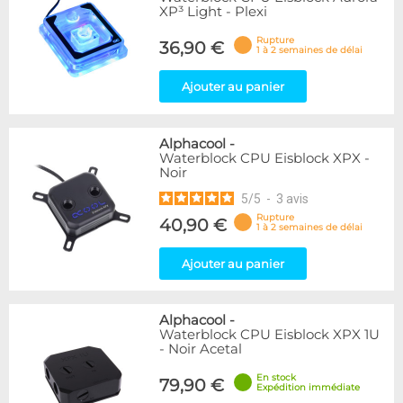
XP³ Light - Plexi
Rupture
36,90 €
1 à 2 semaines de délai
Ajouter au panier
Alphacool
-
Waterblock CPU Eisblock XPX -
Noir
5
/
5
-
3
avis
Rupture
40,90 €
1 à 2 semaines de délai
Ajouter au panier
Alphacool
-
Waterblock CPU Eisblock XPX 1U
- Noir Acetal
En stock
79,90 €
Expédition immédiate