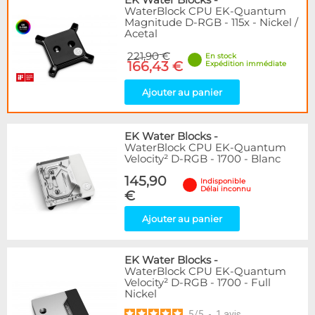
EK Water Blocks
-
WaterBlock CPU EK-Quantum
Magnitude D-RGB - 115x - Nickel /
Acetal
221,90 €
En stock
166,43 €
Expédition immédiate
Ajouter au panier
EK Water Blocks
-
WaterBlock CPU EK-Quantum
Velocity² D-RGB - 1700 - Blanc
145,90
Indisponible
Délai inconnu
€
Ajouter au panier
EK Water Blocks
-
WaterBlock CPU EK-Quantum
Velocity² D-RGB - 1700 - Full
Nickel
5
/
5
-
1
avis