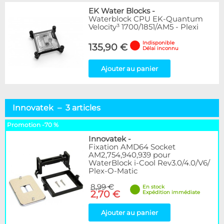
EK Water Blocks
-
Waterblock CPU EK-Quantum
Velocity³ 1700/1851/AM5 - Plexi
Indisponible
135,90 €
Délai inconnu
Ajouter au panier
Innovatek – 3 articles
Promotion -70 %
Innovatek
-
Fixation AMD64 Socket
AM2,754,940,939 pour
WaterBlock i-Cool Rev3.0/4.0/V6/
Plex-O-Matic
8,99 €
En stock
2,70 €
Expédition immédiate
Ajouter au panier