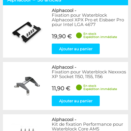
Socket AMD64
50
Socket TR4 / SP3
2
Alphacool
-
Fixation pour Waterblock
Socket 775
6
Alphacool XPX Pro et Eisbaer Pro
Socket 1366
3
pour Intel LGA 4677
Sockets 115x & 12x
16
En stock
Socket 2011
12
19,90 €
Expédition immédiate
Socket 2066
11
Socket 1700 / 1851
38
Ajouter au panier
Socket LGA 4677
3
Fixations
9
Alphacool
-
Fixation pour Waterblock Nexxxos
Marque
XP Socket 1150, 1155, 1156
Alphacool
30
En stock
BARROW
11,90 €
6
Expédition immédiate
EK Water Blocks
22
Innovatek
3
Ajouter au panier
Thermal Grizzly
13
Tryx
2
Alphacool
-
XSPC
2
Kit de fixation Performance pour
Ybris
1
Waterblock Core AM5