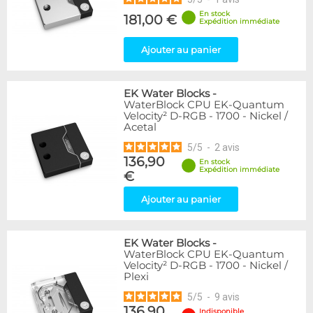
En stock
181,00 €
Expédition immédiate
Ajouter au panier
EK Water Blocks
-
WaterBlock CPU EK-Quantum
Velocity² D-RGB - 1700 - Nickel /
Acetal
5
/
5
-
2
avis
136,90
En stock
Expédition immédiate
€
Ajouter au panier
EK Water Blocks
-
WaterBlock CPU EK-Quantum
Velocity² D-RGB - 1700 - Nickel /
Plexi
5
/
5
-
9
avis
136,90
Indisponible