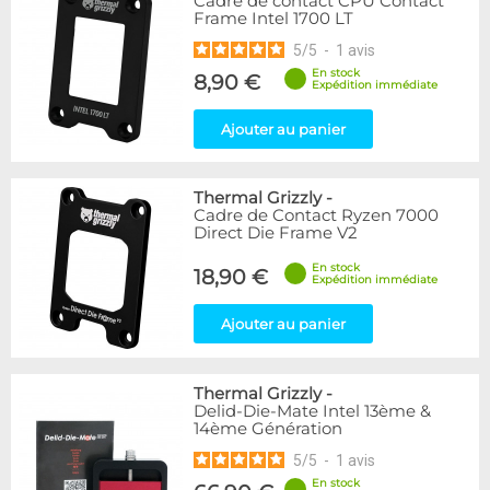
Cadre de contact CPU Contact
Frame Intel 1700 LT
5
/
5
-
1
avis
En stock
8,90 €
Expédition immédiate
Ajouter au panier
Thermal Grizzly
-
Cadre de Contact Ryzen 7000
Direct Die Frame V2
En stock
18,90 €
Expédition immédiate
Ajouter au panier
Thermal Grizzly
-
Delid-Die-Mate Intel 13ème &
14ème Génération
5
/
5
-
1
avis
En stock