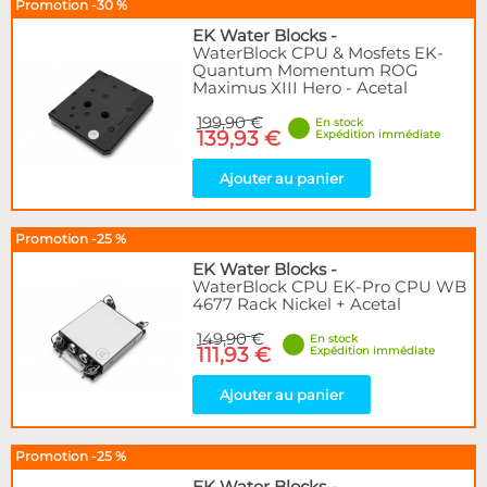
Promotion -30 %
EK Water Blocks
-
WaterBlock CPU & Mosfets EK-
Quantum Momentum ROG
Maximus XIII Hero - Acetal
199,90 €
En stock
139,93 €
Expédition immédiate
Ajouter au panier
Promotion -25 %
EK Water Blocks
-
WaterBlock CPU EK-Pro CPU WB
4677 Rack Nickel + Acetal
149,90 €
En stock
111,93 €
Expédition immédiate
Ajouter au panier
Promotion -25 %