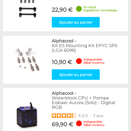
Disponibilité / Promotions
En stock
22,90 €
Expédition immédiate
Articles en stock
Articles en promotions
Ajouter au panier
Appliquer
Alphacool
-
Kit ES Mounting Kit EPYC SP5
(LGA 6096)
Indisponible
10,90 €
Délai inconnu
Ajouter au panier
Alphacool
-
Waterblock CPU + Pompe
Eisbaer Aurora (Solo) - Digital
RGB
4.3
/
5
-
3
avis
Indisponible
69,90 €
Délai inconnu