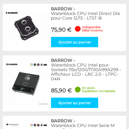
BARROW
-
Waterblock CPU Intel Direct Die
pour Core 12/13 - LTST-B
Indisponible
75,90 €
Délai inconnu
Ajouter au panier
BARROW
-
Waterblock CPU Intel pour
Sockets 115x/1200/1700/x99/x299 -
Afficheur LCD - LRC 2.0 - LTPC-
04N
En stock
85,90 €
Expédition immédiate
Ajouter au panier
BARROW
-
Waterblock CPU Intel Serie M