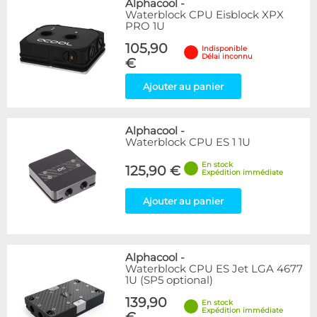
Alphacool
-
Waterblock CPU Eisblock XPX
PRO 1U
105,90
Indisponible
Délai inconnu
€
Ajouter au panier
Alphacool
-
Waterblock CPU ES 1 1U
En stock
125,90 €
Expédition immédiate
Ajouter au panier
Alphacool
-
Waterblock CPU ES Jet LGA 4677
1U (SP5 optional)
139,90
En stock
Expédition immédiate