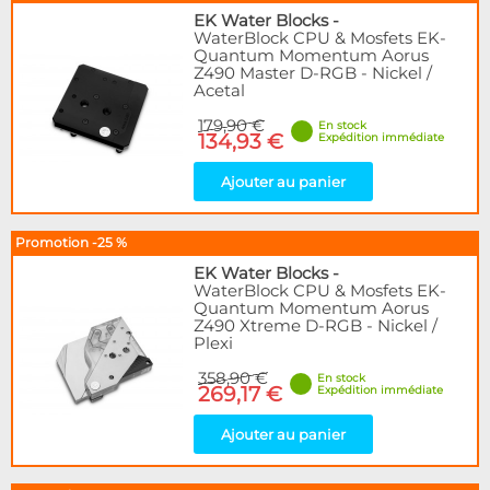
EK Water Blocks
-
WaterBlock CPU & Mosfets EK-
Quantum Momentum Aorus
Z490 Master D-RGB - Nickel /
Acetal
179,90 €
En stock
134,93 €
Expédition immédiate
Ajouter au panier
Promotion -25 %
EK Water Blocks
-
WaterBlock CPU & Mosfets EK-
Quantum Momentum Aorus
Z490 Xtreme D-RGB - Nickel /
Plexi
358,90 €
En stock
269,17 €
Expédition immédiate
Ajouter au panier