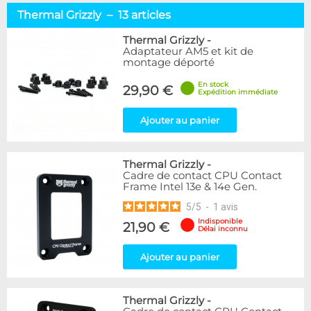
Thermal Grizzly – 13 articles
Thermal Grizzly
-
Adaptateur AM5 et kit de
montage déporté
En stock
29,90 €
Expédition immédiate
Ajouter au panier
Thermal Grizzly
-
Cadre de contact CPU Contact
Frame Intel 13e & 14e Gen.
5
/
5
-
1
avis
Indisponible
21,90 €
Délai inconnu
Ajouter au panier
Thermal Grizzly
-