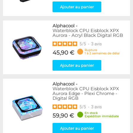
Ajouter au panier
Alphacool
-
Waterblock CPU Eisblock XPX
Aurora - Acryl Black Digital RGB
5
/
5
-
3
avis
Rupture
45,90 €
1 à 2 semaines de délai
Ajouter au panier
Alphacool
-
Waterblock CPU Eisblock XPX
Aurora Edge - Plexi Chrome -
Digital RGB
5
/
5
-
3
avis
En stock
59,90 €
Expédition immédiate
Ajouter au panier