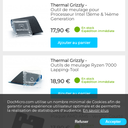
Thermal Grizzly
-
Outil de meulage pour
Processeur Intel 13ème & 14ème
Generation
En stock
17,90 €
Expédition immédiate
Ajouter au panier
Thermal Grizzly
-
Outils de meulage Ryzen 7000
Lapping-Tool
En stock
18,90 €
Expédition immédiate
Ajouter au panier
DocMicro.com utilise un nombre minimal de Cookies afin de
garantir une expérience utilisateur optimale et de permettre
la réalisation de statistiques d'audience.
En savoir plus
Thermal Grizzly
-
Plaque AMD AM5 - Version Courte
Refuser
Accepter
En stock
13,90 €