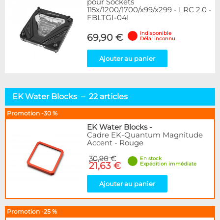
pour Sockets
115x/1200/1700/x99/x299 - LRC 2.0 -
FBLTGI-04I
Indisponible
69,90 €
Délai inconnu
Ajouter au panier
EK Water Blocks – 22 articles
Promotion -30 %
EK Water Blocks
-
Cadre EK-Quantum Magnitude
Accent - Rouge
30,90 €
En stock
21,63 €
Expédition immédiate
Ajouter au panier
Promotion -25 %