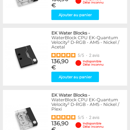
Délai inconnu
€
Ajouter au panier
EK Water Blocks
-
WaterBlock CPU EK-Quantum
Velocity² D-RGB - AM5 - Nickel /
Acetal
5
/
5
-
2
avis
136,90
Indisponible
Délai inconnu
€
Ajouter au panier
EK Water Blocks
-
WaterBlock CPU EK-Quantum
Velocity² D-RGB - AM5 - Nickel /
Plexi
5
/
5
-
2
avis
136,90
Indisponible
Délai inconnu
€