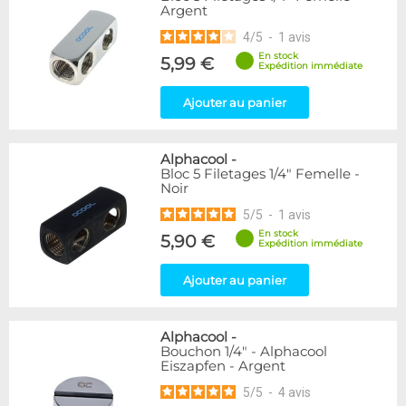
Argent
216
Argent
Bleu
2
4
/
5
-
1
avis
Or
1
En stock
5,99 €
Vert
5
Expédition immédiate
Violet
4
Ajouter au panier
Couleur
Blanc
36
Alphacool
-
Noir/Nickel
28
Bloc 5 Filetages 1/4" Femelle -
Noir
Plexi
2
5
/
5
-
1
avis
Couleur
En stock
5,90 €
Expédition immédiate
Noir
236
Rouge
2
Ajouter au panier
Forme
Coudé 45°
39
Alphacool
-
Bouchon 1/4" - Alphacool
Eiszapfen - Argent
Forme
5
/
5
-
4
avis
Coudé 60°
1