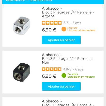
Embouts tuyaux souples
114
Embouts tubes rigides
110
Alphacool
-
Bloc 3 Filetages 1/4" Femelle -
Embouts Cannelés
18
Argent
Adaptateurs
338
5
/
5
-
5
avis
Marque
Rupture
6,90 €
1 à 2 semaines de délai
Alphacool
248
DocMicro
52
Ajouter au panier
BARROW
55
Bykski
3
Alphacool
-
Cooling.fr
10
Bloc 3 Filetages 1/4" Femelle -
EK Water Blocks
142
Noir
KooLance
18
4.8
/
5
-
6
avis
Monsoon
9
En stock
6,90 €
Nanoxia
2
Expédition immédiate
PrimoChill
1
Thermal Grizzly
Ajouter au panier
9
XSPC
31
Alphacool
-
Couleur
Bloc 5 Filetages 1/4" Femelle -