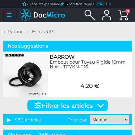
FR
/
EN
26 ans d'expérience
Expédition rapide
0
Retour
Embouts
Nos suggestions
BARROW
Embout pour Tuyau Rigide 16mm
Noir - TFYKN-T16
4,20 €
Filtrer les articles
Filtrer
les
articles
580 articles
Trier par
Catégorie
Alphacool – 248 articles