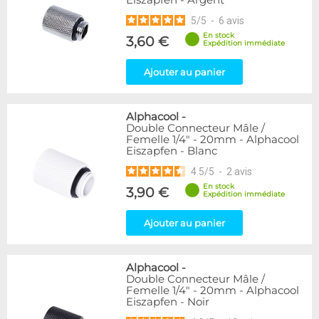
Eiszapfen - Argent
5
/
5
-
6
avis
En stock
3,60 €
Expédition immédiate
Ajouter au panier
Alphacool
-
Double Connecteur Mâle /
Femelle 1/4" - 20mm - Alphacool
Eiszapfen - Blanc
4.5
/
5
-
2
avis
En stock
3,90 €
Expédition immédiate
Ajouter au panier
Alphacool
-
Double Connecteur Mâle /
Femelle 1/4" - 20mm - Alphacool
Eiszapfen - Noir