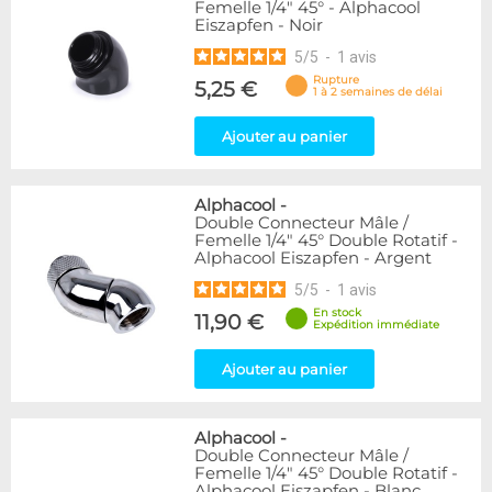
Femelle 1/4" 45° - Alphacool
Eiszapfen - Noir
5
/
5
-
1
avis
Rupture
5,25 €
1 à 2 semaines de délai
Ajouter au panier
Alphacool
-
Double Connecteur Mâle /
Femelle 1/4" 45° Double Rotatif -
Alphacool Eiszapfen - Argent
5
/
5
-
1
avis
En stock
11,90 €
Expédition immédiate
Ajouter au panier
Alphacool
-
Double Connecteur Mâle /
Femelle 1/4" 45° Double Rotatif -
Alphacool Eiszapfen - Blanc