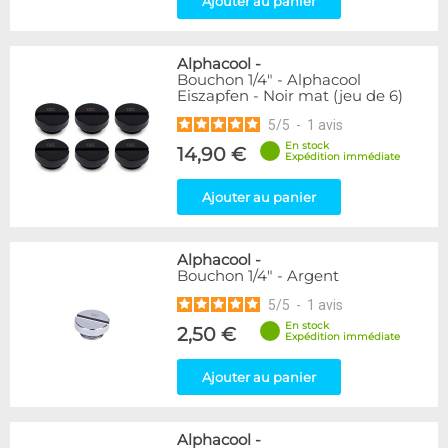
Ajouter au panier
Passe cloison
8
Raccord autobloquant
1
Raccord en T
5
Alphacool
-
Bouchon 1/4" - Alphacool
Eiszapfen - Noir mat (jeu de 6)
Disponibilité / Promotions
5
/
5
-
1
avis
Articles en stock
Articles en promotions
En stock
14,90 €
Expédition immédiate
Appliquer
Ajouter au panier
Alphacool
-
Bouchon 1/4" - Argent
5
/
5
-
1
avis
En stock
2,50 €
Expédition immédiate
Ajouter au panier
Alphacool
-