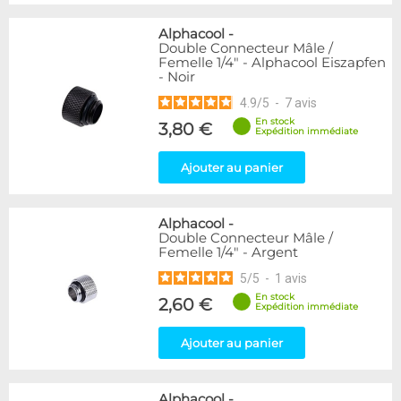
Alphacool
-
Double Connecteur Mâle /
Femelle 1/4" - Alphacool Eiszapfen
- Noir
4.9
/
5
-
7
avis
En stock
3,80 €
Expédition immédiate
Ajouter au panier
Alphacool
-
Double Connecteur Mâle /
Femelle 1/4" - Argent
5
/
5
-
1
avis
En stock
2,60 €
Expédition immédiate
Ajouter au panier
Alphacool
-