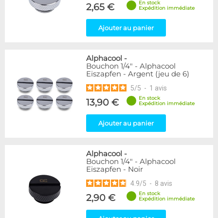
En stock
2,65 €
Raccord en Y
5
Expédition immédiate
Genre
Ajouter au panier
Femelle
24
Femelle / Femelle
53
Alphacool
-
Mâle
61
Bouchon 1/4" - Alphacool
Mâle / Femelle
120
Eiszapfen - Argent (jeu de 6)
Mâle / Mâle
44
5
/
5
-
1
avis
En stock
13,90 €
Filetage
Expédition immédiate
1/4"
153
Ajouter au panier
1/8"
1
Forme
Alphacool
-
Adaptateur
4
Bouchon 1/4" - Alphacool
Eiszapfen - Noir
Bouchon
12
Carré
4
4.9
/
5
-
8
avis
Coudé 30°
2
En stock
2,90 €
Expédition immédiate
Coudé 90°
94
Droit
280