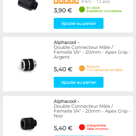
4.9
/
5
-
12
avis
En stock
3,90 €
Expédition immédiate
Ajouter au panier
Alphacool
-
Double Connecteur Mâle /
Femelle 1/4" - 20mm - Apex Grip -
Argent
Rupture
5,40 €
1 à 2 semaines de délai
Ajouter au panier
Alphacool
-
Double Connecteur Mâle /
Femelle 1/4" - 20mm - Apex Grip -
Noir
Indisponible
5,40 €
Délai inconnu