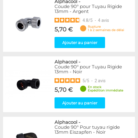
Alphacool
-
Coude 90° pour Tuyau Rigide
13mm - Argent
4.8
/
5
-
4
avis
Rupture
5,70 €
1 à 2 semaines de délai
Ajouter au panier
Alphacool
-
Coude 90° pour Tuyau Rigide
13mm - Noir
5
/
5
-
2
avis
En stock
5,70 €
Expédition immédiate
Ajouter au panier
Alphacool
-
Coude 90° Pour tuyau rigide
13mm Eiszapfen - Noir