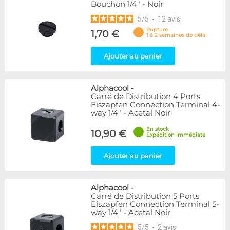
Bouchon 1/4" - Noir
5
/
5
-
12
avis
Rupture
1,70 €
1 à 2 semaines de délai
Ajouter au panier
Alphacool
-
Carré de Distribution 4 Ports
Eiszapfen Connection Terminal 4-
way 1/4" - Acetal Noir
En stock
10,90 €
Expédition immédiate
Ajouter au panier
Alphacool
-
Carré de Distribution 5 Ports
Eiszapfen Connection Terminal 5-
way 1/4" - Acetal Noir
5
/
5
-
2
avis