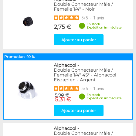
Double Connecteur Mâle /
Femelle 1/4" - Noir
5
/
5
-
1
avis
En stock
2,75 €
Expédition immédiate
Ajouter au panier
Promotion -10 %
Alphacool
-
Double Connecteur Mâle /
Femelle 1/4" 45° - Alphacool
Eiszapfen - Argent
5
/
5
-
1
avis
5,90 €
En stock
5,31 €
Expédition immédiate
Ajouter au panier
Alphacool
-
Double Connecteur Mâle /