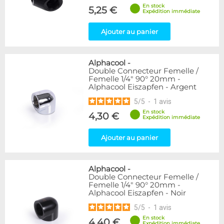
En stock
5,25 €
Expédition immédiate
Ajouter au panier
Alphacool
-
Double Connecteur Femelle /
Femelle 1/4" 90° 20mm -
Alphacool Eiszapfen - Argent
5
/
5
-
1
avis
En stock
4,30 €
Expédition immédiate
Ajouter au panier
Alphacool
-
Double Connecteur Femelle /
Femelle 1/4" 90° 20mm -
Alphacool Eiszapfen - Noir
5
/
5
-
1
avis
En stock
4,40 €
Expédition immédiate