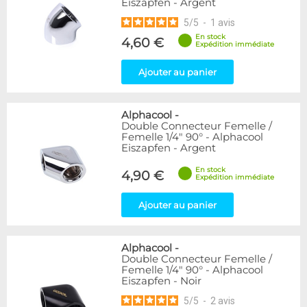
Eiszapfen - Argent
5
/
5
-
1
avis
En stock
4,60 €
Expédition immédiate
Ajouter au panier
Alphacool
-
Double Connecteur Femelle /
Femelle 1/4" 90° - Alphacool
Eiszapfen - Argent
En stock
4,90 €
Expédition immédiate
Ajouter au panier
Alphacool
-
Double Connecteur Femelle /
Femelle 1/4" 90° - Alphacool
Eiszapfen - Noir
5
/
5
-
2
avis