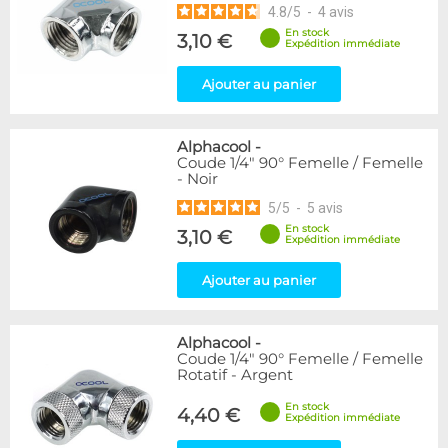
4.8
/
5
-
4
avis
En stock
3,10 €
Expédition immédiate
Ajouter au panier
Alphacool
-
Coude 1/4" 90° Femelle / Femelle
- Noir
5
/
5
-
5
avis
En stock
3,10 €
Expédition immédiate
Ajouter au panier
Alphacool
-
Coude 1/4" 90° Femelle / Femelle
Rotatif - Argent
En stock
4,40 €
Expédition immédiate