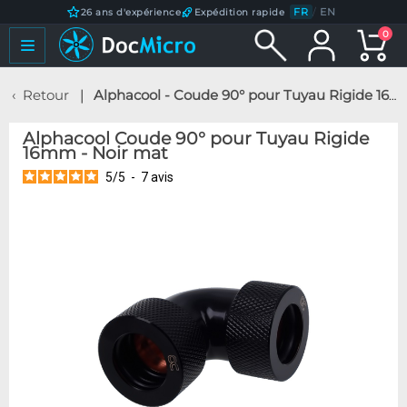
FR
/
EN
26 ans d'expérience
Expédition rapide
0
Retour
Alphacool - Coude 90° pour Tuyau Rigide 16mm - Noir mat
Alphacool Coude 90° pour Tuyau Rigide
16mm - Noir mat
5
/
5
-
7
avis