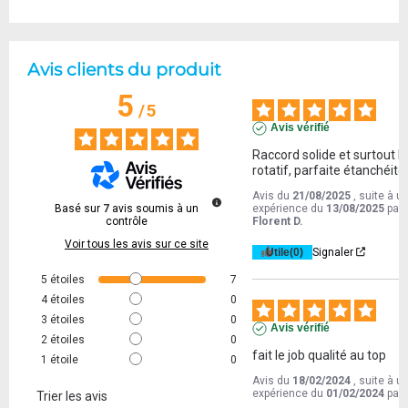
Avis clients du produit
5
/
5
Avis vérifié
Raccord solide et surtout N
rotatif, parfaite étanchéité
Avis du
21/08/2025
, suite à u
Basé sur
7
avis soumis à un
expérience du
13/08/2025
par
contrôle
Florent D.
Voir tous les avis sur ce site
Utile
(0)
Signaler
5
étoiles
7
4
étoiles
0
3
étoiles
0
Avis vérifié
2
étoiles
0
fait le job qualité au top
1
étoile
0
Avis du
18/02/2024
, suite à u
expérience du
01/02/2024
par
Trier les avis