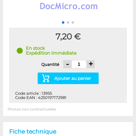
7,20 €
En stock
Expédition immédiate
-
+
Quantité
Ajouter au panier
Code article : 13955
Code EAN : 4250197172981
Photos non contractuelles
Fiche technique