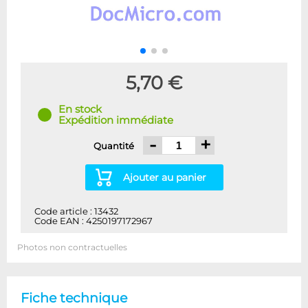
5,70 €
En stock
Expédition immédiate
-
+
Quantité
Ajouter au panier
Code article : 13432
Code EAN : 4250197172967
Photos non contractuelles
Fiche technique