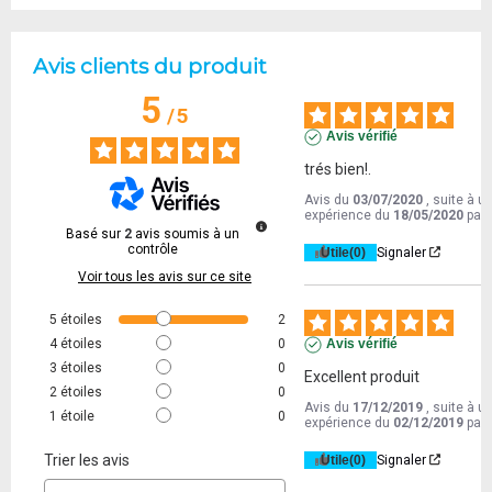
Avis clients du produit
5
/
5
Avis vérifié
trés bien!.
Avis du
03/07/2020
, suite à u
expérience du
18/05/2020
par
Basé sur
2
avis soumis à un
contrôle
Utile
(0)
Signaler
Voir tous les avis sur ce site
5
étoiles
2
4
étoiles
0
Avis vérifié
3
étoiles
0
Excellent produit
2
étoiles
0
Avis du
17/12/2019
, suite à u
1
étoile
0
expérience du
02/12/2019
par
Trier les avis
Utile
(0)
Signaler