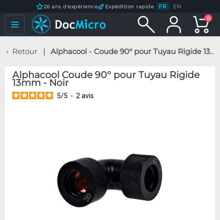
FR
/
EN
26 ans d'expérience
Expédition rapide
0
Retour
Alphacool - Coude 90° pour Tuyau Rigide 13mm - Noir
Alphacool Coude 90° pour Tuyau Rigide
13mm - Noir
5
/
5
-
2
avis