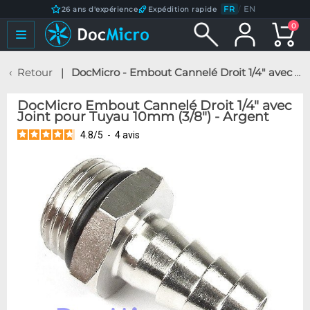
FR
/
EN
26 ans d'expérience
Expédition rapide
0
Retour
DocMicro - Embout Cannelé Droit 1/4" avec Joint pour Tuyau 10mm (3/8") - Argent
DocMicro Embout Cannelé Droit 1/4" avec
Joint pour Tuyau 10mm (3/8") - Argent
4.8
/
5
-
4
avis