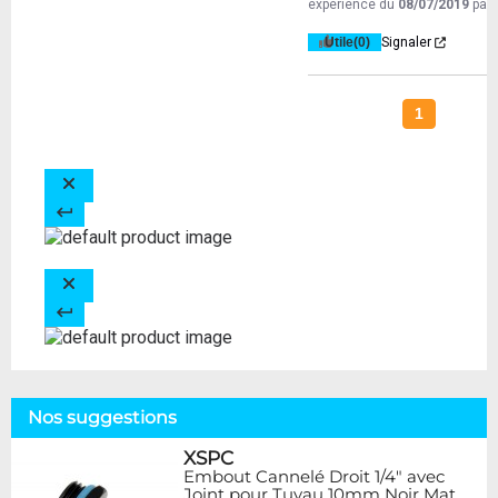
expérience du
08/07/2019
par
Utile
(0)
Signaler
1
Nos suggestions
XSPC
Embout Cannelé Droit 1/4" avec
Joint pour Tuyau 10mm Noir Mat