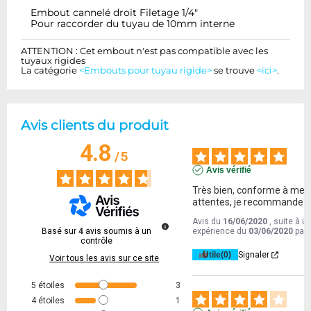
Embout cannelé droit Filetage 1/4"
Pour raccorder du tuyau de 10mm interne
ATTENTION : Cet embout n'est pas compatible avec les
tuyaux rigides
La catégorie
<Embouts pour tuyau rigide>
se trouve
<ici>
.
Avis clients du produit
4.8
/
5
Avis vérifié
Très bien, conforme à mes 
attentes, je recommande !
Avis du
16/06/2020
, suite à u
Basé sur
4
avis soumis à un
expérience du
03/06/2020
par
contrôle
Utile
(0)
Signaler
Voir tous les avis sur ce site
5
étoiles
3
4
étoiles
1