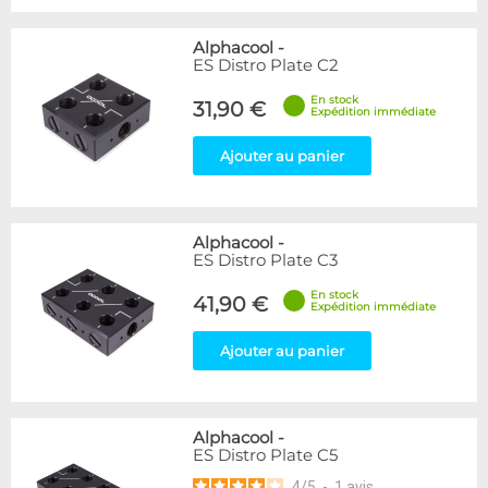
Alphacool
-
ES Distro Plate C2
En stock
31,90 €
Expédition immédiate
Ajouter au panier
Alphacool
-
ES Distro Plate C3
En stock
41,90 €
Expédition immédiate
Ajouter au panier
Alphacool
-
ES Distro Plate C5
4
/
5
-
1
avis