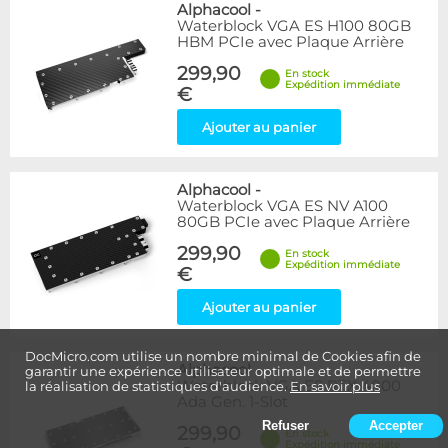
Alphacool
-
Waterblock VGA ES H100 80GB
HBM PCIe avec Plaque Arrière
299,90
En stock
Expédition immédiate
€
Ajouter au panier
Alphacool
-
Waterblock VGA ES NV A100
80GB PCIe avec Plaque Arrière
299,90
En stock
Expédition immédiate
€
Ajouter au panier
DocMicro.com utilise un nombre minimal de Cookies afin de
Alphacool
-
garantir une expérience utilisateur optimale et de permettre
Waterblock VGA ES RTX 4000
la réalisation de statistiques d'audience.
En savoir plus
Ada Gen. 1-Slot
Refuser
Accepter
299,90
En stock
Expédition immédiate