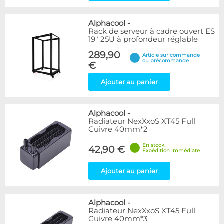
Alphacool
-
Rack de serveur à cadre ouvert ES
19" 25U à profondeur réglable
289,90
Article sur commande
ou précommande
€
Ajouter au panier
Alphacool
-
Radiateur NexXxoS XT45 Full
Cuivre 40mm*2
En stock
42,90 €
Expédition immédiate
Ajouter au panier
Alphacool
-
Radiateur NexXxoS XT45 Full
Cuivre 40mm*3