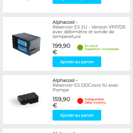
Alphacool
-
Réservoir ES 2U - Version VPP/D5
avec débimètre et sonde de
temperature
199,90
En stock
Expédition immédiate
€
Ajouter au panier
Alphacool
-
Réservoir ES DDCzero 1U avec
Pompe
159,90
Indisponible
Délai inconnu
€
Ajouter au panier