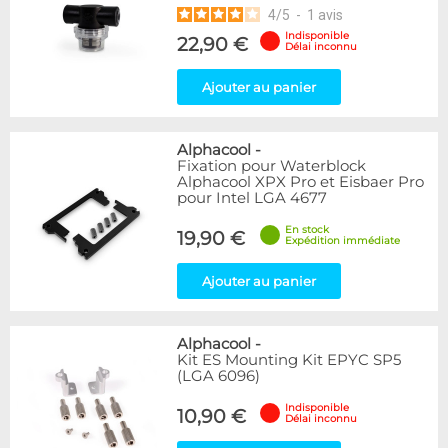
4
/
5
-
1
avis
Indisponible
22,90 €
Délai inconnu
Ajouter au panier
Alphacool
-
Fixation pour Waterblock
Alphacool XPX Pro et Eisbaer Pro
pour Intel LGA 4677
En stock
19,90 €
Expédition immédiate
Ajouter au panier
Alphacool
-
Kit ES Mounting Kit EPYC SP5
(LGA 6096)
Indisponible
10,90 €
Délai inconnu