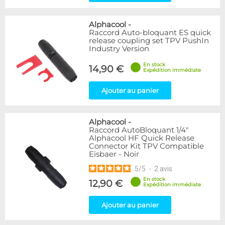
Alphacool
-
Raccord Auto-bloquant ES quick
release coupling set TPV PushIn
Industry Version
En stock
14,90 €
Expédition immédiate
Ajouter au panier
Alphacool
-
Raccord AutoBloquant 1/4"
Alphacool HF Quick Release
Connector Kit TPV Compatible
Eisbaer - Noir
5
/
5
-
2
avis
En stock
12,90 €
Expédition immédiate
Ajouter au panier