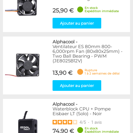
En stock
25,90 €
Expédition immédiate
Ajouter au panier
Alphacool
-
Ventilateur ES 80mm 800-
6,000rpm Fan (80x80x25mm) -
Two Ball Bearing - PWM
(JE8025B12V)
Rupture
13,90 €
1 à 2 semaines de délai
Ajouter au panier
Alphacool
-
Waterblock CPU + Pompe
Eisbaer LT (Solo) - Noir
4
/
5
-
1
avis
En stock
74,90 €
Expédition immédiate