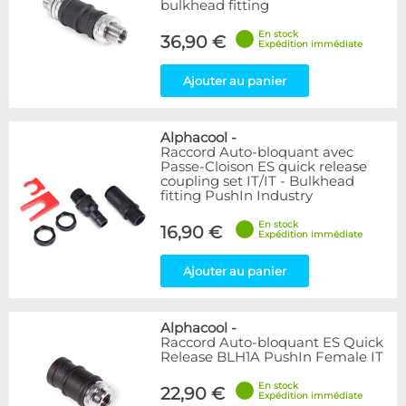
bulkhead fitting
En stock
36,90 €
Expédition immédiate
Ajouter au panier
Alphacool
-
Raccord Auto-bloquant avec
Passe-Cloison ES quick release
coupling set IT/IT - Bulkhead
fitting PushIn Industry
En stock
16,90 €
Expédition immédiate
Ajouter au panier
Alphacool
-
Raccord Auto-bloquant ES Quick
Release BLH1A PushIn Female IT
En stock
22,90 €
Expédition immédiate