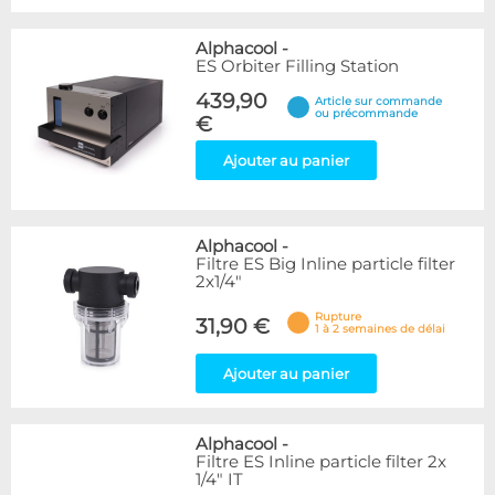
Alphacool
-
ES Orbiter Filling Station
439,90
Article sur commande
ou précommande
€
Ajouter au panier
Alphacool
-
Filtre ES Big Inline particle filter
2x1/4"
Rupture
31,90 €
1 à 2 semaines de délai
Ajouter au panier
Alphacool
-
Filtre ES Inline particle filter 2x
1/4" IT