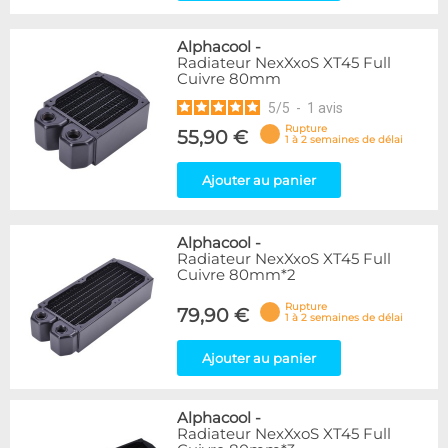
Alphacool
-
Radiateur NexXxoS XT45 Full
Cuivre 80mm
5
/
5
-
1
avis
Rupture
55,90 €
1 à 2 semaines de délai
Ajouter au panier
Alphacool
-
Radiateur NexXxoS XT45 Full
Cuivre 80mm*2
Rupture
79,90 €
1 à 2 semaines de délai
Ajouter au panier
Alphacool
-
Radiateur NexXxoS XT45 Full