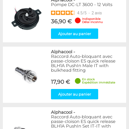
Alphacool
-
Pompe DC-LT 3600 - 12 Volts
4.5
/
5
-
2
avis
Indisponible
36,90 €
Délai inconnu
Ajouter au panier
Alphacool
-
Raccord Auto-bloquant avec
passe-cloison ES quick release
BLH1A PushIn Male IT with
bulkhead fitting
En stock
17,90 €
Expédition immédiate
Ajouter au panier
Alphacool
-
Raccord Auto-bloquant avec
passe-cloison ES quick release
BLH1A PushIn Set IT-IT with