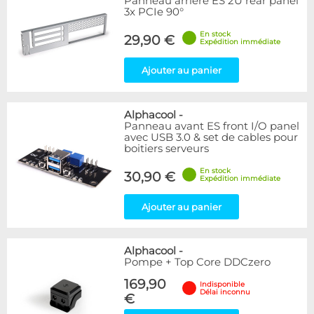
Panneau arrière ES 2U rear panel
3x PCIe 90°
En stock
29,90 €
Expédition immédiate
Ajouter au panier
Alphacool
-
Panneau avant ES front I/O panel
avec USB 3.0 & set de cables pour
boitiers serveurs
En stock
30,90 €
Expédition immédiate
Ajouter au panier
Alphacool
-
Pompe + Top Core DDCzero
169,90
Indisponible
Délai inconnu
€