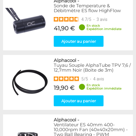
Alphacool
-
Sonde de Temperature &
Débitmètre ES flow HighFlow
4.7
/
5
-
3
avis
En stock
41,90 €
Expédition immédiate
Ajouter au panier
Alphacool
-
Tuyau Souple AlphaTube TPV 7,6 /
12,7mm Noir (Boite de 3m)
5
/
5
-
4
avis
En stock
19,90 €
Expédition immédiate
Ajouter au panier
Alphacool
-
Ventilateur ES 40mm 400-
10,000rpm Fan (40x40x20mm) -
Two Ball Bearing - PWM