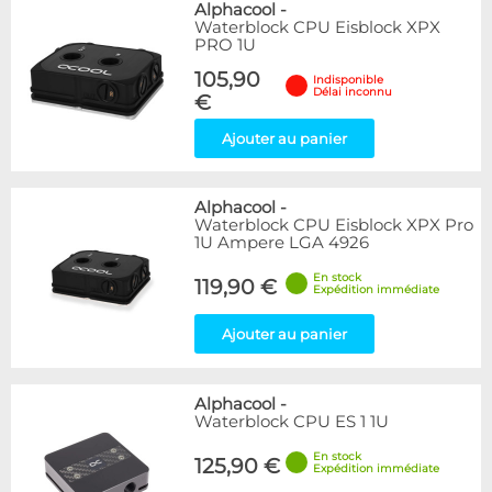
Alphacool
-
Waterblock CPU Eisblock XPX
PRO 1U
105,90
Indisponible
Délai inconnu
€
Ajouter au panier
Alphacool
-
Waterblock CPU Eisblock XPX Pro
1U Ampere LGA 4926
En stock
119,90 €
Expédition immédiate
Ajouter au panier
Alphacool
-
Waterblock CPU ES 1 1U
En stock
125,90 €
Expédition immédiate