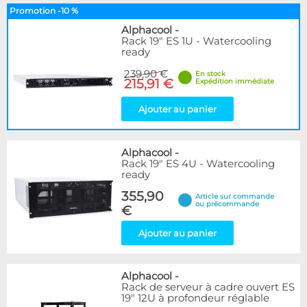
Promotion -10 %
Alphacool
-
Rack 19" ES 1U - Watercooling
ready
239,90 €
En stock
215,91 €
Expédition immédiate
Ajouter au panier
Alphacool
-
Rack 19" ES 4U - Watercooling
ready
355,90
Article sur commande
ou précommande
€
Ajouter au panier
Alphacool
-
Rack de serveur à cadre ouvert ES
19" 12U à profondeur réglable