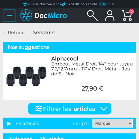
FR
/
EN
26 ans d'expérience
Expédition rapide
0
Retour
Serveurs
Nos suggestions
Alphacool
Embout Métal Droit 1/4" pour tuyau
7,6/12,7mm - TPV Droit Métal - Jeu
de 6 - Noir
27,90 €
Filtrer les articles
Filtrer
les
articles
85 articles
Trier par
Catégorie
Alphacool – 78 articles