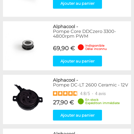
Ajouter au panier
Alphacool
-
Pompe Core DDCzero 3300-
4800rpm PWM
Indisponible
69,90 €
Délai inconnu
Ajouter au panier
Alphacool
-
Pompe DC-LT 2600 Ceramic - 12V
4.8
/
5
-
4
avis
En stock
27,90 €
Expédition immédiate
Ajouter au panier