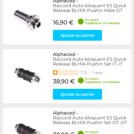
Alphacool
-
Raccord Auto-bloquant ES Quick
Release BLH1A PushIn Mâle OT
En stock
16,90 €
Expédition immédiate
Ajouter au panier
Alphacool
-
Raccord Auto-bloquant ES Quick
Release BLH1A PushIn Set IT-IT
1
/
5
-
1
avis
En stock
38,90 €
Expédition immédiate
Ajouter au panier
Alphacool
-
Raccord Auto-bloquant ES Quick
Release BLH1A PushIn Set OT-OT
En stock