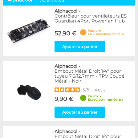
Racks & chiller
12
Waterblocks
17
Alphacool
-
Contrôleur pour ventilateurs ES
Réservoirs & pompes
13
Guardian 4Port Powerfan Hub
Radiateurs
13
Raccords & tuyaux
17
Rupture
52,90 €
1 à 2 semaines de délai
Liquides
2
Accessoires
11
Ajouter au panier
Marque
Alphacool
78
Alphacool
-
Embout Métal Droit 1/4" pour
EK Water Blocks
7
tuyau 7,6/12,7mm - TPV Coudé
Métal - Noir
Disponibilité / Promotions
5
/
5
-
4
avis
Articles en stock
En stock
9,90 €
Articles en promotions
Expédition immédiate
Ajouter au panier
Appliquer
Alphacool
-
Embout Métal Droit 1/4" pour