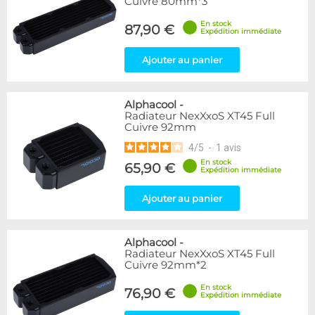
Cuivre 80mm*3
En stock
87,90 €
Expédition immédiate
Ajouter au panier
Alphacool
-
Radiateur NexXxoS XT45 Full
Cuivre 92mm
4
/
5
-
1
avis
En stock
65,90 €
Expédition immédiate
Ajouter au panier
Alphacool
-
Radiateur NexXxoS XT45 Full
Cuivre 92mm*2
En stock
76,90 €
Expédition immédiate