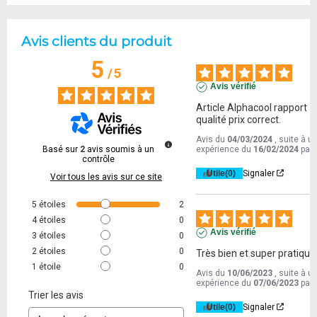
Avis clients du produit
5
/
5
Avis vérifié
Article Alphacool rapport 
qualité prix correct.
Avis du
04/03/2024
, suite à u
Basé sur
2
avis soumis à un
expérience du
16/02/2024
par
contrôle
Utile
(0)
Signaler
Voir tous les avis sur ce site
5
étoiles
2
4
étoiles
0
Avis vérifié
3
étoiles
0
2
étoiles
0
Très bien et super pratique
1
étoile
0
Avis du
10/06/2023
, suite à u
expérience du
07/06/2023
par
Trier les avis
Utile
(0)
Signaler