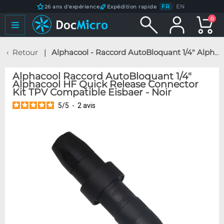
FR
/
EN
26 ans d'expérience
Expédition rapide
0
Retour
Alphacool - Raccord AutoBloquant 1/4" Alphacool HF Quick Release Connector Kit TPV Compatible Eisbaer - Noir
Alphacool Raccord AutoBloquant 1/4"
Alphacool HF Quick Release Connector
Kit TPV Compatible Eisbaer - Noir
5
/
5
-
2
avis