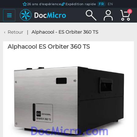
FR
/
EN
26 ans d'expérience
Expédition rapide
0
Retour
Alphacool - ES Orbiter 360 TS
Alphacool ES Orbiter 360 TS