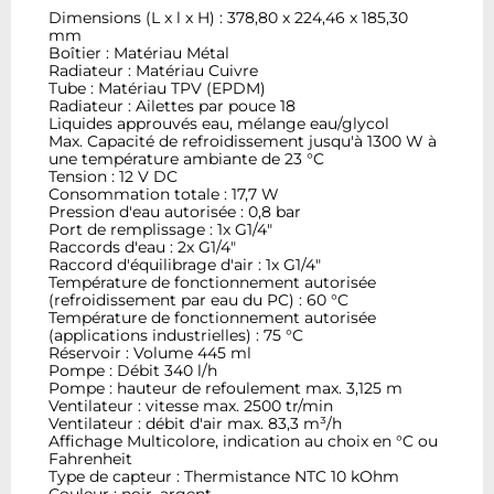
Dimensions (L x l x H) : 378,80 x 224,46 x 185,30
mm
Boîtier : Matériau Métal
Radiateur : Matériau Cuivre
Tube : Matériau TPV (EPDM)
Radiateur : Ailettes par pouce 18
Liquides approuvés eau, mélange eau/glycol
Max. Capacité de refroidissement jusqu'à 1300 W à
une température ambiante de 23 °C
Tension : 12 V DC
Consommation totale : 17,7 W
Pression d'eau autorisée : 0,8 bar
Port de remplissage : 1x G1/4"
Raccords d'eau : 2x G1/4"
Raccord d'équilibrage d'air : 1x G1/4"
Température de fonctionnement autorisée
(refroidissement par eau du PC) : 60 °C
Température de fonctionnement autorisée
(applications industrielles) : 75 °C
Réservoir : Volume 445 ml
Pompe : Débit 340 l/h
Pompe : hauteur de refoulement max. 3,125 m
Ventilateur : vitesse max. 2500 tr/min
Ventilateur : débit d'air max. 83,3 m³/h
Affichage Multicolore, indication au choix en °C ou
Fahrenheit
Type de capteur : Thermistance NTC 10 kOhm
Couleur : noir, argent