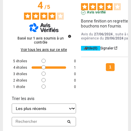
4
/
5
Avis vérifié
Bonne finition on regrette le
bouchons non fournis.
Avis du
27/06/2024
, suite à u
Basé sur
1
avis soumis à un
expérience du
20/06/2024
par
contrôle
Utile
(0)
Signaler
Voir tous les avis sur ce site
5
étoiles
0
1
4
étoiles
1
3
étoiles
0
2
étoiles
0
1
étoile
0
Trier les avis