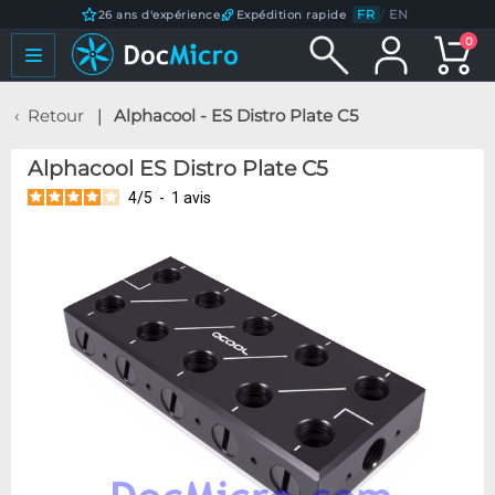
FR
/
EN
26 ans d'expérience
Expédition rapide
0
Retour
Alphacool - ES Distro Plate C5
Alphacool ES Distro Plate C5
4
/
5
-
1
avis