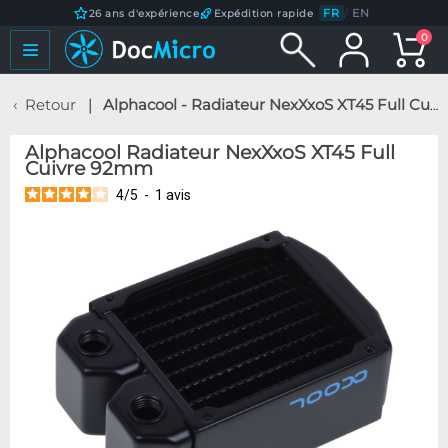
FR
/
EN
26 ans d'expérience
Expédition rapide
0
Retour
Alphacool - Radiateur NexXxoS XT45 Full Cuivre 92mm
Alphacool Radiateur NexXxoS XT45 Full
Cuivre 92mm
4
/
5
-
1
avis