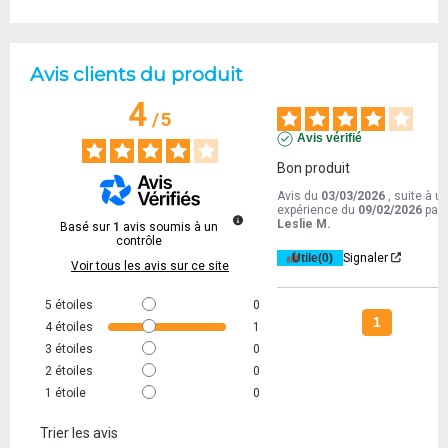
Avis clients du produit
4
/
5
Avis vérifié
Bon produit
Avis du
03/03/2026
, suite à u
expérience du
09/02/2026
par
Leslie M.
Basé sur
1
avis soumis à un
contrôle
Utile
(0)
Signaler
Voir tous les avis sur ce site
5
étoiles
0
1
4
étoiles
1
3
étoiles
0
2
étoiles
0
1
étoile
0
Trier les avis