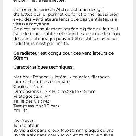
endommage les ailettes.
La nouvelle série de Alphacool a un design
d'ailettes qui lui permet de fonctionner aussi bien
avec des ventilateurs lents que des ventilateurs à
vitesse moyenne.
Ce n'est pas seulement agréable grâce au fait qu'il
évite le bruit inutile, cela signifie aussi que le choix
des ventilateurs qui peuvent être utilisés avec ces
radiateurs n'est pas limité.
Ce radiateur est conçu pour des ventilateurs de
60mm
Caractéristiques techniques :
Matière : Panneaux latéraux en acier, filetages
laiton, chambres en cuivre
Couleur : Noir
Dimensions (L xlx H) : 157.5x61.5x45mm
Filetages : 2 x 1/4"
Taille des vis : M3
Test pression : 1,5 bars
FPI : 12
Livré avec :
1x Radiateur
8x vis à six pans creux M3x30mm plaqué cuivre
8x vis à six pans creux M3x35mm plaqué cuivre