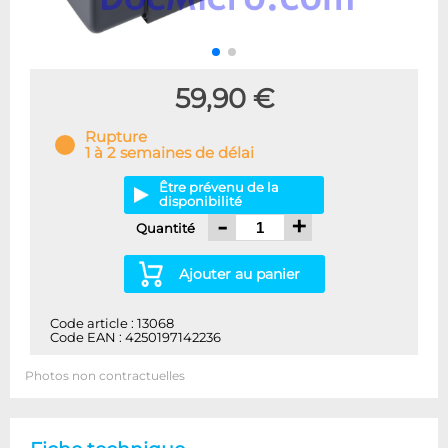
59,90 €
Rupture
1 à 2 semaines de délai
Être prévenu de la
disponibilité
-
+
Quantité
Ajouter au panier
Code article : 13068
Code EAN : 4250197142236
Photos non contractuelles