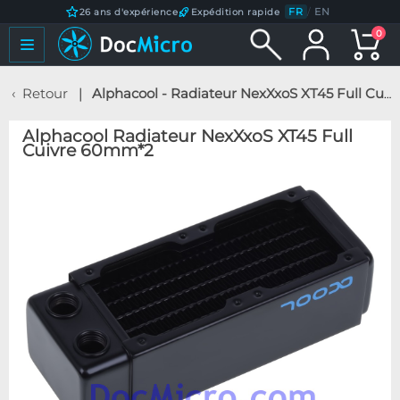
FR
/
EN
26 ans d'expérience
Expédition rapide
0
Retour
Alphacool - Radiateur NexXxoS XT45 Full Cuivre 60mm*2
Alphacool Radiateur NexXxoS XT45 Full
Cuivre 60mm*2