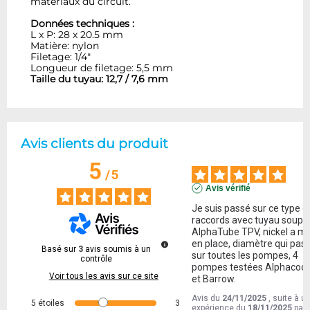
matériaux du circuit.
Données techniques :
L x P: 28 x 20.5 mm
Matière: nylon
Filetage: 1/4"
Longueur de filetage: 5,5 mm
Taille du tuyau: 12,7 / 7,6 mm
Avis clients du produit
5
/
5
Avis vérifié
Je suis passé sur ce type de
raccords avec tuyau souple
AlphaTube TPV, nickel a me
en place, diamètre qui pass
Basé sur
3
avis soumis à un
sur toutes les pompes, 4 
contrôle
pompes testées Alphacool,
Voir tous les avis sur ce site
et Barrow.
Avis du
24/11/2025
, suite à u
5
étoiles
3
expérience du
18/11/2025
par