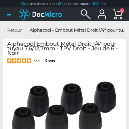
FR
/
EN
26 ans d'expérience
Expédition rapide
0
Retour
Alphacool - Embout Métal Droit 1/4" pour tuyau 7,6/12,7mm - TPV Droit - Jeu de 6 - Noir
Alphacool Embout Métal Droit 1/4" pour
tuyau 7,6/12,7mm - TPV Droit - Jeu de 6 -
Noir
5
/
5
-
3
avis