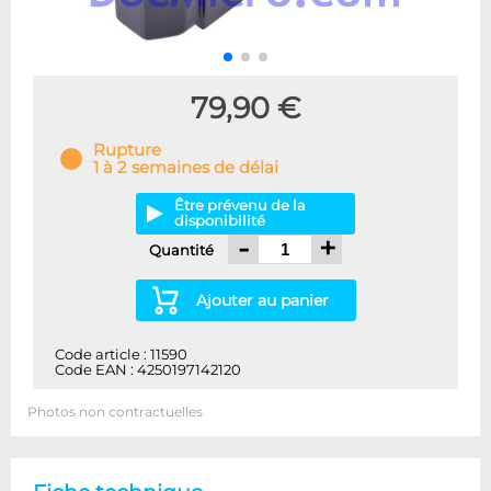
79,90 €
Rupture
1 à 2 semaines de délai
Être prévenu de la
disponibilité
-
+
Quantité
Ajouter au panier
Code article : 11590
Code EAN : 4250197142120
Photos non contractuelles