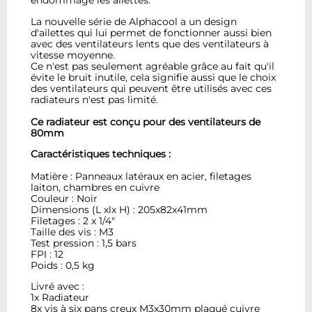
endommage les ailettes.
La nouvelle série de Alphacool a un design
d'ailettes qui lui permet de fonctionner aussi bien
avec des ventilateurs lents que des ventilateurs à
vitesse moyenne.
Ce n'est pas seulement agréable grâce au fait qu'il
évite le bruit inutile, cela signifie aussi que le choix
des ventilateurs qui peuvent être utilisés avec ces
radiateurs n'est pas limité.
Ce radiateur est conçu pour des ventilateurs de
80mm
Caractéristiques techniques :
Matière : Panneaux latéraux en acier, filetages
laiton, chambres en cuivre
Couleur : Noir
Dimensions (L xlx H) : 205x82x41mm
Filetages : 2 x 1/4"
Taille des vis : M3
Test pression : 1,5 bars
FPI : 12
Poids : 0,5 kg
Livré avec :
1x Radiateur
8x vis à six pans creux M3x30mm plaqué cuivre