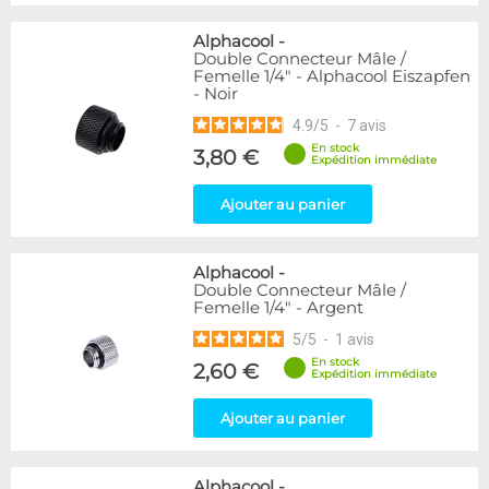
Alphacool
-
Double Connecteur Mâle /
Femelle 1/4" - Alphacool Eiszapfen
- Noir
4.9
/
5
-
7
avis
En stock
3,80 €
Expédition immédiate
Ajouter au panier
Alphacool
-
Double Connecteur Mâle /
Femelle 1/4" - Argent
5
/
5
-
1
avis
En stock
2,60 €
Expédition immédiate
Ajouter au panier
Alphacool
-