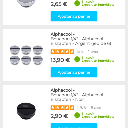
En stock
Raccord en Y
5
2,65 €
Expédition immédiate
Genre
Ajouter au panier
Femelle
24
Femelle / Femelle
53
Alphacool
-
Mâle
61
Bouchon 1/4" - Alphacool
Mâle / Femelle
120
Eiszapfen - Argent (jeu de 6)
Mâle / Mâle
44
5
/
5
-
1
avis
En stock
13,90 €
Filetage
Expédition immédiate
1/4"
153
Ajouter au panier
1/8"
1
Forme
Alphacool
-
Adaptateur
4
Bouchon 1/4" - Alphacool
Eiszapfen - Noir
Bouchon
12
Carré
4
4.9
/
5
-
8
avis
Coudé 30°
2
En stock
2,90 €
Expédition immédiate
Passe cloison
8
Raccord autobloquant
1