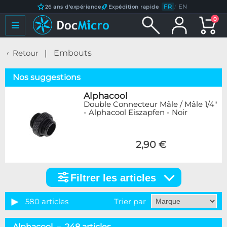
FR
/
EN
26 ans d'expérience
Expédition rapide
0
Retour
Embouts
Nos suggestions
Alphacool
Double Connecteur Mâle / Mâle 1/4"
- Alphacool Eiszapfen - Noir
2,90 €
Filtrer les articles
Filtrer
les
articles
580 articles
Trier par
Catégorie
Alphacool – 248 articles