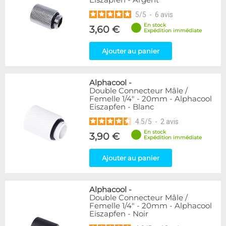
Eiszapfen - Argent
5
/
5
-
6
avis
En stock
3,60 €
Expédition immédiate
Ajouter au panier
Alphacool
-
Double Connecteur Mâle /
Femelle 1/4" - 20mm - Alphacool
Eiszapfen - Blanc
4.5
/
5
-
2
avis
En stock
3,90 €
Expédition immédiate
Ajouter au panier
Alphacool
-
Double Connecteur Mâle /
Femelle 1/4" - 20mm - Alphacool
Eiszapfen - Noir