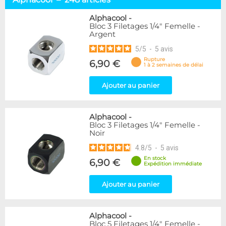
Embouts tuyaux souples
114
Embouts tubes rigides
110
Alphacool
-
Bloc 3 Filetages 1/4" Femelle -
Embouts Cannelés
18
Argent
Adaptateurs
338
5
/
5
-
5
avis
Marque
Rupture
6,90 €
1 à 2 semaines de délai
Alphacool
248
DocMicro
52
Ajouter au panier
BARROW
55
Bykski
3
Alphacool
-
Cooling.fr
10
Bloc 3 Filetages 1/4" Femelle -
EK Water Blocks
142
Noir
KooLance
18
4.8
/
5
-
5
avis
Monsoon
9
En stock
6,90 €
Nanoxia
2
Expédition immédiate
PrimoChill
1
Thermal Grizzly
Ajouter au panier
9
XSPC
31
Alphacool
-
Couleur
Bloc 5 Filetages 1/4" Femelle -