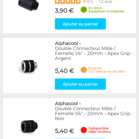
4.9
/
5
-
12
avis
En stock
3,90 €
Expédition immédiate
Ajouter au panier
Alphacool
-
Double Connecteur Mâle /
Femelle 1/4" - 20mm - Apex Grip -
Argent
Rupture
5,40 €
1 à 2 semaines de délai
Ajouter au panier
Alphacool
-
Double Connecteur Mâle /
Femelle 1/4" - 20mm - Apex Grip -
Noir
Indisponible
5,40 €
Délai inconnu