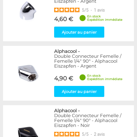
Eiszapfen - Argent
5
/
5
-
1
avis
En stock
4,60 €
Expédition immédiate
Ajouter au panier
Alphacool
-
Double Connecteur Femelle /
Femelle 1/4" 90° - Alphacool
Eiszapfen - Argent
En stock
4,90 €
Expédition immédiate
Ajouter au panier
Alphacool
-
Double Connecteur Femelle /
Femelle 1/4" 90° - Alphacool
Eiszapfen - Noir
5
/
5
-
2
avis