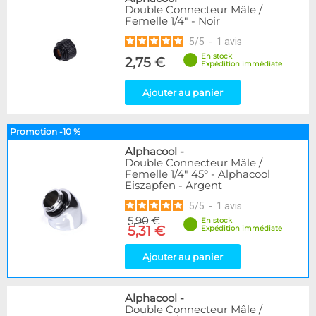
Double Connecteur Mâle /
Femelle 1/4" - Noir
5
/
5
-
1
avis
En stock
2,75 €
Expédition immédiate
Ajouter au panier
Promotion -10 %
Alphacool
-
Double Connecteur Mâle /
Femelle 1/4" 45° - Alphacool
Eiszapfen - Argent
5
/
5
-
1
avis
5,90 €
En stock
5,31 €
Expédition immédiate
Ajouter au panier
Alphacool
-
Double Connecteur Mâle /