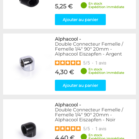
En stock
5,25 €
Expédition immédiate
Ajouter au panier
Alphacool
-
Double Connecteur Femelle /
Femelle 1/4" 90° 20mm -
Alphacool Eiszapfen - Argent
5
/
5
-
1
avis
En stock
4,30 €
Expédition immédiate
Ajouter au panier
Alphacool
-
Double Connecteur Femelle /
Femelle 1/4" 90° 20mm -
Alphacool Eiszapfen - Noir
5
/
5
-
1
avis
En stock
4,40 €
Expédition immédiate