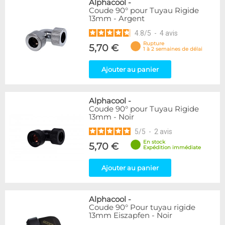
Alphacool
-
Coude 90° pour Tuyau Rigide
13mm - Argent
4.8
/
5
-
4
avis
Rupture
5,70 €
1 à 2 semaines de délai
Ajouter au panier
Alphacool
-
Coude 90° pour Tuyau Rigide
13mm - Noir
5
/
5
-
2
avis
En stock
5,70 €
Expédition immédiate
Ajouter au panier
Alphacool
-
Coude 90° Pour tuyau rigide
13mm Eiszapfen - Noir