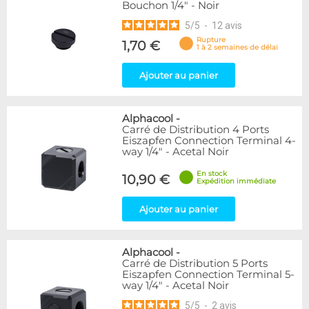
Bouchon 1/4" - Noir
5
/
5
-
12
avis
Rupture
1,70 €
1 à 2 semaines de délai
Ajouter au panier
Alphacool
-
Carré de Distribution 4 Ports
Eiszapfen Connection Terminal 4-
way 1/4" - Acetal Noir
En stock
10,90 €
Expédition immédiate
Ajouter au panier
Alphacool
-
Carré de Distribution 5 Ports
Eiszapfen Connection Terminal 5-
way 1/4" - Acetal Noir
5
/
5
-
2
avis