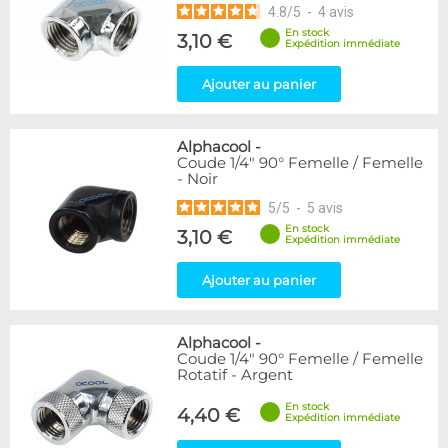
4.8
/
5
-
4
avis
En stock
3,10 €
Expédition immédiate
Ajouter au panier
Alphacool
-
Coude 1/4" 90° Femelle / Femelle
- Noir
5
/
5
-
5
avis
En stock
3,10 €
Expédition immédiate
Ajouter au panier
Alphacool
-
Coude 1/4" 90° Femelle / Femelle
Rotatif - Argent
En stock
4,40 €
Expédition immédiate