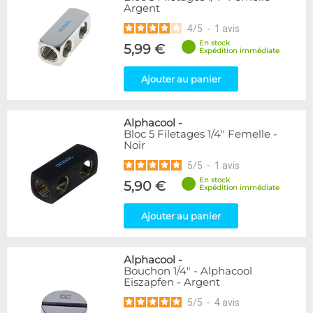
Argent
216
Argent
Bleu
2
4
/
5
-
1
avis
Noir
236
En stock
5,99 €
Or
1
Expédition immédiate
Rouge
2
Ajouter au panier
Vert
5
Violet
4
Alphacool
-
Couleur
Bloc 5 Filetages 1/4" Femelle -
Noir
Blanc
36
5
/
5
-
1
avis
Couleur
En stock
5,90 €
Expédition immédiate
Noir/Nickel
28
Plexi
2
Ajouter au panier
Forme
Coudé 45°
39
Alphacool
-
Bouchon 1/4" - Alphacool
Coudé 60°
1
Eiszapfen - Argent
Coudé 90°
94
5
/
5
-
4
avis
Droit
280