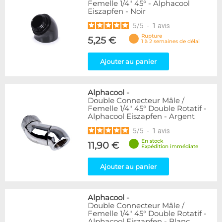
Femelle 1/4" 45° - Alphacool
Eiszapfen - Noir
5
/
5
-
1
avis
Rupture
5,25 €
1 à 2 semaines de délai
Ajouter au panier
Alphacool
-
Double Connecteur Mâle /
Femelle 1/4" 45° Double Rotatif -
Alphacool Eiszapfen - Argent
5
/
5
-
1
avis
En stock
11,90 €
Expédition immédiate
Ajouter au panier
Alphacool
-
Double Connecteur Mâle /
Femelle 1/4" 45° Double Rotatif -
Alphacool Eiszapfen - Blanc