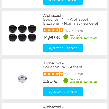
Ajouter au panier
Raccord en T
5
Disponibilité / Promotions
Alphacool
-
Articles en stock
Bouchon 1/4" - Alphacool
Eiszapfen - Noir mat (jeu de 6)
Articles en promotions
5
/
5
-
1
avis
Appliquer
En stock
14,90 €
Expédition immédiate
Ajouter au panier
Alphacool
-
Bouchon 1/4" - Argent
5
/
5
-
1
avis
En stock
2,50 €
Expédition immédiate
Ajouter au panier
Alphacool
-