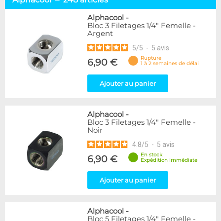
Embouts tuyaux souples
114
Embouts tubes rigides
110
Alphacool
-
Bloc 3 Filetages 1/4" Femelle -
Embouts Cannelés
18
Argent
Adaptateurs
338
5
/
5
-
5
avis
Marque
Rupture
6,90 €
1 à 2 semaines de délai
Alphacool
248
DocMicro
52
Ajouter au panier
BARROW
55
Bykski
3
Alphacool
-
Cooling.fr
10
Bloc 3 Filetages 1/4" Femelle -
EK Water Blocks
142
Noir
KooLance
18
4.8
/
5
-
5
avis
Monsoon
9
En stock
6,90 €
Nanoxia
2
Expédition immédiate
PrimoChill
1
Thermal Grizzly
Ajouter au panier
9
XSPC
31
Alphacool
-
Couleur
Bloc 5 Filetages 1/4" Femelle -