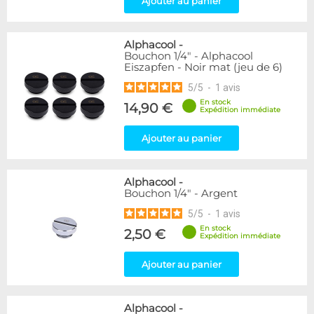
Ajouter au panier
Passe cloison
8
Raccord autobloquant
1
Raccord en T
5
Alphacool
-
Bouchon 1/4" - Alphacool
Eiszapfen - Noir mat (jeu de 6)
Disponibilité / Promotions
5
/
5
-
1
avis
Articles en stock
Articles en promotions
En stock
14,90 €
Expédition immédiate
Appliquer
Ajouter au panier
Alphacool
-
Bouchon 1/4" - Argent
5
/
5
-
1
avis
En stock
2,50 €
Expédition immédiate
Ajouter au panier
Alphacool
-