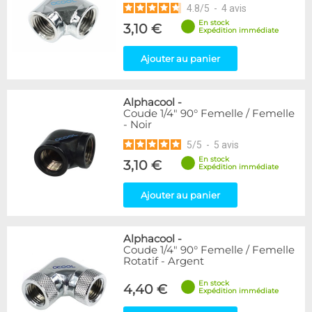
4.8
/
5
-
4
avis
En stock
3,10 €
Expédition immédiate
Ajouter au panier
Alphacool
-
Coude 1/4" 90° Femelle / Femelle
- Noir
5
/
5
-
5
avis
En stock
3,10 €
Expédition immédiate
Ajouter au panier
Alphacool
-
Coude 1/4" 90° Femelle / Femelle
Rotatif - Argent
En stock
4,40 €
Expédition immédiate