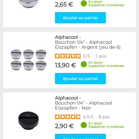
En stock
Forme
2,65 €
Expédition immédiate
Coudé 60°
1
Raccord en Y
5
Ajouter au panier
Genre
Alphacool
-
Femelle
24
Bouchon 1/4" - Alphacool
Femelle / Femelle
53
Eiszapfen - Argent (jeu de 6)
Mâle
61
5
/
5
-
1
avis
Mâle / Femelle
120
En stock
13,90 €
Mâle / Mâle
44
Expédition immédiate
Ajouter au panier
Filetage
1/4"
153
1/8"
1
Alphacool
-
Bouchon 1/4" - Alphacool
Eiszapfen - Noir
Forme
Adaptateur
4
4.9
/
5
-
8
avis
Bouchon
12
En stock
2,90 €
Expédition immédiate
Carré
4
Coudé 90°
94