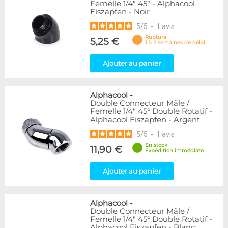
Femelle 1/4" 45° - Alphacool
Eiszapfen - Noir
5
/
5
-
1
avis
Rupture
5,25 €
1 à 2 semaines de délai
Ajouter au panier
Alphacool
-
Double Connecteur Mâle /
Femelle 1/4" 45° Double Rotatif -
Alphacool Eiszapfen - Argent
5
/
5
-
1
avis
En stock
11,90 €
Expédition immédiate
Ajouter au panier
Alphacool
-
Double Connecteur Mâle /
Femelle 1/4" 45° Double Rotatif -
Alphacool Eiszapfen - Blanc