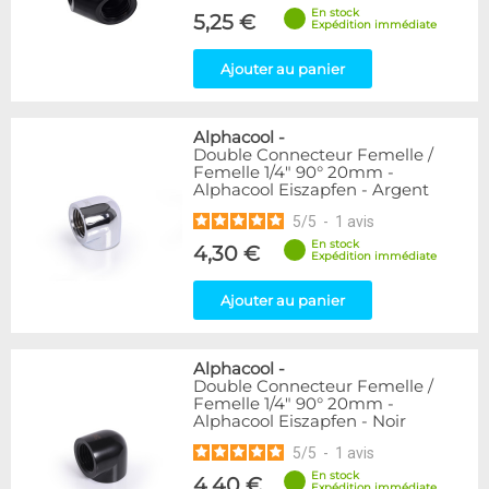
En stock
5,25 €
Expédition immédiate
Ajouter au panier
Alphacool
-
Double Connecteur Femelle /
Femelle 1/4" 90° 20mm -
Alphacool Eiszapfen - Argent
5
/
5
-
1
avis
En stock
4,30 €
Expédition immédiate
Ajouter au panier
Alphacool
-
Double Connecteur Femelle /
Femelle 1/4" 90° 20mm -
Alphacool Eiszapfen - Noir
5
/
5
-
1
avis
En stock
4,40 €
Expédition immédiate