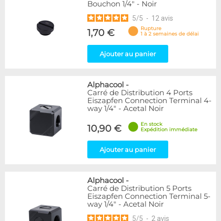
Bouchon 1/4" - Noir
5
/
5
-
12
avis
Rupture
1,70 €
1 à 2 semaines de délai
Ajouter au panier
Alphacool
-
Carré de Distribution 4 Ports
Eiszapfen Connection Terminal 4-
way 1/4" - Acetal Noir
En stock
10,90 €
Expédition immédiate
Ajouter au panier
Alphacool
-
Carré de Distribution 5 Ports
Eiszapfen Connection Terminal 5-
way 1/4" - Acetal Noir
5
/
5
-
2
avis