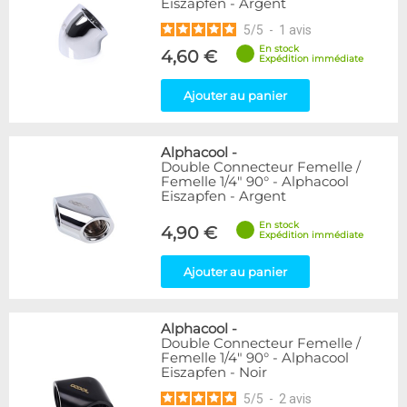
Eiszapfen - Argent
5
/
5
-
1
avis
En stock
4,60 €
Expédition immédiate
Ajouter au panier
Alphacool
-
Double Connecteur Femelle /
Femelle 1/4" 90° - Alphacool
Eiszapfen - Argent
En stock
4,90 €
Expédition immédiate
Ajouter au panier
Alphacool
-
Double Connecteur Femelle /
Femelle 1/4" 90° - Alphacool
Eiszapfen - Noir
5
/
5
-
2
avis