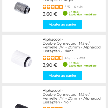
Eiszapfen - Argent
5
/
5
-
6
avis
En stock
3,60 €
Expédition immédiate
Ajouter au panier
Alphacool
-
Double Connecteur Mâle /
Femelle 1/4" - 20mm - Alphacool
Eiszapfen - Blanc
4.5
/
5
-
2
avis
En stock
3,90 €
Expédition immédiate
Ajouter au panier
Alphacool
-
Double Connecteur Mâle /
Femelle 1/4" - 20mm - Alphacool
Eiszapfen - Noir