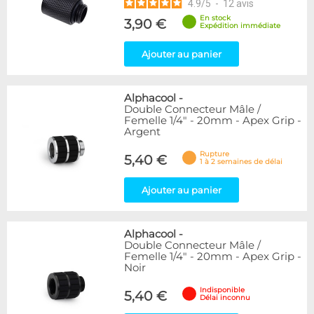
4.9
/
5
-
12
avis
En stock
3,90 €
Expédition immédiate
Ajouter au panier
Alphacool
-
Double Connecteur Mâle /
Femelle 1/4" - 20mm - Apex Grip -
Argent
Rupture
5,40 €
1 à 2 semaines de délai
Ajouter au panier
Alphacool
-
Double Connecteur Mâle /
Femelle 1/4" - 20mm - Apex Grip -
Noir
Indisponible
5,40 €
Délai inconnu