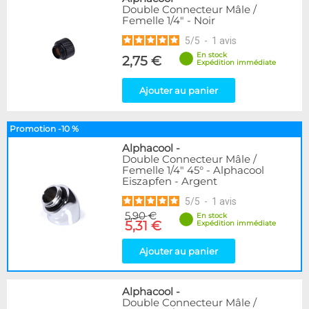
Double Connecteur Mâle /
Femelle 1/4" - Noir
5
/
5
-
1
avis
En stock
2,75 €
Expédition immédiate
Ajouter au panier
Promotion -10 %
Alphacool
-
Double Connecteur Mâle /
Femelle 1/4" 45° - Alphacool
Eiszapfen - Argent
5
/
5
-
1
avis
5,90 €
En stock
5,31 €
Expédition immédiate
Ajouter au panier
Alphacool
-
Double Connecteur Mâle /