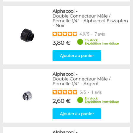
Alphacool
-
Double Connecteur Mâle /
Femelle 1/4" - Alphacool Eiszapfen
- Noir
4.9
/
5
-
7
avis
En stock
3,80 €
Expédition immédiate
Ajouter au panier
Alphacool
-
Double Connecteur Mâle /
Femelle 1/4" - Argent
5
/
5
-
1
avis
En stock
2,60 €
Expédition immédiate
Ajouter au panier
Alphacool
-