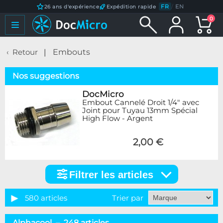
FR
/
EN
26 ans d'expérience
Expédition rapide
0
Retour
Embouts
Nos suggestions
DocMicro
Embout Cannelé Droit 1/4" avec
Joint pour Tuyau 13mm Spécial
High Flow - Argent
2,00 €
Filtrer les articles
Filtrer
les
articles
580 articles
Trier par
Catégorie
Alphacool – 248 articles