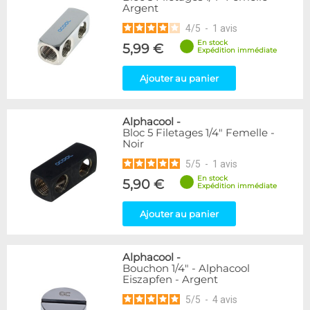
Argent
216
Argent
Plexi
2
4
/
5
-
1
avis
En stock
5,99 €
Couleur
Expédition immédiate
Blanc
36
Ajouter au panier
Bleu
2
Noir/Nickel
28
Or
1
Alphacool
-
Rouge
2
Bloc 5 Filetages 1/4" Femelle -
Noir
Vert
5
Violet
4
5
/
5
-
1
avis
En stock
5,90 €
Expédition immédiate
Couleur
Noir
236
Ajouter au panier
Forme
Coudé 30°
2
Alphacool
-
Bouchon 1/4" - Alphacool
Coudé 45°
39
Eiszapfen - Argent
Droit
280
5
/
5
-
4
avis