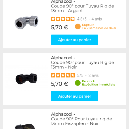
Alphacool
-
Coude 90° pour Tuyau Rigide
13mm - Argent
4.8
/
5
-
4
avis
Rupture
5,70 €
1 à 2 semaines de délai
Ajouter au panier
Alphacool
-
Coude 90° pour Tuyau Rigide
13mm - Noir
5
/
5
-
2
avis
En stock
5,70 €
Expédition immédiate
Ajouter au panier
Alphacool
-
Coude 90° Pour tuyau rigide
13mm Eiszapfen - Noir