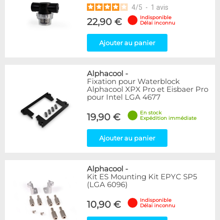
4
/
5
-
1
avis
Indisponible
22,90 €
Délai inconnu
Ajouter au panier
Alphacool
-
Fixation pour Waterblock
Alphacool XPX Pro et Eisbaer Pro
pour Intel LGA 4677
En stock
19,90 €
Expédition immédiate
Ajouter au panier
Alphacool
-
Kit ES Mounting Kit EPYC SP5
(LGA 6096)
Indisponible
10,90 €
Délai inconnu