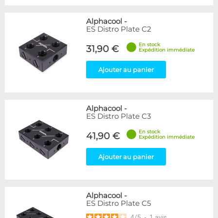
Alphacool
-
ES Distro Plate C2
En stock
31,90 €
Expédition immédiate
Ajouter au panier
Alphacool
-
ES Distro Plate C3
En stock
41,90 €
Expédition immédiate
Ajouter au panier
Alphacool
-
ES Distro Plate C5
4
/
5
-
1
avis