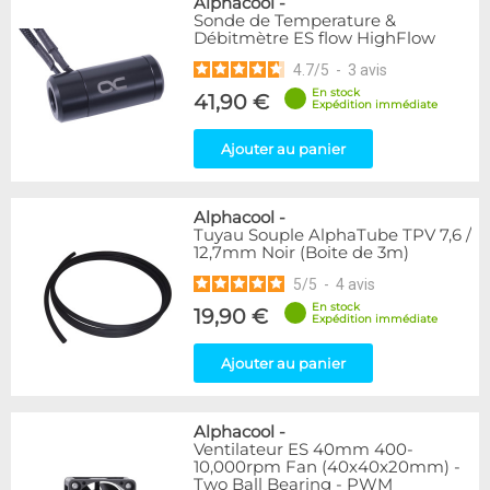
Alphacool
-
Sonde de Temperature &
Débitmètre ES flow HighFlow
4.7
/
5
-
3
avis
En stock
41,90 €
Expédition immédiate
Ajouter au panier
Alphacool
-
Tuyau Souple AlphaTube TPV 7,6 /
12,7mm Noir (Boite de 3m)
5
/
5
-
4
avis
En stock
19,90 €
Expédition immédiate
Ajouter au panier
Alphacool
-
Ventilateur ES 40mm 400-
10,000rpm Fan (40x40x20mm) -
Two Ball Bearing - PWM