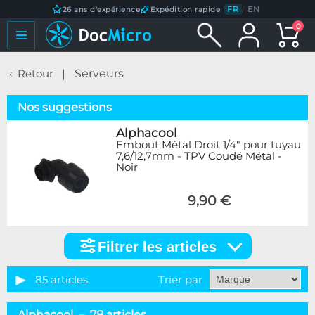
FR
/
EN
26 ans d'expérience
Expédition rapide
0
Retour
Serveurs
Nos suggestions
Alphacool
Embout Métal Droit 1/4" pour tuyau
7,6/12,7mm - TPV Coudé Métal -
Noir
9,90 €
Filtrer les articles
Filtrer
les
articles
85 articles
Trier par
Catégorie
Alphacool – 78 articles