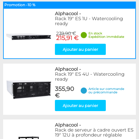
Promotion -10 %
Alphacool
-
Rack 19" ES 1U - Watercooling
ready
239,90 €
En stock
215,91 €
Expédition immédiate
Ajouter au panier
Alphacool
-
Rack 19" ES 4U - Watercooling
ready
355,90
Article sur commande
ou précommande
€
Ajouter au panier
Alphacool
-
Rack de serveur à cadre ouvert ES
19" 12U à profondeur réglable