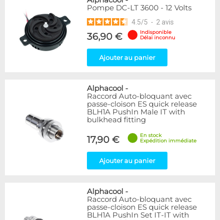
Alphacool
-
Pompe DC-LT 3600 - 12 Volts
4.5
/
5
-
2
avis
Indisponible
36,90 €
Délai inconnu
Ajouter au panier
Alphacool
-
Raccord Auto-bloquant avec
passe-cloison ES quick release
BLH1A PushIn Male IT with
bulkhead fitting
En stock
17,90 €
Expédition immédiate
Ajouter au panier
Alphacool
-
Raccord Auto-bloquant avec
passe-cloison ES quick release
BLH1A PushIn Set IT-IT with