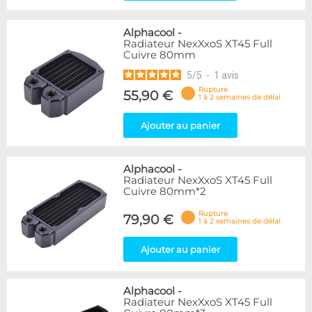
Alphacool
-
Radiateur NexXxoS XT45 Full
Cuivre 80mm
5
/
5
-
1
avis
Rupture
55,90 €
1 à 2 semaines de délai
Ajouter au panier
Alphacool
-
Radiateur NexXxoS XT45 Full
Cuivre 80mm*2
Rupture
79,90 €
1 à 2 semaines de délai
Ajouter au panier
Alphacool
-
Radiateur NexXxoS XT45 Full