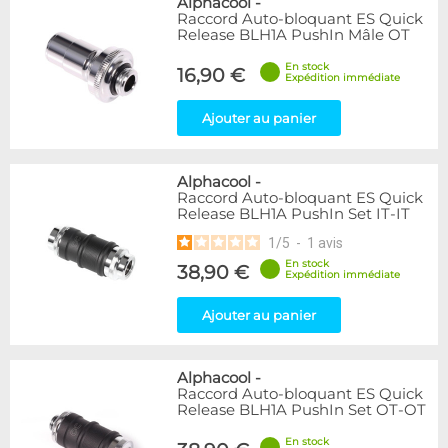
Alphacool
-
Raccord Auto-bloquant ES Quick
Release BLH1A PushIn Mâle OT
En stock
16,90 €
Expédition immédiate
Ajouter au panier
Alphacool
-
Raccord Auto-bloquant ES Quick
Release BLH1A PushIn Set IT-IT
1
/
5
-
1
avis
En stock
38,90 €
Expédition immédiate
Ajouter au panier
Alphacool
-
Raccord Auto-bloquant ES Quick
Release BLH1A PushIn Set OT-OT
En stock