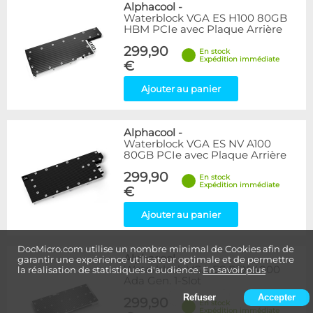
Alphacool
-
Waterblock VGA ES H100 80GB
HBM PCIe avec Plaque Arrière
299,90
En stock
Expédition immédiate
€
Ajouter au panier
Alphacool
-
Waterblock VGA ES NV A100
80GB PCIe avec Plaque Arrière
299,90
En stock
Expédition immédiate
€
Ajouter au panier
DocMicro.com utilise un nombre minimal de Cookies afin de
Alphacool
-
garantir une expérience utilisateur optimale et de permettre
Waterblock VGA ES RTX 4000
la réalisation de statistiques d'audience.
En savoir plus
Ada Gen. 1-Slot
Refuser
Accepter
299,90
En stock
Expédition immédiate