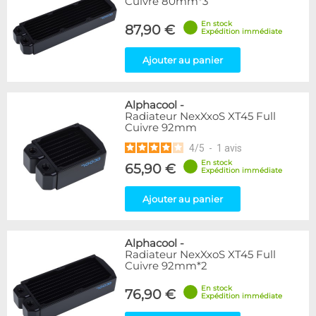
Cuivre 80mm*3
En stock
87,90 €
Expédition immédiate
Ajouter au panier
Alphacool
-
Radiateur NexXxoS XT45 Full
Cuivre 92mm
4
/
5
-
1
avis
En stock
65,90 €
Expédition immédiate
Ajouter au panier
Alphacool
-
Radiateur NexXxoS XT45 Full
Cuivre 92mm*2
En stock
76,90 €
Expédition immédiate