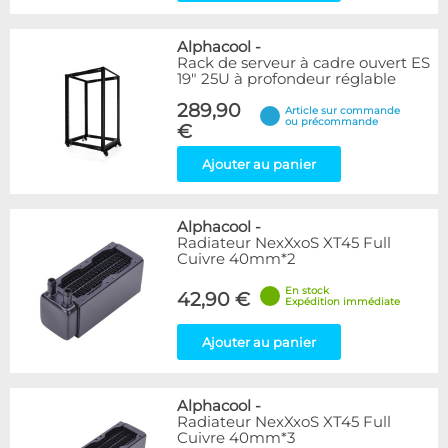
Alphacool
-
Rack de serveur à cadre ouvert ES
19" 25U à profondeur réglable
289,90
Article sur commande
ou précommande
€
Ajouter au panier
Alphacool
-
Radiateur NexXxoS XT45 Full
Cuivre 40mm*2
En stock
42,90 €
Expédition immédiate
Ajouter au panier
Alphacool
-
Radiateur NexXxoS XT45 Full
Cuivre 40mm*3