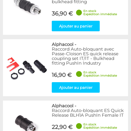
bulkhead fitting
En stock
36,90 €
Expédition immédiate
Ajouter au panier
Alphacool
-
Raccord Auto-bloquant avec
Passe-Cloison ES quick release
coupling set IT/IT - Bulkhead
fitting PushIn Industry
En stock
16,90 €
Expédition immédiate
Ajouter au panier
Alphacool
-
Raccord Auto-bloquant ES Quick
Release BLH1A PushIn Female IT
En stock
22,90 €
Expédition immédiate