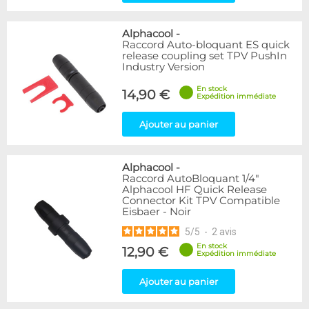
Alphacool
-
Raccord Auto-bloquant ES quick
release coupling set TPV PushIn
Industry Version
En stock
14,90 €
Expédition immédiate
Ajouter au panier
Alphacool
-
Raccord AutoBloquant 1/4"
Alphacool HF Quick Release
Connector Kit TPV Compatible
Eisbaer - Noir
5
/
5
-
2
avis
En stock
12,90 €
Expédition immédiate
Ajouter au panier