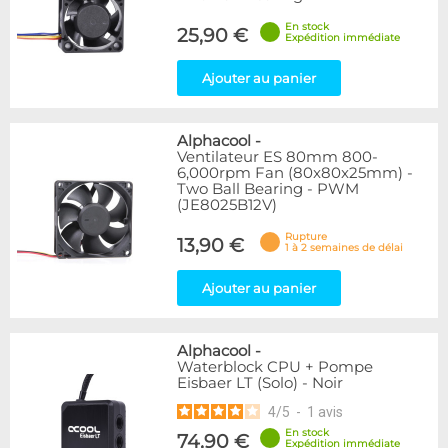
En stock
25,90 €
Expédition immédiate
Ajouter au panier
Alphacool
-
Ventilateur ES 80mm 800-
6,000rpm Fan (80x80x25mm) -
Two Ball Bearing - PWM
(JE8025B12V)
Rupture
13,90 €
1 à 2 semaines de délai
Ajouter au panier
Alphacool
-
Waterblock CPU + Pompe
Eisbaer LT (Solo) - Noir
4
/
5
-
1
avis
En stock
74,90 €
Expédition immédiate