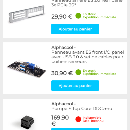
Panneau arrière ES 2U rear panel
3x PCIe 90°
En stock
29,90 €
Expédition immédiate
Ajouter au panier
Alphacool
-
Panneau avant ES front I/O panel
avec USB 3.0 & set de cables pour
boitiers serveurs
En stock
30,90 €
Expédition immédiate
Ajouter au panier
Alphacool
-
Pompe + Top Core DDCzero
169,90
Indisponible
Délai inconnu
€