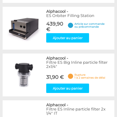
Alphacool
-
ES Orbiter Filling Station
439,90
Article sur commande
ou précommande
€
Ajouter au panier
Alphacool
-
Filtre ES Big Inline particle filter
2x1/4"
Rupture
31,90 €
1 à 2 semaines de délai
Ajouter au panier
Alphacool
-
Filtre ES Inline particle filter 2x
1/4" IT