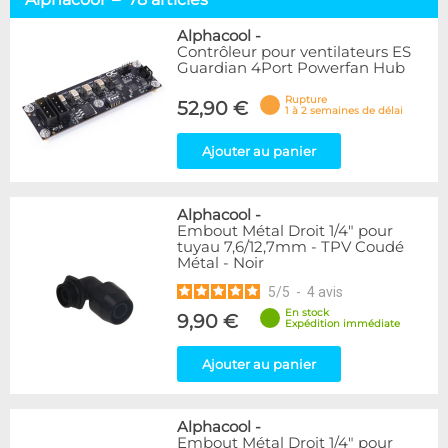
Racks & chiller
12
Waterblocks
17
Alphacool
-
Contrôleur pour ventilateurs ES
Réservoirs & pompes
13
Guardian 4Port Powerfan Hub
Radiateurs
13
Raccords & tuyaux
17
Rupture
52,90 €
1 à 2 semaines de délai
Liquides
2
Accessoires
11
Ajouter au panier
Marque
Alphacool
78
Alphacool
-
Embout Métal Droit 1/4" pour
EK Water Blocks
7
tuyau 7,6/12,7mm - TPV Coudé
Métal - Noir
Disponibilité / Promotions
5
/
5
-
4
avis
Articles en stock
En stock
9,90 €
Articles en promotions
Expédition immédiate
Ajouter au panier
Appliquer
Alphacool
-
Embout Métal Droit 1/4" pour