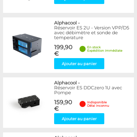
Alphacool
-
Réservoir ES 2U - Version VPP/D5
avec débimètre et sonde de
temperature
199,90
En stock
Expédition immédiate
€
Ajouter au panier
Alphacool
-
Réservoir ES DDCzero 1U avec
Pompe
159,90
Indisponible
Délai inconnu
€
Ajouter au panier