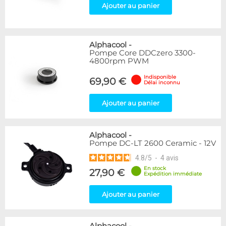
Ajouter au panier
Alphacool
-
Pompe Core DDCzero 3300-
4800rpm PWM
Indisponible
69,90 €
Délai inconnu
Ajouter au panier
Alphacool
-
Pompe DC-LT 2600 Ceramic - 12V
4.8
/
5
-
4
avis
En stock
27,90 €
Expédition immédiate
Ajouter au panier