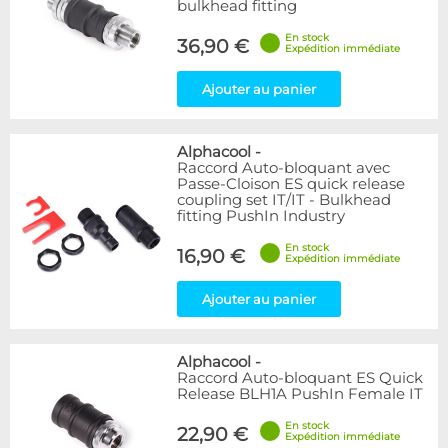
bulkhead fitting
En stock
36,90 €
Expédition immédiate
Ajouter au panier
Alphacool
-
Raccord Auto-bloquant avec
Passe-Cloison ES quick release
coupling set IT/IT - Bulkhead
fitting PushIn Industry
En stock
16,90 €
Expédition immédiate
Ajouter au panier
Alphacool
-
Raccord Auto-bloquant ES Quick
Release BLH1A PushIn Female IT
En stock
22,90 €
Expédition immédiate