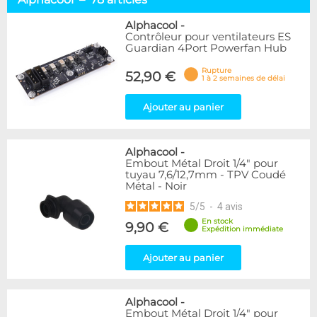
Racks & chiller
12
Waterblocks
17
Alphacool
-
Contrôleur pour ventilateurs ES
Réservoirs & pompes
13
Guardian 4Port Powerfan Hub
Radiateurs
13
Raccords & tuyaux
17
Rupture
52,90 €
1 à 2 semaines de délai
Liquides
2
Accessoires
11
Ajouter au panier
Marque
Alphacool
78
Alphacool
-
Embout Métal Droit 1/4" pour
EK Water Blocks
7
tuyau 7,6/12,7mm - TPV Coudé
Métal - Noir
Disponibilité / Promotions
5
/
5
-
4
avis
Articles en stock
En stock
9,90 €
Articles en promotions
Expédition immédiate
Ajouter au panier
Appliquer
Alphacool
-
Embout Métal Droit 1/4" pour