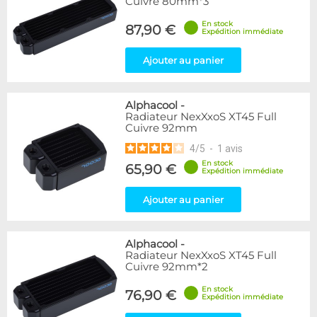
Cuivre 80mm*3
En stock
87,90 €
Expédition immédiate
Ajouter au panier
Alphacool
-
Radiateur NexXxoS XT45 Full
Cuivre 92mm
4
/
5
-
1
avis
En stock
65,90 €
Expédition immédiate
Ajouter au panier
Alphacool
-
Radiateur NexXxoS XT45 Full
Cuivre 92mm*2
En stock
76,90 €
Expédition immédiate