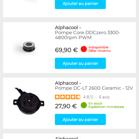
Ajouter au panier
Alphacool
-
Pompe Core DDCzero 3300-
4800rpm PWM
Indisponible
69,90 €
Délai inconnu
Ajouter au panier
Alphacool
-
Pompe DC-LT 2600 Ceramic - 12V
4.8
/
5
-
4
avis
En stock
27,90 €
Expédition immédiate
Ajouter au panier