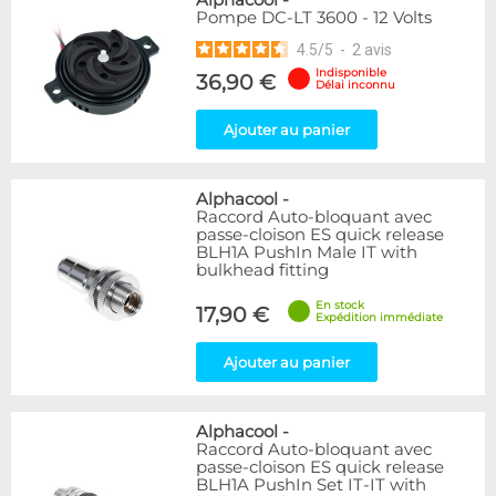
Alphacool
-
Pompe DC-LT 3600 - 12 Volts
4.5
/
5
-
2
avis
Indisponible
36,90 €
Délai inconnu
Ajouter au panier
Alphacool
-
Raccord Auto-bloquant avec
passe-cloison ES quick release
BLH1A PushIn Male IT with
bulkhead fitting
En stock
17,90 €
Expédition immédiate
Ajouter au panier
Alphacool
-
Raccord Auto-bloquant avec
passe-cloison ES quick release
BLH1A PushIn Set IT-IT with