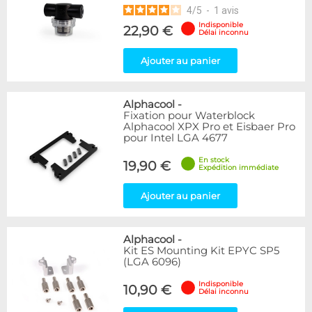
4
/
5
-
1
avis
Indisponible
22,90 €
Délai inconnu
Ajouter au panier
Alphacool
-
Fixation pour Waterblock
Alphacool XPX Pro et Eisbaer Pro
pour Intel LGA 4677
En stock
19,90 €
Expédition immédiate
Ajouter au panier
Alphacool
-
Kit ES Mounting Kit EPYC SP5
(LGA 6096)
Indisponible
10,90 €
Délai inconnu