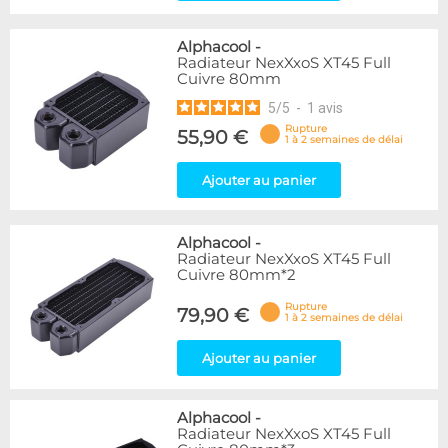
Alphacool
-
Radiateur NexXxoS XT45 Full
Cuivre 80mm
5
/
5
-
1
avis
Rupture
55,90 €
1 à 2 semaines de délai
Ajouter au panier
Alphacool
-
Radiateur NexXxoS XT45 Full
Cuivre 80mm*2
Rupture
79,90 €
1 à 2 semaines de délai
Ajouter au panier
Alphacool
-
Radiateur NexXxoS XT45 Full