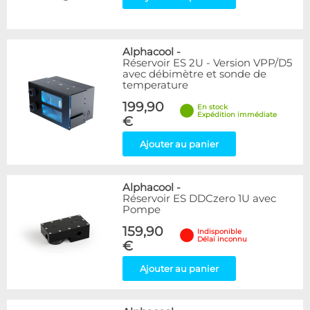
Alphacool
-
Réservoir ES 2U - Version VPP/D5
avec débimètre et sonde de
temperature
199,90
En stock
Expédition immédiate
€
Ajouter au panier
Alphacool
-
Réservoir ES DDCzero 1U avec
Pompe
159,90
Indisponible
Délai inconnu
€
Ajouter au panier