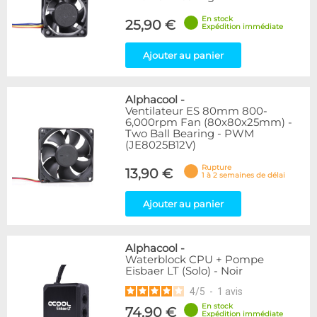
En stock
25,90 €
Expédition immédiate
Ajouter au panier
Alphacool
-
Ventilateur ES 80mm 800-
6,000rpm Fan (80x80x25mm) -
Two Ball Bearing - PWM
(JE8025B12V)
Rupture
13,90 €
1 à 2 semaines de délai
Ajouter au panier
Alphacool
-
Waterblock CPU + Pompe
Eisbaer LT (Solo) - Noir
4
/
5
-
1
avis
En stock
74,90 €
Expédition immédiate