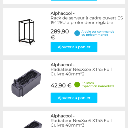
Alphacool
-
Rack de serveur à cadre ouvert ES
19" 25U à profondeur réglable
289,90
Article sur commande
ou précommande
€
Ajouter au panier
Alphacool
-
Radiateur NexXxoS XT45 Full
Cuivre 40mm*2
En stock
42,90 €
Expédition immédiate
Ajouter au panier
Alphacool
-
Radiateur NexXxoS XT45 Full
Cuivre 40mm*3