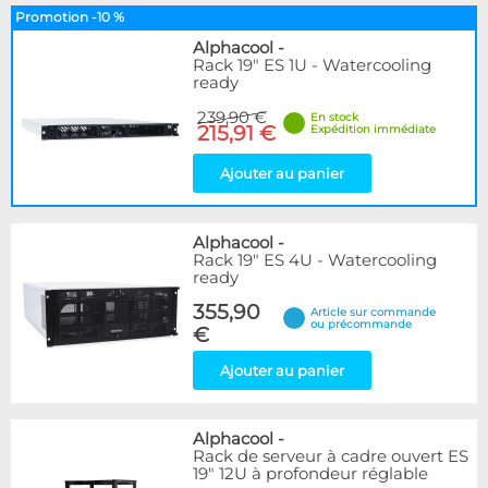
Promotion -10 %
Alphacool
-
Rack 19" ES 1U - Watercooling
ready
239,90 €
En stock
215,91 €
Expédition immédiate
Ajouter au panier
Alphacool
-
Rack 19" ES 4U - Watercooling
ready
355,90
Article sur commande
ou précommande
€
Ajouter au panier
Alphacool
-
Rack de serveur à cadre ouvert ES
19" 12U à profondeur réglable