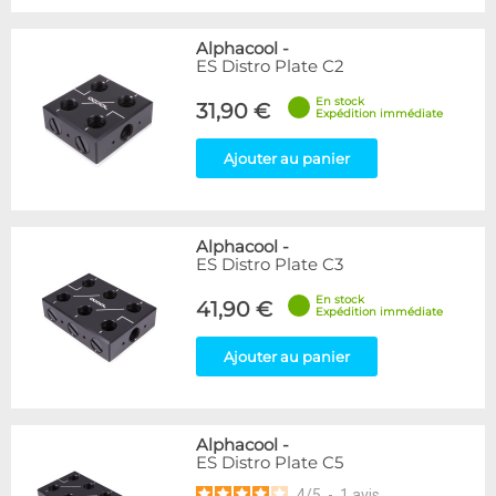
Alphacool
-
ES Distro Plate C2
En stock
31,90 €
Expédition immédiate
Ajouter au panier
Alphacool
-
ES Distro Plate C3
En stock
41,90 €
Expédition immédiate
Ajouter au panier
Alphacool
-
ES Distro Plate C5
4
/
5
-
1
avis