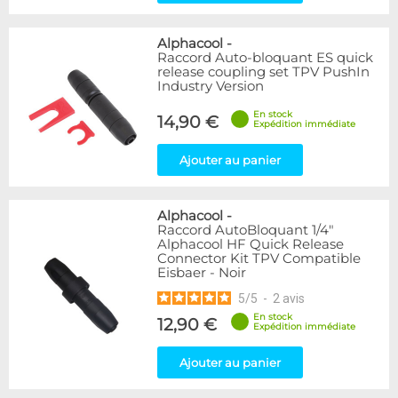
Alphacool
-
Raccord Auto-bloquant ES quick
release coupling set TPV PushIn
Industry Version
En stock
14,90 €
Expédition immédiate
Ajouter au panier
Alphacool
-
Raccord AutoBloquant 1/4"
Alphacool HF Quick Release
Connector Kit TPV Compatible
Eisbaer - Noir
5
/
5
-
2
avis
En stock
12,90 €
Expédition immédiate
Ajouter au panier