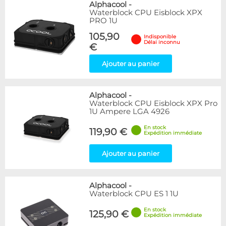
Alphacool
-
Waterblock CPU Eisblock XPX
PRO 1U
105,90
Indisponible
Délai inconnu
€
Ajouter au panier
Alphacool
-
Waterblock CPU Eisblock XPX Pro
1U Ampere LGA 4926
En stock
119,90 €
Expédition immédiate
Ajouter au panier
Alphacool
-
Waterblock CPU ES 1 1U
En stock
125,90 €
Expédition immédiate