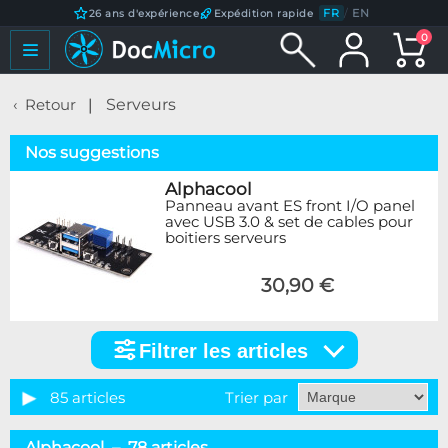
FR
/
EN
26 ans d'expérience
Expédition rapide
0
Retour
Serveurs
Nos suggestions
Alphacool
Panneau avant ES front I/O panel
avec USB 3.0 & set de cables pour
boitiers serveurs
30,90 €
Filtrer les articles
Filtrer
les
articles
85 articles
Trier par
Catégorie
Alphacool – 78 articles