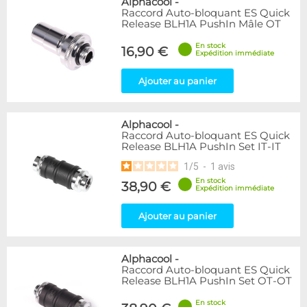
Alphacool
-
Raccord Auto-bloquant ES Quick
Release BLH1A PushIn Mâle OT
En stock
16,90 €
Expédition immédiate
Ajouter au panier
Alphacool
-
Raccord Auto-bloquant ES Quick
Release BLH1A PushIn Set IT-IT
1
/
5
-
1
avis
En stock
38,90 €
Expédition immédiate
Ajouter au panier
Alphacool
-
Raccord Auto-bloquant ES Quick
Release BLH1A PushIn Set OT-OT
En stock