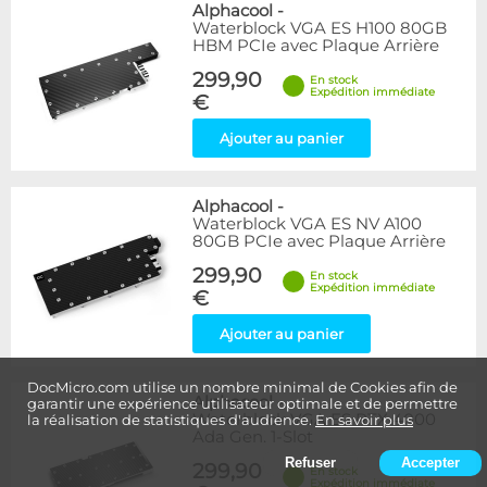
Alphacool
-
Waterblock VGA ES H100 80GB
HBM PCIe avec Plaque Arrière
299,90
En stock
Expédition immédiate
€
Ajouter au panier
Alphacool
-
Waterblock VGA ES NV A100
80GB PCIe avec Plaque Arrière
299,90
En stock
Expédition immédiate
€
Ajouter au panier
DocMicro.com utilise un nombre minimal de Cookies afin de
Alphacool
-
garantir une expérience utilisateur optimale et de permettre
Waterblock VGA ES RTX 4000
la réalisation de statistiques d'audience.
En savoir plus
Ada Gen. 1-Slot
Refuser
Accepter
299,90
En stock
Expédition immédiate