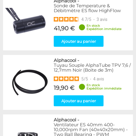
Alphacool
-
Sonde de Temperature &
Débitmètre ES flow HighFlow
4.7
/
5
-
3
avis
En stock
41,90 €
Expédition immédiate
Ajouter au panier
Alphacool
-
Tuyau Souple AlphaTube TPV 7,6 /
12,7mm Noir (Boite de 3m)
5
/
5
-
4
avis
En stock
19,90 €
Expédition immédiate
Ajouter au panier
Alphacool
-
Ventilateur ES 40mm 400-
10,000rpm Fan (40x40x20mm) -
Two Ball Bearing - PWM