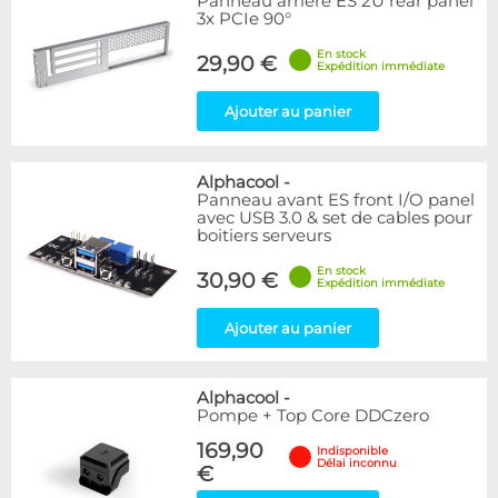
Panneau arrière ES 2U rear panel
3x PCIe 90°
En stock
29,90 €
Expédition immédiate
Ajouter au panier
Alphacool
-
Panneau avant ES front I/O panel
avec USB 3.0 & set de cables pour
boitiers serveurs
En stock
30,90 €
Expédition immédiate
Ajouter au panier
Alphacool
-
Pompe + Top Core DDCzero
169,90
Indisponible
Délai inconnu
€