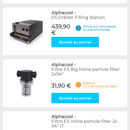
Alphacool
-
ES Orbiter Filling Station
439,90
Article sur commande
ou précommande
€
Ajouter au panier
Alphacool
-
Filtre ES Big Inline particle filter
2x1/4"
Rupture
31,90 €
1 à 2 semaines de délai
Ajouter au panier
Alphacool
-
Filtre ES Inline particle filter 2x
1/4" IT