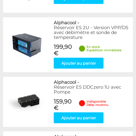
Alphacool
-
Réservoir ES 2U - Version VPP/D5
avec débimètre et sonde de
temperature
199,90
En stock
Expédition immédiate
€
Ajouter au panier
Alphacool
-
Réservoir ES DDCzero 1U avec
Pompe
159,90
Indisponible
Délai inconnu
€
Ajouter au panier