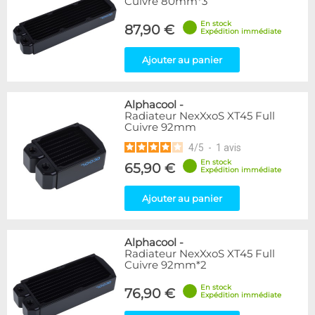
Cuivre 80mm*3
En stock
87,90 €
Expédition immédiate
Ajouter au panier
Alphacool
-
Radiateur NexXxoS XT45 Full
Cuivre 92mm
4
/
5
-
1
avis
En stock
65,90 €
Expédition immédiate
Ajouter au panier
Alphacool
-
Radiateur NexXxoS XT45 Full
Cuivre 92mm*2
En stock
76,90 €
Expédition immédiate