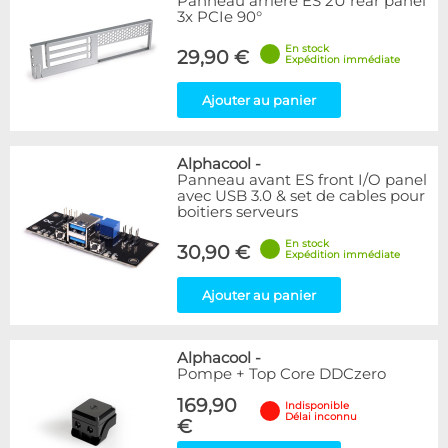
Panneau arrière ES 2U rear panel
3x PCIe 90°
En stock
29,90 €
Expédition immédiate
Ajouter au panier
Alphacool
-
Panneau avant ES front I/O panel
avec USB 3.0 & set de cables pour
boitiers serveurs
En stock
30,90 €
Expédition immédiate
Ajouter au panier
Alphacool
-
Pompe + Top Core DDCzero
169,90
Indisponible
Délai inconnu
€