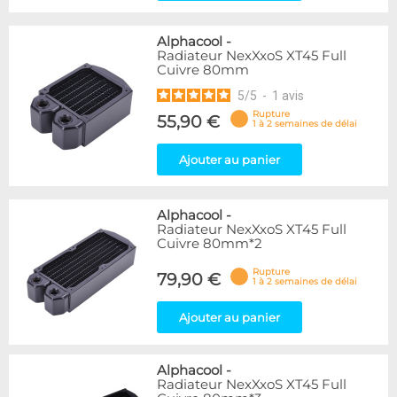
Alphacool
-
Radiateur NexXxoS XT45 Full
Cuivre 80mm
5
/
5
-
1
avis
Rupture
55,90 €
1 à 2 semaines de délai
Ajouter au panier
Alphacool
-
Radiateur NexXxoS XT45 Full
Cuivre 80mm*2
Rupture
79,90 €
1 à 2 semaines de délai
Ajouter au panier
Alphacool
-
Radiateur NexXxoS XT45 Full