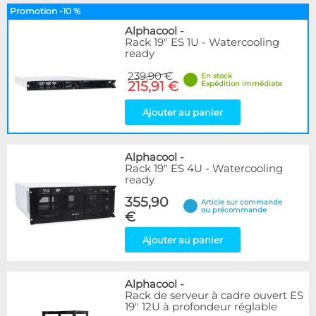
Promotion -10 %
Alphacool
-
Rack 19" ES 1U - Watercooling
ready
239,90 €
En stock
215,91 €
Expédition immédiate
Ajouter au panier
Alphacool
-
Rack 19" ES 4U - Watercooling
ready
355,90
Article sur commande
ou précommande
€
Ajouter au panier
Alphacool
-
Rack de serveur à cadre ouvert ES
19" 12U à profondeur réglable