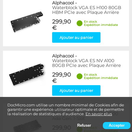
Alphacool
-
Waterblock VGA ES H100 80GB
HBM PCIe avec Plaque Arrière
299,90
En stock
Expédition immédiate
€
Ajouter au panier
Alphacool
-
Waterblock VGA ES NV A100
80GB PCIe avec Plaque Arrière
299,90
En stock
Expédition immédiate
€
Ajouter au panier
DocMicro.com utilise un nombre minimal de Cookies afin de
Alphacool
-
garantir une expérience utilisateur optimale et de permettre
Waterblock VGA ES RTX 4000
la réalisation de statistiques d'audience.
En savoir plus
Ada Gen. 1-Slot
Refuser
Accepter
299,90
En stock
Expédition immédiate