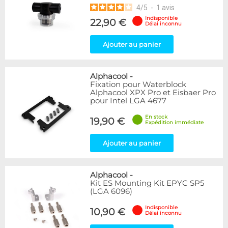
4
/
5
-
1
avis
Indisponible
22,90 €
Délai inconnu
Ajouter au panier
Alphacool
-
Fixation pour Waterblock
Alphacool XPX Pro et Eisbaer Pro
pour Intel LGA 4677
En stock
19,90 €
Expédition immédiate
Ajouter au panier
Alphacool
-
Kit ES Mounting Kit EPYC SP5
(LGA 6096)
Indisponible
10,90 €
Délai inconnu