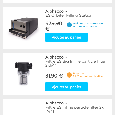
Alphacool
-
ES Orbiter Filling Station
439,90
Article sur commande
ou précommande
€
Ajouter au panier
Alphacool
-
Filtre ES Big Inline particle filter
2x1/4"
Rupture
31,90 €
1 à 2 semaines de délai
Ajouter au panier
Alphacool
-
Filtre ES Inline particle filter 2x
1/4" IT