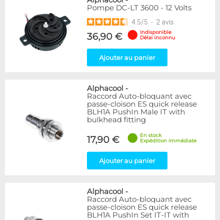
Alphacool
-
Pompe DC-LT 3600 - 12 Volts
4.5
/
5
-
2
avis
Indisponible
36,90 €
Délai inconnu
Ajouter au panier
Alphacool
-
Raccord Auto-bloquant avec
passe-cloison ES quick release
BLH1A PushIn Male IT with
bulkhead fitting
En stock
17,90 €
Expédition immédiate
Ajouter au panier
Alphacool
-
Raccord Auto-bloquant avec
passe-cloison ES quick release
BLH1A PushIn Set IT-IT with