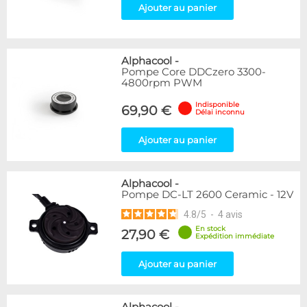
Ajouter au panier
Alphacool
-
Pompe Core DDCzero 3300-
4800rpm PWM
Indisponible
69,90 €
Délai inconnu
Ajouter au panier
Alphacool
-
Pompe DC-LT 2600 Ceramic - 12V
4.8
/
5
-
4
avis
En stock
27,90 €
Expédition immédiate
Ajouter au panier