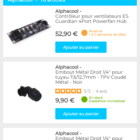
Racks & chiller
12
Waterblocks
17
Alphacool
-
Contrôleur pour ventilateurs ES
Réservoirs & pompes
13
Guardian 4Port Powerfan Hub
Radiateurs
13
Raccords & tuyaux
17
Rupture
52,90 €
1 à 2 semaines de délai
Liquides
2
Accessoires
11
Ajouter au panier
Marque
Alphacool
78
Alphacool
-
Embout Métal Droit 1/4" pour
EK Water Blocks
7
tuyau 7,6/12,7mm - TPV Coudé
Métal - Noir
Disponibilité / Promotions
5
/
5
-
4
avis
Articles en stock
En stock
9,90 €
Articles en promotions
Expédition immédiate
Ajouter au panier
Appliquer
Alphacool
-
Embout Métal Droit 1/4" pour