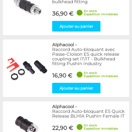
bulkhead fitting
En stock
36,90 €
Expédition immédiate
Ajouter au panier
Alphacool
-
Raccord Auto-bloquant avec
Passe-Cloison ES quick release
coupling set IT/IT - Bulkhead
fitting PushIn Industry
En stock
16,90 €
Expédition immédiate
Ajouter au panier
Alphacool
-
Raccord Auto-bloquant ES Quick
Release BLH1A PushIn Female IT
En stock
22,90 €
Expédition immédiate