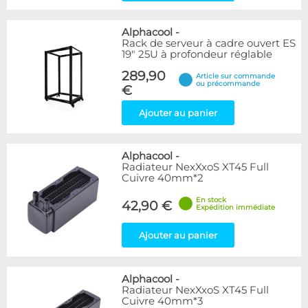
Alphacool
-
Rack de serveur à cadre ouvert ES
19" 25U à profondeur réglable
289,90
Article sur commande
ou précommande
€
Ajouter au panier
Alphacool
-
Radiateur NexXxoS XT45 Full
Cuivre 40mm*2
En stock
42,90 €
Expédition immédiate
Ajouter au panier
Alphacool
-
Radiateur NexXxoS XT45 Full
Cuivre 40mm*3