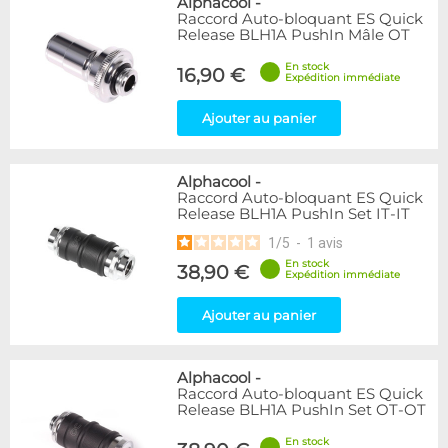
Alphacool
-
Raccord Auto-bloquant ES Quick
Release BLH1A PushIn Mâle OT
En stock
16,90 €
Expédition immédiate
Ajouter au panier
Alphacool
-
Raccord Auto-bloquant ES Quick
Release BLH1A PushIn Set IT-IT
1
/
5
-
1
avis
En stock
38,90 €
Expédition immédiate
Ajouter au panier
Alphacool
-
Raccord Auto-bloquant ES Quick
Release BLH1A PushIn Set OT-OT
En stock