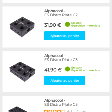
Alphacool
-
ES Distro Plate C2
En stock
31,90 €
Expédition immédiate
Ajouter au panier
Alphacool
-
ES Distro Plate C3
En stock
41,90 €
Expédition immédiate
Ajouter au panier
Alphacool
-
ES Distro Plate C5
4
/
5
-
1
avis