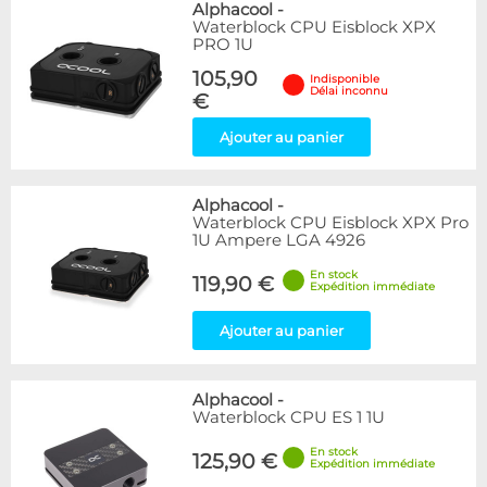
Alphacool
-
Waterblock CPU Eisblock XPX
PRO 1U
105,90
Indisponible
Délai inconnu
€
Ajouter au panier
Alphacool
-
Waterblock CPU Eisblock XPX Pro
1U Ampere LGA 4926
En stock
119,90 €
Expédition immédiate
Ajouter au panier
Alphacool
-
Waterblock CPU ES 1 1U
En stock
125,90 €
Expédition immédiate