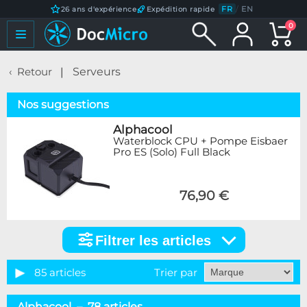
FR
/
EN
26 ans d'expérience
Expédition rapide
0
Retour
Serveurs
Nos suggestions
Alphacool
Waterblock CPU + Pompe Eisbaer
Pro ES (Solo) Full Black
76,90 €
Filtrer les articles
Filtrer
les
articles
85 articles
Trier par
Catégorie
Alphacool – 78 articles