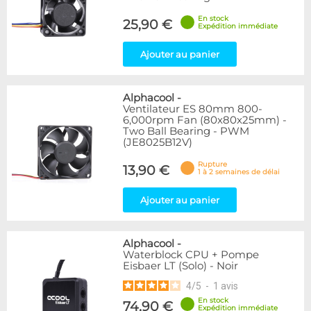
En stock
25,90 €
Expédition immédiate
Ajouter au panier
Alphacool
-
Ventilateur ES 80mm 800-
6,000rpm Fan (80x80x25mm) -
Two Ball Bearing - PWM
(JE8025B12V)
Rupture
13,90 €
1 à 2 semaines de délai
Ajouter au panier
Alphacool
-
Waterblock CPU + Pompe
Eisbaer LT (Solo) - Noir
4
/
5
-
1
avis
En stock
74,90 €
Expédition immédiate