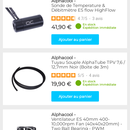
Alphacool
-
Sonde de Temperature &
Débitmètre ES flow HighFlow
4.7
/
5
-
3
avis
En stock
41,90 €
Expédition immédiate
Ajouter au panier
Alphacool
-
Tuyau Souple AlphaTube TPV 7,6 /
12,7mm Noir (Boite de 3m)
5
/
5
-
4
avis
En stock
19,90 €
Expédition immédiate
Ajouter au panier
Alphacool
-
Ventilateur ES 40mm 400-
10,000rpm Fan (40x40x20mm) -
Two Ball Bearing - PWM