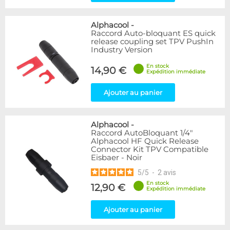
Alphacool
-
Raccord Auto-bloquant ES quick
release coupling set TPV PushIn
Industry Version
En stock
14,90 €
Expédition immédiate
Ajouter au panier
Alphacool
-
Raccord AutoBloquant 1/4"
Alphacool HF Quick Release
Connector Kit TPV Compatible
Eisbaer - Noir
5
/
5
-
2
avis
En stock
12,90 €
Expédition immédiate
Ajouter au panier