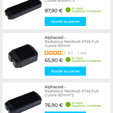
Cuivre 80mm*3
En stock
87,90 €
Expédition immédiate
Ajouter au panier
Alphacool
-
Radiateur NexXxoS XT45 Full
Cuivre 92mm
4
/
5
-
1
avis
En stock
65,90 €
Expédition immédiate
Ajouter au panier
Alphacool
-
Radiateur NexXxoS XT45 Full
Cuivre 92mm*2
En stock
76,90 €
Expédition immédiate