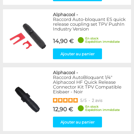
Alphacool
-
Raccord Auto-bloquant ES quick
release coupling set TPV PushIn
Industry Version
En stock
14,90 €
Expédition immédiate
Ajouter au panier
Alphacool
-
Raccord AutoBloquant 1/4"
Alphacool HF Quick Release
Connector Kit TPV Compatible
Eisbaer - Noir
5
/
5
-
2
avis
En stock
12,90 €
Expédition immédiate
Ajouter au panier