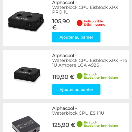
Alphacool
-
Waterblock CPU Eisblock XPX
PRO 1U
105,90
Indisponible
Délai inconnu
€
Ajouter au panier
Alphacool
-
Waterblock CPU Eisblock XPX Pro
1U Ampere LGA 4926
En stock
119,90 €
Expédition immédiate
Ajouter au panier
Alphacool
-
Waterblock CPU ES 1 1U
En stock
125,90 €
Expédition immédiate