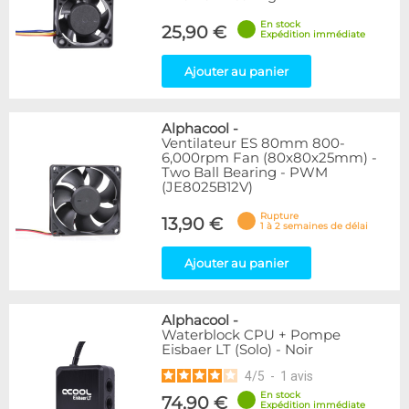
En stock
25,90 €
Expédition immédiate
Ajouter au panier
Alphacool
-
Ventilateur ES 80mm 800-
6,000rpm Fan (80x80x25mm) -
Two Ball Bearing - PWM
(JE8025B12V)
Rupture
13,90 €
1 à 2 semaines de délai
Ajouter au panier
Alphacool
-
Waterblock CPU + Pompe
Eisbaer LT (Solo) - Noir
4
/
5
-
1
avis
En stock
74,90 €
Expédition immédiate