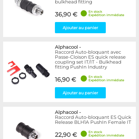
bulkhead fitting
En stock
36,90 €
Expédition immédiate
Ajouter au panier
Alphacool
-
Raccord Auto-bloquant avec
Passe-Cloison ES quick release
coupling set IT/IT - Bulkhead
fitting PushIn Industry
En stock
16,90 €
Expédition immédiate
Ajouter au panier
Alphacool
-
Raccord Auto-bloquant ES Quick
Release BLH1A PushIn Female IT
En stock
22,90 €
Expédition immédiate