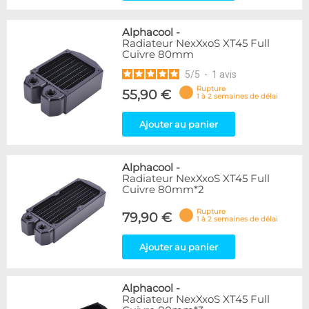
Alphacool
-
Radiateur NexXxoS XT45 Full
Cuivre 80mm
5
/
5
-
1
avis
Rupture
55,90 €
1 à 2 semaines de délai
Ajouter au panier
Alphacool
-
Radiateur NexXxoS XT45 Full
Cuivre 80mm*2
Rupture
79,90 €
1 à 2 semaines de délai
Ajouter au panier
Alphacool
-
Radiateur NexXxoS XT45 Full