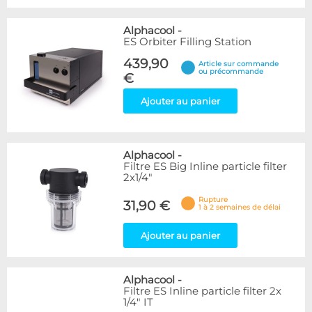
Alphacool
-
ES Orbiter Filling Station
439,90
Article sur commande
ou précommande
€
Ajouter au panier
Alphacool
-
Filtre ES Big Inline particle filter
2x1/4"
Rupture
31,90 €
1 à 2 semaines de délai
Ajouter au panier
Alphacool
-
Filtre ES Inline particle filter 2x
1/4" IT