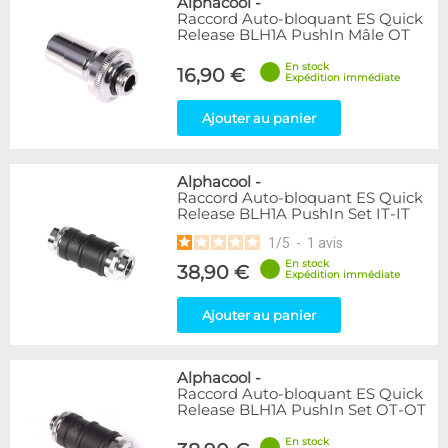
Alphacool
-
Raccord Auto-bloquant ES Quick
Release BLH1A PushIn Mâle OT
En stock
16,90 €
Expédition immédiate
Ajouter au panier
Alphacool
-
Raccord Auto-bloquant ES Quick
Release BLH1A PushIn Set IT-IT
1
/
5
-
1
avis
En stock
38,90 €
Expédition immédiate
Ajouter au panier
Alphacool
-
Raccord Auto-bloquant ES Quick
Release BLH1A PushIn Set OT-OT
En stock