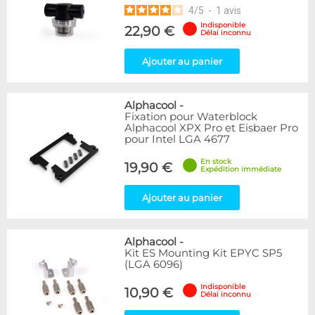
4
/
5
-
1
avis
Indisponible
22,90 €
Délai inconnu
Ajouter au panier
Alphacool
-
Fixation pour Waterblock
Alphacool XPX Pro et Eisbaer Pro
pour Intel LGA 4677
En stock
19,90 €
Expédition immédiate
Ajouter au panier
Alphacool
-
Kit ES Mounting Kit EPYC SP5
(LGA 6096)
Indisponible
10,90 €
Délai inconnu