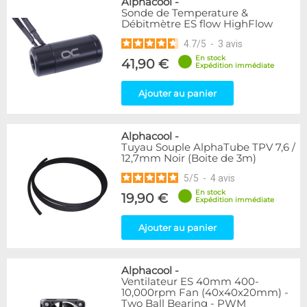
Alphacool
-
Sonde de Temperature &
Débitmètre ES flow HighFlow
4.7
/
5
-
3
avis
En stock
41,90 €
Expédition immédiate
Ajouter au panier
Alphacool
-
Tuyau Souple AlphaTube TPV 7,6 /
12,7mm Noir (Boite de 3m)
5
/
5
-
4
avis
En stock
19,90 €
Expédition immédiate
Ajouter au panier
Alphacool
-
Ventilateur ES 40mm 400-
10,000rpm Fan (40x40x20mm) -
Two Ball Bearing - PWM