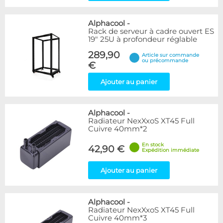
Alphacool
-
Rack de serveur à cadre ouvert ES
19" 25U à profondeur réglable
289,90
Article sur commande
ou précommande
€
Ajouter au panier
Alphacool
-
Radiateur NexXxoS XT45 Full
Cuivre 40mm*2
En stock
42,90 €
Expédition immédiate
Ajouter au panier
Alphacool
-
Radiateur NexXxoS XT45 Full
Cuivre 40mm*3