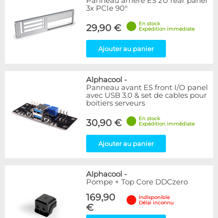
Panneau arrière ES 2U rear panel
3x PCIe 90°
En stock
29,90 €
Expédition immédiate
Ajouter au panier
Alphacool
-
Panneau avant ES front I/O panel
avec USB 3.0 & set de cables pour
boitiers serveurs
En stock
30,90 €
Expédition immédiate
Ajouter au panier
Alphacool
-
Pompe + Top Core DDCzero
169,90
Indisponible
Délai inconnu
€