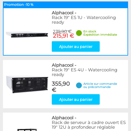
Promotion -10 %
Alphacool
-
Rack 19" ES 1U - Watercooling
ready
239,90 €
En stock
215,91 €
Expédition immédiate
Ajouter au panier
Alphacool
-
Rack 19" ES 4U - Watercooling
ready
355,90
Article sur commande
ou précommande
€
Ajouter au panier
Alphacool
-
Rack de serveur à cadre ouvert ES
19" 12U à profondeur réglable