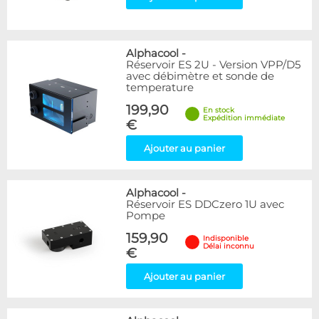
Alphacool
-
Réservoir ES 2U - Version VPP/D5
avec débimètre et sonde de
temperature
199,90
En stock
Expédition immédiate
€
Ajouter au panier
Alphacool
-
Réservoir ES DDCzero 1U avec
Pompe
159,90
Indisponible
Délai inconnu
€
Ajouter au panier