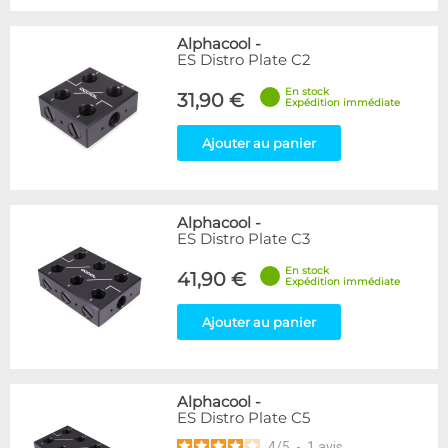
Alphacool
-
ES Distro Plate C2
En stock
31,90 €
Expédition immédiate
Ajouter au panier
Alphacool
-
ES Distro Plate C3
En stock
41,90 €
Expédition immédiate
Ajouter au panier
Alphacool
-
ES Distro Plate C5
4
/
5
-
1
avis