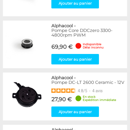
Ajouter au panier
Alphacool
-
Pompe Core DDCzero 3300-
4800rpm PWM
Indisponible
69,90 €
Délai inconnu
Ajouter au panier
Alphacool
-
Pompe DC-LT 2600 Ceramic - 12V
4.8
/
5
-
4
avis
En stock
27,90 €
Expédition immédiate
Ajouter au panier