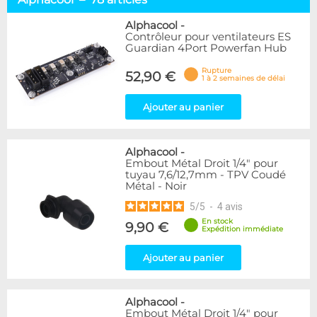
Racks & chiller
12
Waterblocks
17
Alphacool
-
Contrôleur pour ventilateurs ES
Réservoirs & pompes
13
Guardian 4Port Powerfan Hub
Radiateurs
13
Raccords & tuyaux
17
Rupture
52,90 €
1 à 2 semaines de délai
Liquides
2
Accessoires
11
Ajouter au panier
Marque
Alphacool
78
Alphacool
-
Embout Métal Droit 1/4" pour
EK Water Blocks
7
tuyau 7,6/12,7mm - TPV Coudé
Métal - Noir
Disponibilité / Promotions
5
/
5
-
4
avis
Articles en stock
En stock
9,90 €
Articles en promotions
Expédition immédiate
Ajouter au panier
Appliquer
Alphacool
-
Embout Métal Droit 1/4" pour