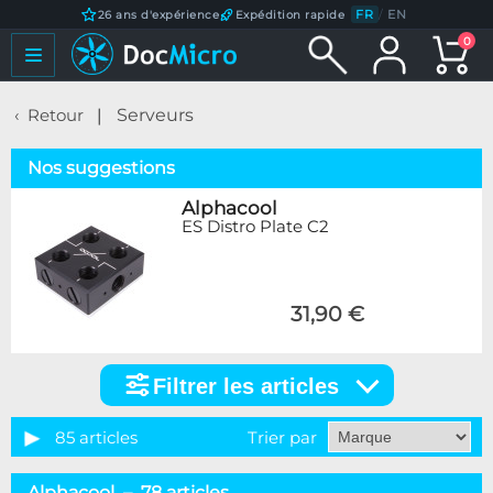
FR
/
EN
26 ans d'expérience
Expédition rapide
0
Retour
Serveurs
Nos suggestions
Alphacool
ES Distro Plate C2
31,90 €
Filtrer les articles
Filtrer
les
articles
85 articles
Trier par
Catégorie
Alphacool – 78 articles