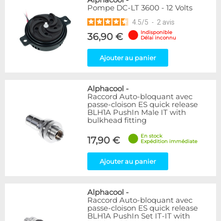
Alphacool
-
Pompe DC-LT 3600 - 12 Volts
4.5
/
5
-
2
avis
Indisponible
36,90 €
Délai inconnu
Ajouter au panier
Alphacool
-
Raccord Auto-bloquant avec
passe-cloison ES quick release
BLH1A PushIn Male IT with
bulkhead fitting
En stock
17,90 €
Expédition immédiate
Ajouter au panier
Alphacool
-
Raccord Auto-bloquant avec
passe-cloison ES quick release
BLH1A PushIn Set IT-IT with