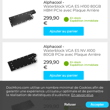
Alphacool
-
Waterblock VGA ES H100 80GB
HBM PCIe avec Plaque Arrière
299,90
En stock
Expédition immédiate
€
Ajouter au panier
Alphacool
-
Waterblock VGA ES NV A100
80GB PCIe avec Plaque Arrière
299,90
En stock
Expédition immédiate
€
Ajouter au panier
DocMicro.com utilise un nombre minimal de Cookies afin de
Alphacool
-
garantir une expérience utilisateur optimale et de permettre
Waterblock VGA ES RTX 4000
la réalisation de statistiques d'audience.
En savoir plus
Ada Gen. 1-Slot
Refuser
Accepter
299,90
En stock
Expédition immédiate