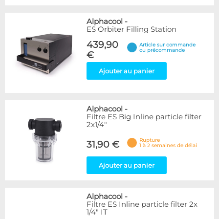
Alphacool
-
ES Orbiter Filling Station
439,90
Article sur commande
ou précommande
€
Ajouter au panier
Alphacool
-
Filtre ES Big Inline particle filter
2x1/4"
Rupture
31,90 €
1 à 2 semaines de délai
Ajouter au panier
Alphacool
-
Filtre ES Inline particle filter 2x
1/4" IT