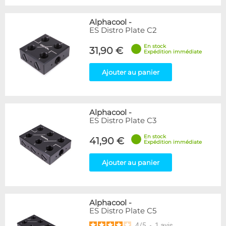
Alphacool
-
ES Distro Plate C2
En stock
31,90 €
Expédition immédiate
Ajouter au panier
Alphacool
-
ES Distro Plate C3
En stock
41,90 €
Expédition immédiate
Ajouter au panier
Alphacool
-
ES Distro Plate C5
4
/
5
-
1
avis