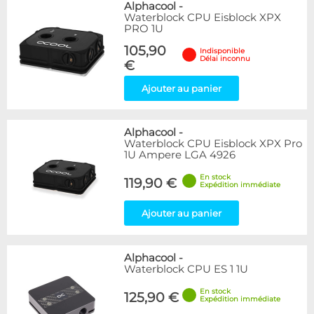
Alphacool
-
Waterblock CPU Eisblock XPX
PRO 1U
105,90
Indisponible
Délai inconnu
€
Ajouter au panier
Alphacool
-
Waterblock CPU Eisblock XPX Pro
1U Ampere LGA 4926
En stock
119,90 €
Expédition immédiate
Ajouter au panier
Alphacool
-
Waterblock CPU ES 1 1U
En stock
125,90 €
Expédition immédiate