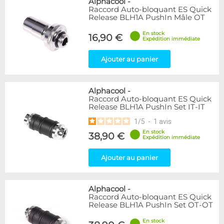
Alphacool
-
Raccord Auto-bloquant ES Quick
Release BLH1A PushIn Mâle OT
En stock
16,90 €
Expédition immédiate
Ajouter au panier
Alphacool
-
Raccord Auto-bloquant ES Quick
Release BLH1A PushIn Set IT-IT
1
/
5
-
1
avis
En stock
38,90 €
Expédition immédiate
Ajouter au panier
Alphacool
-
Raccord Auto-bloquant ES Quick
Release BLH1A PushIn Set OT-OT
En stock