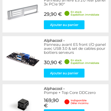
Panneau arrière ES 2U rear panel
3x PCIe 90°
En stock
29,90 €
Expédition immédiate
Ajouter au panier
Alphacool
-
Panneau avant ES front I/O panel
avec USB 3.0 & set de cables pour
boitiers serveurs
En stock
30,90 €
Expédition immédiate
Ajouter au panier
Alphacool
-
Pompe + Top Core DDCzero
169,90
Indisponible
Délai inconnu
€