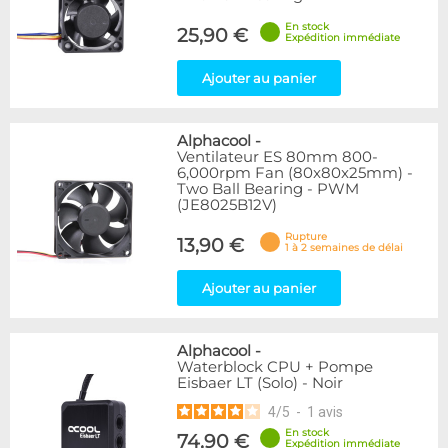
En stock
25,90 €
Expédition immédiate
Ajouter au panier
Alphacool
-
Ventilateur ES 80mm 800-
6,000rpm Fan (80x80x25mm) -
Two Ball Bearing - PWM
(JE8025B12V)
Rupture
13,90 €
1 à 2 semaines de délai
Ajouter au panier
Alphacool
-
Waterblock CPU + Pompe
Eisbaer LT (Solo) - Noir
4
/
5
-
1
avis
En stock
74,90 €
Expédition immédiate