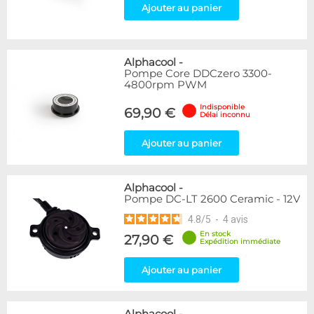
Ajouter au panier
Alphacool
-
Pompe Core DDCzero 3300-
4800rpm PWM
Indisponible
69,90 €
Délai inconnu
Ajouter au panier
Alphacool
-
Pompe DC-LT 2600 Ceramic - 12V
4.8
/
5
-
4
avis
En stock
27,90 €
Expédition immédiate
Ajouter au panier