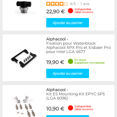
4
/
5
-
1
avis
Indisponible
22,90 €
Délai inconnu
Ajouter au panier
Alphacool
-
Fixation pour Waterblock
Alphacool XPX Pro et Eisbaer Pro
pour Intel LGA 4677
En stock
19,90 €
Expédition immédiate
Ajouter au panier
Alphacool
-
Kit ES Mounting Kit EPYC SP5
(LGA 6096)
Indisponible
10,90 €
Délai inconnu