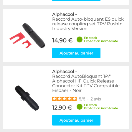
Alphacool
-
Raccord Auto-bloquant ES quick
release coupling set TPV PushIn
Industry Version
En stock
14,90 €
Expédition immédiate
Ajouter au panier
Alphacool
-
Raccord AutoBloquant 1/4"
Alphacool HF Quick Release
Connector Kit TPV Compatible
Eisbaer - Noir
5
/
5
-
2
avis
En stock
12,90 €
Expédition immédiate
Ajouter au panier