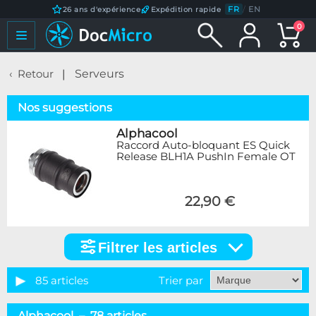
FR
/
EN
26 ans d'expérience
Expédition rapide
0
Retour
Serveurs
Nos suggestions
Alphacool
Raccord Auto-bloquant ES Quick
Release BLH1A PushIn Female OT
22,90 €
Filtrer les articles
Filtrer
les
articles
85 articles
Trier par
Catégorie
Alphacool – 78 articles