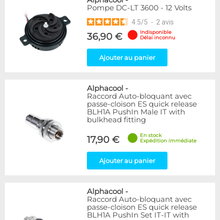
Alphacool
-
Pompe DC-LT 3600 - 12 Volts
4.5
/
5
-
2
avis
Indisponible
36,90 €
Délai inconnu
Ajouter au panier
Alphacool
-
Raccord Auto-bloquant avec
passe-cloison ES quick release
BLH1A PushIn Male IT with
bulkhead fitting
En stock
17,90 €
Expédition immédiate
Ajouter au panier
Alphacool
-
Raccord Auto-bloquant avec
passe-cloison ES quick release
BLH1A PushIn Set IT-IT with