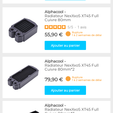
Alphacool
-
Radiateur NexXxoS XT45 Full
Cuivre 80mm
5
/
5
-
1
avis
Rupture
55,90 €
1 à 2 semaines de délai
Ajouter au panier
Alphacool
-
Radiateur NexXxoS XT45 Full
Cuivre 80mm*2
Rupture
79,90 €
1 à 2 semaines de délai
Ajouter au panier
Alphacool
-
Radiateur NexXxoS XT45 Full