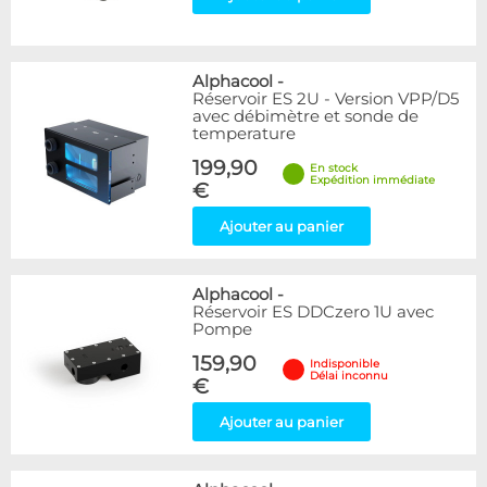
Alphacool
-
Réservoir ES 2U - Version VPP/D5
avec débimètre et sonde de
temperature
199,90
En stock
Expédition immédiate
€
Ajouter au panier
Alphacool
-
Réservoir ES DDCzero 1U avec
Pompe
159,90
Indisponible
Délai inconnu
€
Ajouter au panier