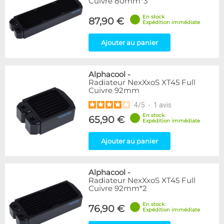
Cuivre 80mm*3
En stock
87,90 €
Expédition immédiate
Ajouter au panier
Alphacool
-
Radiateur NexXxoS XT45 Full
Cuivre 92mm
4
/
5
-
1
avis
En stock
65,90 €
Expédition immédiate
Ajouter au panier
Alphacool
-
Radiateur NexXxoS XT45 Full
Cuivre 92mm*2
En stock
76,90 €
Expédition immédiate