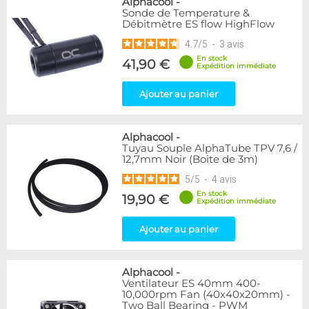
Alphacool
-
Sonde de Temperature &
Débitmètre ES flow HighFlow
4.7
/
5
-
3
avis
En stock
41,90 €
Expédition immédiate
Ajouter au panier
Alphacool
-
Tuyau Souple AlphaTube TPV 7,6 /
12,7mm Noir (Boite de 3m)
5
/
5
-
4
avis
En stock
19,90 €
Expédition immédiate
Ajouter au panier
Alphacool
-
Ventilateur ES 40mm 400-
10,000rpm Fan (40x40x20mm) -
Two Ball Bearing - PWM