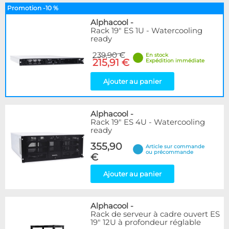
Promotion -10 %
Alphacool
-
Rack 19" ES 1U - Watercooling
ready
239,90 €
En stock
215,91 €
Expédition immédiate
Ajouter au panier
Alphacool
-
Rack 19" ES 4U - Watercooling
ready
355,90
Article sur commande
ou précommande
€
Ajouter au panier
Alphacool
-
Rack de serveur à cadre ouvert ES
19" 12U à profondeur réglable