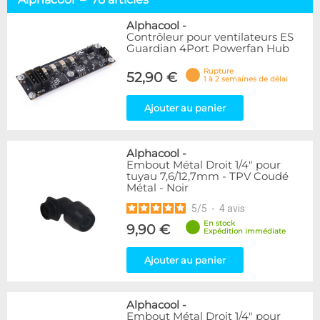
Racks & chiller
12
Waterblocks
17
Alphacool
-
Contrôleur pour ventilateurs ES
Réservoirs & pompes
13
Guardian 4Port Powerfan Hub
Radiateurs
13
Raccords & tuyaux
17
Rupture
52,90 €
1 à 2 semaines de délai
Liquides
2
Accessoires
11
Ajouter au panier
Marque
Alphacool
78
Alphacool
-
Embout Métal Droit 1/4" pour
EK Water Blocks
7
tuyau 7,6/12,7mm - TPV Coudé
Métal - Noir
Disponibilité / Promotions
5
/
5
-
4
avis
Articles en stock
En stock
9,90 €
Articles en promotions
Expédition immédiate
Ajouter au panier
Appliquer
Alphacool
-
Embout Métal Droit 1/4" pour