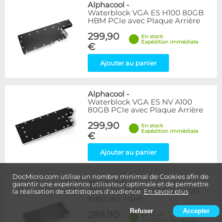
Alphacool
-
Waterblock VGA ES H100 80GB
HBM PCIe avec Plaque Arrière
299,90
En stock
Expédition immédiate
€
Ajouter au panier
Alphacool
-
Waterblock VGA ES NV A100
80GB PCIe avec Plaque Arrière
299,90
En stock
Expédition immédiate
€
Ajouter au panier
DocMicro.com utilise un nombre minimal de Cookies afin de
Alphacool
-
garantir une expérience utilisateur optimale et de permettre
Waterblock VGA ES RTX 4000
la réalisation de statistiques d'audience.
En savoir plus
Ada Gen. 1-Slot
Refuser
Accepter
299,90
En stock
Expédition immédiate