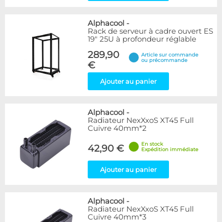
Alphacool
-
Rack de serveur à cadre ouvert ES
19" 25U à profondeur réglable
289,90
Article sur commande
ou précommande
€
Ajouter au panier
Alphacool
-
Radiateur NexXxoS XT45 Full
Cuivre 40mm*2
En stock
42,90 €
Expédition immédiate
Ajouter au panier
Alphacool
-
Radiateur NexXxoS XT45 Full
Cuivre 40mm*3