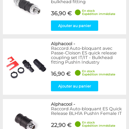
bulkhead fitting
En stock
36,90 €
Expédition immédiate
Ajouter au panier
Alphacool
-
Raccord Auto-bloquant avec
Passe-Cloison ES quick release
coupling set IT/IT - Bulkhead
fitting PushIn Industry
En stock
16,90 €
Expédition immédiate
Ajouter au panier
Alphacool
-
Raccord Auto-bloquant ES Quick
Release BLH1A PushIn Female IT
En stock
22,90 €
Expédition immédiate