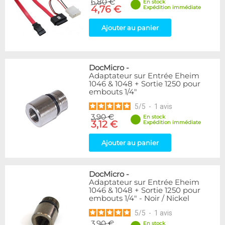
6,80 €
En stock
4,76 €
Expédition immédiate
Ajouter au panier
DocMicro
-
Adaptateur sur Entrée Eheim
1046 & 1048 + Sortie 1250 pour
embouts 1/4"
5
/
5
-
1
avis
3,90 €
En stock
3,12 €
Expédition immédiate
Ajouter au panier
DocMicro
-
Adaptateur sur Entrée Eheim
1046 & 1048 + Sortie 1250 pour
embouts 1/4" - Noir / Nickel
5
/
5
-
1
avis
3,90 €
En stock