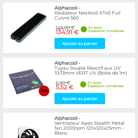
Alphacool
-
Radiateur NexXxoS XT45 Full
Cuivre 560
149,90 €
En stock
134,91 €
Expédition immédiate
Ajouter au panier
Alphacool
-
Tuyau Souple Réactif aux UV
10/13mm VERT UV (Boite de 1m)
6,90 €
En stock
5,52 €
Expédition immédiate
Ajouter au panier
Alphacool
-
Ventilateur Apex Stealth Metal
fan 2000rpm 120x120x25mm -
Blanc