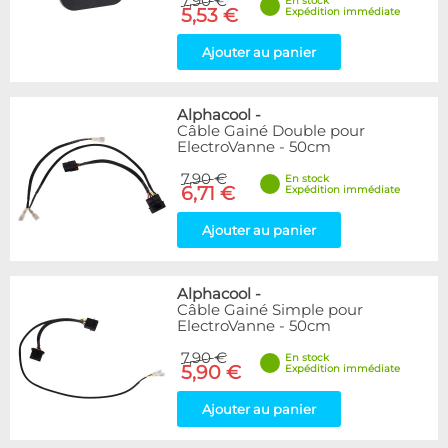
7,90 €
ModderSmart
2
En stock
5,53 €
Expédition immédiate
Monsoon
13
Nanoxia
2
Ajouter au panier
Phobya
5
PrimoChill
1
SunBeam
3
Alphacool
-
Câble Gainé Double pour
SwifTech
3
ElectroVanne - 50cm
The Feser Company
2
Titan
7,90 €
1
En stock
6,71 €
Expédition immédiate
Toshiba
1
WaterCool
2
Ajouter au panier
XSPC
1
Ybris
1
Alphacool
-
Câble Gainé Simple pour
Disponibilité / Promotions
ElectroVanne - 50cm
Articles en stock
Articles en promotions
7,90 €
En stock
5,90 €
Expédition immédiate
Appliquer
Ajouter au panier