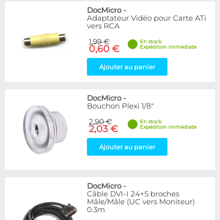
DocMicro
-
Adaptateur Vidéo pour Carte ATi
vers RCA
1,99 €
En stock
0,60 €
Expédition immédiate
Ajouter au panier
DocMicro
-
Bouchon Plexi 1/8"
2,90 €
En stock
2,03 €
Expédition immédiate
Ajouter au panier
DocMicro
-
Câble DVI-I 24+5 broches
Mâle/Mâle (UC vers Moniteur)
0.3m