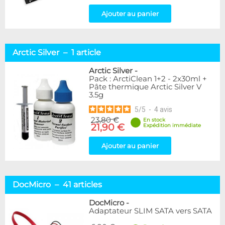
Ajouter au panier
Arctic Silver – 1 article
Arctic Silver
-
Pack : ArctiClean 1+2 - 2x30ml +
Pâte thermique Arctic Silver V
3.5g
5
/
5
-
4
avis
23,80 €
En stock
21,90 €
Expédition immédiate
Ajouter au panier
DocMicro – 41 articles
DocMicro
-
Adaptateur SLIM SATA vers SATA