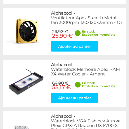
Alphacool
-
Ventilateur Apex Stealth Metal
fan 3000rpm 120x120x25mm - Or
29,90 €
En stock
25,90 €
Expédition immédiate
Ajouter au panier
Alphacool
-
Waterblock Mémoire Apex RAM
X4 Water Cooler - Argent
64,90 €
En stock
55,17 €
Expédition immédiate
Ajouter au panier
Alphacool
-
Waterblock VGA Eisblock Aurora
Plexi GPX-A Radeon RX 5700 XT