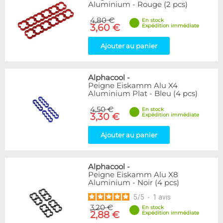
Aluminium - Rouge (2 pcs)
4,80 €
En stock
3,60 €
Expédition immédiate
Ajouter au panier
Alphacool
-
Peigne Eiskamm Alu X4
Aluminium Plat - Bleu (4 pcs)
4,50 €
En stock
3,30 €
Expédition immédiate
Ajouter au panier
Alphacool
-
Peigne Eiskamm Alu X8
Aluminium - Noir (4 pcs)
5
/
5
-
1
avis
3,20 €
En stock
2,88 €
Expédition immédiate