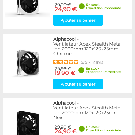
29,90 €
En stock
24,90 €
Expédition immédiate
Ajouter au panier
Alphacool
-
Ventilateur Apex Stealth Metal
fan 2000rpm 120x120x25mm -
Chrome
5
/
5
-
2
avis
29,90 €
En stock
19,90 €
Expédition immédiate
Ajouter au panier
Alphacool
-
Ventilateur Apex Stealth Metal
fan 2000rpm 120x120x25mm -
Noir
29,90 €
En stock
24,90 €
Expédition immédiate