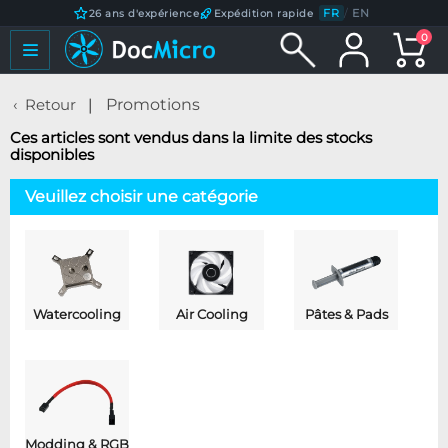
FR
/
EN
26 ans d'expérience
Expédition rapide
0
Retour
Promotions
Ces articles sont vendus dans la limite des stocks
disponibles
Veuillez choisir une catégorie
Watercooling
Air Cooling
Pâtes & Pads
Modding & RGB