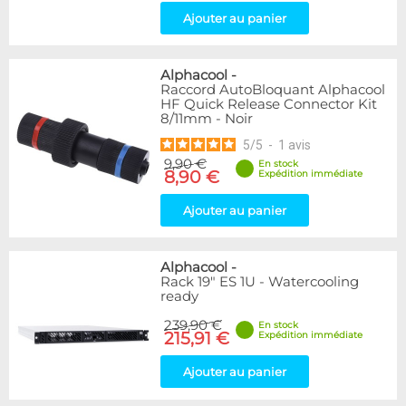
Ajouter au panier
Alphacool
-
Raccord AutoBloquant Alphacool
HF Quick Release Connector Kit
8/11mm - Noir
5
/
5
-
1
avis
9,90 €
En stock
8,90 €
Expédition immédiate
Ajouter au panier
Alphacool
-
Rack 19" ES 1U - Watercooling
ready
239,90 €
En stock
215,91 €
Expédition immédiate
Ajouter au panier