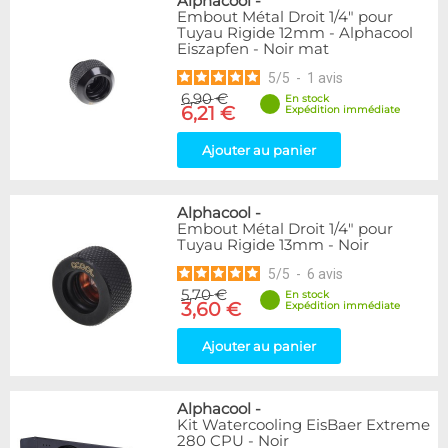
Alphacool
-
Embout Métal Droit 1/4" pour
Tuyau Rigide 12mm - Alphacool
Eiszapfen - Noir mat
5
/
5
-
1
avis
6,90 €
En stock
6,21 €
Expédition immédiate
Ajouter au panier
Alphacool
-
Embout Métal Droit 1/4" pour
Tuyau Rigide 13mm - Noir
5
/
5
-
6
avis
5,70 €
En stock
3,60 €
Expédition immédiate
Ajouter au panier
Alphacool
-
Kit Watercooling EisBaer Extreme
280 CPU - Noir