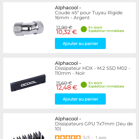
Alphacool
-
Coude 45° pour Tuyau Rigide
16mm - Argent
12,90 €
En stock
10,32 €
Expédition immédiate
Ajouter au panier
Alphacool
-
Dissipateur HDX - M.2 SSD M02 -
110mm - Noir
15,60 €
En stock
12,48 €
Expédition immédiate
Ajouter au panier
Alphacool
-
Dissipateurs GPU 7x7mm (Jeu de
10)
5
/
5
-
1
avis