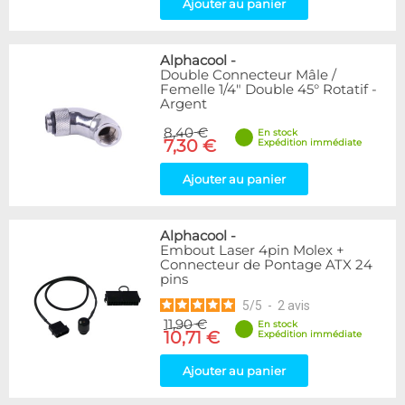
Ajouter au panier
Alphacool
-
Double Connecteur Mâle /
Femelle 1/4" Double 45° Rotatif -
Argent
8,40 €
En stock
7,30 €
Expédition immédiate
Ajouter au panier
Alphacool
-
Embout Laser 4pin Molex +
Connecteur de Pontage ATX 24
pins
5
/
5
-
2
avis
11,90 €
En stock
10,71 €
Expédition immédiate
Ajouter au panier