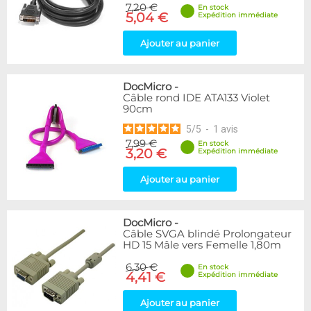
7,20 €
En stock
5,04 €
Expédition immédiate
Ajouter au panier
DocMicro
-
Câble rond IDE ATA133 Violet
90cm
5
/
5
-
1
avis
7,99 €
En stock
3,20 €
Expédition immédiate
Ajouter au panier
DocMicro
-
Câble SVGA blindé Prolongateur
HD 15 Mâle vers Femelle 1,80m
6,30 €
En stock
4,41 €
Expédition immédiate
Ajouter au panier