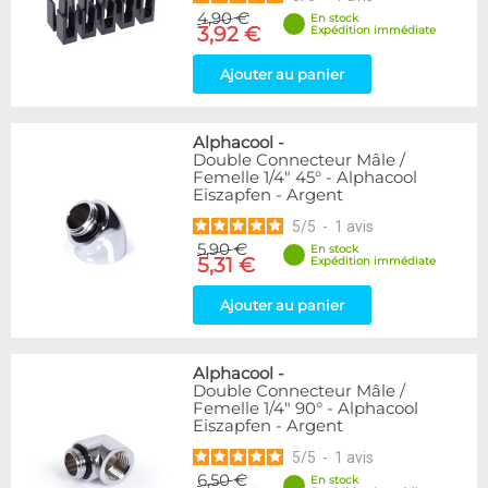
4,90 €
En stock
3,92 €
Expédition immédiate
Ajouter au panier
Alphacool
-
Double Connecteur Mâle /
Femelle 1/4" 45° - Alphacool
Eiszapfen - Argent
5
/
5
-
1
avis
5,90 €
En stock
5,31 €
Expédition immédiate
Ajouter au panier
Alphacool
-
Double Connecteur Mâle /
Femelle 1/4" 90° - Alphacool
Eiszapfen - Argent
5
/
5
-
1
avis
6,50 €
En stock