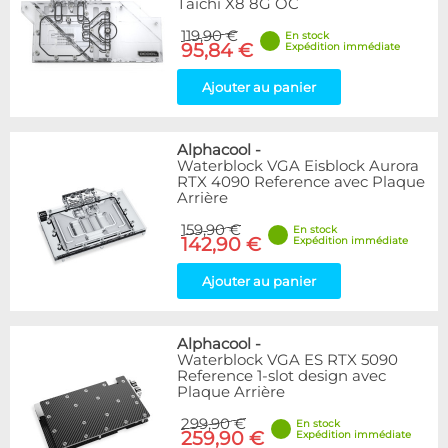
Taichi X8 8G OC
119,90 €
En stock
95,84 €
Expédition immédiate
Ajouter au panier
Alphacool
-
Waterblock VGA Eisblock Aurora
RTX 4090 Reference avec Plaque
Arrière
159,90 €
En stock
142,90 €
Expédition immédiate
Ajouter au panier
Alphacool
-
Waterblock VGA ES RTX 5090
Reference 1-slot design avec
Plaque Arrière
299,90 €
En stock
259,90 €
Expédition immédiate