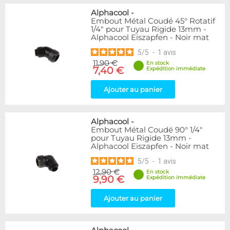
Alphacool
-
Embout Métal Coudé 45° Rotatif
1/4" pour Tuyau Rigide 13mm -
Alphacool Eiszapfen - Noir mat
5
/
5
-
1
avis
11,90 €
En stock
7,40 €
Expédition immédiate
Ajouter au panier
Alphacool
-
Embout Métal Coudé 90° 1/4"
pour Tuyau Rigide 13mm -
Alphacool Eiszapfen - Noir mat
5
/
5
-
1
avis
12,90 €
En stock
9,90 €
Expédition immédiate
Ajouter au panier