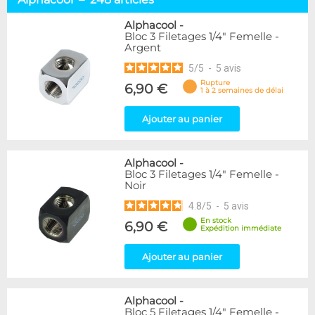
Embouts tuyaux souples
114
Embouts tubes rigides
110
Alphacool
-
Bloc 3 Filetages 1/4" Femelle -
Embouts Cannelés
18
Argent
Adaptateurs
338
5
/
5
-
5
avis
Marque
Rupture
6,90 €
1 à 2 semaines de délai
Alphacool
248
DocMicro
52
Ajouter au panier
BARROW
55
Bykski
3
Alphacool
-
Cooling.fr
10
Bloc 3 Filetages 1/4" Femelle -
EK Water Blocks
142
Noir
KooLance
18
4.8
/
5
-
5
avis
Monsoon
9
En stock
6,90 €
Nanoxia
2
Expédition immédiate
PrimoChill
1
Thermal Grizzly
Ajouter au panier
9
XSPC
31
Alphacool
-
Couleur
Bloc 5 Filetages 1/4" Femelle -