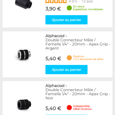
4.9
/
5
-
12
avis
En stock
3,90 €
Expédition immédiate
Ajouter au panier
Alphacool
-
Double Connecteur Mâle /
Femelle 1/4" - 20mm - Apex Grip -
Argent
Rupture
5,40 €
1 à 2 semaines de délai
Ajouter au panier
Alphacool
-
Double Connecteur Mâle /
Femelle 1/4" - 20mm - Apex Grip -
Noir
Indisponible
5,40 €
Délai inconnu