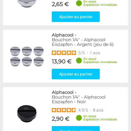
En stock
Raccord en Y
5
2,65 €
Expédition immédiate
Genre
Ajouter au panier
Femelle
24
Femelle / Femelle
53
Alphacool
-
Mâle
61
Bouchon 1/4" - Alphacool
Mâle / Femelle
120
Eiszapfen - Argent (jeu de 6)
Mâle / Mâle
44
5
/
5
-
1
avis
En stock
13,90 €
Filetage
Expédition immédiate
1/4"
153
Ajouter au panier
1/8"
1
Forme
Alphacool
-
Adaptateur
4
Bouchon 1/4" - Alphacool
Eiszapfen - Noir
Bouchon
12
Carré
4
4.9
/
5
-
8
avis
Coudé 30°
2
En stock
2,90 €
Expédition immédiate
Passe cloison
8
Raccord autobloquant
1