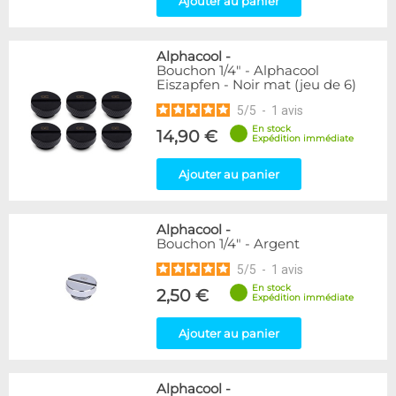
Ajouter au panier
Raccord en T
5
Disponibilité / Promotions
Alphacool
-
Articles en stock
Bouchon 1/4" - Alphacool
Eiszapfen - Noir mat (jeu de 6)
Articles en promotions
5
/
5
-
1
avis
Appliquer
En stock
14,90 €
Expédition immédiate
Ajouter au panier
Alphacool
-
Bouchon 1/4" - Argent
5
/
5
-
1
avis
En stock
2,50 €
Expédition immédiate
Ajouter au panier
Alphacool
-