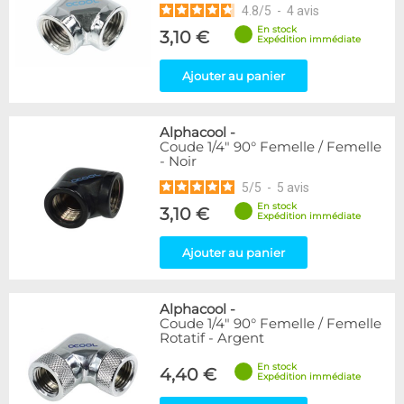
4.8
/
5
-
4
avis
En stock
3,10 €
Expédition immédiate
Ajouter au panier
Alphacool
-
Coude 1/4" 90° Femelle / Femelle
- Noir
5
/
5
-
5
avis
En stock
3,10 €
Expédition immédiate
Ajouter au panier
Alphacool
-
Coude 1/4" 90° Femelle / Femelle
Rotatif - Argent
En stock
4,40 €
Expédition immédiate