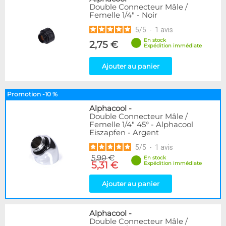
Double Connecteur Mâle /
Femelle 1/4" - Noir
5
/
5
-
1
avis
En stock
2,75 €
Expédition immédiate
Ajouter au panier
Promotion -10 %
Alphacool
-
Double Connecteur Mâle /
Femelle 1/4" 45° - Alphacool
Eiszapfen - Argent
5
/
5
-
1
avis
5,90 €
En stock
5,31 €
Expédition immédiate
Ajouter au panier
Alphacool
-
Double Connecteur Mâle /