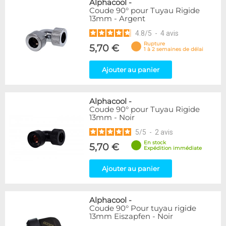
Alphacool
-
Coude 90° pour Tuyau Rigide
13mm - Argent
4.8
/
5
-
4
avis
Rupture
5,70 €
1 à 2 semaines de délai
Ajouter au panier
Alphacool
-
Coude 90° pour Tuyau Rigide
13mm - Noir
5
/
5
-
2
avis
En stock
5,70 €
Expédition immédiate
Ajouter au panier
Alphacool
-
Coude 90° Pour tuyau rigide
13mm Eiszapfen - Noir