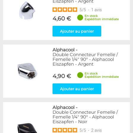
Eiszapfen - Argent
5
/
5
-
1
avis
En stock
4,60 €
Expédition immédiate
Ajouter au panier
Alphacool
-
Double Connecteur Femelle /
Femelle 1/4" 90° - Alphacool
Eiszapfen - Argent
En stock
4,90 €
Expédition immédiate
Ajouter au panier
Alphacool
-
Double Connecteur Femelle /
Femelle 1/4" 90° - Alphacool
Eiszapfen - Noir
5
/
5
-
2
avis