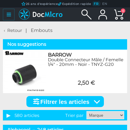
FR
/
EN
26 ans d'expérience
Expédition rapide
0
Retour
Embouts
Nos suggestions
BARROW
Double Connecteur Mâle / Femelle
1/4" - 20mm - Noir - TNYZ-G20
2,50 €
Filtrer les articles
Filtrer
les
articles
580 articles
Trier par
Catégorie
Alphacool – 248 articles