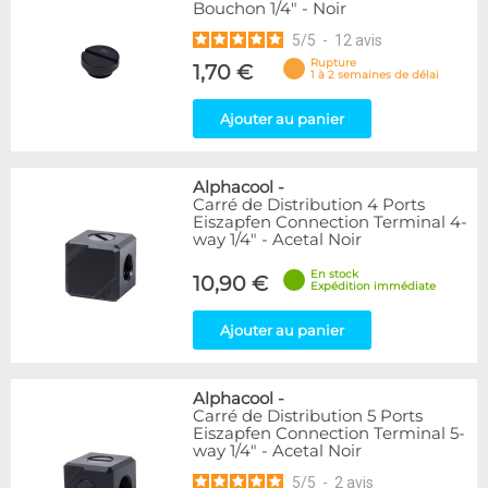
Bouchon 1/4" - Noir
5
/
5
-
12
avis
Rupture
1,70 €
1 à 2 semaines de délai
Ajouter au panier
Alphacool
-
Carré de Distribution 4 Ports
Eiszapfen Connection Terminal 4-
way 1/4" - Acetal Noir
En stock
10,90 €
Expédition immédiate
Ajouter au panier
Alphacool
-
Carré de Distribution 5 Ports
Eiszapfen Connection Terminal 5-
way 1/4" - Acetal Noir
5
/
5
-
2
avis