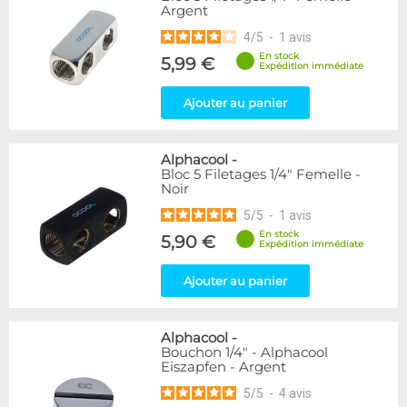
Argent
216
Argent
Bleu
2
4
/
5
-
1
avis
Noir
236
En stock
5,99 €
Or
1
Expédition immédiate
Rouge
2
Ajouter au panier
Vert
5
Violet
4
Alphacool
-
Couleur
Bloc 5 Filetages 1/4" Femelle -
Noir
Blanc
36
5
/
5
-
1
avis
Couleur
En stock
5,90 €
Expédition immédiate
Noir/Nickel
28
Plexi
2
Ajouter au panier
Forme
Coudé 45°
39
Alphacool
-
Bouchon 1/4" - Alphacool
Coudé 60°
1
Eiszapfen - Argent
Coudé 90°
94
5
/
5
-
4
avis
Droit
280