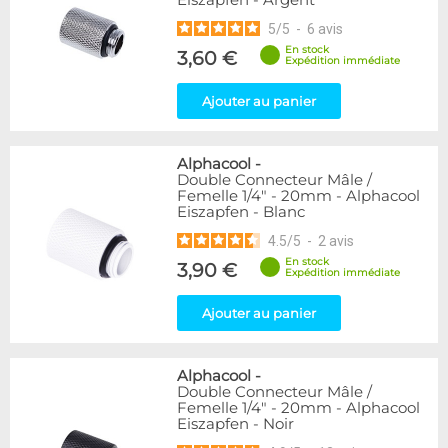
Eiszapfen - Argent
5
/
5
-
6
avis
En stock
3,60 €
Expédition immédiate
Ajouter au panier
Alphacool
-
Double Connecteur Mâle /
Femelle 1/4" - 20mm - Alphacool
Eiszapfen - Blanc
4.5
/
5
-
2
avis
En stock
3,90 €
Expédition immédiate
Ajouter au panier
Alphacool
-
Double Connecteur Mâle /
Femelle 1/4" - 20mm - Alphacool
Eiszapfen - Noir