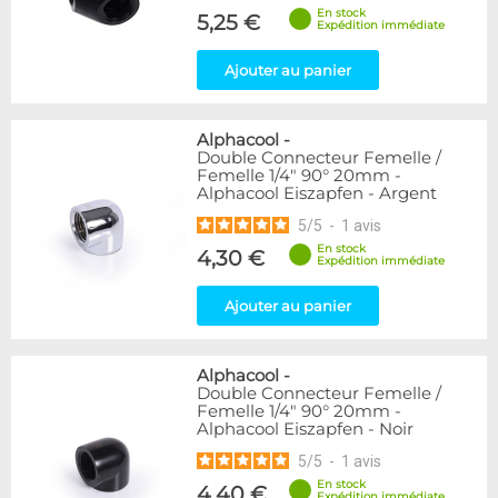
En stock
5,25 €
Expédition immédiate
Ajouter au panier
Alphacool
-
Double Connecteur Femelle /
Femelle 1/4" 90° 20mm -
Alphacool Eiszapfen - Argent
5
/
5
-
1
avis
En stock
4,30 €
Expédition immédiate
Ajouter au panier
Alphacool
-
Double Connecteur Femelle /
Femelle 1/4" 90° 20mm -
Alphacool Eiszapfen - Noir
5
/
5
-
1
avis
En stock
4,40 €
Expédition immédiate