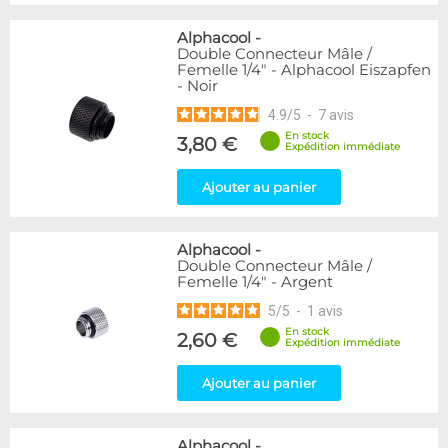
Alphacool
-
Double Connecteur Mâle /
Femelle 1/4" - Alphacool Eiszapfen
- Noir
4.9
/
5
-
7
avis
En stock
3,80 €
Expédition immédiate
Ajouter au panier
Alphacool
-
Double Connecteur Mâle /
Femelle 1/4" - Argent
5
/
5
-
1
avis
En stock
2,60 €
Expédition immédiate
Ajouter au panier
Alphacool
-