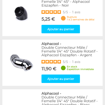
Femelle 1/4" 45° - Alphacool
Eiszapfen - Noir
5
/
5
-
1
avis
Rupture
5,25 €
1 à 2 semaines de délai
Ajouter au panier
Alphacool
-
Double Connecteur Mâle /
Femelle 1/4" 45° Double Rotatif -
Alphacool Eiszapfen - Argent
5
/
5
-
1
avis
En stock
11,90 €
Expédition immédiate
Ajouter au panier
Alphacool
-
Double Connecteur Mâle /
Femelle 1/4" 45° Double Rotatif -
Alphacool Eiszapfen - Blanc