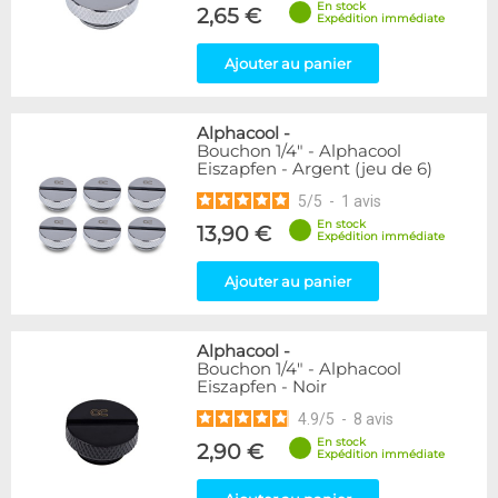
En stock
Forme
2,65 €
Expédition immédiate
Coudé 60°
1
Ajouter au panier
Genre
Femelle
24
Alphacool
-
Femelle / Femelle
53
Bouchon 1/4" - Alphacool
Mâle
61
Eiszapfen - Argent (jeu de 6)
Mâle / Femelle
120
5
/
5
-
1
avis
Mâle / Mâle
44
En stock
13,90 €
Expédition immédiate
Filetage
Ajouter au panier
1/4"
153
1/8"
1
Alphacool
-
Forme
Bouchon 1/4" - Alphacool
Eiszapfen - Noir
Adaptateur
4
Bouchon
12
4.9
/
5
-
8
avis
Carré
4
En stock
2,90 €
Expédition immédiate
Coudé 30°
2
Coudé 90°
94