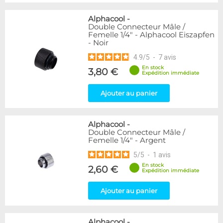
Alphacool
-
Double Connecteur Mâle /
Femelle 1/4" - Alphacool Eiszapfen
- Noir
4.9
/
5
-
7
avis
En stock
3,80 €
Expédition immédiate
Ajouter au panier
Alphacool
-
Double Connecteur Mâle /
Femelle 1/4" - Argent
5
/
5
-
1
avis
En stock
2,60 €
Expédition immédiate
Ajouter au panier
Alphacool
-