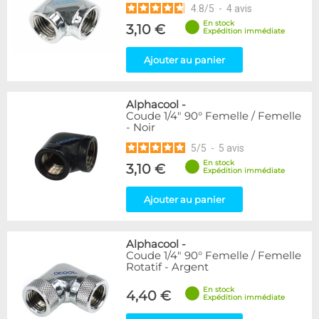
4.8
/
5
-
4
avis
En stock
3,10 €
Expédition immédiate
Ajouter au panier
Alphacool
-
Coude 1/4" 90° Femelle / Femelle
- Noir
5
/
5
-
5
avis
En stock
3,10 €
Expédition immédiate
Ajouter au panier
Alphacool
-
Coude 1/4" 90° Femelle / Femelle
Rotatif - Argent
En stock
4,40 €
Expédition immédiate