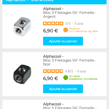
Embouts tuyaux souples
114
Embouts tubes rigides
110
Alphacool
-
Bloc 3 Filetages 1/4" Femelle -
Embouts Cannelés
18
Argent
Adaptateurs
338
5
/
5
-
5
avis
Marque
Rupture
6,90 €
1 à 2 semaines de délai
Alphacool
248
DocMicro
52
Ajouter au panier
BARROW
55
Bykski
3
Alphacool
-
Cooling.fr
10
Bloc 3 Filetages 1/4" Femelle -
EK Water Blocks
142
Noir
KooLance
18
4.8
/
5
-
6
avis
Monsoon
9
En stock
6,90 €
Nanoxia
2
Expédition immédiate
PrimoChill
1
Thermal Grizzly
Ajouter au panier
9
XSPC
31
Alphacool
-
Couleur
Bloc 5 Filetages 1/4" Femelle -