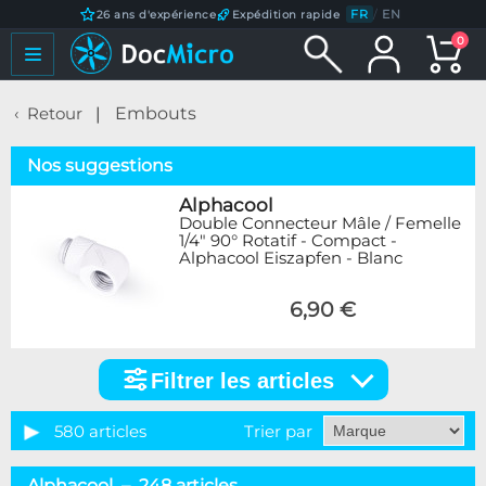
FR
/
EN
26 ans d'expérience
Expédition rapide
0
Retour
Embouts
Nos suggestions
Alphacool
Double Connecteur Mâle / Femelle
1/4" 90° Rotatif - Compact -
Alphacool Eiszapfen - Blanc
6,90 €
Filtrer les articles
Filtrer
les
articles
580 articles
Trier par
Catégorie
Alphacool – 248 articles