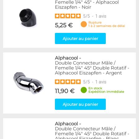
Femelle 1/4" 45° - Alphacool
Eiszapfen - Noir
5
/
5
-
1
avis
Rupture
5,25 €
1 à 2 semaines de délai
Ajouter au panier
Alphacool
-
Double Connecteur Mâle /
Femelle 1/4" 45° Double Rotatif -
Alphacool Eiszapfen - Argent
5
/
5
-
1
avis
En stock
11,90 €
Expédition immédiate
Ajouter au panier
Alphacool
-
Double Connecteur Mâle /
Femelle 1/4" 45° Double Rotatif -
Alphacool Eiszapfen - Blanc