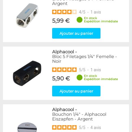
Argent
216
Argent
Bleu
2
4
/
5
-
1
avis
Or
1
En stock
5,99 €
Rouge
2
Expédition immédiate
Vert
5
Ajouter au panier
Violet
4
Couleur
Alphacool
-
Blanc
36
Bloc 5 Filetages 1/4" Femelle -
Noir
Noir/Nickel
28
5
/
5
-
1
avis
Couleur
En stock
5,90 €
Expédition immédiate
Noir
236
Plexi
2
Ajouter au panier
Forme
Coudé 45°
39
Alphacool
-
Bouchon 1/4" - Alphacool
Droit
280
Eiszapfen - Argent
Raccord en Y
5
5
/
5
-
4
avis