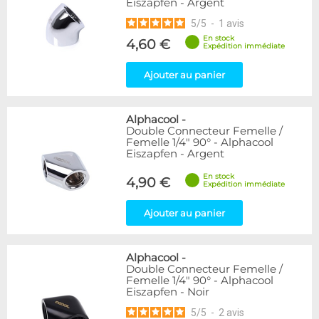
Eiszapfen - Argent
5
/
5
-
1
avis
En stock
4,60 €
Expédition immédiate
Ajouter au panier
Alphacool
-
Double Connecteur Femelle /
Femelle 1/4" 90° - Alphacool
Eiszapfen - Argent
En stock
4,90 €
Expédition immédiate
Ajouter au panier
Alphacool
-
Double Connecteur Femelle /
Femelle 1/4" 90° - Alphacool
Eiszapfen - Noir
5
/
5
-
2
avis