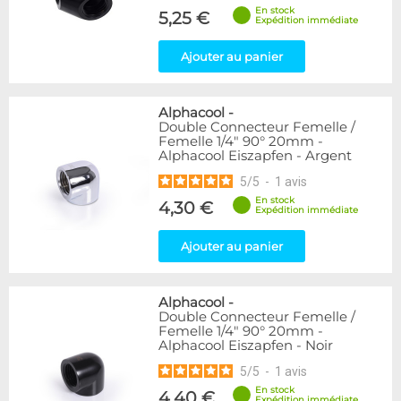
En stock
5,25 €
Expédition immédiate
Ajouter au panier
Alphacool
-
Double Connecteur Femelle /
Femelle 1/4" 90° 20mm -
Alphacool Eiszapfen - Argent
5
/
5
-
1
avis
En stock
4,30 €
Expédition immédiate
Ajouter au panier
Alphacool
-
Double Connecteur Femelle /
Femelle 1/4" 90° 20mm -
Alphacool Eiszapfen - Noir
5
/
5
-
1
avis
En stock
4,40 €
Expédition immédiate