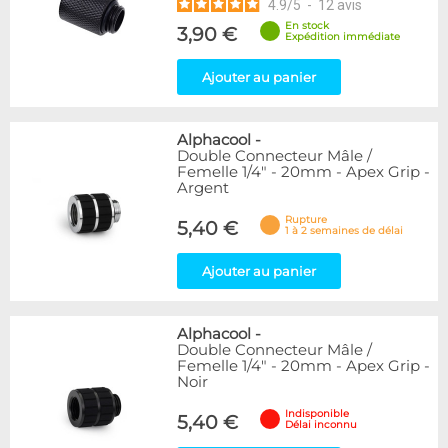
4.9
/
5
-
12
avis
En stock
3,90 €
Expédition immédiate
Ajouter au panier
Alphacool
-
Double Connecteur Mâle /
Femelle 1/4" - 20mm - Apex Grip -
Argent
Rupture
5,40 €
1 à 2 semaines de délai
Ajouter au panier
Alphacool
-
Double Connecteur Mâle /
Femelle 1/4" - 20mm - Apex Grip -
Noir
Indisponible
5,40 €
Délai inconnu