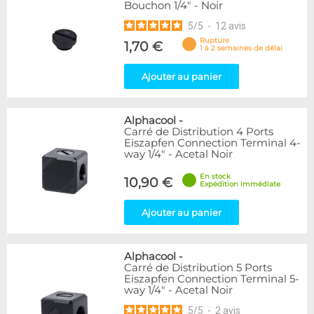
Bouchon 1/4" - Noir
5
/
5
-
12
avis
Rupture
1,70 €
1 à 2 semaines de délai
Ajouter au panier
Alphacool
-
Carré de Distribution 4 Ports
Eiszapfen Connection Terminal 4-
way 1/4" - Acetal Noir
En stock
10,90 €
Expédition immédiate
Ajouter au panier
Alphacool
-
Carré de Distribution 5 Ports
Eiszapfen Connection Terminal 5-
way 1/4" - Acetal Noir
5
/
5
-
2
avis