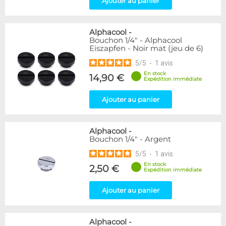
Ajouter au panier
Passe cloison
8
Raccord autobloquant
1
Raccord en T
5
Alphacool
-
Bouchon 1/4" - Alphacool
Eiszapfen - Noir mat (jeu de 6)
Disponibilité / Promotions
5
/
5
-
1
avis
Articles en stock
Articles en promotions
En stock
14,90 €
Expédition immédiate
Appliquer
Ajouter au panier
Alphacool
-
Bouchon 1/4" - Argent
5
/
5
-
1
avis
En stock
2,50 €
Expédition immédiate
Ajouter au panier
Alphacool
-