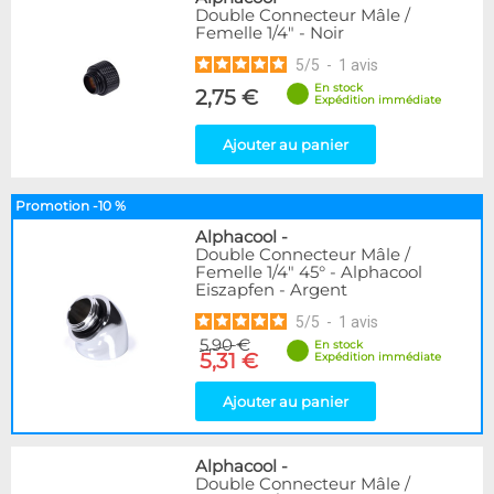
Double Connecteur Mâle /
Femelle 1/4" - Noir
5
/
5
-
1
avis
En stock
2,75 €
Expédition immédiate
Ajouter au panier
Promotion -10 %
Alphacool
-
Double Connecteur Mâle /
Femelle 1/4" 45° - Alphacool
Eiszapfen - Argent
5
/
5
-
1
avis
5,90 €
En stock
5,31 €
Expédition immédiate
Ajouter au panier
Alphacool
-
Double Connecteur Mâle /