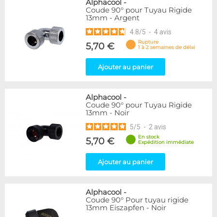
Alphacool
-
Coude 90° pour Tuyau Rigide
13mm - Argent
4.8
/
5
-
4
avis
Rupture
5,70 €
1 à 2 semaines de délai
Ajouter au panier
Alphacool
-
Coude 90° pour Tuyau Rigide
13mm - Noir
5
/
5
-
2
avis
En stock
5,70 €
Expédition immédiate
Ajouter au panier
Alphacool
-
Coude 90° Pour tuyau rigide
13mm Eiszapfen - Noir