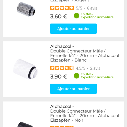
Eiszapfen - Argent
5
/
5
-
6
avis
En stock
3,60 €
Expédition immédiate
Ajouter au panier
Alphacool
-
Double Connecteur Mâle /
Femelle 1/4" - 20mm - Alphacool
Eiszapfen - Blanc
4.5
/
5
-
2
avis
En stock
3,90 €
Expédition immédiate
Ajouter au panier
Alphacool
-
Double Connecteur Mâle /
Femelle 1/4" - 20mm - Alphacool
Eiszapfen - Noir