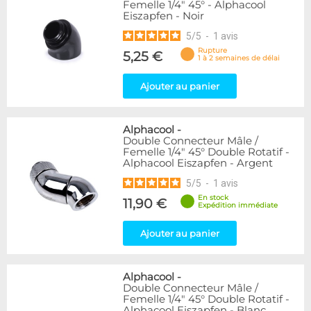
Femelle 1/4" 45° - Alphacool
Eiszapfen - Noir
5
/
5
-
1
avis
Rupture
5,25 €
1 à 2 semaines de délai
Ajouter au panier
Alphacool
-
Double Connecteur Mâle /
Femelle 1/4" 45° Double Rotatif -
Alphacool Eiszapfen - Argent
5
/
5
-
1
avis
En stock
11,90 €
Expédition immédiate
Ajouter au panier
Alphacool
-
Double Connecteur Mâle /
Femelle 1/4" 45° Double Rotatif -
Alphacool Eiszapfen - Blanc