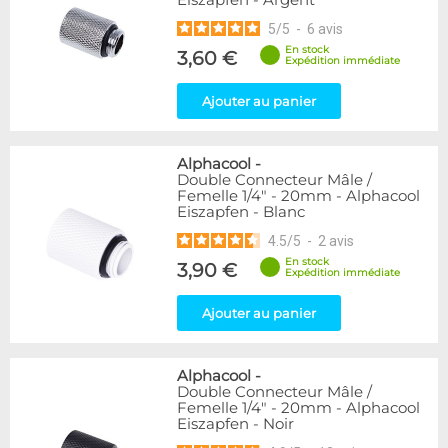
Eiszapfen - Argent
5
/
5
-
6
avis
En stock
3,60 €
Expédition immédiate
Ajouter au panier
Alphacool
-
Double Connecteur Mâle /
Femelle 1/4" - 20mm - Alphacool
Eiszapfen - Blanc
4.5
/
5
-
2
avis
En stock
3,90 €
Expédition immédiate
Ajouter au panier
Alphacool
-
Double Connecteur Mâle /
Femelle 1/4" - 20mm - Alphacool
Eiszapfen - Noir