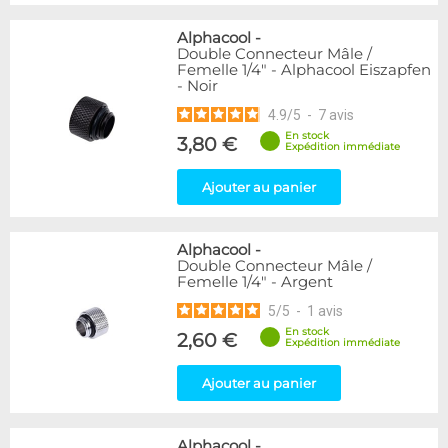
Alphacool
-
Double Connecteur Mâle /
Femelle 1/4" - Alphacool Eiszapfen
- Noir
4.9
/
5
-
7
avis
En stock
3,80 €
Expédition immédiate
Ajouter au panier
Alphacool
-
Double Connecteur Mâle /
Femelle 1/4" - Argent
5
/
5
-
1
avis
En stock
2,60 €
Expédition immédiate
Ajouter au panier
Alphacool
-