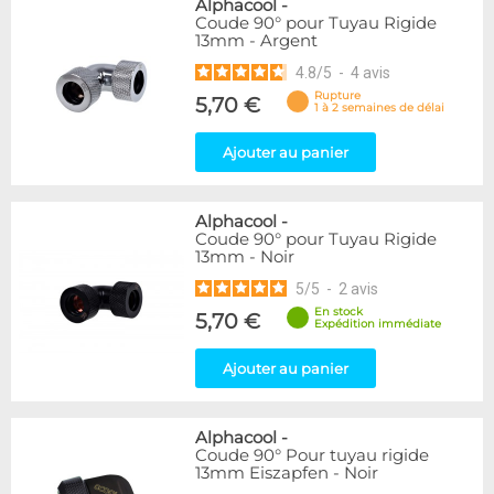
Alphacool
-
Coude 90° pour Tuyau Rigide
13mm - Argent
4.8
/
5
-
4
avis
Rupture
5,70 €
1 à 2 semaines de délai
Ajouter au panier
Alphacool
-
Coude 90° pour Tuyau Rigide
13mm - Noir
5
/
5
-
2
avis
En stock
5,70 €
Expédition immédiate
Ajouter au panier
Alphacool
-
Coude 90° Pour tuyau rigide
13mm Eiszapfen - Noir