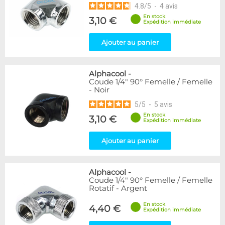
4.8
/
5
-
4
avis
En stock
3,10 €
Expédition immédiate
Ajouter au panier
Alphacool
-
Coude 1/4" 90° Femelle / Femelle
- Noir
5
/
5
-
5
avis
En stock
3,10 €
Expédition immédiate
Ajouter au panier
Alphacool
-
Coude 1/4" 90° Femelle / Femelle
Rotatif - Argent
En stock
4,40 €
Expédition immédiate