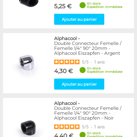
En stock
5,25 €
Expédition immédiate
Ajouter au panier
Alphacool
-
Double Connecteur Femelle /
Femelle 1/4" 90° 20mm -
Alphacool Eiszapfen - Argent
5
/
5
-
1
avis
En stock
4,30 €
Expédition immédiate
Ajouter au panier
Alphacool
-
Double Connecteur Femelle /
Femelle 1/4" 90° 20mm -
Alphacool Eiszapfen - Noir
5
/
5
-
1
avis
En stock
4,40 €
Expédition immédiate