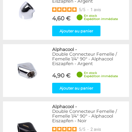
Eiszapfen - Argent
5
/
5
-
1
avis
En stock
4,60 €
Expédition immédiate
Ajouter au panier
Alphacool
-
Double Connecteur Femelle /
Femelle 1/4" 90° - Alphacool
Eiszapfen - Argent
En stock
4,90 €
Expédition immédiate
Ajouter au panier
Alphacool
-
Double Connecteur Femelle /
Femelle 1/4" 90° - Alphacool
Eiszapfen - Noir
5
/
5
-
2
avis