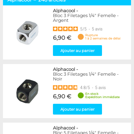
Embouts tuyaux souples
114
Embouts tubes rigides
110
Alphacool
-
Bloc 3 Filetages 1/4" Femelle -
Embouts Cannelés
18
Argent
Adaptateurs
338
5
/
5
-
5
avis
Marque
Rupture
6,90 €
1 à 2 semaines de délai
Alphacool
248
DocMicro
52
Ajouter au panier
BARROW
55
Bykski
3
Alphacool
-
Cooling.fr
10
Bloc 3 Filetages 1/4" Femelle -
EK Water Blocks
142
Noir
KooLance
18
4.8
/
5
-
5
avis
Monsoon
9
En stock
6,90 €
Nanoxia
2
Expédition immédiate
PrimoChill
1
Thermal Grizzly
Ajouter au panier
9
XSPC
31
Alphacool
-
Couleur
Bloc 5 Filetages 1/4" Femelle -