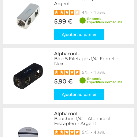
Argent
216
Argent
Plexi
2
4
/
5
-
1
avis
En stock
5,99 €
Couleur
Expédition immédiate
Blanc
36
Ajouter au panier
Bleu
2
Noir/Nickel
28
Or
1
Alphacool
-
Rouge
2
Bloc 5 Filetages 1/4" Femelle -
Noir
Vert
5
Violet
4
5
/
5
-
1
avis
En stock
5,90 €
Expédition immédiate
Couleur
Noir
236
Ajouter au panier
Forme
Coudé 30°
2
Alphacool
-
Bouchon 1/4" - Alphacool
Coudé 45°
39
Eiszapfen - Argent
Droit
280
5
/
5
-
4
avis