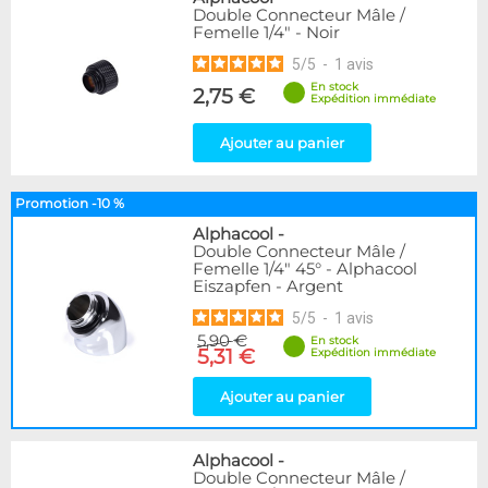
Double Connecteur Mâle /
Femelle 1/4" - Noir
5
/
5
-
1
avis
En stock
2,75 €
Expédition immédiate
Ajouter au panier
Promotion -10 %
Alphacool
-
Double Connecteur Mâle /
Femelle 1/4" 45° - Alphacool
Eiszapfen - Argent
5
/
5
-
1
avis
5,90 €
En stock
5,31 €
Expédition immédiate
Ajouter au panier
Alphacool
-
Double Connecteur Mâle /