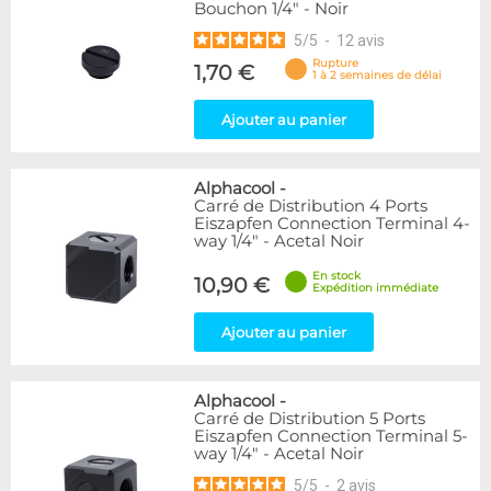
Bouchon 1/4" - Noir
5
/
5
-
12
avis
Rupture
1,70 €
1 à 2 semaines de délai
Ajouter au panier
Alphacool
-
Carré de Distribution 4 Ports
Eiszapfen Connection Terminal 4-
way 1/4" - Acetal Noir
En stock
10,90 €
Expédition immédiate
Ajouter au panier
Alphacool
-
Carré de Distribution 5 Ports
Eiszapfen Connection Terminal 5-
way 1/4" - Acetal Noir
5
/
5
-
2
avis