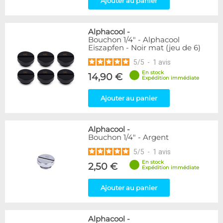
Ajouter au panier
Passe cloison
8
Raccord autobloquant
1
Raccord en T
5
Alphacool
-
Bouchon 1/4" - Alphacool
Eiszapfen - Noir mat (jeu de 6)
Disponibilité / Promotions
5
/
5
-
1
avis
Articles en stock
Articles en promotions
En stock
14,90 €
Expédition immédiate
Appliquer
Ajouter au panier
Alphacool
-
Bouchon 1/4" - Argent
5
/
5
-
1
avis
En stock
2,50 €
Expédition immédiate
Ajouter au panier
Alphacool
-