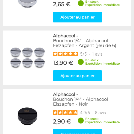
En stock
Forme
2,65 €
Expédition immédiate
Coudé 60°
1
Raccord en Y
5
Ajouter au panier
Genre
Alphacool
-
Femelle
24
Bouchon 1/4" - Alphacool
Femelle / Femelle
53
Eiszapfen - Argent (jeu de 6)
Mâle
61
5
/
5
-
1
avis
Mâle / Femelle
120
En stock
13,90 €
Mâle / Mâle
44
Expédition immédiate
Ajouter au panier
Filetage
1/4"
153
1/8"
1
Alphacool
-
Bouchon 1/4" - Alphacool
Eiszapfen - Noir
Forme
Adaptateur
4
4.9
/
5
-
8
avis
Bouchon
12
En stock
2,90 €
Expédition immédiate
Carré
4
Coudé 90°
94