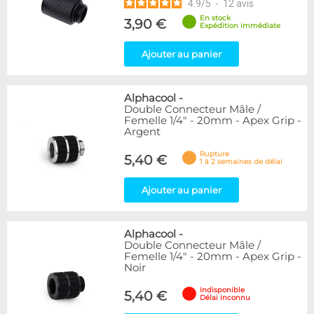
4.9
/
5
-
12
avis
En stock
3,90 €
Expédition immédiate
Ajouter au panier
Alphacool
-
Double Connecteur Mâle /
Femelle 1/4" - 20mm - Apex Grip -
Argent
Rupture
5,40 €
1 à 2 semaines de délai
Ajouter au panier
Alphacool
-
Double Connecteur Mâle /
Femelle 1/4" - 20mm - Apex Grip -
Noir
Indisponible
5,40 €
Délai inconnu