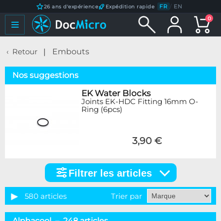
FR
/
EN
26 ans d'expérience
Expédition rapide
0
Retour
Embouts
Nos suggestions
EK Water Blocks
Joints EK-HDC Fitting 16mm O-
Ring (6pcs)
3,90 €
Filtrer les articles
Filtrer
les
articles
580 articles
Trier par
Catégorie
Alphacool – 248 articles