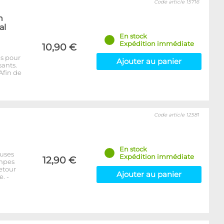
Code article 15716
n
al
En stock
Expédition immédiate
10,90 €
es pour
Ajouter au panier
sants.
Afin de
Code article 12581
En stock
euses
Expédition immédiate
12,90 €
ompes
etour
Ajouter au panier
. -