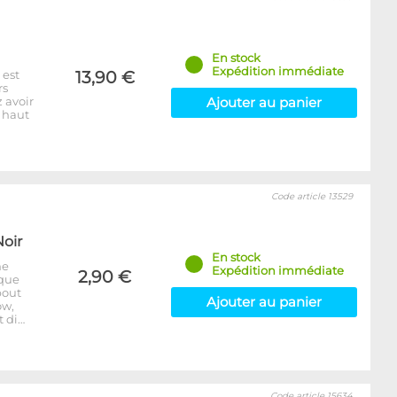
En stock
Expédition immédiate
 est
13,90 €
rs
 avoir
Ajouter au panier
: haut
Code article 13529
Noir
En stock
ne
Expédition immédiate
2,90 €
aque
bout
Ajouter au panier
ow,
t di…
Code article 15634