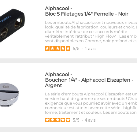
Alphacool
-
Bloc 5 Filetages 1/4" Femelle - Noir
Les embouts Alphacools sont nouveaux nivea
look, qualité de fabrication, couleurs et choix. 
diamètre intérieur de ces raccords mérite
véritablement l'attribut "High Flow" ! Les emb
sont disponibles en Chrome, noir profond et cu
5
/
5
-
1
avis
Alphacool
-
Bouchon 1/4" - Alphacool Eiszapfen -
Argent
La série d'embouts Alphacool Eiszapfen est u
version haut de gamme de ses embouts ! Ch
exigence que vous pourriez avoir avec un em
connecteur est atteint avec cette série : highfl
forme, traitement et couleur. Les embouts son
5
/
5
-
4
avis