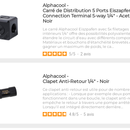
Alphacool
-
Carré de Distribution 5 Ports Eiszapfe
Connection Terminal 5-way 1/4" - Acet
Noir
Le carré Alphacool Eiszpafen avec 5x filetages
intérieurs 1/4" offre des possibilités polyvalent
étendre le circuit d'eau avec différents compo
Matériaux et bouchons d'étanchéité brevetés 
gagner un maximum de poids, le ca…
5
/
5
-
2
avis
Alphacool
-
Clapet Anti-Retour 1/4" - Noir
Ce clapet anti-retour est utile pour de nombr
applications : - Lorsque par exemple deux p
fonctionnent dans une boucle, le clapet anti-r
empêche le retour à travers une pompe arrêtée
Lorsqu'il est intégré directement derrière…
4.8
/
5
-
5
avis