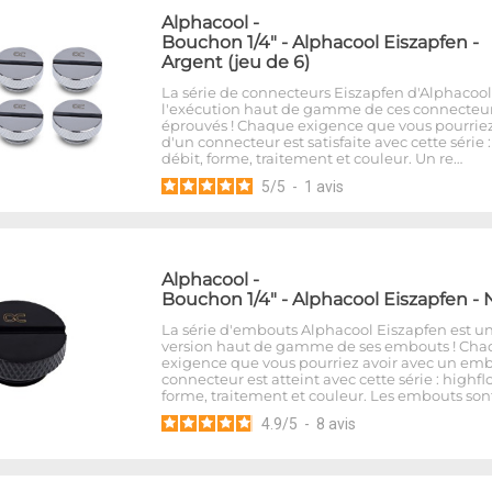
Alphacool
-
Bouchon 1/4" - Alphacool Eiszapfen -
Argent (jeu de 6)
La série de connecteurs Eiszapfen d'Alphacool
l'exécution haut de gamme de ces connecteu
éprouvés ! Chaque exigence que vous pourriez
d'un connecteur est satisfaite avec cette série 
débit, forme, traitement et couleur. Un re…
5
/
5
-
1
avis
Alphacool
-
Bouchon 1/4" - Alphacool Eiszapfen - 
La série d'embouts Alphacool Eiszapfen est u
version haut de gamme de ses embouts ! Ch
exigence que vous pourriez avoir avec un em
connecteur est atteint avec cette série : highfl
forme, traitement et couleur. Les embouts son
4.9
/
5
-
8
avis