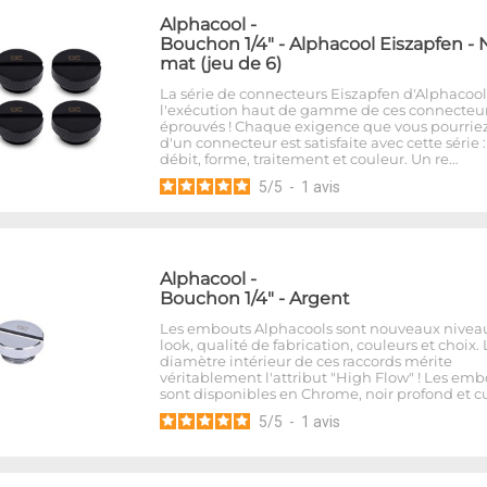
Alphacool
-
Bouchon 1/4" - Alphacool Eiszapfen - 
mat (jeu de 6)
La série de connecteurs Eiszapfen d'Alphacool
l'exécution haut de gamme de ces connecteu
éprouvés ! Chaque exigence que vous pourriez
d'un connecteur est satisfaite avec cette série 
débit, forme, traitement et couleur. Un re…
5
/
5
-
1
avis
Alphacool
-
Bouchon 1/4" - Argent
Les embouts Alphacools sont nouveaux nivea
look, qualité de fabrication, couleurs et choix. 
diamètre intérieur de ces raccords mérite
véritablement l'attribut "High Flow" ! Les emb
sont disponibles en Chrome, noir profond et cu
5
/
5
-
1
avis