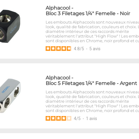
Alphacool
-
Bloc 3 Filetages 1/4" Femelle - Noir
Les embouts Alphacools sont nouveaux nivea
look, qualité de fabrication, couleurs et choix. 
diamètre intérieur de ces raccords mérite
véritablement l'attribut "High Flow" ! Les emb
sont disponibles en Chrome, noir profond et cu
4.8
/
5
-
5
avis
Alphacool
-
Bloc 5 Filetages 1/4" Femelle - Argent
Les embouts Alphacools sont nouveaux nivea
look, qualité de fabrication, couleurs et choix. 
diamètre intérieur de ces raccords mérite
véritablement l'attribut "High Flow" ! Les emb
sont disponibles en Chrome, noir profond et cu
4
/
5
-
1
avis