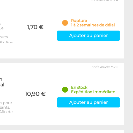
Code article 12884
Rupture
u
1 à 2 semaines de délai
1,70 €
Le
Ajouter au panier
outs
ivre. …
Code article 15715
en
al
En stock
Expédition immédiate
10,90 €
Ajouter au panier
es pour
sants.
Afin de