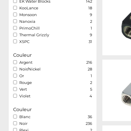
EK Water Blocks
142
KooLance
18
Monsoon
9
Nanoxia
2
PrimoChill
1
Thermal Grizzly
9
XSPC
31
Couleur
Argent
216
Noir/Nickel
28
Or
1
Rouge
2
Vert
5
Violet
4
Couleur
Blanc
36
Noir
236
Plexi
2