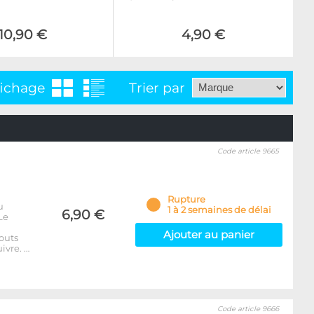
10,90 €
4,90 €
fichage
Trier par
Code article 9665
Rupture
u
1 à 2 semaines de délai
6,90 €
Le
Ajouter au panier
outs
ivre. …
Code article 9666