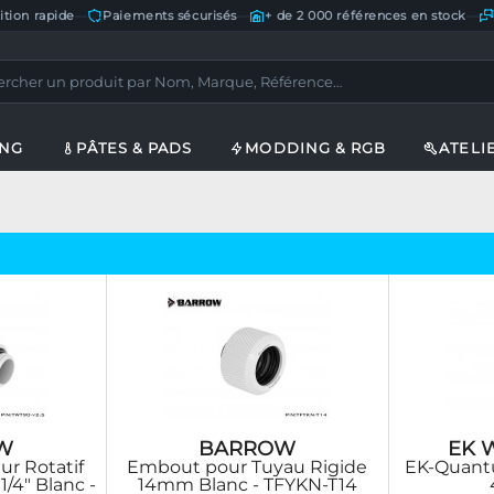
ition rapide
—
Paiements sécurisés
—
+ de 2 000 références en stock
—
ING
PÂTES & PADS
MODDING & RGB
ATELI
W
BARROW
EK W
r Rotatif
Embout pour Tuyau Rigide
EK-Quant
1/4" Blanc -
14mm Blanc - TFYKN-T14