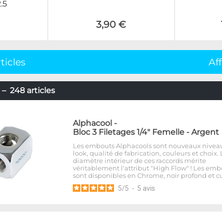
.5
3,90 €
ticles
Af
– 248 articles
Alphacool
-
Bloc 3 Filetages 1/4" Femelle - Argent
Les embouts Alphacools sont nouveaux nivea
look, qualité de fabrication, couleurs et choix. 
diamètre intérieur de ces raccords mérite
véritablement l'attribut "High Flow" ! Les emb
sont disponibles en Chrome, noir profond et cu
5
/
5
-
5
avis