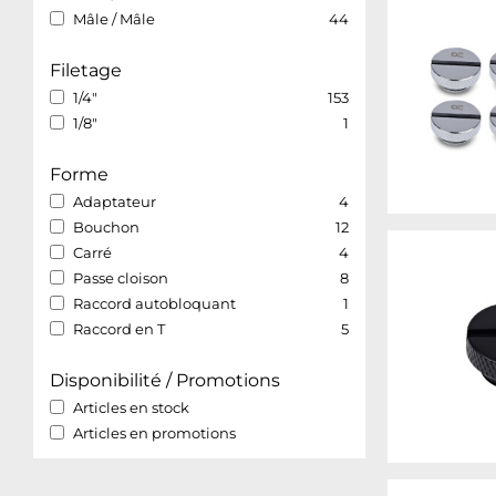
Mâle / Mâle
44
Filetage
1/4"
153
1/8"
1
Forme
Adaptateur
4
Bouchon
12
Carré
4
Passe cloison
8
Raccord autobloquant
1
Raccord en T
5
Disponibilité / Promotions
Articles en stock
Articles en promotions