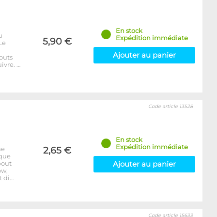
En stock
u
Expédition immédiate
5,90 €
Le
Ajouter au panier
outs
ivre. …
Code article 13528
En stock
Expédition immédiate
ne
2,65 €
aque
bout
Ajouter au panier
ow,
t di…
Code article 15633