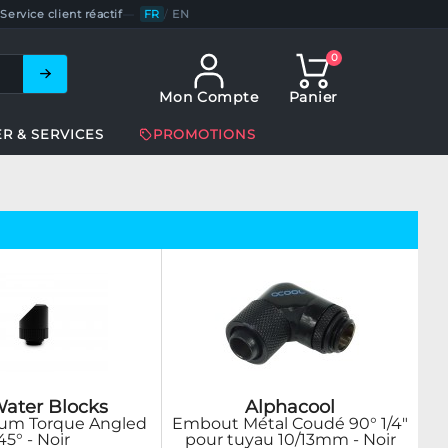
Service client réactif
—
FR
/
EN
0
Mon Compte
Panier
ER & SERVICES
PROMOTIONS
ater Blocks
Alphacool
um Torque Angled
Embout Métal Coudé 90° 1/4"
45° - Noir
pour tuyau 10/13mm - Noir