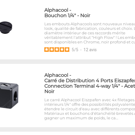
Alphacool
-
Bouchon 1/4" - Noir
Les embouts Alphacools sont nouveaux nivea
look, qualité de fabrication, couleurs et choix. 
diamètre intérieur de ces raccords mérite
véritablement l'attribut "High Flow" ! Les emb
sont disponibles en Chrome, noir profond et cu
5
/
5
-
12
avis
Alphacool
-
Carré de Distribution 4 Ports Eiszapf
Connection Terminal 4-way 1/4" - Acet
Noir
Le carré Alphacool Eiszpafen avec 4x filetages
intérieurs 1/4" offre des possibilités polyvalent
étendre le circuit d'eau avec différents compo
Matériaux et bouchons d'étanchéité brevetés 
gagner un maximum de poids, le ca…