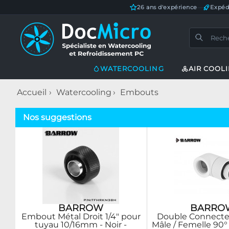
26 ans d'expérience
—
Expéd
WATERCOOLING
AIR COOL
Accueil
Watercooling
Embouts
Nos suggestions
BARROW
BARRO
Embout Métal Droit 1/4" pour
Double Connecteu
tuyau 10/16mm - Noir -
Mâle / Femelle 90° 