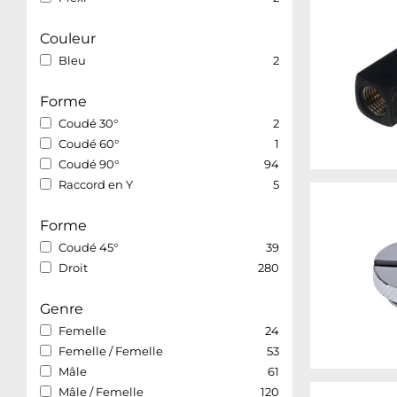
Couleur
Bleu
2
Forme
Coudé 30°
2
Coudé 60°
1
Coudé 90°
94
Raccord en Y
5
Forme
Coudé 45°
39
Droit
280
Genre
Femelle
24
Femelle / Femelle
53
Mâle
61
Mâle / Femelle
120