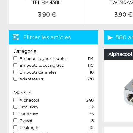
TFHRKN38H
TWT90-v2
3,90 €
3,90 €
Filtrer les articles
580 ar
Catégorie
Alphacool 
Embouts tuyaux souples
114
Embouts tubes rigides
110
Embouts Cannelés
18
Adaptateurs
338
Marque
Alphacool
248
DocMicro
52
BARROW
55
Bykski
3
Cooling.fr
10