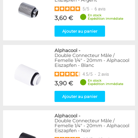
Eiszapfen - Argent
5
/
5
-
6
avis
En stock
3,60 €
Expédition immédiate
Ajouter au panier
Alphacool
-
Double Connecteur Mâle /
Femelle 1/4" - 20mm - Alphacool
Eiszapfen - Blanc
4.5
/
5
-
2
avis
En stock
3,90 €
Expédition immédiate
Ajouter au panier
Alphacool
-
Double Connecteur Mâle /
Femelle 1/4" - 20mm - Alphacool
Eiszapfen - Noir