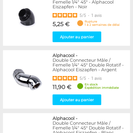
Femelle 1/4" 45° - Alphacool
Eiszapfen - Noir
5
/
5
-
1
avis
Rupture
5,25 €
1 à 2 semaines de délai
Ajouter au panier
Alphacool
-
Double Connecteur Mâle /
Femelle 1/4" 45° Double Rotatif -
Alphacool Eiszapfen - Argent
5
/
5
-
1
avis
En stock
11,90 €
Expédition immédiate
Ajouter au panier
Alphacool
-
Double Connecteur Mâle /
Femelle 1/4" 45° Double Rotatif -
Alphacool Eiszapfen - Blanc