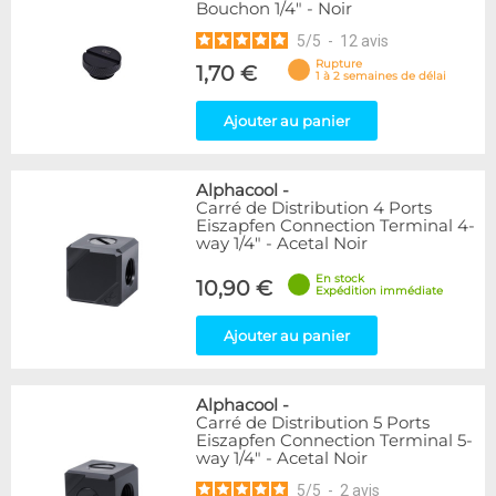
Bouchon 1/4" - Noir
5
/
5
-
12
avis
Rupture
1,70 €
1 à 2 semaines de délai
Ajouter au panier
Alphacool
-
Carré de Distribution 4 Ports
Eiszapfen Connection Terminal 4-
way 1/4" - Acetal Noir
En stock
10,90 €
Expédition immédiate
Ajouter au panier
Alphacool
-
Carré de Distribution 5 Ports
Eiszapfen Connection Terminal 5-
way 1/4" - Acetal Noir
5
/
5
-
2
avis