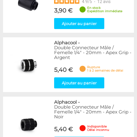
4.9
/
5
-
12
avis
En stock
3,90 €
Expédition immédiate
Ajouter au panier
Alphacool
-
Double Connecteur Mâle /
Femelle 1/4" - 20mm - Apex Grip -
Argent
Rupture
5,40 €
1 à 2 semaines de délai
Ajouter au panier
Alphacool
-
Double Connecteur Mâle /
Femelle 1/4" - 20mm - Apex Grip -
Noir
Indisponible
5,40 €
Délai inconnu