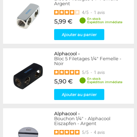
Argent
216
Argent
Bleu
2
4
/
5
-
1
avis
Or
1
En stock
5,99 €
Vert
5
Expédition immédiate
Ajouter au panier
Couleur
Blanc
36
Rouge
2
Alphacool
-
Violet
4
Bloc 5 Filetages 1/4" Femelle -
Noir
Couleur
5
/
5
-
1
avis
Noir
236
En stock
5,90 €
Expédition immédiate
Noir/Nickel
28
Plexi
2
Ajouter au panier
Forme
Coudé 30°
2
Alphacool
-
Bouchon 1/4" - Alphacool
Coudé 45°
39
Eiszapfen - Argent
Raccord en Y
5
5
/
5
-
4
avis