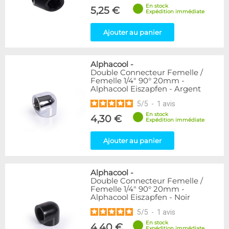
En stock
5,25 €
Expédition immédiate
Ajouter au panier
Alphacool
-
Double Connecteur Femelle /
Femelle 1/4" 90° 20mm -
Alphacool Eiszapfen - Argent
5
/
5
-
1
avis
En stock
4,30 €
Expédition immédiate
Ajouter au panier
Alphacool
-
Double Connecteur Femelle /
Femelle 1/4" 90° 20mm -
Alphacool Eiszapfen - Noir
5
/
5
-
1
avis
En stock
4,40 €
Expédition immédiate