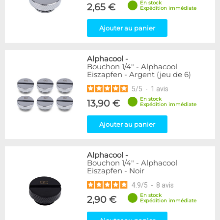
En stock
Forme
2,65 €
Expédition immédiate
Coudé 60°
1
Ajouter au panier
Genre
Femelle
24
Alphacool
-
Femelle / Femelle
53
Bouchon 1/4" - Alphacool
Mâle / Femelle
120
Eiszapfen - Argent (jeu de 6)
Mâle / Mâle
44
5
/
5
-
1
avis
En stock
13,90 €
Filetage
Expédition immédiate
1/4"
153
Ajouter au panier
1/8"
1
Forme
Alphacool
-
Adaptateur
4
Bouchon 1/4" - Alphacool
Eiszapfen - Noir
Bouchon
12
Carré
4
4.9
/
5
-
8
avis
Coudé 90°
94
En stock
2,90 €
Expédition immédiate
Droit
280
Passe cloison
8