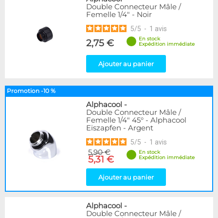
Double Connecteur Mâle /
Femelle 1/4" - Noir
5
/
5
-
1
avis
En stock
2,75 €
Expédition immédiate
Ajouter au panier
Promotion -10 %
Alphacool
-
Double Connecteur Mâle /
Femelle 1/4" 45° - Alphacool
Eiszapfen - Argent
5
/
5
-
1
avis
5,90 €
En stock
5,31 €
Expédition immédiate
Ajouter au panier
Alphacool
-
Double Connecteur Mâle /