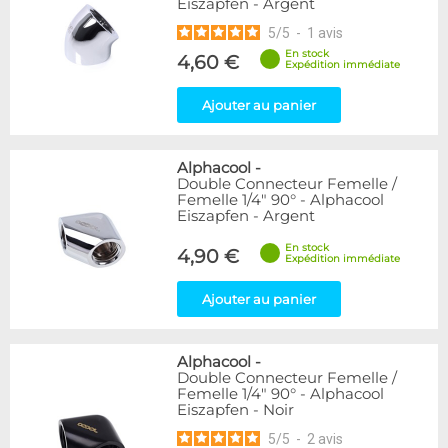
Eiszapfen - Argent
5
/
5
-
1
avis
En stock
4,60 €
Expédition immédiate
Ajouter au panier
Alphacool
-
Double Connecteur Femelle /
Femelle 1/4" 90° - Alphacool
Eiszapfen - Argent
En stock
4,90 €
Expédition immédiate
Ajouter au panier
Alphacool
-
Double Connecteur Femelle /
Femelle 1/4" 90° - Alphacool
Eiszapfen - Noir
5
/
5
-
2
avis