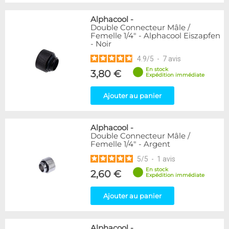
Alphacool
-
Double Connecteur Mâle /
Femelle 1/4" - Alphacool Eiszapfen
- Noir
4.9
/
5
-
7
avis
En stock
3,80 €
Expédition immédiate
Ajouter au panier
Alphacool
-
Double Connecteur Mâle /
Femelle 1/4" - Argent
5
/
5
-
1
avis
En stock
2,60 €
Expédition immédiate
Ajouter au panier
Alphacool
-