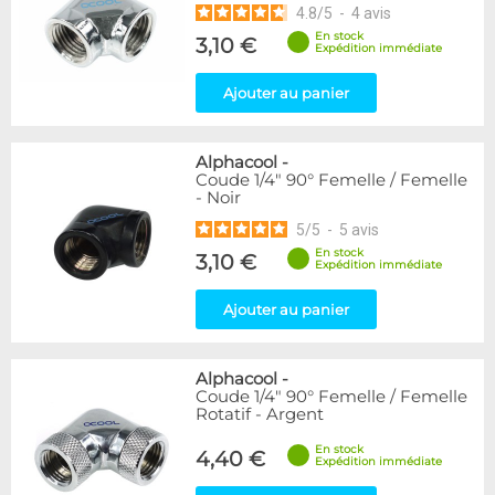
4.8
/
5
-
4
avis
En stock
3,10 €
Expédition immédiate
Ajouter au panier
Alphacool
-
Coude 1/4" 90° Femelle / Femelle
- Noir
5
/
5
-
5
avis
En stock
3,10 €
Expédition immédiate
Ajouter au panier
Alphacool
-
Coude 1/4" 90° Femelle / Femelle
Rotatif - Argent
En stock
4,40 €
Expédition immédiate