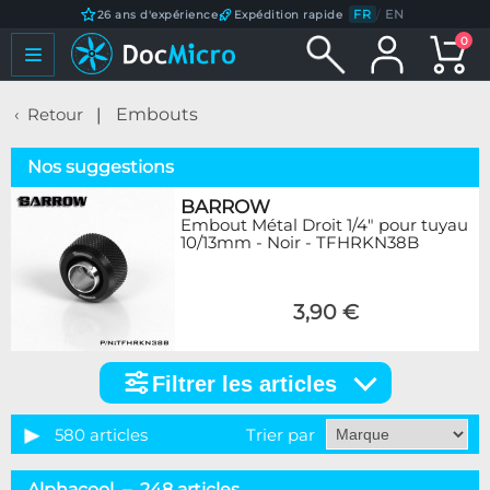
FR
/
EN
26 ans d'expérience
Expédition rapide
0
Retour
Embouts
Nos suggestions
BARROW
Embout Métal Droit 1/4" pour tuyau
10/13mm - Noir - TFHRKN38B
3,90 €
Filtrer les articles
Filtrer
les
articles
580 articles
Trier par
Catégorie
Alphacool – 248 articles