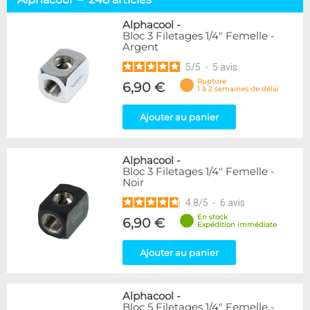
Embouts tuyaux souples
114
Embouts tubes rigides
110
Alphacool
-
Bloc 3 Filetages 1/4" Femelle -
Embouts Cannelés
18
Argent
Adaptateurs
338
5
/
5
-
5
avis
Marque
Rupture
6,90 €
1 à 2 semaines de délai
Alphacool
248
DocMicro
52
Ajouter au panier
BARROW
55
Bykski
3
Alphacool
-
Cooling.fr
10
Bloc 3 Filetages 1/4" Femelle -
EK Water Blocks
142
Noir
KooLance
18
4.8
/
5
-
6
avis
Monsoon
9
En stock
6,90 €
Nanoxia
2
Expédition immédiate
PrimoChill
1
Thermal Grizzly
Ajouter au panier
9
XSPC
31
Alphacool
-
Couleur
Bloc 5 Filetages 1/4" Femelle -