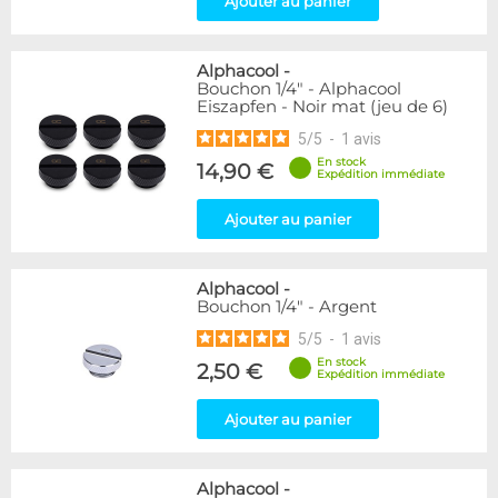
Ajouter au panier
Raccord autobloquant
1
Raccord en T
5
Alphacool
-
Genre
Bouchon 1/4" - Alphacool
Eiszapfen - Noir mat (jeu de 6)
Mâle
61
5
/
5
-
1
avis
Disponibilité / Promotions
En stock
14,90 €
Expédition immédiate
Articles en stock
Articles en promotions
Ajouter au panier
Appliquer
Alphacool
-
Bouchon 1/4" - Argent
5
/
5
-
1
avis
En stock
2,50 €
Expédition immédiate
Ajouter au panier
Alphacool
-