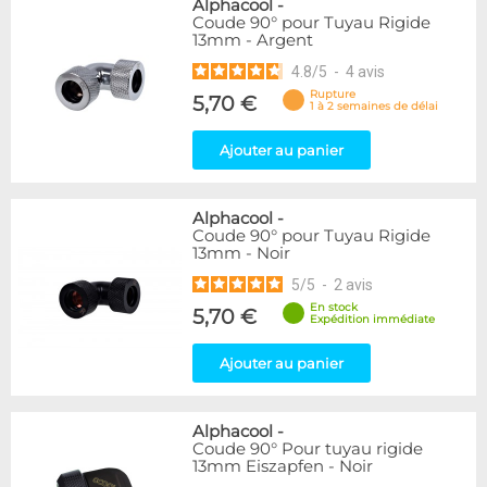
Alphacool
-
Coude 90° pour Tuyau Rigide
13mm - Argent
4.8
/
5
-
4
avis
Rupture
5,70 €
1 à 2 semaines de délai
Ajouter au panier
Alphacool
-
Coude 90° pour Tuyau Rigide
13mm - Noir
5
/
5
-
2
avis
En stock
5,70 €
Expédition immédiate
Ajouter au panier
Alphacool
-
Coude 90° Pour tuyau rigide
13mm Eiszapfen - Noir