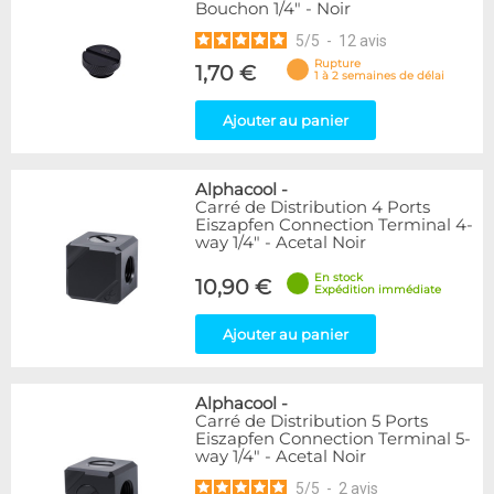
Bouchon 1/4" - Noir
5
/
5
-
12
avis
Rupture
1,70 €
1 à 2 semaines de délai
Ajouter au panier
Alphacool
-
Carré de Distribution 4 Ports
Eiszapfen Connection Terminal 4-
way 1/4" - Acetal Noir
En stock
10,90 €
Expédition immédiate
Ajouter au panier
Alphacool
-
Carré de Distribution 5 Ports
Eiszapfen Connection Terminal 5-
way 1/4" - Acetal Noir
5
/
5
-
2
avis