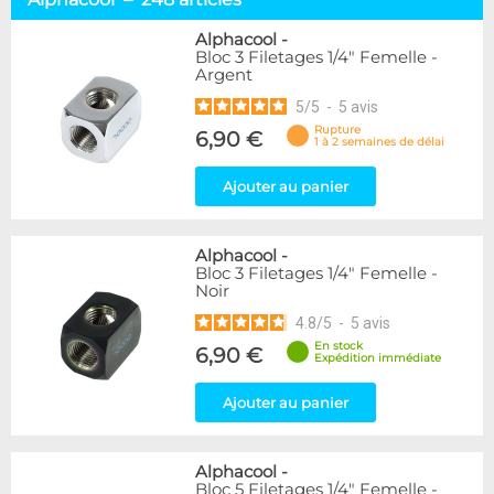
Embouts tuyaux souples
114
Embouts tubes rigides
110
Alphacool
-
Bloc 3 Filetages 1/4" Femelle -
Embouts Cannelés
18
Argent
Adaptateurs
338
5
/
5
-
5
avis
Marque
Rupture
6,90 €
1 à 2 semaines de délai
Alphacool
248
DocMicro
52
Ajouter au panier
BARROW
55
Bykski
3
Alphacool
-
Cooling.fr
10
Bloc 3 Filetages 1/4" Femelle -
EK Water Blocks
142
Noir
KooLance
18
4.8
/
5
-
5
avis
Monsoon
9
En stock
6,90 €
Nanoxia
2
Expédition immédiate
PrimoChill
1
Thermal Grizzly
Ajouter au panier
9
XSPC
31
Alphacool
-
Couleur
Bloc 5 Filetages 1/4" Femelle -