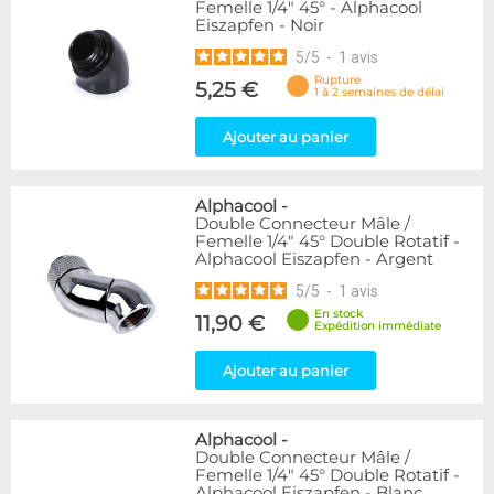
Femelle 1/4" 45° - Alphacool
Eiszapfen - Noir
5
/
5
-
1
avis
Rupture
5,25 €
1 à 2 semaines de délai
Ajouter au panier
Alphacool
-
Double Connecteur Mâle /
Femelle 1/4" 45° Double Rotatif -
Alphacool Eiszapfen - Argent
5
/
5
-
1
avis
En stock
11,90 €
Expédition immédiate
Ajouter au panier
Alphacool
-
Double Connecteur Mâle /
Femelle 1/4" 45° Double Rotatif -
Alphacool Eiszapfen - Blanc