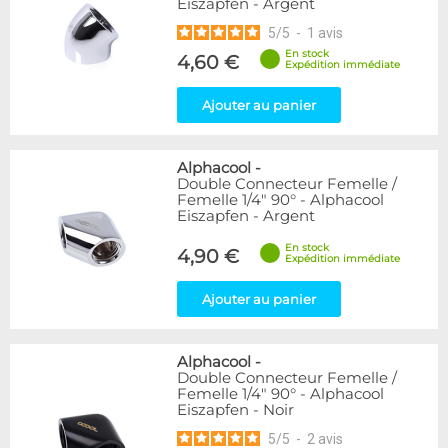
Eiszapfen - Argent
5
/
5
-
1
avis
En stock
4,60 €
Expédition immédiate
Ajouter au panier
Alphacool
-
Double Connecteur Femelle /
Femelle 1/4" 90° - Alphacool
Eiszapfen - Argent
En stock
4,90 €
Expédition immédiate
Ajouter au panier
Alphacool
-
Double Connecteur Femelle /
Femelle 1/4" 90° - Alphacool
Eiszapfen - Noir
5
/
5
-
2
avis