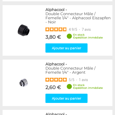
Alphacool
-
Double Connecteur Mâle /
Femelle 1/4" - Alphacool Eiszapfen
- Noir
4.9
/
5
-
7
avis
En stock
3,80 €
Expédition immédiate
Ajouter au panier
Alphacool
-
Double Connecteur Mâle /
Femelle 1/4" - Argent
5
/
5
-
1
avis
En stock
2,60 €
Expédition immédiate
Ajouter au panier
Alphacool
-