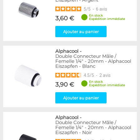
5
/
5
-
6
avis
En stock
3,60 €
Expédition immédiate
Ajouter au panier
Alphacool
-
Double Connecteur Mâle /
Femelle 1/4" - 20mm - Alphacool
Eiszapfen - Blanc
4.5
/
5
-
2
avis
En stock
3,90 €
Expédition immédiate
Ajouter au panier
Alphacool
-
Double Connecteur Mâle /
Femelle 1/4" - 20mm - Alphacool
Eiszapfen - Noir