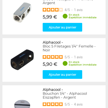
Argent
216
Argent
Plexi
2
4
/
5
-
1
avis
En stock
5,99 €
Couleur
Expédition immédiate
Blanc
36
Ajouter au panier
Bleu
2
Noir/Nickel
28
Or
1
Alphacool
-
Rouge
2
Bloc 5 Filetages 1/4" Femelle -
Noir
Vert
5
Violet
4
5
/
5
-
1
avis
En stock
5,90 €
Expédition immédiate
Couleur
Noir
236
Ajouter au panier
Forme
Coudé 30°
2
Alphacool
-
Bouchon 1/4" - Alphacool
Coudé 45°
39
Eiszapfen - Argent
Droit
280
5
/
5
-
4
avis