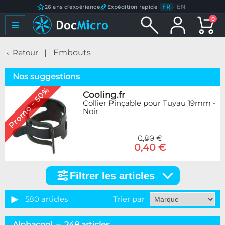
FR
/
EN
26 ans d'expérience
Expédition rapide
0
Retour
Embouts
Nos suggestions
Promo - 50%
Cooling.fr
Collier Pinçable pour Tuyau 19mm -
Noir
0,80 €
0,40 €
Filtrer les articles
Filtrer
les
articles
580 articles
Trier par
Catégorie
Alphacool – 248 articles