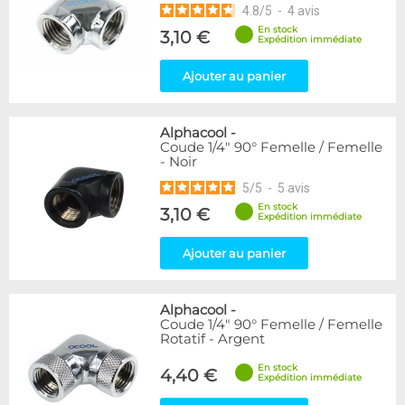
4.8
/
5
-
4
avis
En stock
3,10 €
Expédition immédiate
Ajouter au panier
Alphacool
-
Coude 1/4" 90° Femelle / Femelle
- Noir
5
/
5
-
5
avis
En stock
3,10 €
Expédition immédiate
Ajouter au panier
Alphacool
-
Coude 1/4" 90° Femelle / Femelle
Rotatif - Argent
En stock
4,40 €
Expédition immédiate