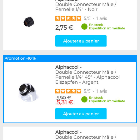
Double Connecteur Mâle /
Femelle 1/4" - Noir
5
/
5
-
1
avis
En stock
2,75 €
Expédition immédiate
Ajouter au panier
Promotion -10 %
Alphacool
-
Double Connecteur Mâle /
Femelle 1/4" 45° - Alphacool
Eiszapfen - Argent
5
/
5
-
1
avis
5,90 €
En stock
5,31 €
Expédition immédiate
Ajouter au panier
Alphacool
-
Double Connecteur Mâle /