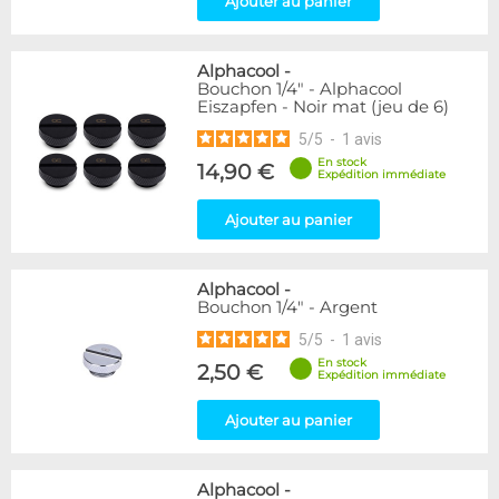
Ajouter au panier
Passe cloison
8
Raccord autobloquant
1
Raccord en T
5
Alphacool
-
Bouchon 1/4" - Alphacool
Eiszapfen - Noir mat (jeu de 6)
Disponibilité / Promotions
5
/
5
-
1
avis
Articles en stock
Articles en promotions
En stock
14,90 €
Expédition immédiate
Appliquer
Ajouter au panier
Alphacool
-
Bouchon 1/4" - Argent
5
/
5
-
1
avis
En stock
2,50 €
Expédition immédiate
Ajouter au panier
Alphacool
-