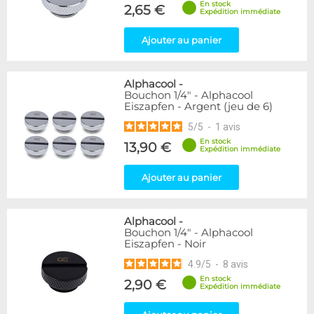
En stock
Forme
2,65 €
Expédition immédiate
Coudé 60°
1
Raccord en Y
5
Ajouter au panier
Genre
Alphacool
-
Femelle
24
Bouchon 1/4" - Alphacool
Femelle / Femelle
53
Eiszapfen - Argent (jeu de 6)
Mâle
61
5
/
5
-
1
avis
Mâle / Femelle
120
En stock
13,90 €
Mâle / Mâle
44
Expédition immédiate
Ajouter au panier
Filetage
1/4"
153
1/8"
1
Alphacool
-
Bouchon 1/4" - Alphacool
Eiszapfen - Noir
Forme
Adaptateur
4
4.9
/
5
-
8
avis
Bouchon
12
En stock
2,90 €
Expédition immédiate
Carré
4
Coudé 90°
94