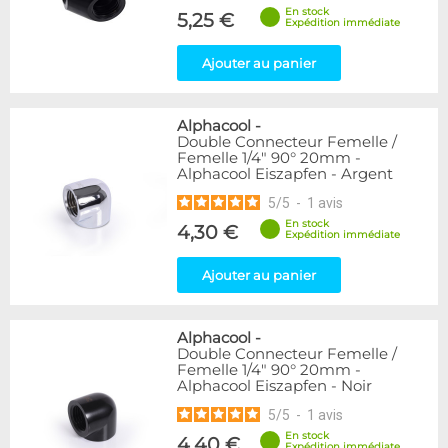
En stock
5,25 €
Expédition immédiate
Ajouter au panier
Alphacool
-
Double Connecteur Femelle /
Femelle 1/4" 90° 20mm -
Alphacool Eiszapfen - Argent
5
/
5
-
1
avis
En stock
4,30 €
Expédition immédiate
Ajouter au panier
Alphacool
-
Double Connecteur Femelle /
Femelle 1/4" 90° 20mm -
Alphacool Eiszapfen - Noir
5
/
5
-
1
avis
En stock
4,40 €
Expédition immédiate