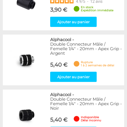
4.9
/
5
-
12
avis
En stock
3,90 €
Expédition immédiate
Ajouter au panier
Alphacool
-
Double Connecteur Mâle /
Femelle 1/4" - 20mm - Apex Grip -
Argent
Rupture
5,40 €
1 à 2 semaines de délai
Ajouter au panier
Alphacool
-
Double Connecteur Mâle /
Femelle 1/4" - 20mm - Apex Grip -
Noir
Indisponible
5,40 €
Délai inconnu