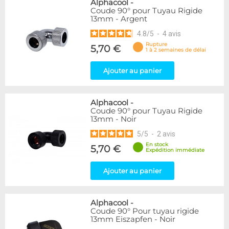
Alphacool
-
Coude 90° pour Tuyau Rigide
13mm - Argent
4.8
/
5
-
4
avis
Rupture
5,70 €
1 à 2 semaines de délai
Ajouter au panier
Alphacool
-
Coude 90° pour Tuyau Rigide
13mm - Noir
5
/
5
-
2
avis
En stock
5,70 €
Expédition immédiate
Ajouter au panier
Alphacool
-
Coude 90° Pour tuyau rigide
13mm Eiszapfen - Noir