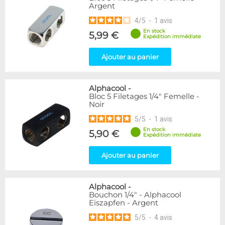
Argent
216
Argent
Bleu
2
4
/
5
-
1
avis
Or
1
En stock
5,99 €
Rouge
2
Expédition immédiate
Vert
5
Ajouter au panier
Violet
4
Couleur
Alphacool
-
Blanc
36
Bloc 5 Filetages 1/4" Femelle -
Noir
Couleur
5
/
5
-
1
avis
Noir
236
En stock
5,90 €
Expédition immédiate
Noir/Nickel
28
Plexi
2
Ajouter au panier
Forme
Coudé 45°
39
Alphacool
-
Bouchon 1/4" - Alphacool
Coudé 60°
1
Eiszapfen - Argent
Raccord en Y
5
5
/
5
-
4
avis