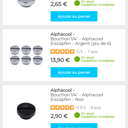
En stock
Forme
2,65 €
Expédition immédiate
Droit
280
Ajouter au panier
Genre
Femelle
24
Alphacool
-
Femelle / Femelle
53
Bouchon 1/4" - Alphacool
Mâle / Femelle
120
Eiszapfen - Argent (jeu de 6)
Mâle / Mâle
44
5
/
5
-
1
avis
En stock
13,90 €
Filetage
Expédition immédiate
1/4"
153
Ajouter au panier
1/8"
1
Forme
Alphacool
-
Adaptateur
4
Bouchon 1/4" - Alphacool
Eiszapfen - Noir
Bouchon
12
Carré
4
4.9
/
5
-
8
avis
Coudé 30°
2
En stock
2,90 €
Expédition immédiate
Coudé 90°
94
Passe cloison
8