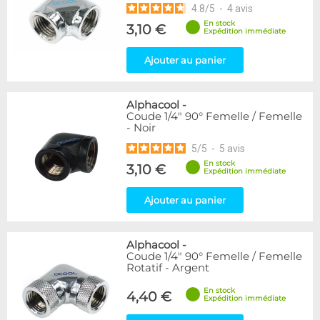
4.8
/
5
-
4
avis
En stock
3,10 €
Expédition immédiate
Ajouter au panier
Alphacool
-
Coude 1/4" 90° Femelle / Femelle
- Noir
5
/
5
-
5
avis
En stock
3,10 €
Expédition immédiate
Ajouter au panier
Alphacool
-
Coude 1/4" 90° Femelle / Femelle
Rotatif - Argent
En stock
4,40 €
Expédition immédiate