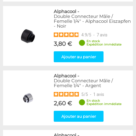
Alphacool
-
Double Connecteur Mâle /
Femelle 1/4" - Alphacool Eiszapfen
- Noir
4.9
/
5
-
7
avis
En stock
3,80 €
Expédition immédiate
Ajouter au panier
Alphacool
-
Double Connecteur Mâle /
Femelle 1/4" - Argent
5
/
5
-
1
avis
En stock
2,60 €
Expédition immédiate
Ajouter au panier
Alphacool
-