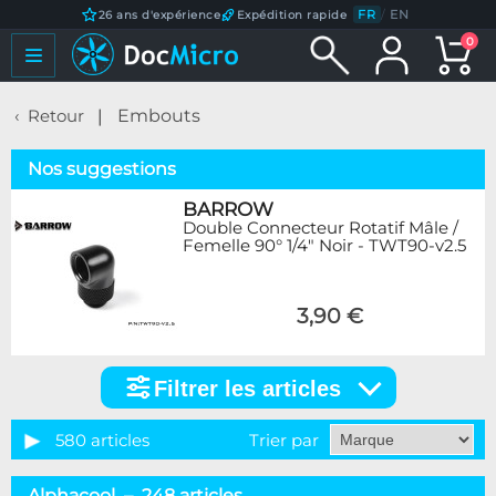
FR
/
EN
26 ans d'expérience
Expédition rapide
0
Retour
Embouts
Nos suggestions
BARROW
Double Connecteur Rotatif Mâle /
Femelle 90° 1/4" Noir - TWT90-v2.5
3,90 €
Filtrer les articles
Filtrer
les
articles
580 articles
Trier par
Catégorie
Alphacool – 248 articles