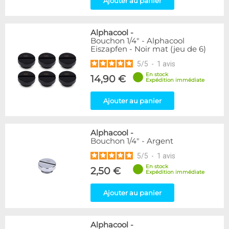
Ajouter au panier
Raccord autobloquant
1
Raccord en T
5
Alphacool
-
Genre
Bouchon 1/4" - Alphacool
Eiszapfen - Noir mat (jeu de 6)
Mâle
61
5
/
5
-
1
avis
Disponibilité / Promotions
En stock
14,90 €
Expédition immédiate
Articles en stock
Articles en promotions
Ajouter au panier
Appliquer
Alphacool
-
Bouchon 1/4" - Argent
5
/
5
-
1
avis
En stock
2,50 €
Expédition immédiate
Ajouter au panier
Alphacool
-