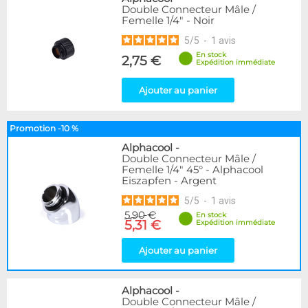
Double Connecteur Mâle /
Femelle 1/4" - Noir
5
/
5
-
1
avis
En stock
2,75 €
Expédition immédiate
Ajouter au panier
Promotion -10 %
Alphacool
-
Double Connecteur Mâle /
Femelle 1/4" 45° - Alphacool
Eiszapfen - Argent
5
/
5
-
1
avis
5,90 €
En stock
5,31 €
Expédition immédiate
Ajouter au panier
Alphacool
-
Double Connecteur Mâle /