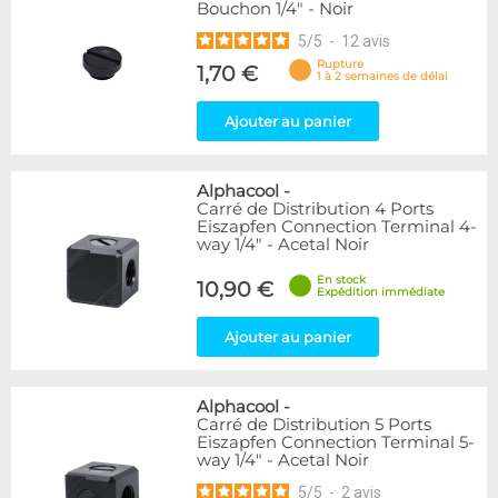
Bouchon 1/4" - Noir
5
/
5
-
12
avis
Rupture
1,70 €
1 à 2 semaines de délai
Ajouter au panier
Alphacool
-
Carré de Distribution 4 Ports
Eiszapfen Connection Terminal 4-
way 1/4" - Acetal Noir
En stock
10,90 €
Expédition immédiate
Ajouter au panier
Alphacool
-
Carré de Distribution 5 Ports
Eiszapfen Connection Terminal 5-
way 1/4" - Acetal Noir
5
/
5
-
2
avis