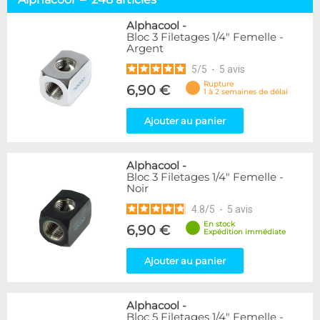
Embouts tuyaux souples
114
Embouts tubes rigides
110
Alphacool
-
Bloc 3 Filetages 1/4" Femelle -
Embouts Cannelés
18
Argent
Adaptateurs
338
5
/
5
-
5
avis
Marque
Rupture
6,90 €
1 à 2 semaines de délai
Alphacool
248
DocMicro
52
Ajouter au panier
BARROW
55
Bykski
3
Alphacool
-
Cooling.fr
10
Bloc 3 Filetages 1/4" Femelle -
EK Water Blocks
142
Noir
KooLance
18
4.8
/
5
-
5
avis
Monsoon
9
En stock
6,90 €
Nanoxia
2
Expédition immédiate
PrimoChill
1
Thermal Grizzly
Ajouter au panier
9
XSPC
31
Alphacool
-
Couleur
Bloc 5 Filetages 1/4" Femelle -