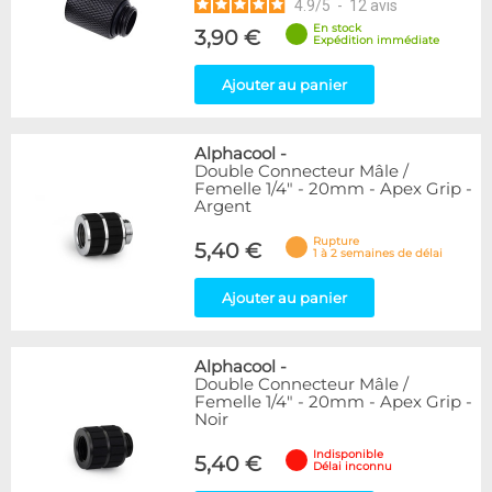
4.9
/
5
-
12
avis
En stock
3,90 €
Expédition immédiate
Ajouter au panier
Alphacool
-
Double Connecteur Mâle /
Femelle 1/4" - 20mm - Apex Grip -
Argent
Rupture
5,40 €
1 à 2 semaines de délai
Ajouter au panier
Alphacool
-
Double Connecteur Mâle /
Femelle 1/4" - 20mm - Apex Grip -
Noir
Indisponible
5,40 €
Délai inconnu