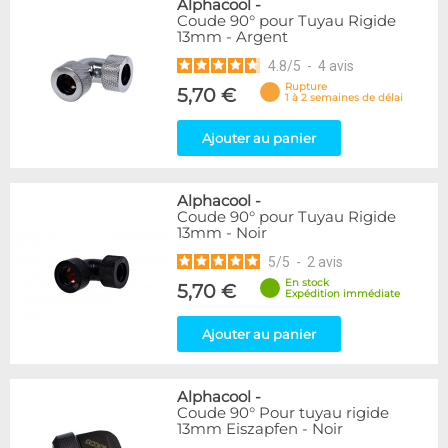
Alphacool
-
Coude 90° pour Tuyau Rigide
13mm - Argent
4.8
/
5
-
4
avis
Rupture
5,70 €
1 à 2 semaines de délai
Ajouter au panier
Alphacool
-
Coude 90° pour Tuyau Rigide
13mm - Noir
5
/
5
-
2
avis
En stock
5,70 €
Expédition immédiate
Ajouter au panier
Alphacool
-
Coude 90° Pour tuyau rigide
13mm Eiszapfen - Noir