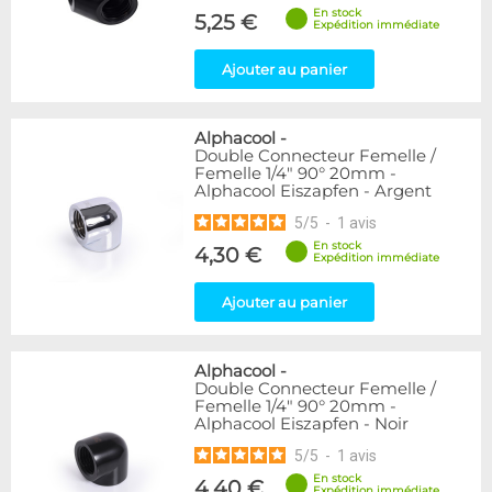
En stock
5,25 €
Expédition immédiate
Ajouter au panier
Alphacool
-
Double Connecteur Femelle /
Femelle 1/4" 90° 20mm -
Alphacool Eiszapfen - Argent
5
/
5
-
1
avis
En stock
4,30 €
Expédition immédiate
Ajouter au panier
Alphacool
-
Double Connecteur Femelle /
Femelle 1/4" 90° 20mm -
Alphacool Eiszapfen - Noir
5
/
5
-
1
avis
En stock
4,40 €
Expédition immédiate