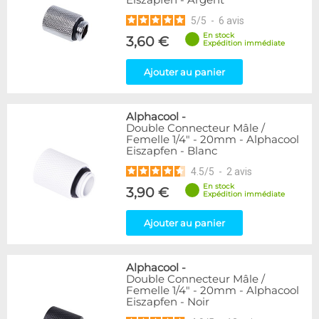
Eiszapfen - Argent
5
/
5
-
6
avis
En stock
3,60 €
Expédition immédiate
Ajouter au panier
Alphacool
-
Double Connecteur Mâle /
Femelle 1/4" - 20mm - Alphacool
Eiszapfen - Blanc
4.5
/
5
-
2
avis
En stock
3,90 €
Expédition immédiate
Ajouter au panier
Alphacool
-
Double Connecteur Mâle /
Femelle 1/4" - 20mm - Alphacool
Eiszapfen - Noir