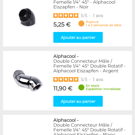
Femelle 1/4" 45° - Alphacool
Eiszapfen - Noir
5
/
5
-
1
avis
Rupture
5,25 €
1 à 2 semaines de délai
Ajouter au panier
Alphacool
-
Double Connecteur Mâle /
Femelle 1/4" 45° Double Rotatif -
Alphacool Eiszapfen - Argent
5
/
5
-
1
avis
En stock
11,90 €
Expédition immédiate
Ajouter au panier
Alphacool
-
Double Connecteur Mâle /
Femelle 1/4" 45° Double Rotatif -
Alphacool Eiszapfen - Blanc