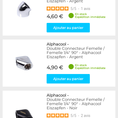
Eiszapfen - Argent
5
/
5
-
1
avis
En stock
4,60 €
Expédition immédiate
Ajouter au panier
Alphacool
-
Double Connecteur Femelle /
Femelle 1/4" 90° - Alphacool
Eiszapfen - Argent
En stock
4,90 €
Expédition immédiate
Ajouter au panier
Alphacool
-
Double Connecteur Femelle /
Femelle 1/4" 90° - Alphacool
Eiszapfen - Noir
5
/
5
-
2
avis