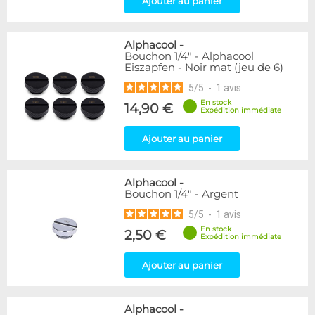
Ajouter au panier
Raccord en T
5
Disponibilité / Promotions
Alphacool
-
Articles en stock
Bouchon 1/4" - Alphacool
Eiszapfen - Noir mat (jeu de 6)
Articles en promotions
5
/
5
-
1
avis
Appliquer
En stock
14,90 €
Expédition immédiate
Ajouter au panier
Alphacool
-
Bouchon 1/4" - Argent
5
/
5
-
1
avis
En stock
2,50 €
Expédition immédiate
Ajouter au panier
Alphacool
-