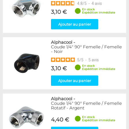
4.8
/
5
-
4
avis
En stock
3,10 €
Expédition immédiate
Ajouter au panier
Alphacool
-
Coude 1/4" 90° Femelle / Femelle
- Noir
5
/
5
-
5
avis
En stock
3,10 €
Expédition immédiate
Ajouter au panier
Alphacool
-
Coude 1/4" 90° Femelle / Femelle
Rotatif - Argent
En stock
4,40 €
Expédition immédiate