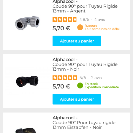
Alphacool
-
Coude 90° pour Tuyau Rigide
13mm - Argent
4.8
/
5
-
4
avis
Rupture
5,70 €
1 à 2 semaines de délai
Ajouter au panier
Alphacool
-
Coude 90° pour Tuyau Rigide
13mm - Noir
5
/
5
-
2
avis
En stock
5,70 €
Expédition immédiate
Ajouter au panier
Alphacool
-
Coude 90° Pour tuyau rigide
13mm Eiszapfen - Noir