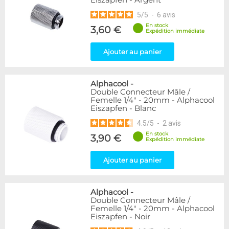
Eiszapfen - Argent
5
/
5
-
6
avis
En stock
3,60 €
Expédition immédiate
Ajouter au panier
Alphacool
-
Double Connecteur Mâle /
Femelle 1/4" - 20mm - Alphacool
Eiszapfen - Blanc
4.5
/
5
-
2
avis
En stock
3,90 €
Expédition immédiate
Ajouter au panier
Alphacool
-
Double Connecteur Mâle /
Femelle 1/4" - 20mm - Alphacool
Eiszapfen - Noir