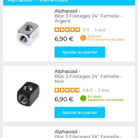
Embouts tuyaux souples
114
Embouts tubes rigides
110
Alphacool
-
Bloc 3 Filetages 1/4" Femelle -
Embouts Cannelés
18
Argent
Adaptateurs
338
5
/
5
-
5
avis
Marque
Rupture
6,90 €
1 à 2 semaines de délai
Alphacool
248
DocMicro
52
Ajouter au panier
BARROW
55
Bykski
3
Alphacool
-
Cooling.fr
10
Bloc 3 Filetages 1/4" Femelle -
EK Water Blocks
142
Noir
KooLance
18
4.8
/
5
-
5
avis
Monsoon
9
En stock
6,90 €
Nanoxia
2
Expédition immédiate
PrimoChill
1
Thermal Grizzly
Ajouter au panier
9
XSPC
31
Alphacool
-
Couleur
Bloc 5 Filetages 1/4" Femelle -