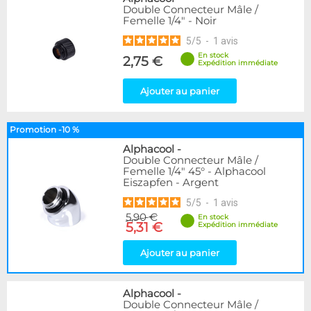
Double Connecteur Mâle /
Femelle 1/4" - Noir
5
/
5
-
1
avis
En stock
2,75 €
Expédition immédiate
Ajouter au panier
Promotion -10 %
Alphacool
-
Double Connecteur Mâle /
Femelle 1/4" 45° - Alphacool
Eiszapfen - Argent
5
/
5
-
1
avis
5,90 €
En stock
5,31 €
Expédition immédiate
Ajouter au panier
Alphacool
-
Double Connecteur Mâle /