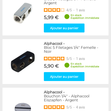
Argent
216
Argent
Bleu
2
4
/
5
-
1
avis
Noir/Nickel
28
En stock
5,99 €
Rouge
2
Expédition immédiate
Vert
5
Ajouter au panier
Couleur
Blanc
36
Alphacool
-
Noir
236
Bloc 5 Filetages 1/4" Femelle -
Noir
Plexi
2
5
/
5
-
1
avis
Couleur
En stock
5,90 €
Expédition immédiate
Or
1
Violet
4
Ajouter au panier
Forme
Coudé 30°
2
Alphacool
-
Bouchon 1/4" - Alphacool
Coudé 60°
1
Eiszapfen - Argent
Droit
280
5
/
5
-
4
avis
Raccord en Y
5