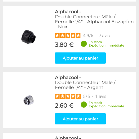
Alphacool
-
Double Connecteur Mâle /
Femelle 1/4" - Alphacool Eiszapfen
- Noir
4.9
/
5
-
7
avis
En stock
3,80 €
Expédition immédiate
Ajouter au panier
Alphacool
-
Double Connecteur Mâle /
Femelle 1/4" - Argent
5
/
5
-
1
avis
En stock
2,60 €
Expédition immédiate
Ajouter au panier
Alphacool
-