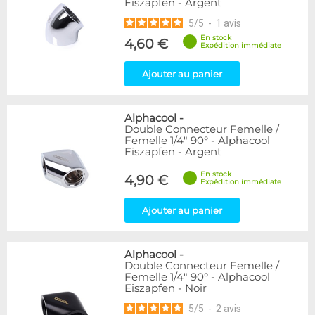
Eiszapfen - Argent
5
/
5
-
1
avis
En stock
4,60 €
Expédition immédiate
Ajouter au panier
Alphacool
-
Double Connecteur Femelle /
Femelle 1/4" 90° - Alphacool
Eiszapfen - Argent
En stock
4,90 €
Expédition immédiate
Ajouter au panier
Alphacool
-
Double Connecteur Femelle /
Femelle 1/4" 90° - Alphacool
Eiszapfen - Noir
5
/
5
-
2
avis