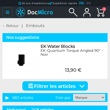
FR
/
EN
26 ans d'expérience
Expédition rapide
0
Retour
Embouts
Nos suggestions
EK Water Blocks
EK-Quantum Torque Angled 90° -
Noir
13,90 €
Filtrer les articles
Filtrer
les
articles
580 articles
Trier par
Catégorie
Alphacool – 248 articles