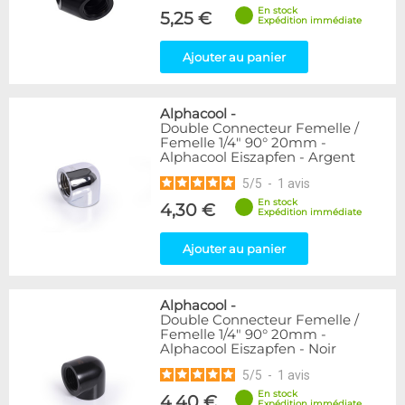
En stock
5,25 €
Expédition immédiate
Ajouter au panier
Alphacool
-
Double Connecteur Femelle /
Femelle 1/4" 90° 20mm -
Alphacool Eiszapfen - Argent
5
/
5
-
1
avis
En stock
4,30 €
Expédition immédiate
Ajouter au panier
Alphacool
-
Double Connecteur Femelle /
Femelle 1/4" 90° 20mm -
Alphacool Eiszapfen - Noir
5
/
5
-
1
avis
En stock
4,40 €
Expédition immédiate