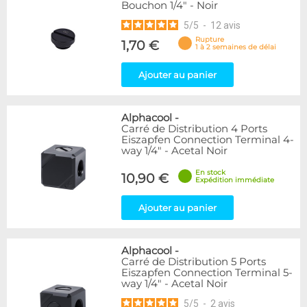
Bouchon 1/4" - Noir
5
/
5
-
12
avis
Rupture
1,70 €
1 à 2 semaines de délai
Ajouter au panier
Alphacool
-
Carré de Distribution 4 Ports
Eiszapfen Connection Terminal 4-
way 1/4" - Acetal Noir
En stock
10,90 €
Expédition immédiate
Ajouter au panier
Alphacool
-
Carré de Distribution 5 Ports
Eiszapfen Connection Terminal 5-
way 1/4" - Acetal Noir
5
/
5
-
2
avis