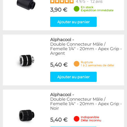
4.9
/
5
-
12
avis
En stock
3,90 €
Expédition immédiate
Ajouter au panier
Alphacool
-
Double Connecteur Mâle /
Femelle 1/4" - 20mm - Apex Grip -
Argent
Rupture
5,40 €
1 à 2 semaines de délai
Ajouter au panier
Alphacool
-
Double Connecteur Mâle /
Femelle 1/4" - 20mm - Apex Grip -
Noir
Indisponible
5,40 €
Délai inconnu