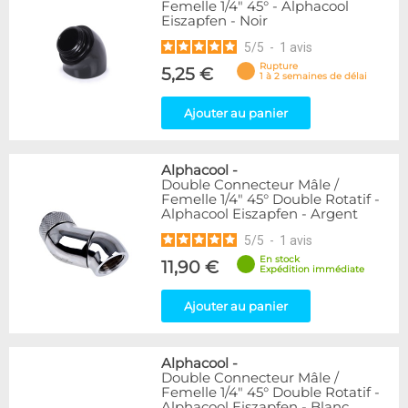
Femelle 1/4" 45° - Alphacool
Eiszapfen - Noir
5
/
5
-
1
avis
Rupture
5,25 €
1 à 2 semaines de délai
Ajouter au panier
Alphacool
-
Double Connecteur Mâle /
Femelle 1/4" 45° Double Rotatif -
Alphacool Eiszapfen - Argent
5
/
5
-
1
avis
En stock
11,90 €
Expédition immédiate
Ajouter au panier
Alphacool
-
Double Connecteur Mâle /
Femelle 1/4" 45° Double Rotatif -
Alphacool Eiszapfen - Blanc