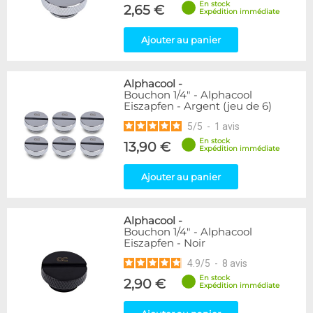
En stock
2,65 €
Expédition immédiate
Genre
Femelle
24
Ajouter au panier
Femelle / Femelle
53
Mâle
61
Alphacool
-
Mâle / Femelle
120
Bouchon 1/4" - Alphacool
Mâle / Mâle
44
Eiszapfen - Argent (jeu de 6)
5
/
5
-
1
avis
Filetage
En stock
13,90 €
1/4"
153
Expédition immédiate
1/8"
1
Ajouter au panier
Forme
Adaptateur
4
Alphacool
-
Bouchon
12
Bouchon 1/4" - Alphacool
Eiszapfen - Noir
Carré
4
Coudé 45°
39
4.9
/
5
-
8
avis
Coudé 90°
94
En stock
2,90 €
Expédition immédiate
Passe cloison
8
Raccord autobloquant
1