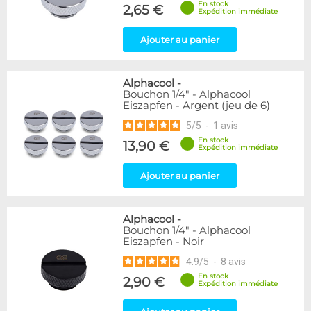
En stock
2,65 €
Expédition immédiate
Genre
Femelle
24
Ajouter au panier
Femelle / Femelle
53
Mâle
61
Alphacool
-
Mâle / Femelle
120
Bouchon 1/4" - Alphacool
Mâle / Mâle
44
Eiszapfen - Argent (jeu de 6)
5
/
5
-
1
avis
Filetage
En stock
13,90 €
1/4"
153
Expédition immédiate
1/8"
1
Ajouter au panier
Forme
Adaptateur
4
Alphacool
-
Bouchon
12
Bouchon 1/4" - Alphacool
Eiszapfen - Noir
Carré
4
Coudé 45°
39
4.9
/
5
-
8
avis
Coudé 90°
94
En stock
2,90 €
Expédition immédiate
Passe cloison
8
Raccord autobloquant
1