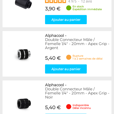
4.9
/
5
-
12
avis
En stock
3,90 €
Expédition immédiate
Ajouter au panier
Alphacool
-
Double Connecteur Mâle /
Femelle 1/4" - 20mm - Apex Grip -
Argent
Rupture
5,40 €
1 à 2 semaines de délai
Ajouter au panier
Alphacool
-
Double Connecteur Mâle /
Femelle 1/4" - 20mm - Apex Grip -
Noir
Indisponible
5,40 €
Délai inconnu