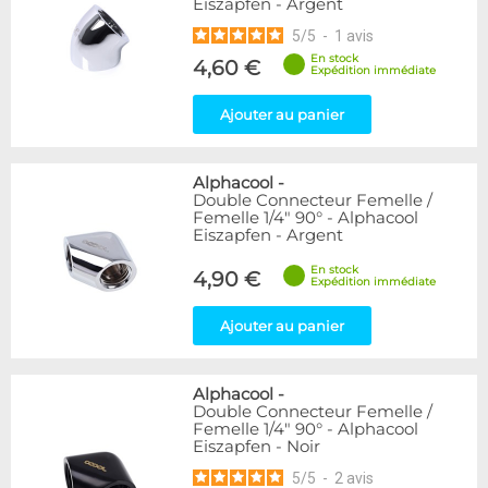
Eiszapfen - Argent
5
/
5
-
1
avis
En stock
4,60 €
Expédition immédiate
Ajouter au panier
Alphacool
-
Double Connecteur Femelle /
Femelle 1/4" 90° - Alphacool
Eiszapfen - Argent
En stock
4,90 €
Expédition immédiate
Ajouter au panier
Alphacool
-
Double Connecteur Femelle /
Femelle 1/4" 90° - Alphacool
Eiszapfen - Noir
5
/
5
-
2
avis