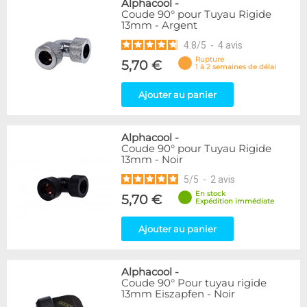
Alphacool
-
Coude 90° pour Tuyau Rigide
13mm - Argent
4.8
/
5
-
4
avis
Rupture
5,70 €
1 à 2 semaines de délai
Ajouter au panier
Alphacool
-
Coude 90° pour Tuyau Rigide
13mm - Noir
5
/
5
-
2
avis
En stock
5,70 €
Expédition immédiate
Ajouter au panier
Alphacool
-
Coude 90° Pour tuyau rigide
13mm Eiszapfen - Noir