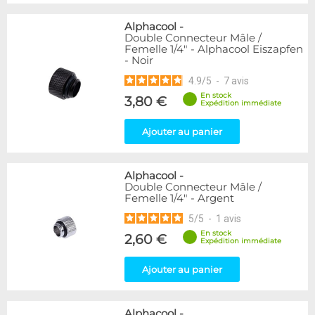
Alphacool
-
Double Connecteur Mâle /
Femelle 1/4" - Alphacool Eiszapfen
- Noir
4.9
/
5
-
7
avis
En stock
3,80 €
Expédition immédiate
Ajouter au panier
Alphacool
-
Double Connecteur Mâle /
Femelle 1/4" - Argent
5
/
5
-
1
avis
En stock
2,60 €
Expédition immédiate
Ajouter au panier
Alphacool
-