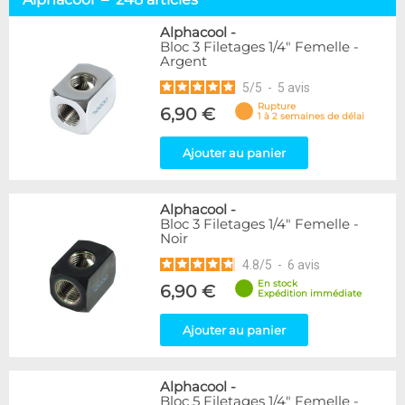
Embouts tuyaux souples
114
Embouts tubes rigides
110
Alphacool
-
Bloc 3 Filetages 1/4" Femelle -
Embouts Cannelés
18
Argent
Adaptateurs
338
5
/
5
-
5
avis
Marque
Rupture
6,90 €
1 à 2 semaines de délai
Alphacool
248
DocMicro
52
Ajouter au panier
BARROW
55
Bykski
3
Alphacool
-
Cooling.fr
10
Bloc 3 Filetages 1/4" Femelle -
EK Water Blocks
142
Noir
KooLance
18
4.8
/
5
-
6
avis
Monsoon
9
En stock
6,90 €
Nanoxia
2
Expédition immédiate
PrimoChill
1
Thermal Grizzly
Ajouter au panier
9
XSPC
31
Alphacool
-
Couleur
Bloc 5 Filetages 1/4" Femelle -