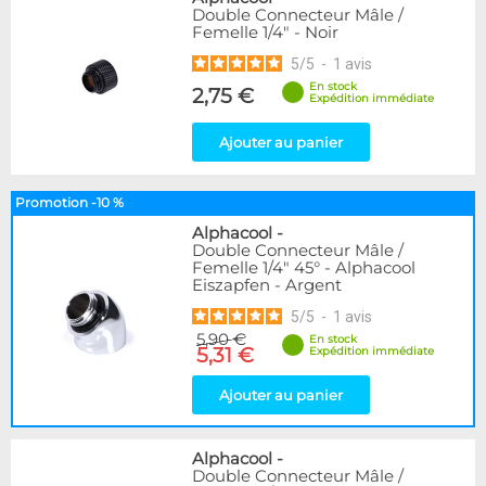
Double Connecteur Mâle /
Femelle 1/4" - Noir
5
/
5
-
1
avis
En stock
2,75 €
Expédition immédiate
Ajouter au panier
Promotion -10 %
Alphacool
-
Double Connecteur Mâle /
Femelle 1/4" 45° - Alphacool
Eiszapfen - Argent
5
/
5
-
1
avis
5,90 €
En stock
5,31 €
Expédition immédiate
Ajouter au panier
Alphacool
-
Double Connecteur Mâle /