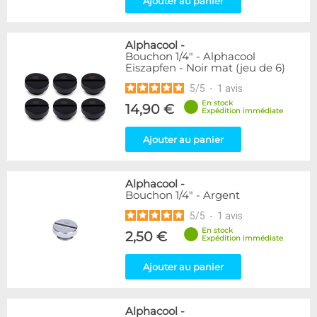
Ajouter au panier
Raccord en T
5
Disponibilité / Promotions
Alphacool
-
Articles en stock
Bouchon 1/4" - Alphacool
Eiszapfen - Noir mat (jeu de 6)
Articles en promotions
5
/
5
-
1
avis
Appliquer
En stock
14,90 €
Expédition immédiate
Ajouter au panier
Alphacool
-
Bouchon 1/4" - Argent
5
/
5
-
1
avis
En stock
2,50 €
Expédition immédiate
Ajouter au panier
Alphacool
-