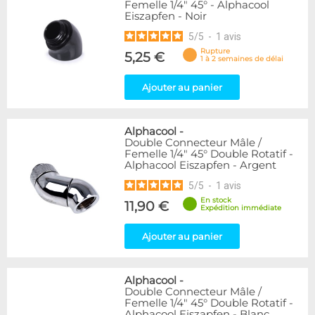
Femelle 1/4" 45° - Alphacool
Eiszapfen - Noir
5
/
5
-
1
avis
Rupture
5,25 €
1 à 2 semaines de délai
Ajouter au panier
Alphacool
-
Double Connecteur Mâle /
Femelle 1/4" 45° Double Rotatif -
Alphacool Eiszapfen - Argent
5
/
5
-
1
avis
En stock
11,90 €
Expédition immédiate
Ajouter au panier
Alphacool
-
Double Connecteur Mâle /
Femelle 1/4" 45° Double Rotatif -
Alphacool Eiszapfen - Blanc