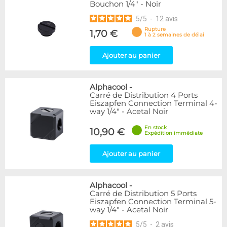
Bouchon 1/4" - Noir
5
/
5
-
12
avis
Rupture
1,70 €
1 à 2 semaines de délai
Ajouter au panier
Alphacool
-
Carré de Distribution 4 Ports
Eiszapfen Connection Terminal 4-
way 1/4" - Acetal Noir
En stock
10,90 €
Expédition immédiate
Ajouter au panier
Alphacool
-
Carré de Distribution 5 Ports
Eiszapfen Connection Terminal 5-
way 1/4" - Acetal Noir
5
/
5
-
2
avis