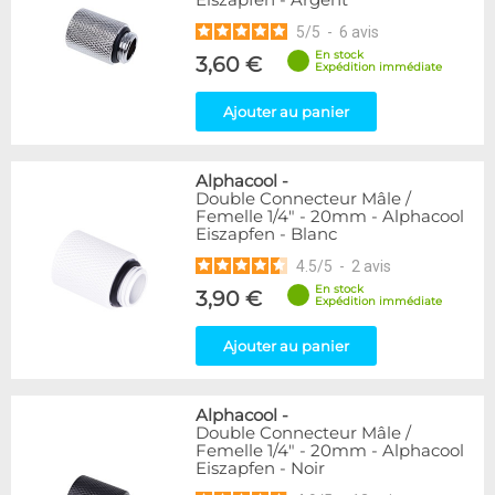
Eiszapfen - Argent
5
/
5
-
6
avis
En stock
3,60 €
Expédition immédiate
Ajouter au panier
Alphacool
-
Double Connecteur Mâle /
Femelle 1/4" - 20mm - Alphacool
Eiszapfen - Blanc
4.5
/
5
-
2
avis
En stock
3,90 €
Expédition immédiate
Ajouter au panier
Alphacool
-
Double Connecteur Mâle /
Femelle 1/4" - 20mm - Alphacool
Eiszapfen - Noir