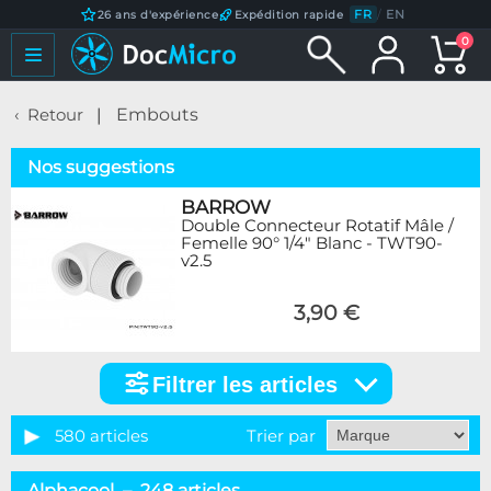
FR
/
EN
26 ans d'expérience
Expédition rapide
0
Retour
Embouts
Nos suggestions
BARROW
Double Connecteur Rotatif Mâle /
Femelle 90° 1/4" Blanc - TWT90-
v2.5
3,90 €
Filtrer les articles
Filtrer
les
articles
580 articles
Trier par
Catégorie
Alphacool – 248 articles