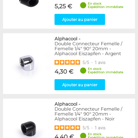
En stock
5,25 €
Expédition immédiate
Ajouter au panier
Alphacool
-
Double Connecteur Femelle /
Femelle 1/4" 90° 20mm -
Alphacool Eiszapfen - Argent
5
/
5
-
1
avis
En stock
4,30 €
Expédition immédiate
Ajouter au panier
Alphacool
-
Double Connecteur Femelle /
Femelle 1/4" 90° 20mm -
Alphacool Eiszapfen - Noir
5
/
5
-
1
avis
En stock
4,40 €
Expédition immédiate