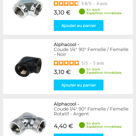
4.8
/
5
-
4
avis
En stock
3,10 €
Expédition immédiate
Ajouter au panier
Alphacool
-
Coude 1/4" 90° Femelle / Femelle
- Noir
5
/
5
-
5
avis
En stock
3,10 €
Expédition immédiate
Ajouter au panier
Alphacool
-
Coude 1/4" 90° Femelle / Femelle
Rotatif - Argent
En stock
4,40 €
Expédition immédiate