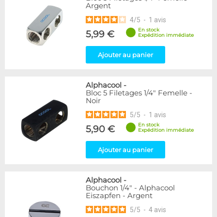
Argent
216
Argent
Bleu
2
4
/
5
-
1
avis
Noir/Nickel
28
En stock
5,99 €
Rouge
2
Expédition immédiate
Vert
5
Ajouter au panier
Couleur
Blanc
36
Alphacool
-
Noir
236
Bloc 5 Filetages 1/4" Femelle -
Noir
Plexi
2
5
/
5
-
1
avis
Couleur
En stock
5,90 €
Expédition immédiate
Or
1
Violet
4
Ajouter au panier
Forme
Coudé 30°
2
Alphacool
-
Bouchon 1/4" - Alphacool
Coudé 60°
1
Eiszapfen - Argent
Droit
280
5
/
5
-
4
avis
Raccord en Y
5