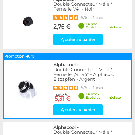
Double Connecteur Mâle /
Femelle 1/4" - Noir
5
/
5
-
1
avis
En stock
2,75 €
Expédition immédiate
Ajouter au panier
Promotion -10 %
Alphacool
-
Double Connecteur Mâle /
Femelle 1/4" 45° - Alphacool
Eiszapfen - Argent
5
/
5
-
1
avis
5,90 €
En stock
5,31 €
Expédition immédiate
Ajouter au panier
Alphacool
-
Double Connecteur Mâle /