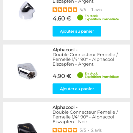
Eiszapfen - Argent
5
/
5
-
1
avis
En stock
4,60 €
Expédition immédiate
Ajouter au panier
Alphacool
-
Double Connecteur Femelle /
Femelle 1/4" 90° - Alphacool
Eiszapfen - Argent
En stock
4,90 €
Expédition immédiate
Ajouter au panier
Alphacool
-
Double Connecteur Femelle /
Femelle 1/4" 90° - Alphacool
Eiszapfen - Noir
5
/
5
-
2
avis