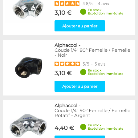
4.8
/
5
-
4
avis
En stock
3,10 €
Expédition immédiate
Ajouter au panier
Alphacool
-
Coude 1/4" 90° Femelle / Femelle
- Noir
5
/
5
-
5
avis
En stock
3,10 €
Expédition immédiate
Ajouter au panier
Alphacool
-
Coude 1/4" 90° Femelle / Femelle
Rotatif - Argent
En stock
4,40 €
Expédition immédiate