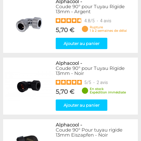
Alphacool
-
Coude 90° pour Tuyau Rigide
13mm - Argent
4.8
/
5
-
4
avis
Rupture
5,70 €
1 à 2 semaines de délai
Ajouter au panier
Alphacool
-
Coude 90° pour Tuyau Rigide
13mm - Noir
5
/
5
-
2
avis
En stock
5,70 €
Expédition immédiate
Ajouter au panier
Alphacool
-
Coude 90° Pour tuyau rigide
13mm Eiszapfen - Noir