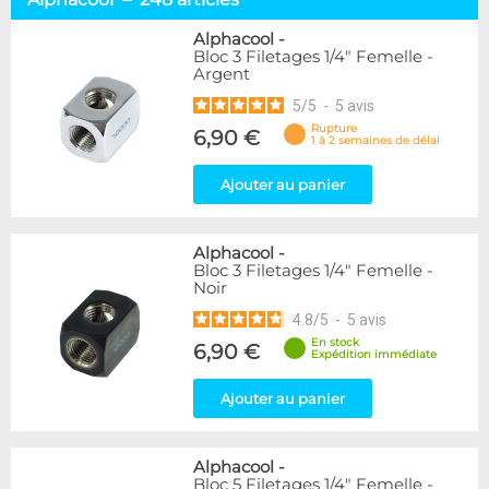
Embouts tuyaux souples
114
Embouts tubes rigides
110
Alphacool
-
Bloc 3 Filetages 1/4" Femelle -
Embouts Cannelés
18
Argent
Adaptateurs
338
5
/
5
-
5
avis
Marque
Rupture
6,90 €
1 à 2 semaines de délai
Alphacool
248
DocMicro
52
Ajouter au panier
BARROW
55
Bykski
3
Alphacool
-
Cooling.fr
10
Bloc 3 Filetages 1/4" Femelle -
EK Water Blocks
142
Noir
KooLance
18
4.8
/
5
-
5
avis
Monsoon
9
En stock
6,90 €
Nanoxia
2
Expédition immédiate
PrimoChill
1
Thermal Grizzly
Ajouter au panier
9
XSPC
31
Alphacool
-
Couleur
Bloc 5 Filetages 1/4" Femelle -