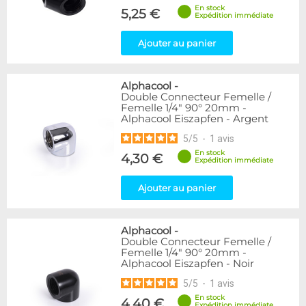
En stock
5,25 €
Expédition immédiate
Ajouter au panier
Alphacool
-
Double Connecteur Femelle /
Femelle 1/4" 90° 20mm -
Alphacool Eiszapfen - Argent
5
/
5
-
1
avis
En stock
4,30 €
Expédition immédiate
Ajouter au panier
Alphacool
-
Double Connecteur Femelle /
Femelle 1/4" 90° 20mm -
Alphacool Eiszapfen - Noir
5
/
5
-
1
avis
En stock
4,40 €
Expédition immédiate