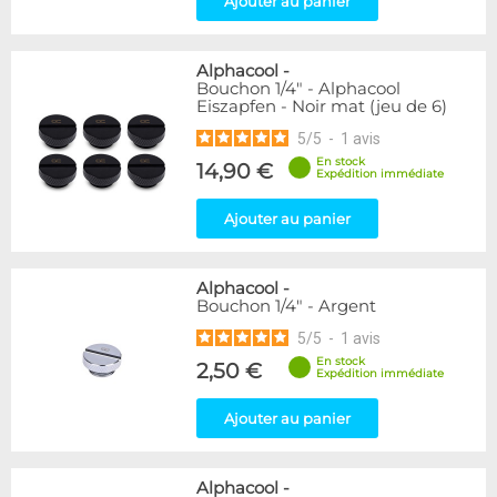
Ajouter au panier
Genre
Mâle
61
Alphacool
-
Bouchon 1/4" - Alphacool
Eiszapfen - Noir mat (jeu de 6)
Disponibilité / Promotions
5
/
5
-
1
avis
Articles en stock
Articles en promotions
En stock
14,90 €
Expédition immédiate
Appliquer
Ajouter au panier
Alphacool
-
Bouchon 1/4" - Argent
5
/
5
-
1
avis
En stock
2,50 €
Expédition immédiate
Ajouter au panier
Alphacool
-