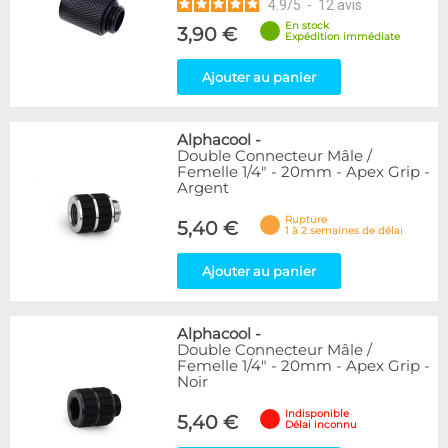
4.9
/
5
-
12
avis
En stock
3,90 €
Expédition immédiate
Ajouter au panier
Alphacool
-
Double Connecteur Mâle /
Femelle 1/4" - 20mm - Apex Grip -
Argent
Rupture
5,40 €
1 à 2 semaines de délai
Ajouter au panier
Alphacool
-
Double Connecteur Mâle /
Femelle 1/4" - 20mm - Apex Grip -
Noir
Indisponible
5,40 €
Délai inconnu