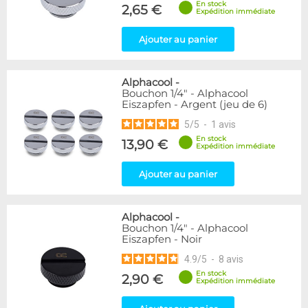
En stock
Genre
2,65 €
Expédition immédiate
Femelle
24
Femelle / Femelle
53
Ajouter au panier
Mâle / Femelle
120
Mâle / Mâle
44
Alphacool
-
Bouchon 1/4" - Alphacool
Filetage
Eiszapfen - Argent (jeu de 6)
1/4"
153
5
/
5
-
1
avis
1/8"
1
En stock
13,90 €
Expédition immédiate
Forme
Ajouter au panier
Adaptateur
4
Bouchon
12
Carré
4
Alphacool
-
Coudé 30°
2
Bouchon 1/4" - Alphacool
Eiszapfen - Noir
Coudé 45°
39
Coudé 90°
94
4.9
/
5
-
8
avis
Passe cloison
8
En stock
2,90 €
Expédition immédiate
Raccord autobloquant
1
Raccord en T
5