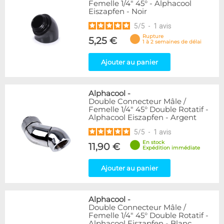
Femelle 1/4" 45° - Alphacool
Eiszapfen - Noir
5
/
5
-
1
avis
Rupture
5,25 €
1 à 2 semaines de délai
Ajouter au panier
Alphacool
-
Double Connecteur Mâle /
Femelle 1/4" 45° Double Rotatif -
Alphacool Eiszapfen - Argent
5
/
5
-
1
avis
En stock
11,90 €
Expédition immédiate
Ajouter au panier
Alphacool
-
Double Connecteur Mâle /
Femelle 1/4" 45° Double Rotatif -
Alphacool Eiszapfen - Blanc