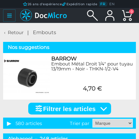
FR
/
EN
26 ans d'expérience
Expédition rapide
0
Retour
Embouts
Nos suggestions
BARROW
Embout Métal Droit 1/4" pour tuyau
13/19mm - Noir - THKN-1/2-V4
4,70 €
Filtrer les articles
Filtrer
les
articles
580 articles
Trier par
Catégorie
Alphacool – 248 articles