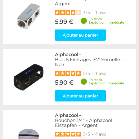
Argent
216
Argent
Noir
236
4
/
5
-
1
avis
Plexi
2
En stock
5,99 €
Expédition immédiate
Couleur
Ajouter au panier
Blanc
36
Bleu
2
Noir/Nickel
28
Alphacool
-
Or
1
Bloc 5 Filetages 1/4" Femelle -
Noir
Vert
5
Violet
4
5
/
5
-
1
avis
En stock
5,90 €
Expédition immédiate
Couleur
Rouge
2
Ajouter au panier
Forme
Coudé 60°
1
Alphacool
-
Bouchon 1/4" - Alphacool
Droit
280
Eiszapfen - Argent
Raccord en Y
5
5
/
5
-
4
avis