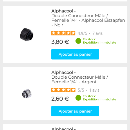
Alphacool
-
Double Connecteur Mâle /
Femelle 1/4" - Alphacool Eiszapfen
- Noir
4.9
/
5
-
7
avis
En stock
3,80 €
Expédition immédiate
Ajouter au panier
Alphacool
-
Double Connecteur Mâle /
Femelle 1/4" - Argent
5
/
5
-
1
avis
En stock
2,60 €
Expédition immédiate
Ajouter au panier
Alphacool
-