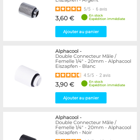
Eiszapfen - Argent
5
/
5
-
6
avis
En stock
3,60 €
Expédition immédiate
Ajouter au panier
Alphacool
-
Double Connecteur Mâle /
Femelle 1/4" - 20mm - Alphacool
Eiszapfen - Blanc
4.5
/
5
-
2
avis
En stock
3,90 €
Expédition immédiate
Ajouter au panier
Alphacool
-
Double Connecteur Mâle /
Femelle 1/4" - 20mm - Alphacool
Eiszapfen - Noir