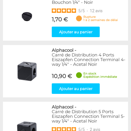
Bouchon 1/4" - Noir
5
/
5
-
12
avis
Rupture
1,70 €
1 à 2 semaines de délai
Ajouter au panier
Alphacool
-
Carré de Distribution 4 Ports
Eiszapfen Connection Terminal 4-
way 1/4" - Acetal Noir
En stock
10,90 €
Expédition immédiate
Ajouter au panier
Alphacool
-
Carré de Distribution 5 Ports
Eiszapfen Connection Terminal 5-
way 1/4" - Acetal Noir
5
/
5
-
2
avis