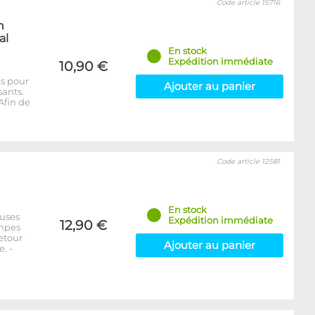
Code article 15716
n
al
En stock
Expédition immédiate
10,90 €
es pour
Ajouter au panier
sants.
Afin de
Code article 12581
En stock
euses
Expédition immédiate
12,90 €
ompes
etour
Ajouter au panier
. -