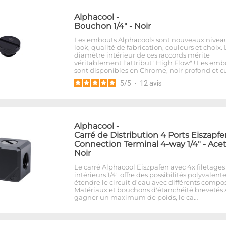
Alphacool
-
Bouchon 1/4" - Noir
Les embouts Alphacools sont nouveaux nivea
look, qualité de fabrication, couleurs et choix. 
diamètre intérieur de ces raccords mérite
véritablement l'attribut "High Flow" ! Les emb
sont disponibles en Chrome, noir profond et cu
5
/
5
-
12
avis
Alphacool
-
Carré de Distribution 4 Ports Eiszapf
Connection Terminal 4-way 1/4" - Acet
Noir
Le carré Alphacool Eiszpafen avec 4x filetages
intérieurs 1/4" offre des possibilités polyvalent
étendre le circuit d'eau avec différents compo
Matériaux et bouchons d'étanchéité brevetés 
gagner un maximum de poids, le ca…