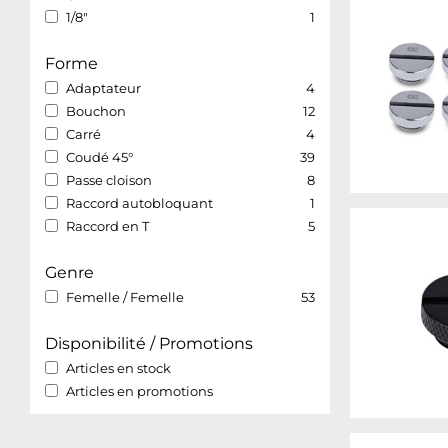
1/8"
1
Forme
Adaptateur
4
Bouchon
12
Carré
4
Coudé 45°
39
Passe cloison
8
Raccord autobloquant
1
Raccord en T
5
Genre
Femelle / Femelle
53
Disponibilité / Promotions
Articles en stock
Articles en promotions