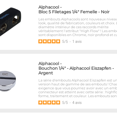
Alphacool
-
Bloc 5 Filetages 1/4" Femelle - Noir
Les embouts Alphacools sont nouveaux nivea
look, qualité de fabrication, couleurs et choix. 
diamètre intérieur de ces raccords mérite
véritablement l'attribut "High Flow" ! Les emb
sont disponibles en Chrome, noir profond et cu
5
/
5
-
1
avis
Alphacool
-
Bouchon 1/4" - Alphacool Eiszapfen -
Argent
La série d'embouts Alphacool Eiszapfen est u
version haut de gamme de ses embouts ! Ch
exigence que vous pourriez avoir avec un em
connecteur est atteint avec cette série : highfl
forme, traitement et couleur. Les embouts son
5
/
5
-
4
avis