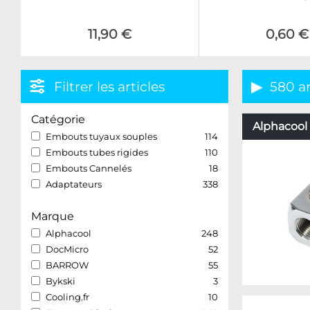
11,90 €
0,60 €
Filtrer les articles
580 ar
Catégorie
Alphacool 
Embouts tuyaux souples
114
Embouts tubes rigides
110
Embouts Cannelés
18
Adaptateurs
338
Marque
Alphacool
248
DocMicro
52
BARROW
55
Bykski
3
Cooling.fr
10