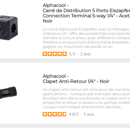
Alphacool
-
Carré de Distribution 5 Ports Eiszapfe
Connection Terminal 5-way 1/4" - Acet
Noir
Le carré Alphacool Eiszpafen avec 5x filetages
intérieurs 1/4" offre des possibilités polyvalent
étendre le circuit d'eau avec différents compo
Matériaux et bouchons d'étanchéité brevetés 
gagner un maximum de poids, le ca…
5
/
5
-
2
avis
Alphacool
-
Clapet Anti-Retour 1/4" - Noir
Ce clapet anti-retour est utile pour de nombr
applications : - Lorsque par exemple deux p
fonctionnent dans une boucle, le clapet anti-r
empêche le retour à travers une pompe arrêtée
Lorsqu'il est intégré directement derrière…
4.8
/
5
-
5
avis