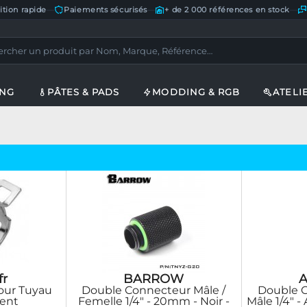
ition rapide
—
Paiements sécurisés
—
+ de 2 000 références en stock
—
ING
PÂTES & PADS
MODDING & RGB
ATELI
fr
BARROW
A
pour Tuyau
Double Connecteur Mâle /
Double C
ent
Femelle 1/4" - 20mm - Noir -
Mâle 1/4" -