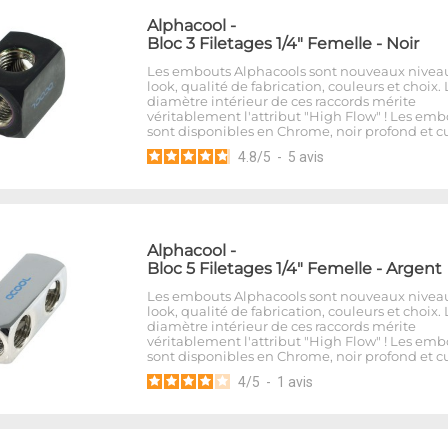
Alphacool
-
Bloc 3 Filetages 1/4" Femelle - Noir
Les embouts Alphacools sont nouveaux nivea
look, qualité de fabrication, couleurs et choix. 
diamètre intérieur de ces raccords mérite
véritablement l'attribut "High Flow" ! Les emb
sont disponibles en Chrome, noir profond et cu
4.8
/
5
-
5
avis
Alphacool
-
Bloc 5 Filetages 1/4" Femelle - Argent
Les embouts Alphacools sont nouveaux nivea
look, qualité de fabrication, couleurs et choix. 
diamètre intérieur de ces raccords mérite
véritablement l'attribut "High Flow" ! Les emb
sont disponibles en Chrome, noir profond et cu
4
/
5
-
1
avis