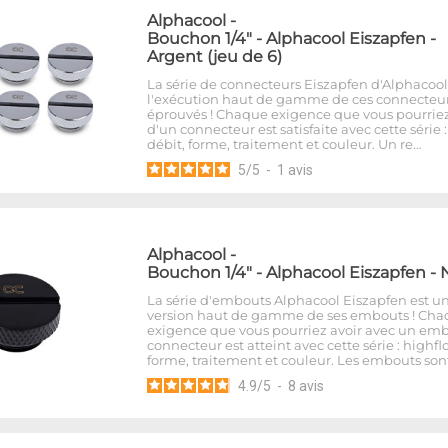
Alphacool
-
Bouchon 1/4" - Alphacool Eiszapfen -
Argent (jeu de 6)
La série de connecteurs Eiszapfen d'Alphacool
l'exécution haut de gamme de ces connecteu
éprouvés ! Chaque exigence que vous pourriez
d'un connecteur est satisfaite avec cette série 
débit, forme, traitement et couleur. Un re…
5
/
5
-
1
avis
Alphacool
-
Bouchon 1/4" - Alphacool Eiszapfen - 
La série d'embouts Alphacool Eiszapfen est u
version haut de gamme de ses embouts ! Ch
exigence que vous pourriez avoir avec un em
connecteur est atteint avec cette série : highfl
forme, traitement et couleur. Les embouts son
4.9
/
5
-
8
avis