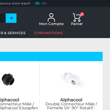
Service client réactif
—
FR
/
EN
0
Mon Compte
Panier
ER & SERVICES
PROMOTIONS
lphacool
Alphacool
onnecteur Mâle /
Double Connecteur Mâle /
 Alphacool Eiszapfen
Femelle 1/4" 90° Rotatif -