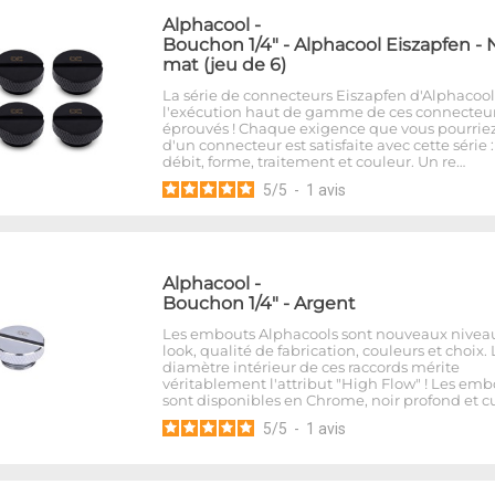
Alphacool
-
Bouchon 1/4" - Alphacool Eiszapfen - 
mat (jeu de 6)
La série de connecteurs Eiszapfen d'Alphacool
l'exécution haut de gamme de ces connecteu
éprouvés ! Chaque exigence que vous pourriez
d'un connecteur est satisfaite avec cette série 
débit, forme, traitement et couleur. Un re…
5
/
5
-
1
avis
Alphacool
-
Bouchon 1/4" - Argent
Les embouts Alphacools sont nouveaux nivea
look, qualité de fabrication, couleurs et choix. 
diamètre intérieur de ces raccords mérite
véritablement l'attribut "High Flow" ! Les emb
sont disponibles en Chrome, noir profond et cu
5
/
5
-
1
avis