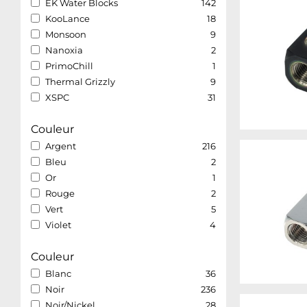
EK Water Blocks
142
KooLance
18
Monsoon
9
Nanoxia
2
PrimoChill
1
Thermal Grizzly
9
XSPC
31
Couleur
Argent
216
Bleu
2
Or
1
Rouge
2
Vert
5
Violet
4
Couleur
Blanc
36
Noir
236
Noir/Nickel
28