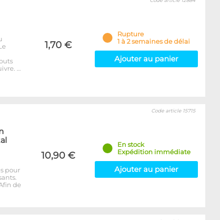
Code article 12884
Rupture
u
1 à 2 semaines de délai
1,70 €
Le
Ajouter au panier
outs
ivre. …
Code article 15715
en
al
En stock
Expédition immédiate
10,90 €
Ajouter au panier
es pour
sants.
Afin de