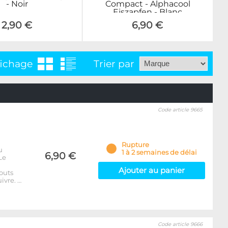
- Noir
Compact - Alphacool
Eiszapfen - Blanc
2,90 €
6,90 €
fichage
Trier par
Code article 9665
Rupture
u
1 à 2 semaines de délai
6,90 €
Le
Ajouter au panier
outs
ivre. …
Code article 9666