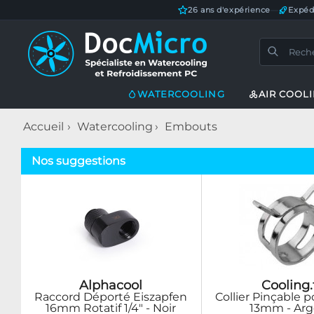
26 ans d'expérience
—
Expéd
WATERCOOLING
AIR COOL
Accueil
Watercooling
Embouts
Nos suggestions
Alphacool
Cooling.
Raccord Déporté Eiszapfen
Collier Pinçable 
16mm Rotatif 1/4" - Noir
13mm - Arg