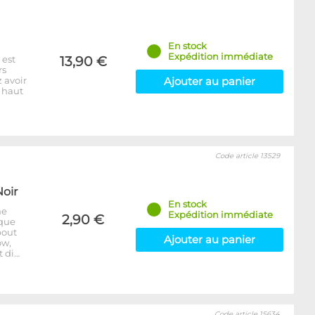
En stock
Expédition immédiate
 est
13,90 €
rs
 avoir
Ajouter au panier
: haut
Code article 13529
Noir
En stock
ne
Expédition immédiate
2,90 €
aque
bout
Ajouter au panier
ow,
t di…
Code article 15634