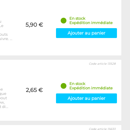
En stock
u
Expédition immédiate
5,90 €
Le
Ajouter au panier
outs
ivre. …
Code article 13528
En stock
Expédition immédiate
ne
2,65 €
aque
bout
Ajouter au panier
ow,
t di…
Code article 15633