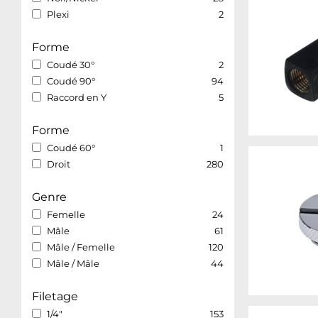
Plexi
2
Forme
Coudé 30°
2
Coudé 90°
94
Raccord en Y
5
Forme
Coudé 60°
1
Droit
280
Genre
Femelle
24
Mâle
61
Mâle / Femelle
120
Mâle / Mâle
44
Filetage
1/4"
153