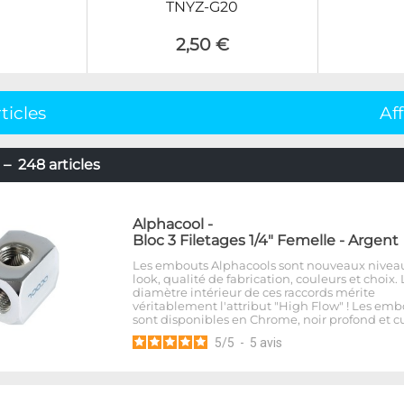
TNYZ-G20
2,50 €
ticles
Af
– 248 articles
Alphacool
-
Bloc 3 Filetages 1/4" Femelle - Argent
Les embouts Alphacools sont nouveaux nivea
look, qualité de fabrication, couleurs et choix. 
diamètre intérieur de ces raccords mérite
véritablement l'attribut "High Flow" ! Les emb
sont disponibles en Chrome, noir profond et cu
5
/
5
-
5
avis