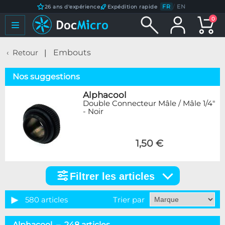
FR
/
EN
26 ans d'expérience
Expédition rapide
0
Retour
Embouts
Nos suggestions
Alphacool
Double Connecteur Mâle / Mâle 1/4"
- Noir
1,50 €
Filtrer les articles
Filtrer
les
articles
580 articles
Trier par
Catégorie
Alphacool – 248 articles