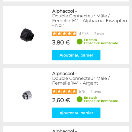
Alphacool
-
Double Connecteur Mâle /
Femelle 1/4" - Alphacool Eiszapfen
- Noir
4.9
/
5
-
7
avis
En stock
3,80 €
Expédition immédiate
Ajouter au panier
Alphacool
-
Double Connecteur Mâle /
Femelle 1/4" - Argent
5
/
5
-
1
avis
En stock
2,60 €
Expédition immédiate
Ajouter au panier
Alphacool
-