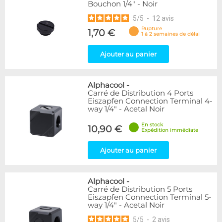
Bouchon 1/4" - Noir
5
/
5
-
12
avis
Rupture
1,70 €
1 à 2 semaines de délai
Ajouter au panier
Alphacool
-
Carré de Distribution 4 Ports
Eiszapfen Connection Terminal 4-
way 1/4" - Acetal Noir
En stock
10,90 €
Expédition immédiate
Ajouter au panier
Alphacool
-
Carré de Distribution 5 Ports
Eiszapfen Connection Terminal 5-
way 1/4" - Acetal Noir
5
/
5
-
2
avis