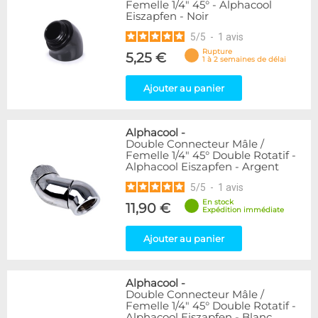
Femelle 1/4" 45° - Alphacool
Eiszapfen - Noir
5
/
5
-
1
avis
Rupture
5,25 €
1 à 2 semaines de délai
Ajouter au panier
Alphacool
-
Double Connecteur Mâle /
Femelle 1/4" 45° Double Rotatif -
Alphacool Eiszapfen - Argent
5
/
5
-
1
avis
En stock
11,90 €
Expédition immédiate
Ajouter au panier
Alphacool
-
Double Connecteur Mâle /
Femelle 1/4" 45° Double Rotatif -
Alphacool Eiszapfen - Blanc