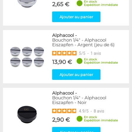
En stock
2,65 €
Expédition immédiate
Genre
Femelle
24
Ajouter au panier
Mâle
61
Mâle / Femelle
120
Alphacool
-
Mâle / Mâle
44
Bouchon 1/4" - Alphacool
Eiszapfen - Argent (jeu de 6)
Filetage
5
/
5
-
1
avis
1/4"
153
En stock
13,90 €
1/8"
1
Expédition immédiate
Ajouter au panier
Forme
Adaptateur
4
Bouchon
12
Alphacool
-
Carré
4
Bouchon 1/4" - Alphacool
Eiszapfen - Noir
Coudé 30°
2
Droit
280
4.9
/
5
-
8
avis
Passe cloison
8
En stock
2,90 €
Expédition immédiate
Raccord autobloquant
1
Raccord en T
5