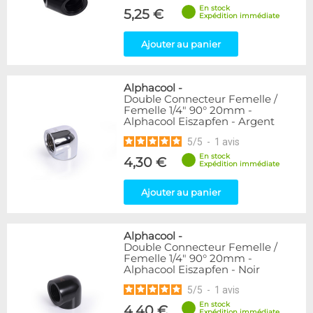
En stock
5,25 €
Expédition immédiate
Ajouter au panier
Alphacool
-
Double Connecteur Femelle /
Femelle 1/4" 90° 20mm -
Alphacool Eiszapfen - Argent
5
/
5
-
1
avis
En stock
4,30 €
Expédition immédiate
Ajouter au panier
Alphacool
-
Double Connecteur Femelle /
Femelle 1/4" 90° 20mm -
Alphacool Eiszapfen - Noir
5
/
5
-
1
avis
En stock
4,40 €
Expédition immédiate