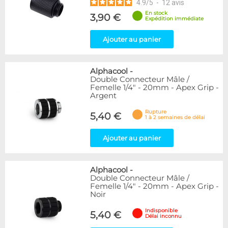
4.9
/
5
-
12
avis
En stock
3,90 €
Expédition immédiate
Ajouter au panier
Alphacool
-
Double Connecteur Mâle /
Femelle 1/4" - 20mm - Apex Grip -
Argent
Rupture
5,40 €
1 à 2 semaines de délai
Ajouter au panier
Alphacool
-
Double Connecteur Mâle /
Femelle 1/4" - 20mm - Apex Grip -
Noir
Indisponible
5,40 €
Délai inconnu