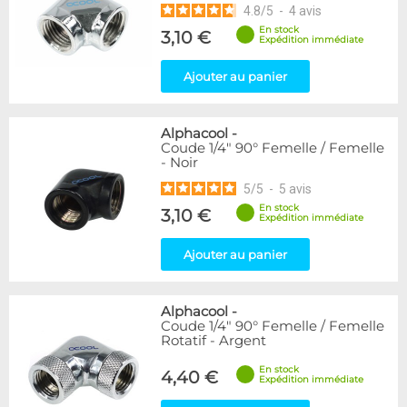
4.8
/
5
-
4
avis
En stock
3,10 €
Expédition immédiate
Ajouter au panier
Alphacool
-
Coude 1/4" 90° Femelle / Femelle
- Noir
5
/
5
-
5
avis
En stock
3,10 €
Expédition immédiate
Ajouter au panier
Alphacool
-
Coude 1/4" 90° Femelle / Femelle
Rotatif - Argent
En stock
4,40 €
Expédition immédiate