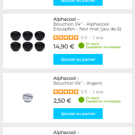
Ajouter au panier
Genre
Femelle / Femelle
53
Alphacool
-
Bouchon 1/4" - Alphacool
Eiszapfen - Noir mat (jeu de 6)
Disponibilité / Promotions
5
/
5
-
1
avis
Articles en stock
Articles en promotions
En stock
14,90 €
Expédition immédiate
Appliquer
Ajouter au panier
Alphacool
-
Bouchon 1/4" - Argent
5
/
5
-
1
avis
En stock
2,50 €
Expédition immédiate
Ajouter au panier
Alphacool
-