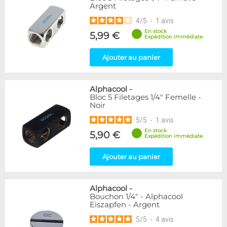
Argent
216
Argent
Blanc
36
4
/
5
-
1
avis
Plexi
2
En stock
5,99 €
Expédition immédiate
Couleur
Ajouter au panier
Bleu
2
Noir
236
Noir/Nickel
28
Alphacool
-
Or
1
Bloc 5 Filetages 1/4" Femelle -
Noir
Rouge
2
Vert
5
5
/
5
-
1
avis
Violet
4
En stock
5,90 €
Expédition immédiate
Forme
Ajouter au panier
Coudé 45°
39
Coudé 90°
94
Raccord en Y
5
Alphacool
-
Bouchon 1/4" - Alphacool
Eiszapfen - Argent
Forme
5
/
5
-
4
avis
Coudé 60°
1