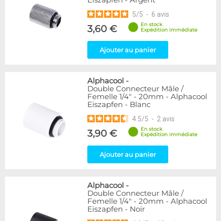
Eiszapfen - Argent
5
/
5
-
6
avis
En stock
3,60 €
Expédition immédiate
Ajouter au panier
Alphacool
-
Double Connecteur Mâle /
Femelle 1/4" - 20mm - Alphacool
Eiszapfen - Blanc
4.5
/
5
-
2
avis
En stock
3,90 €
Expédition immédiate
Ajouter au panier
Alphacool
-
Double Connecteur Mâle /
Femelle 1/4" - 20mm - Alphacool
Eiszapfen - Noir