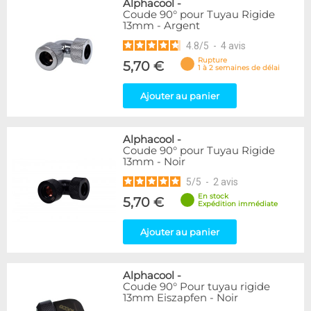
Alphacool
-
Coude 90° pour Tuyau Rigide
13mm - Argent
4.8
/
5
-
4
avis
Rupture
5,70 €
1 à 2 semaines de délai
Ajouter au panier
Alphacool
-
Coude 90° pour Tuyau Rigide
13mm - Noir
5
/
5
-
2
avis
En stock
5,70 €
Expédition immédiate
Ajouter au panier
Alphacool
-
Coude 90° Pour tuyau rigide
13mm Eiszapfen - Noir