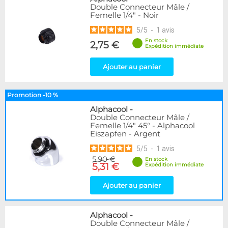
Double Connecteur Mâle /
Femelle 1/4" - Noir
5
/
5
-
1
avis
En stock
2,75 €
Expédition immédiate
Ajouter au panier
Promotion -10 %
Alphacool
-
Double Connecteur Mâle /
Femelle 1/4" 45° - Alphacool
Eiszapfen - Argent
5
/
5
-
1
avis
5,90 €
En stock
5,31 €
Expédition immédiate
Ajouter au panier
Alphacool
-
Double Connecteur Mâle /