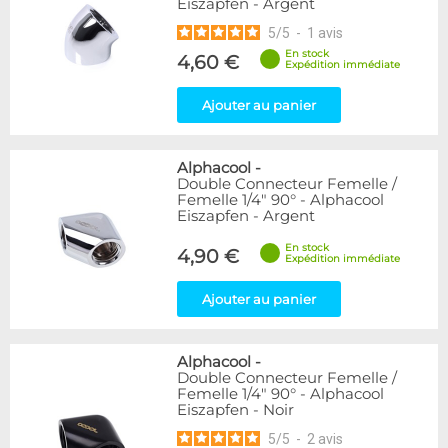
Eiszapfen - Argent
5
/
5
-
1
avis
En stock
4,60 €
Expédition immédiate
Ajouter au panier
Alphacool
-
Double Connecteur Femelle /
Femelle 1/4" 90° - Alphacool
Eiszapfen - Argent
En stock
4,90 €
Expédition immédiate
Ajouter au panier
Alphacool
-
Double Connecteur Femelle /
Femelle 1/4" 90° - Alphacool
Eiszapfen - Noir
5
/
5
-
2
avis