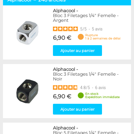
Embouts tuyaux souples
114
Embouts tubes rigides
110
Alphacool
-
Bloc 3 Filetages 1/4" Femelle -
Embouts Cannelés
18
Argent
Adaptateurs
338
5
/
5
-
5
avis
Marque
Rupture
6,90 €
1 à 2 semaines de délai
Alphacool
248
DocMicro
52
Ajouter au panier
BARROW
55
Bykski
3
Alphacool
-
Cooling.fr
10
Bloc 3 Filetages 1/4" Femelle -
EK Water Blocks
142
Noir
KooLance
18
4.8
/
5
-
6
avis
Monsoon
9
En stock
6,90 €
Nanoxia
2
Expédition immédiate
PrimoChill
1
Thermal Grizzly
Ajouter au panier
9
XSPC
31
Alphacool
-
Couleur
Bloc 5 Filetages 1/4" Femelle -