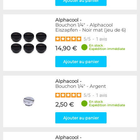
Ajouter au panier
Raccord en T
5
Raccord en Y
5
Alphacool
-
Genre
Bouchon 1/4" - Alphacool
Eiszapfen - Noir mat (jeu de 6)
Mâle
61
5
/
5
-
1
avis
Disponibilité / Promotions
En stock
14,90 €
Expédition immédiate
Articles en stock
Articles en promotions
Ajouter au panier
Appliquer
Alphacool
-
Bouchon 1/4" - Argent
5
/
5
-
1
avis
En stock
2,50 €
Expédition immédiate
Ajouter au panier
Alphacool
-