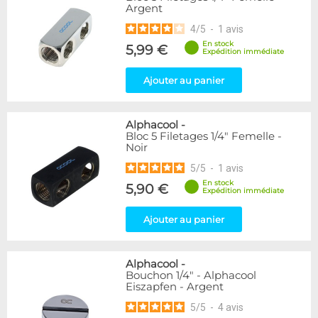
Argent
216
Argent
Noir
236
4
/
5
-
1
avis
Plexi
2
En stock
5,99 €
Expédition immédiate
Couleur
Ajouter au panier
Blanc
36
Bleu
2
Noir/Nickel
28
Alphacool
-
Or
1
Bloc 5 Filetages 1/4" Femelle -
Noir
Vert
5
Violet
4
5
/
5
-
1
avis
En stock
5,90 €
Expédition immédiate
Couleur
Rouge
2
Ajouter au panier
Forme
Coudé 30°
2
Alphacool
-
Bouchon 1/4" - Alphacool
Eiszapfen - Argent
Forme
5
/
5
-
4
avis
Coudé 60°
1