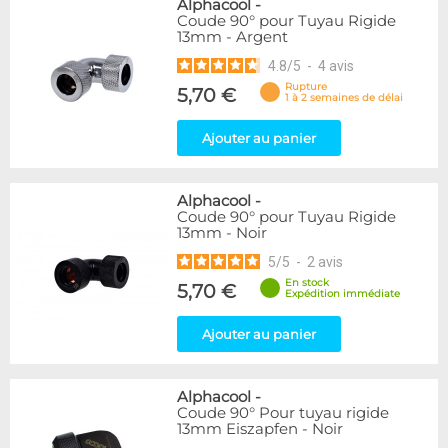
Alphacool
-
Coude 90° pour Tuyau Rigide
13mm - Argent
4.8
/
5
-
4
avis
Rupture
5,70 €
1 à 2 semaines de délai
Ajouter au panier
Alphacool
-
Coude 90° pour Tuyau Rigide
13mm - Noir
5
/
5
-
2
avis
En stock
5,70 €
Expédition immédiate
Ajouter au panier
Alphacool
-
Coude 90° Pour tuyau rigide
13mm Eiszapfen - Noir