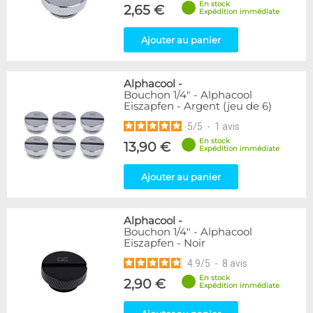
En stock
2,65 €
Expédition immédiate
Genre
Ajouter au panier
Femelle
24
Femelle / Femelle
53
Mâle / Femelle
120
Alphacool
-
Mâle / Mâle
44
Bouchon 1/4" - Alphacool
Eiszapfen - Argent (jeu de 6)
Filetage
5
/
5
-
1
avis
1/4"
153
En stock
13,90 €
Expédition immédiate
1/8"
1
Ajouter au panier
Forme
Adaptateur
4
Bouchon
12
Alphacool
-
Carré
4
Bouchon 1/4" - Alphacool
Eiszapfen - Noir
Coudé 45°
39
Coudé 90°
94
4.9
/
5
-
8
avis
Droit
280
En stock
2,90 €
Expédition immédiate
Passe cloison
8
Raccord autobloquant
1