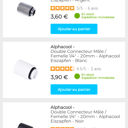
Eiszapfen - Argent
5
/
5
-
6
avis
En stock
3,60 €
Expédition immédiate
Ajouter au panier
Alphacool
-
Double Connecteur Mâle /
Femelle 1/4" - 20mm - Alphacool
Eiszapfen - Blanc
4.5
/
5
-
2
avis
En stock
3,90 €
Expédition immédiate
Ajouter au panier
Alphacool
-
Double Connecteur Mâle /
Femelle 1/4" - 20mm - Alphacool
Eiszapfen - Noir