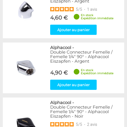
Eiszapfen - Argent
5
/
5
-
1
avis
En stock
4,60 €
Expédition immédiate
Ajouter au panier
Alphacool
-
Double Connecteur Femelle /
Femelle 1/4" 90° - Alphacool
Eiszapfen - Argent
En stock
4,90 €
Expédition immédiate
Ajouter au panier
Alphacool
-
Double Connecteur Femelle /
Femelle 1/4" 90° - Alphacool
Eiszapfen - Noir
5
/
5
-
2
avis