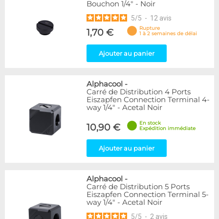
Bouchon 1/4" - Noir
5
/
5
-
12
avis
Rupture
1,70 €
1 à 2 semaines de délai
Ajouter au panier
Alphacool
-
Carré de Distribution 4 Ports
Eiszapfen Connection Terminal 4-
way 1/4" - Acetal Noir
En stock
10,90 €
Expédition immédiate
Ajouter au panier
Alphacool
-
Carré de Distribution 5 Ports
Eiszapfen Connection Terminal 5-
way 1/4" - Acetal Noir
5
/
5
-
2
avis