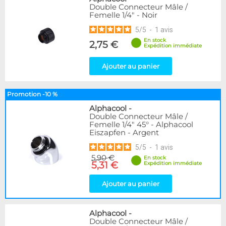
Double Connecteur Mâle /
Femelle 1/4" - Noir
5
/
5
-
1
avis
En stock
2,75 €
Expédition immédiate
Ajouter au panier
Promotion -10 %
Alphacool
-
Double Connecteur Mâle /
Femelle 1/4" 45° - Alphacool
Eiszapfen - Argent
5
/
5
-
1
avis
5,90 €
En stock
5,31 €
Expédition immédiate
Ajouter au panier
Alphacool
-
Double Connecteur Mâle /