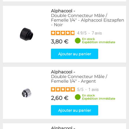
Alphacool
-
Double Connecteur Mâle /
Femelle 1/4" - Alphacool Eiszapfen
- Noir
4.9
/
5
-
7
avis
En stock
3,80 €
Expédition immédiate
Ajouter au panier
Alphacool
-
Double Connecteur Mâle /
Femelle 1/4" - Argent
5
/
5
-
1
avis
En stock
2,60 €
Expédition immédiate
Ajouter au panier
Alphacool
-