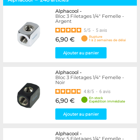
Embouts tuyaux souples
114
Embouts tubes rigides
110
Alphacool
-
Bloc 3 Filetages 1/4" Femelle -
Embouts Cannelés
18
Argent
Adaptateurs
338
5
/
5
-
5
avis
Marque
Rupture
6,90 €
1 à 2 semaines de délai
Alphacool
248
DocMicro
52
Ajouter au panier
BARROW
55
Bykski
3
Alphacool
-
Cooling.fr
10
Bloc 3 Filetages 1/4" Femelle -
EK Water Blocks
142
Noir
KooLance
18
4.8
/
5
-
6
avis
Monsoon
9
En stock
6,90 €
Nanoxia
2
Expédition immédiate
PrimoChill
1
Thermal Grizzly
Ajouter au panier
9
XSPC
31
Alphacool
-
Couleur
Bloc 5 Filetages 1/4" Femelle -