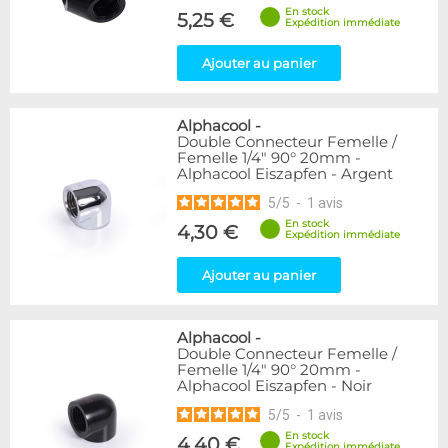
En stock
5,25 €
Expédition immédiate
Ajouter au panier
Alphacool
-
Double Connecteur Femelle /
Femelle 1/4" 90° 20mm -
Alphacool Eiszapfen - Argent
5
/
5
-
1
avis
En stock
4,30 €
Expédition immédiate
Ajouter au panier
Alphacool
-
Double Connecteur Femelle /
Femelle 1/4" 90° 20mm -
Alphacool Eiszapfen - Noir
5
/
5
-
1
avis
En stock
4,40 €
Expédition immédiate