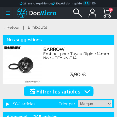
FR
/
EN
26 ans d'expérience
Expédition rapide
0
Retour
Embouts
Nos suggestions
BARROW
Embout pour Tuyau Rigide 14mm
Noir - TFYKN-T14
3,90 €
Filtrer les articles
Filtrer
les
articles
580 articles
Trier par
Catégorie
Alphacool – 248 articles