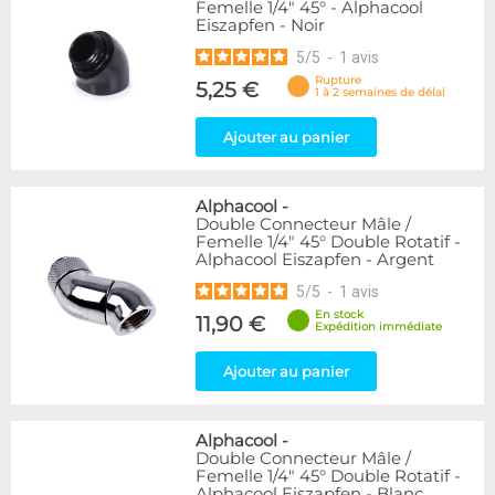
Femelle 1/4" 45° - Alphacool
Eiszapfen - Noir
5
/
5
-
1
avis
Rupture
5,25 €
1 à 2 semaines de délai
Ajouter au panier
Alphacool
-
Double Connecteur Mâle /
Femelle 1/4" 45° Double Rotatif -
Alphacool Eiszapfen - Argent
5
/
5
-
1
avis
En stock
11,90 €
Expédition immédiate
Ajouter au panier
Alphacool
-
Double Connecteur Mâle /
Femelle 1/4" 45° Double Rotatif -
Alphacool Eiszapfen - Blanc