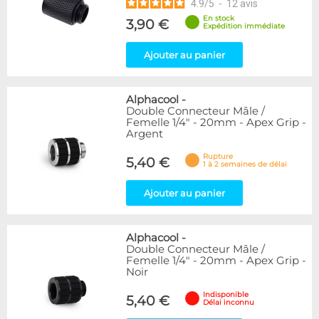
4.9
/
5
-
12
avis
En stock
3,90 €
Expédition immédiate
Ajouter au panier
Alphacool
-
Double Connecteur Mâle /
Femelle 1/4" - 20mm - Apex Grip -
Argent
Rupture
5,40 €
1 à 2 semaines de délai
Ajouter au panier
Alphacool
-
Double Connecteur Mâle /
Femelle 1/4" - 20mm - Apex Grip -
Noir
Indisponible
5,40 €
Délai inconnu