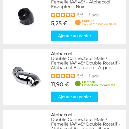
Femelle 1/4" 45° - Alphacool
Eiszapfen - Noir
5
/
5
-
1
avis
Rupture
5,25 €
1 à 2 semaines de délai
Ajouter au panier
Alphacool
-
Double Connecteur Mâle /
Femelle 1/4" 45° Double Rotatif -
Alphacool Eiszapfen - Argent
5
/
5
-
1
avis
En stock
11,90 €
Expédition immédiate
Ajouter au panier
Alphacool
-
Double Connecteur Mâle /
Femelle 1/4" 45° Double Rotatif -
Alphacool Eiszapfen - Blanc