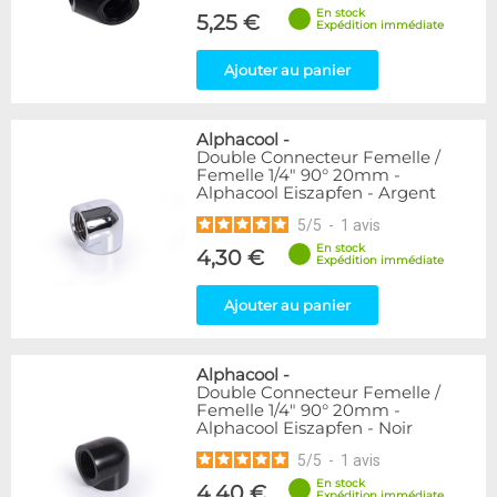
En stock
5,25 €
Expédition immédiate
Ajouter au panier
Alphacool
-
Double Connecteur Femelle /
Femelle 1/4" 90° 20mm -
Alphacool Eiszapfen - Argent
5
/
5
-
1
avis
En stock
4,30 €
Expédition immédiate
Ajouter au panier
Alphacool
-
Double Connecteur Femelle /
Femelle 1/4" 90° 20mm -
Alphacool Eiszapfen - Noir
5
/
5
-
1
avis
En stock
4,40 €
Expédition immédiate