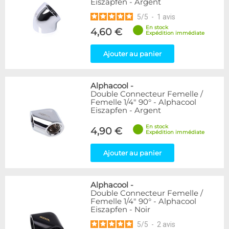
Eiszapfen - Argent
5
/
5
-
1
avis
En stock
4,60 €
Expédition immédiate
Ajouter au panier
Alphacool
-
Double Connecteur Femelle /
Femelle 1/4" 90° - Alphacool
Eiszapfen - Argent
En stock
4,90 €
Expédition immédiate
Ajouter au panier
Alphacool
-
Double Connecteur Femelle /
Femelle 1/4" 90° - Alphacool
Eiszapfen - Noir
5
/
5
-
2
avis