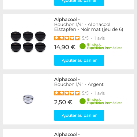
Ajouter au panier
Raccord en T
5
Disponibilité / Promotions
Alphacool
-
Articles en stock
Bouchon 1/4" - Alphacool
Eiszapfen - Noir mat (jeu de 6)
Articles en promotions
5
/
5
-
1
avis
Appliquer
En stock
14,90 €
Expédition immédiate
Ajouter au panier
Alphacool
-
Bouchon 1/4" - Argent
5
/
5
-
1
avis
En stock
2,50 €
Expédition immédiate
Ajouter au panier
Alphacool
-