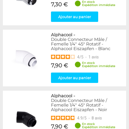
En stock
7,30 €
Expédition immédiate
Ajouter au panier
Alphacool
-
Double Connecteur Mâle /
Femelle 1/4" 45° Rotatif -
Alphacool Eiszapfen - Blanc
4
/
5
-
1
avis
En stock
7,90 €
Expédition immédiate
Ajouter au panier
Alphacool
-
Double Connecteur Mâle /
Femelle 1/4" 45° Rotatif -
Alphacool Eiszapfen - Noir
4.9
/
5
-
8
avis
En stock
7,90 €
Expédition immédiate