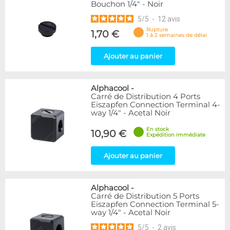
Bouchon 1/4" - Noir
5
/
5
-
12
avis
Rupture
1,70 €
1 à 2 semaines de délai
Ajouter au panier
Alphacool
-
Carré de Distribution 4 Ports
Eiszapfen Connection Terminal 4-
way 1/4" - Acetal Noir
En stock
10,90 €
Expédition immédiate
Ajouter au panier
Alphacool
-
Carré de Distribution 5 Ports
Eiszapfen Connection Terminal 5-
way 1/4" - Acetal Noir
5
/
5
-
2
avis