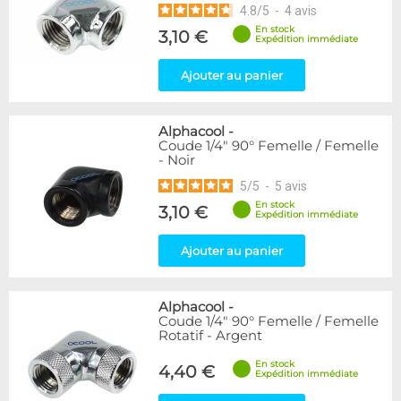
4.8
/
5
-
4
avis
En stock
3,10 €
Expédition immédiate
Ajouter au panier
Alphacool
-
Coude 1/4" 90° Femelle / Femelle
- Noir
5
/
5
-
5
avis
En stock
3,10 €
Expédition immédiate
Ajouter au panier
Alphacool
-
Coude 1/4" 90° Femelle / Femelle
Rotatif - Argent
En stock
4,40 €
Expédition immédiate