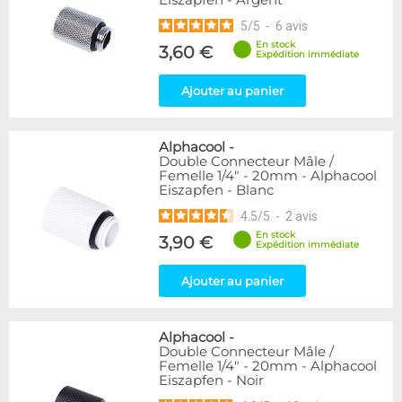
Eiszapfen - Argent
5
/
5
-
6
avis
En stock
3,60 €
Expédition immédiate
Ajouter au panier
Alphacool
-
Double Connecteur Mâle /
Femelle 1/4" - 20mm - Alphacool
Eiszapfen - Blanc
4.5
/
5
-
2
avis
En stock
3,90 €
Expédition immédiate
Ajouter au panier
Alphacool
-
Double Connecteur Mâle /
Femelle 1/4" - 20mm - Alphacool
Eiszapfen - Noir