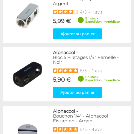
Argent
216
Argent
Bleu
2
4
/
5
-
1
avis
Noir
236
En stock
5,99 €
Or
1
Expédition immédiate
Rouge
2
Ajouter au panier
Vert
5
Violet
4
Alphacool
-
Couleur
Bloc 5 Filetages 1/4" Femelle -
Noir
Blanc
36
5
/
5
-
1
avis
Couleur
En stock
5,90 €
Expédition immédiate
Noir/Nickel
28
Plexi
2
Ajouter au panier
Forme
Coudé 45°
39
Alphacool
-
Bouchon 1/4" - Alphacool
Coudé 60°
1
Eiszapfen - Argent
Coudé 90°
94
5
/
5
-
4
avis
Droit
280