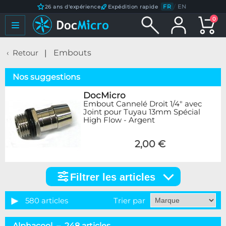
FR
/
EN
26 ans d'expérience
Expédition rapide
0
Retour
Embouts
Nos suggestions
DocMicro
Embout Cannelé Droit 1/4" avec
Joint pour Tuyau 13mm Spécial
High Flow - Argent
2,00 €
Filtrer les articles
Filtrer
les
articles
580 articles
Trier par
Catégorie
Alphacool – 248 articles