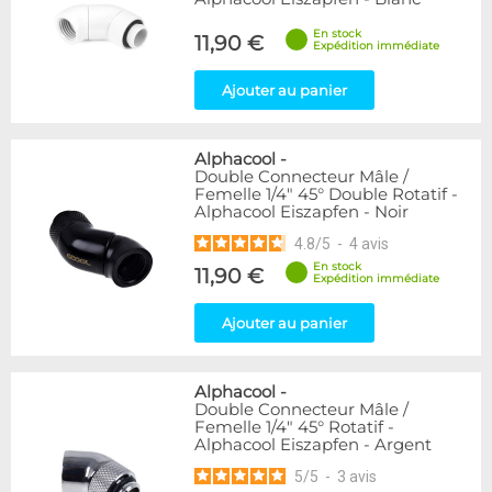
En stock
11,90 €
Expédition immédiate
Ajouter au panier
Alphacool
-
Double Connecteur Mâle /
Femelle 1/4" 45° Double Rotatif -
Alphacool Eiszapfen - Noir
4.8
/
5
-
4
avis
En stock
11,90 €
Expédition immédiate
Ajouter au panier
Alphacool
-
Double Connecteur Mâle /
Femelle 1/4" 45° Rotatif -
Alphacool Eiszapfen - Argent
5
/
5
-
3
avis