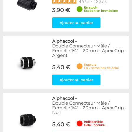
4.9
/
5
-
12
avis
En stock
3,90 €
Expédition immédiate
Ajouter au panier
Alphacool
-
Double Connecteur Mâle /
Femelle 1/4" - 20mm - Apex Grip -
Argent
Rupture
5,40 €
1 à 2 semaines de délai
Ajouter au panier
Alphacool
-
Double Connecteur Mâle /
Femelle 1/4" - 20mm - Apex Grip -
Noir
Indisponible
5,40 €
Délai inconnu