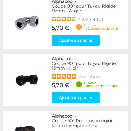
Alphacool
-
Coude 90° pour Tuyau Rigide
13mm - Argent
4.8
/
5
-
4
avis
Rupture
5,70 €
1 à 2 semaines de délai
Ajouter au panier
Alphacool
-
Coude 90° pour Tuyau Rigide
13mm - Noir
5
/
5
-
2
avis
En stock
5,70 €
Expédition immédiate
Ajouter au panier
Alphacool
-
Coude 90° Pour tuyau rigide
13mm Eiszapfen - Noir