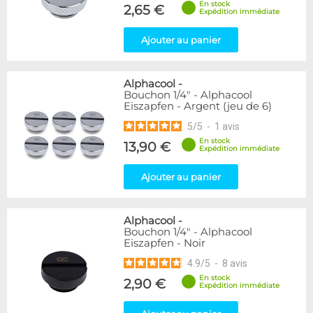
En stock
Raccord en Y
5
2,65 €
Expédition immédiate
Genre
Ajouter au panier
Femelle
24
Femelle / Femelle
53
Alphacool
-
Mâle
61
Bouchon 1/4" - Alphacool
Mâle / Femelle
120
Eiszapfen - Argent (jeu de 6)
Mâle / Mâle
44
5
/
5
-
1
avis
En stock
13,90 €
Filetage
Expédition immédiate
1/4"
153
Ajouter au panier
1/8"
1
Forme
Alphacool
-
Adaptateur
4
Bouchon 1/4" - Alphacool
Eiszapfen - Noir
Bouchon
12
Carré
4
4.9
/
5
-
8
avis
Coudé 30°
2
En stock
2,90 €
Expédition immédiate
Passe cloison
8
Raccord autobloquant
1