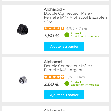
Alphacool
-
Double Connecteur Mâle /
Femelle 1/4" - Alphacool Eiszapfen
- Noir
4.9
/
5
-
7
avis
En stock
3,80 €
Expédition immédiate
Ajouter au panier
Alphacool
-
Double Connecteur Mâle /
Femelle 1/4" - Argent
5
/
5
-
1
avis
En stock
2,60 €
Expédition immédiate
Ajouter au panier
Alphacool
-