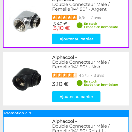
Double Connecteur Mâle /
Femelle 1/4" 90° - Argent
5
/
5
-
2
avis
5,40 €
En stock
3,10 €
Expédition immédiate
Ajouter au panier
Alphacool
-
Double Connecteur Mâle /
Femelle 1/4" 90° - Noir
4.3
/
5
-
3
avis
En stock
3,10 €
Expédition immédiate
Ajouter au panier
Promotion -9 %
Alphacool
-
Double Connecteur Mâle /
Femelle 1/4" 90° Rotatif -