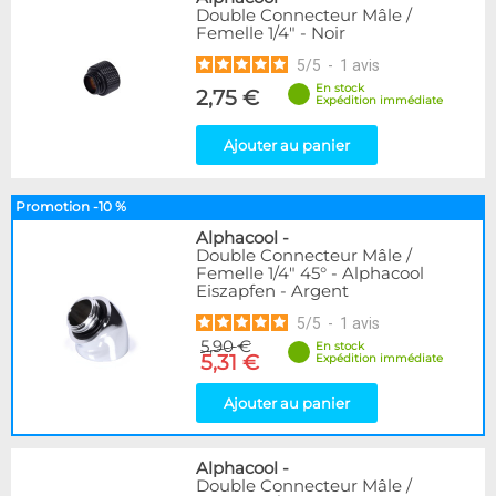
Double Connecteur Mâle /
Femelle 1/4" - Noir
5
/
5
-
1
avis
En stock
2,75 €
Expédition immédiate
Ajouter au panier
Promotion -10 %
Alphacool
-
Double Connecteur Mâle /
Femelle 1/4" 45° - Alphacool
Eiszapfen - Argent
5
/
5
-
1
avis
5,90 €
En stock
5,31 €
Expédition immédiate
Ajouter au panier
Alphacool
-
Double Connecteur Mâle /