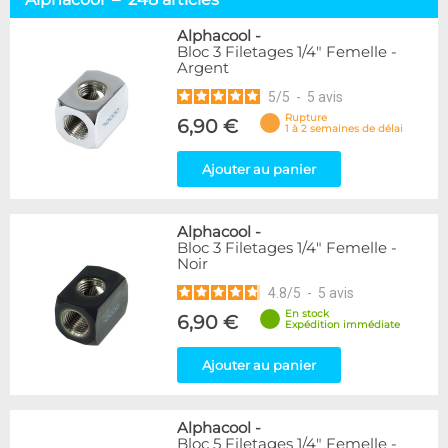
Embouts tuyaux souples
114
Embouts tubes rigides
110
Alphacool
-
Bloc 3 Filetages 1/4" Femelle -
Embouts Cannelés
18
Argent
Adaptateurs
338
5
/
5
-
5
avis
Marque
Rupture
6,90 €
1 à 2 semaines de délai
Alphacool
248
DocMicro
52
Ajouter au panier
BARROW
55
Bykski
3
Alphacool
-
Cooling.fr
10
Bloc 3 Filetages 1/4" Femelle -
EK Water Blocks
142
Noir
KooLance
18
4.8
/
5
-
5
avis
Monsoon
9
En stock
6,90 €
Nanoxia
2
Expédition immédiate
PrimoChill
1
Thermal Grizzly
Ajouter au panier
9
XSPC
31
Alphacool
-
Couleur
Bloc 5 Filetages 1/4" Femelle -