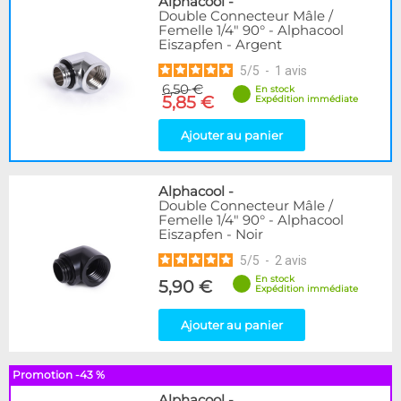
Alphacool
-
Double Connecteur Mâle /
Femelle 1/4" 90° - Alphacool
Eiszapfen - Argent
5
/
5
-
1
avis
6,50 €
En stock
5,85 €
Expédition immédiate
Ajouter au panier
Alphacool
-
Double Connecteur Mâle /
Femelle 1/4" 90° - Alphacool
Eiszapfen - Noir
5
/
5
-
2
avis
En stock
5,90 €
Expédition immédiate
Ajouter au panier
Promotion -43 %
Alphacool
-