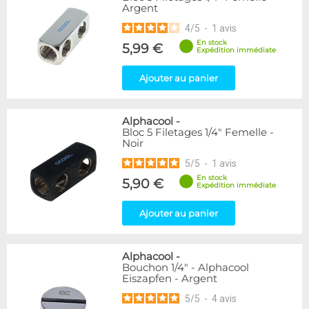
Argent
216
Argent
Bleu
2
4
/
5
-
1
avis
Noir/Nickel
28
En stock
5,99 €
Rouge
2
Expédition immédiate
Vert
5
Ajouter au panier
Couleur
Blanc
36
Alphacool
-
Noir
236
Bloc 5 Filetages 1/4" Femelle -
Noir
Plexi
2
5
/
5
-
1
avis
Couleur
En stock
5,90 €
Expédition immédiate
Or
1
Violet
4
Ajouter au panier
Forme
Coudé 30°
2
Alphacool
-
Bouchon 1/4" - Alphacool
Coudé 60°
1
Eiszapfen - Argent
Droit
280
5
/
5
-
4
avis
Raccord en Y
5