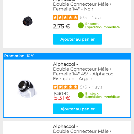
Double Connecteur Mâle /
Femelle 1/4" - Noir
5
/
5
-
1
avis
En stock
2,75 €
Expédition immédiate
Ajouter au panier
Promotion -10 %
Alphacool
-
Double Connecteur Mâle /
Femelle 1/4" 45° - Alphacool
Eiszapfen - Argent
5
/
5
-
1
avis
5,90 €
En stock
5,31 €
Expédition immédiate
Ajouter au panier
Alphacool
-
Double Connecteur Mâle /