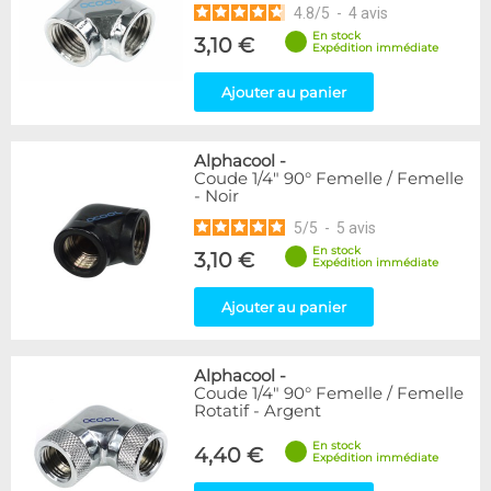
4.8
/
5
-
4
avis
En stock
3,10 €
Expédition immédiate
Ajouter au panier
Alphacool
-
Coude 1/4" 90° Femelle / Femelle
- Noir
5
/
5
-
5
avis
En stock
3,10 €
Expédition immédiate
Ajouter au panier
Alphacool
-
Coude 1/4" 90° Femelle / Femelle
Rotatif - Argent
En stock
4,40 €
Expédition immédiate