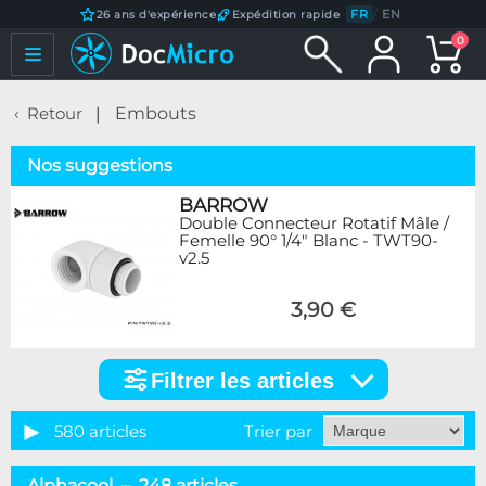
FR
/
EN
26 ans d'expérience
Expédition rapide
0
Retour
Embouts
Nos suggestions
BARROW
Double Connecteur Rotatif Mâle /
Femelle 90° 1/4" Blanc - TWT90-
v2.5
3,90 €
Filtrer les articles
Filtrer
les
articles
580 articles
Trier par
Catégorie
Alphacool – 248 articles