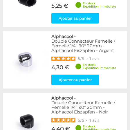
En stock
5,25 €
Expédition immédiate
Ajouter au panier
Alphacool
-
Double Connecteur Femelle /
Femelle 1/4" 90° 20mm -
Alphacool Eiszapfen - Argent
5
/
5
-
1
avis
En stock
4,30 €
Expédition immédiate
Ajouter au panier
Alphacool
-
Double Connecteur Femelle /
Femelle 1/4" 90° 20mm -
Alphacool Eiszapfen - Noir
5
/
5
-
1
avis
En stock
4,40 €
Expédition immédiate