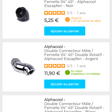
Femelle 1/4" 45° - Alphacool
Eiszapfen - Noir
5
/
5
-
1
avis
Rupture
5,25 €
1 à 2 semaines de délai
Ajouter au panier
Alphacool
-
Double Connecteur Mâle /
Femelle 1/4" 45° Double Rotatif -
Alphacool Eiszapfen - Argent
5
/
5
-
1
avis
En stock
11,90 €
Expédition immédiate
Ajouter au panier
Alphacool
-
Double Connecteur Mâle /
Femelle 1/4" 45° Double Rotatif -
Alphacool Eiszapfen - Blanc