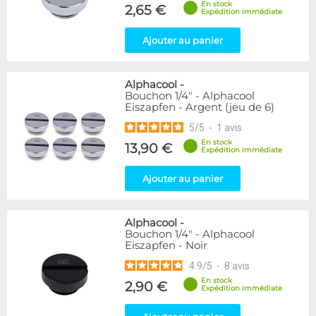
En stock
2,65 €
Expédition immédiate
Genre
Femelle
24
Ajouter au panier
Femelle / Femelle
53
Mâle
61
Alphacool
-
Mâle / Femelle
120
Bouchon 1/4" - Alphacool
Mâle / Mâle
44
Eiszapfen - Argent (jeu de 6)
5
/
5
-
1
avis
Filetage
En stock
13,90 €
1/4"
153
Expédition immédiate
1/8"
1
Ajouter au panier
Forme
Adaptateur
4
Alphacool
-
Bouchon
12
Bouchon 1/4" - Alphacool
Eiszapfen - Noir
Carré
4
Coudé 45°
39
4.9
/
5
-
8
avis
Coudé 90°
94
En stock
2,90 €
Expédition immédiate
Passe cloison
8
Raccord autobloquant
1