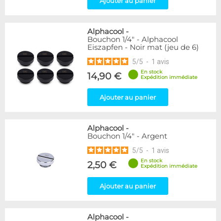
Ajouter au panier
Raccord en T
5
Disponibilité / Promotions
Alphacool
-
Articles en stock
Bouchon 1/4" - Alphacool
Eiszapfen - Noir mat (jeu de 6)
Articles en promotions
5
/
5
-
1
avis
Appliquer
En stock
14,90 €
Expédition immédiate
Ajouter au panier
Alphacool
-
Bouchon 1/4" - Argent
5
/
5
-
1
avis
En stock
2,50 €
Expédition immédiate
Ajouter au panier
Alphacool
-