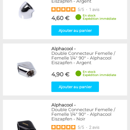
Eiszapfen - Argent
5
/
5
-
1
avis
En stock
4,60 €
Expédition immédiate
Ajouter au panier
Alphacool
-
Double Connecteur Femelle /
Femelle 1/4" 90° - Alphacool
Eiszapfen - Argent
En stock
4,90 €
Expédition immédiate
Ajouter au panier
Alphacool
-
Double Connecteur Femelle /
Femelle 1/4" 90° - Alphacool
Eiszapfen - Noir
5
/
5
-
2
avis