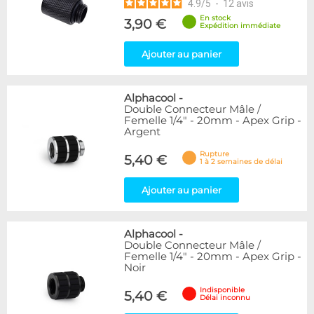
4.9
/
5
-
12
avis
En stock
3,90 €
Expédition immédiate
Ajouter au panier
Alphacool
-
Double Connecteur Mâle /
Femelle 1/4" - 20mm - Apex Grip -
Argent
Rupture
5,40 €
1 à 2 semaines de délai
Ajouter au panier
Alphacool
-
Double Connecteur Mâle /
Femelle 1/4" - 20mm - Apex Grip -
Noir
Indisponible
5,40 €
Délai inconnu