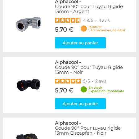
Alphacool
-
Coude 90° pour Tuyau Rigide
13mm - Argent
4.8
/
5
-
4
avis
Rupture
5,70 €
1 à 2 semaines de délai
Ajouter au panier
Alphacool
-
Coude 90° pour Tuyau Rigide
13mm - Noir
5
/
5
-
2
avis
En stock
5,70 €
Expédition immédiate
Ajouter au panier
Alphacool
-
Coude 90° Pour tuyau rigide
13mm Eiszapfen - Noir