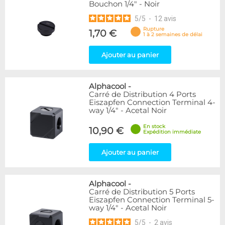
Bouchon 1/4" - Noir
5
/
5
-
12
avis
Rupture
1,70 €
1 à 2 semaines de délai
Ajouter au panier
Alphacool
-
Carré de Distribution 4 Ports
Eiszapfen Connection Terminal 4-
way 1/4" - Acetal Noir
En stock
10,90 €
Expédition immédiate
Ajouter au panier
Alphacool
-
Carré de Distribution 5 Ports
Eiszapfen Connection Terminal 5-
way 1/4" - Acetal Noir
5
/
5
-
2
avis