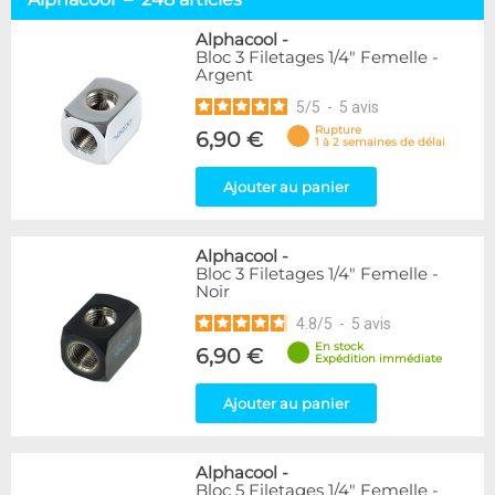
Embouts tuyaux souples
114
Embouts tubes rigides
110
Alphacool
-
Bloc 3 Filetages 1/4" Femelle -
Embouts Cannelés
18
Argent
Adaptateurs
338
5
/
5
-
5
avis
Marque
Rupture
6,90 €
1 à 2 semaines de délai
Alphacool
248
DocMicro
52
Ajouter au panier
BARROW
55
Bykski
3
Alphacool
-
Cooling.fr
10
Bloc 3 Filetages 1/4" Femelle -
EK Water Blocks
142
Noir
KooLance
18
4.8
/
5
-
5
avis
Monsoon
9
En stock
6,90 €
Nanoxia
2
Expédition immédiate
PrimoChill
1
Thermal Grizzly
Ajouter au panier
9
XSPC
31
Alphacool
-
Couleur
Bloc 5 Filetages 1/4" Femelle -