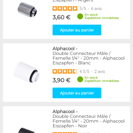
Eiszapfen - Argent
5
/
5
-
6
avis
En stock
3,60 €
Expédition immédiate
Ajouter au panier
Alphacool
-
Double Connecteur Mâle /
Femelle 1/4" - 20mm - Alphacool
Eiszapfen - Blanc
4.5
/
5
-
2
avis
En stock
3,90 €
Expédition immédiate
Ajouter au panier
Alphacool
-
Double Connecteur Mâle /
Femelle 1/4" - 20mm - Alphacool
Eiszapfen - Noir