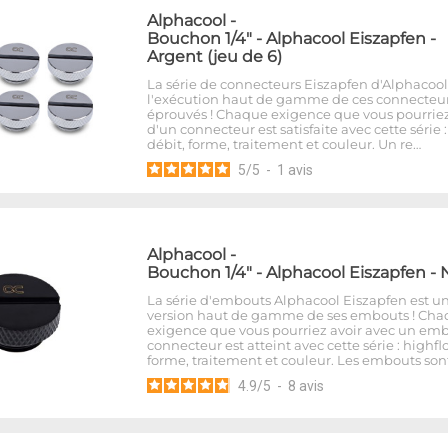
Alphacool
-
Bouchon 1/4" - Alphacool Eiszapfen -
Argent (jeu de 6)
La série de connecteurs Eiszapfen d'Alphacool
l'exécution haut de gamme de ces connecteu
éprouvés ! Chaque exigence que vous pourriez
d'un connecteur est satisfaite avec cette série 
débit, forme, traitement et couleur. Un re…
5
/
5
-
1
avis
Alphacool
-
Bouchon 1/4" - Alphacool Eiszapfen - 
La série d'embouts Alphacool Eiszapfen est u
version haut de gamme de ses embouts ! Ch
exigence que vous pourriez avoir avec un em
connecteur est atteint avec cette série : highfl
forme, traitement et couleur. Les embouts son
4.9
/
5
-
8
avis