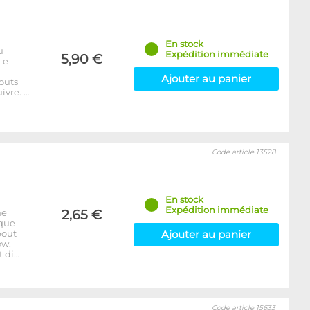
En stock
u
Expédition immédiate
5,90 €
Le
Ajouter au panier
outs
ivre. …
Code article 13528
En stock
Expédition immédiate
ne
2,65 €
aque
bout
Ajouter au panier
ow,
t di…
Code article 15633