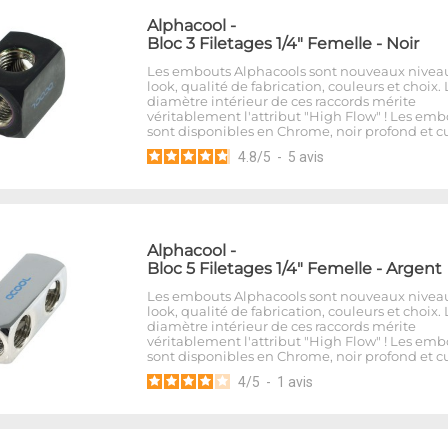
Alphacool
-
Bloc 3 Filetages 1/4" Femelle - Noir
Les embouts Alphacools sont nouveaux nivea
look, qualité de fabrication, couleurs et choix. 
diamètre intérieur de ces raccords mérite
véritablement l'attribut "High Flow" ! Les emb
sont disponibles en Chrome, noir profond et cu
4.8
/
5
-
5
avis
Alphacool
-
Bloc 5 Filetages 1/4" Femelle - Argent
Les embouts Alphacools sont nouveaux nivea
look, qualité de fabrication, couleurs et choix. 
diamètre intérieur de ces raccords mérite
véritablement l'attribut "High Flow" ! Les emb
sont disponibles en Chrome, noir profond et cu
4
/
5
-
1
avis