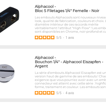
Alphacool
-
Bloc 5 Filetages 1/4" Femelle - Noir
Les embouts Alphacools sont nouveaux nivea
look, qualité de fabrication, couleurs et choix. 
diamètre intérieur de ces raccords mérite
véritablement l'attribut "High Flow" ! Les emb
sont disponibles en Chrome, noir profond et cu
5
/
5
-
1
avis
Alphacool
-
Bouchon 1/4" - Alphacool Eiszapfen -
Argent
La série d'embouts Alphacool Eiszapfen est u
version haut de gamme de ses embouts ! Ch
exigence que vous pourriez avoir avec un em
connecteur est atteint avec cette série : highfl
forme, traitement et couleur. Les embouts son
5
/
5
-
4
avis