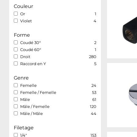
Couleur
Or
1
Violet
4
Forme
Coudé 30°
2
Coudé 60°
1
Droit
280
Raccord en Y
5
Genre
Femelle
24
Femelle / Femelle
53
Mâle
61
Mâle / Femelle
120
Mâle / Mâle
44
Filetage
1/4"
153