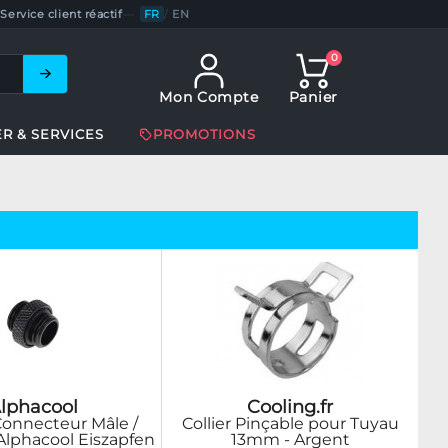
Service client réactif
—
FR
/
EN
0
Mon Compte
Panier
ER & SERVICES
PROMOTIONS
lphacool
Cooling.fr
onnecteur Mâle /
Collier Pinçable pour Tuyau
 Alphacool Eiszapfen
13mm - Argent