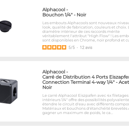
Alphacool
-
Bouchon 1/4" - Noir
Les embouts Alphacools sont nouveaux nivea
look, qualité de fabrication, couleurs et choix. 
diamètre intérieur de ces raccords mérite
véritablement l'attribut "High Flow" ! Les emb
sont disponibles en Chrome, noir profond et cu
5
/
5
-
12
avis
Alphacool
-
Carré de Distribution 4 Ports Eiszapf
Connection Terminal 4-way 1/4" - Acet
Noir
Le carré Alphacool Eiszpafen avec 4x filetages
intérieurs 1/4" offre des possibilités polyvalent
étendre le circuit d'eau avec différents compo
Matériaux et bouchons d'étanchéité brevetés 
gagner un maximum de poids, le ca…