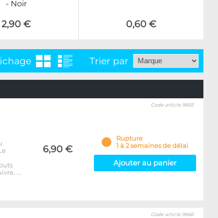
- Noir
2,90 €
0,60 €
fichage
Trier par
Code article 9665
Rupture
u
1 à 2 semaines de délai
6,90 €
Le
Ajouter au panier
outs
ivre. …
Code article 9666