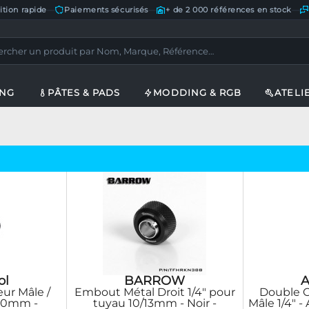
ition rapide
—
Paiements sécurisés
—
+ de 2 000 références en stock
—
ING
PÂTES & PADS
MODDING & RGB
ATELI
ol
BARROW
A
ur Mâle /
Embout Métal Droit 1/4" pour
Double C
 20mm -
tuyau 10/13mm - Noir -
Mâle 1/4" -