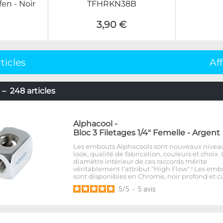
en - Noir
TFHRKN38B
3,90 €
ticles
Af
– 248 articles
Alphacool
-
Bloc 3 Filetages 1/4" Femelle - Argent
Les embouts Alphacools sont nouveaux nivea
look, qualité de fabrication, couleurs et choix. 
diamètre intérieur de ces raccords mérite
véritablement l'attribut "High Flow" ! Les emb
sont disponibles en Chrome, noir profond et cu
5
/
5
-
5
avis