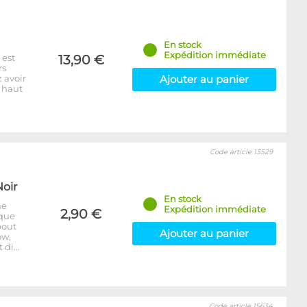
En stock
Expédition immédiate
 est
13,90 €
rs
 avoir
Ajouter au panier
: haut
Code article 13529
Noir
En stock
ne
Expédition immédiate
2,90 €
aque
bout
Ajouter au panier
ow,
t di…
Code article 15634