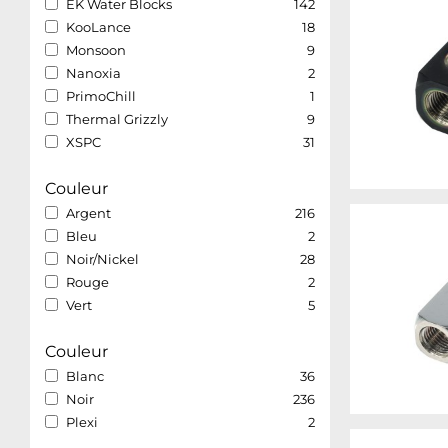
EK Water Blocks
142
KooLance
18
Monsoon
9
Nanoxia
2
PrimoChill
1
Thermal Grizzly
9
XSPC
31
Couleur
Argent
216
Bleu
2
Noir/Nickel
28
Rouge
2
Vert
5
Couleur
Blanc
36
Noir
236
Plexi
2