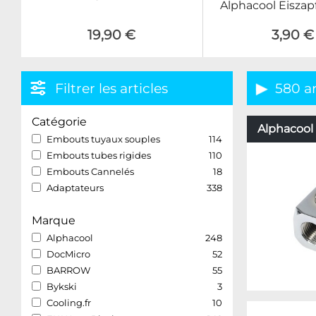
Alphacool Eiszapf
19,90 €
3,90 €
Filtrer les articles
580 ar
Catégorie
Alphacool 
Embouts tuyaux souples
114
Embouts tubes rigides
110
Embouts Cannelés
18
Adaptateurs
338
Marque
Alphacool
248
DocMicro
52
BARROW
55
Bykski
3
Cooling.fr
10