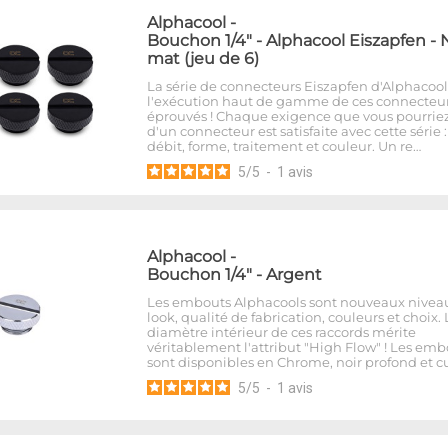
Alphacool
-
Bouchon 1/4" - Alphacool Eiszapfen - 
mat (jeu de 6)
La série de connecteurs Eiszapfen d'Alphacool
l'exécution haut de gamme de ces connecteu
éprouvés ! Chaque exigence que vous pourriez
d'un connecteur est satisfaite avec cette série 
débit, forme, traitement et couleur. Un re…
5
/
5
-
1
avis
Alphacool
-
Bouchon 1/4" - Argent
Les embouts Alphacools sont nouveaux nivea
look, qualité de fabrication, couleurs et choix. 
diamètre intérieur de ces raccords mérite
véritablement l'attribut "High Flow" ! Les emb
sont disponibles en Chrome, noir profond et cu
5
/
5
-
1
avis