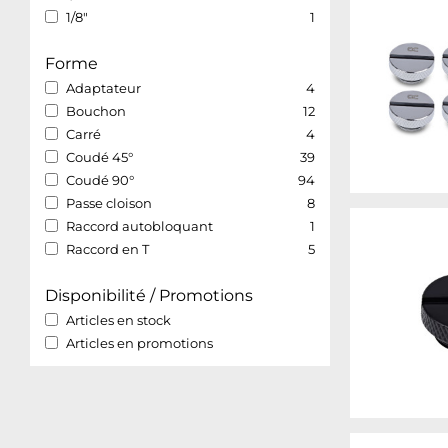
1/8"
1
Forme
Adaptateur
4
Bouchon
12
Carré
4
Coudé 45°
39
Coudé 90°
94
Passe cloison
8
Raccord autobloquant
1
Raccord en T
5
Disponibilité / Promotions
Articles en stock
Articles en promotions