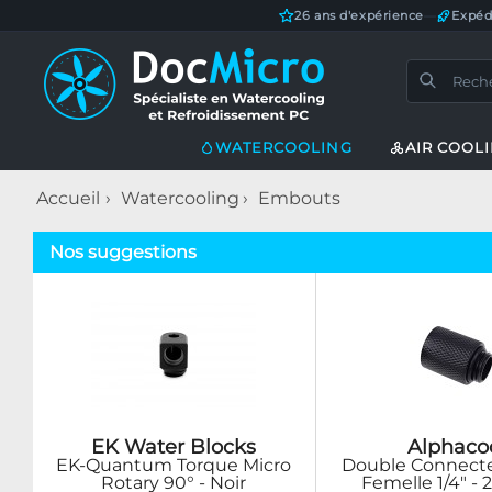
26 ans d'expérience
—
Expéd
WATERCOOLING
AIR COOL
Accueil
Watercooling
Embouts
Nos suggestions
EK Water Blocks
Alphaco
EK-Quantum Torque Micro
Double Connecte
Rotary 90° - Noir
Femelle 1/4" -