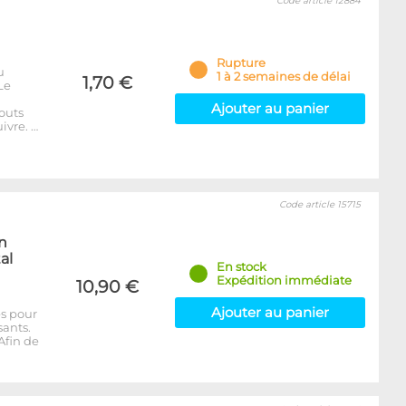
Code article 12884
Rupture
u
1 à 2 semaines de délai
1,70 €
Le
Ajouter au panier
outs
ivre. …
Code article 15715
en
al
En stock
Expédition immédiate
10,90 €
Ajouter au panier
es pour
sants.
Afin de