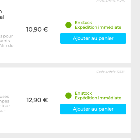
Code article 15716
n
al
En stock
Expédition immédiate
10,90 €
es pour
Ajouter au panier
sants.
Afin de
Code article 12581
En stock
euses
Expédition immédiate
12,90 €
ompes
etour
Ajouter au panier
. -