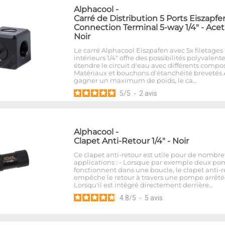
Alphacool
-
Carré de Distribution 5 Ports Eiszapfe
Connection Terminal 5-way 1/4" - Acet
Noir
Le carré Alphacool Eiszpafen avec 5x filetages
intérieurs 1/4" offre des possibilités polyvalent
étendre le circuit d'eau avec différents compo
Matériaux et bouchons d'étanchéité brevetés 
gagner un maximum de poids, le ca…
5
/
5
-
2
avis
Alphacool
-
Clapet Anti-Retour 1/4" - Noir
Ce clapet anti-retour est utile pour de nombr
applications : - Lorsque par exemple deux p
fonctionnent dans une boucle, le clapet anti-r
empêche le retour à travers une pompe arrêtée
Lorsqu'il est intégré directement derrière…
4.8
/
5
-
5
avis