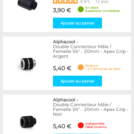
4.9
/
5
-
12
avis
En stock
3,90 €
Expédition immédiate
Ajouter au panier
Alphacool
-
Double Connecteur Mâle /
Femelle 1/4" - 20mm - Apex Grip -
Argent
Rupture
5,40 €
1 à 2 semaines de délai
Ajouter au panier
Alphacool
-
Double Connecteur Mâle /
Femelle 1/4" - 20mm - Apex Grip -
Noir
Indisponible
5,40 €
Délai inconnu