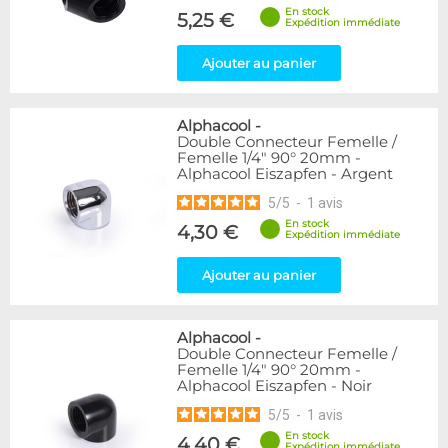
En stock
5,25 €
Expédition immédiate
Ajouter au panier
Alphacool
-
Double Connecteur Femelle /
Femelle 1/4" 90° 20mm -
Alphacool Eiszapfen - Argent
5
/
5
-
1
avis
En stock
4,30 €
Expédition immédiate
Ajouter au panier
Alphacool
-
Double Connecteur Femelle /
Femelle 1/4" 90° 20mm -
Alphacool Eiszapfen - Noir
5
/
5
-
1
avis
En stock
4,40 €
Expédition immédiate