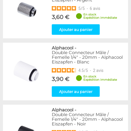
Eiszapfen - Argent
5
/
5
-
6
avis
En stock
3,60 €
Expédition immédiate
Ajouter au panier
Alphacool
-
Double Connecteur Mâle /
Femelle 1/4" - 20mm - Alphacool
Eiszapfen - Blanc
4.5
/
5
-
2
avis
En stock
3,90 €
Expédition immédiate
Ajouter au panier
Alphacool
-
Double Connecteur Mâle /
Femelle 1/4" - 20mm - Alphacool
Eiszapfen - Noir