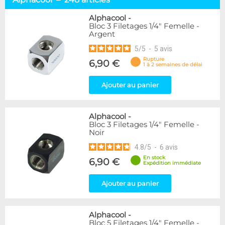
Embouts tuyaux souples
114
Embouts tubes rigides
110
Alphacool
-
Bloc 3 Filetages 1/4" Femelle -
Embouts Cannelés
18
Argent
Adaptateurs
338
5
/
5
-
5
avis
Marque
Rupture
6,90 €
1 à 2 semaines de délai
Alphacool
248
DocMicro
52
Ajouter au panier
BARROW
55
Bykski
3
Alphacool
-
Cooling.fr
10
Bloc 3 Filetages 1/4" Femelle -
EK Water Blocks
142
Noir
KooLance
18
4.8
/
5
-
6
avis
Monsoon
9
En stock
6,90 €
Nanoxia
2
Expédition immédiate
PrimoChill
1
Thermal Grizzly
Ajouter au panier
9
XSPC
31
Alphacool
-
Couleur
Bloc 5 Filetages 1/4" Femelle -