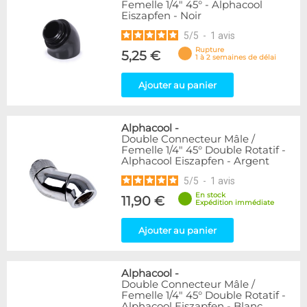
Femelle 1/4" 45° - Alphacool
Eiszapfen - Noir
5
/
5
-
1
avis
Rupture
5,25 €
1 à 2 semaines de délai
Ajouter au panier
Alphacool
-
Double Connecteur Mâle /
Femelle 1/4" 45° Double Rotatif -
Alphacool Eiszapfen - Argent
5
/
5
-
1
avis
En stock
11,90 €
Expédition immédiate
Ajouter au panier
Alphacool
-
Double Connecteur Mâle /
Femelle 1/4" 45° Double Rotatif -
Alphacool Eiszapfen - Blanc