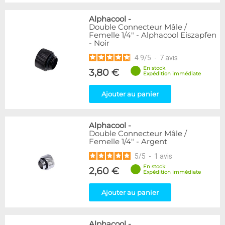
Alphacool
-
Double Connecteur Mâle /
Femelle 1/4" - Alphacool Eiszapfen
- Noir
4.9
/
5
-
7
avis
En stock
3,80 €
Expédition immédiate
Ajouter au panier
Alphacool
-
Double Connecteur Mâle /
Femelle 1/4" - Argent
5
/
5
-
1
avis
En stock
2,60 €
Expédition immédiate
Ajouter au panier
Alphacool
-