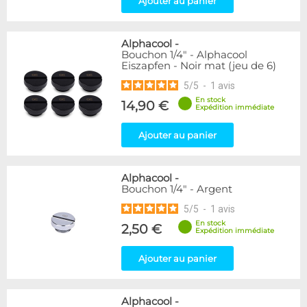
Ajouter au panier
Passe cloison
8
Raccord autobloquant
1
Raccord en T
5
Alphacool
-
Bouchon 1/4" - Alphacool
Eiszapfen - Noir mat (jeu de 6)
Disponibilité / Promotions
5
/
5
-
1
avis
Articles en stock
Articles en promotions
En stock
14,90 €
Expédition immédiate
Appliquer
Ajouter au panier
Alphacool
-
Bouchon 1/4" - Argent
5
/
5
-
1
avis
En stock
2,50 €
Expédition immédiate
Ajouter au panier
Alphacool
-