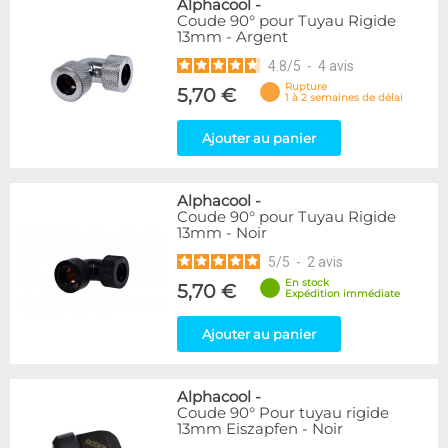
Alphacool
-
Coude 90° pour Tuyau Rigide
13mm - Argent
4.8
/
5
-
4
avis
Rupture
5,70 €
1 à 2 semaines de délai
Ajouter au panier
Alphacool
-
Coude 90° pour Tuyau Rigide
13mm - Noir
5
/
5
-
2
avis
En stock
5,70 €
Expédition immédiate
Ajouter au panier
Alphacool
-
Coude 90° Pour tuyau rigide
13mm Eiszapfen - Noir