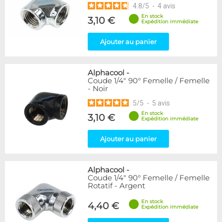
4.8
/
5
-
4
avis
En stock
3,10 €
Expédition immédiate
Ajouter au panier
Alphacool
-
Coude 1/4" 90° Femelle / Femelle
- Noir
5
/
5
-
5
avis
En stock
3,10 €
Expédition immédiate
Ajouter au panier
Alphacool
-
Coude 1/4" 90° Femelle / Femelle
Rotatif - Argent
En stock
4,40 €
Expédition immédiate