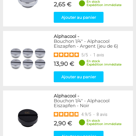
En stock
Forme
2,65 €
Expédition immédiate
Coudé 60°
1
Ajouter au panier
Genre
Femelle
24
Alphacool
-
Femelle / Femelle
53
Bouchon 1/4" - Alphacool
Mâle
61
Eiszapfen - Argent (jeu de 6)
Mâle / Femelle
120
5
/
5
-
1
avis
Mâle / Mâle
44
En stock
13,90 €
Expédition immédiate
Filetage
Ajouter au panier
1/4"
153
1/8"
1
Alphacool
-
Forme
Bouchon 1/4" - Alphacool
Eiszapfen - Noir
Adaptateur
4
Bouchon
12
4.9
/
5
-
8
avis
Carré
4
En stock
2,90 €
Expédition immédiate
Coudé 30°
2
Coudé 90°
94