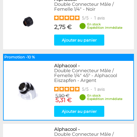
Double Connecteur Mâle /
Femelle 1/4" - Noir
5
/
5
-
1
avis
En stock
2,75 €
Expédition immédiate
Ajouter au panier
Promotion -10 %
Alphacool
-
Double Connecteur Mâle /
Femelle 1/4" 45° - Alphacool
Eiszapfen - Argent
5
/
5
-
1
avis
5,90 €
En stock
5,31 €
Expédition immédiate
Ajouter au panier
Alphacool
-
Double Connecteur Mâle /