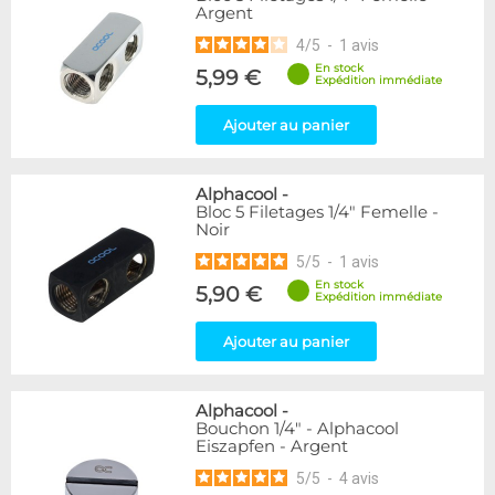
Argent
216
Argent
Bleu
2
4
/
5
-
1
avis
Or
1
En stock
5,99 €
Rouge
2
Expédition immédiate
Vert
5
Ajouter au panier
Violet
4
Couleur
Alphacool
-
Blanc
36
Bloc 5 Filetages 1/4" Femelle -
Noir
Noir/Nickel
28
5
/
5
-
1
avis
Couleur
En stock
5,90 €
Expédition immédiate
Noir
236
Plexi
2
Ajouter au panier
Forme
Coudé 45°
39
Alphacool
-
Bouchon 1/4" - Alphacool
Droit
280
Eiszapfen - Argent
Raccord en Y
5
5
/
5
-
4
avis