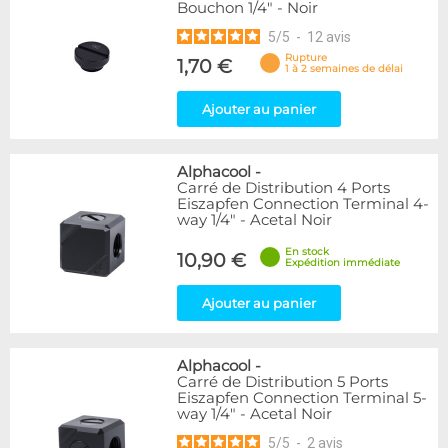
Bouchon 1/4" - Noir
5
/
5
-
12
avis
Rupture
1,70 €
1 à 2 semaines de délai
Ajouter au panier
Alphacool
-
Carré de Distribution 4 Ports
Eiszapfen Connection Terminal 4-
way 1/4" - Acetal Noir
En stock
10,90 €
Expédition immédiate
Ajouter au panier
Alphacool
-
Carré de Distribution 5 Ports
Eiszapfen Connection Terminal 5-
way 1/4" - Acetal Noir
5
/
5
-
2
avis