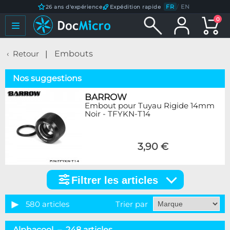
FR
/
EN
26 ans d'expérience
Expédition rapide
0
Retour
Embouts
Nos suggestions
BARROW
Embout pour Tuyau Rigide 14mm
Noir - TFYKN-T14
3,90 €
Filtrer les articles
Filtrer
les
articles
580 articles
Trier par
Catégorie
Alphacool – 248 articles