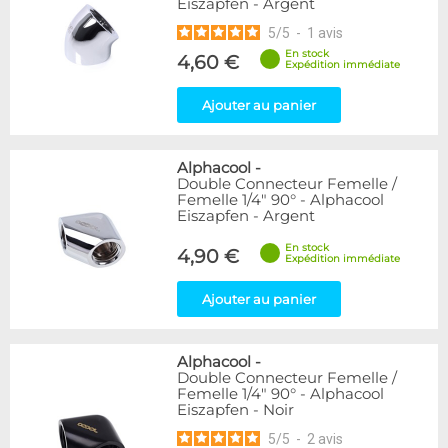
Eiszapfen - Argent
5
/
5
-
1
avis
En stock
4,60 €
Expédition immédiate
Ajouter au panier
Alphacool
-
Double Connecteur Femelle /
Femelle 1/4" 90° - Alphacool
Eiszapfen - Argent
En stock
4,90 €
Expédition immédiate
Ajouter au panier
Alphacool
-
Double Connecteur Femelle /
Femelle 1/4" 90° - Alphacool
Eiszapfen - Noir
5
/
5
-
2
avis