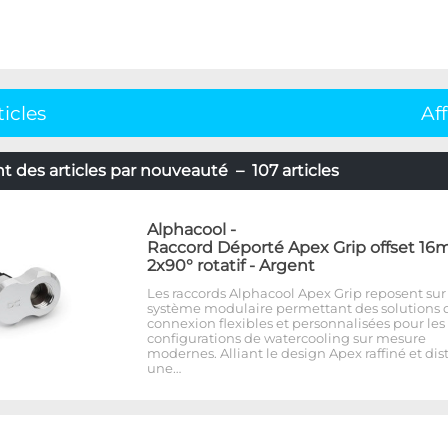
ticles
Af
 des articles par nouveauté – 107 articles
Alphacool
-
Raccord Déporté Apex Grip offset 1
2x90° rotatif - Argent
Les raccords Alphacool Apex Grip reposent sur
système modulaire permettant des solutions 
connexion flexibles et personnalisées pour les
configurations de watercooling sur mesure
modernes. Alliant le design Apex raffiné et dist
une…