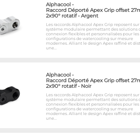
Alphacool
-
Raccord Déporté Apex Grip offset 2
2x90° rotatif - Argent
Les raccords Alphacool Apex Grip reposent sur
système modulaire permettant des solutions 
connexion flexibles et personnalisées pour les
configurations de watercooling sur mesure
modernes. Alliant le design Apex raffiné et dist
une…
Alphacool
-
Raccord Déporté Apex Grip offset 2
2x90° rotatif - Noir
Les raccords Alphacool Apex Grip reposent sur
système modulaire permettant des solutions 
connexion flexibles et personnalisées pour les
configurations de watercooling sur mesure
modernes. Alliant le design Apex raffiné et dist
une…