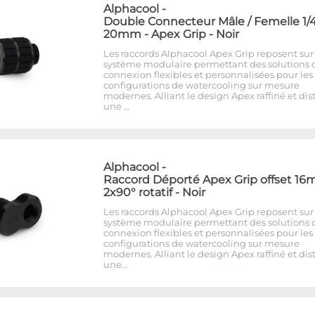
Alphacool
-
Double Connecteur Mâle / Femelle 1/4
20mm - Apex Grip - Noir
Les raccords Alphacool Apex Grip reposent sur
système modulaire permettant des solutions 
connexion flexibles et personnalisées pour les
configurations de watercooling sur mesure
modernes. Alliant le design Apex raffiné et dist
une …
Alphacool
-
Raccord Déporté Apex Grip offset 1
2x90° rotatif - Noir
Les raccords Alphacool Apex Grip reposent sur
système modulaire permettant des solutions 
connexion flexibles et personnalisées pour les
configurations de watercooling sur mesure
modernes. Alliant le design Apex raffiné et dist
une…