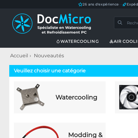
26 ans d'expérience
—
Expéd
WATERCOOLING
AIR COOL
Accueil
Nouveautés
Veuillez choisir une catégorie
Watercooling
Modding &