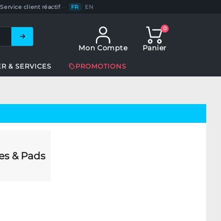
Service client réactif
—
FR
/
EN
0
Mon Compte
Panier
ER & SERVICES
PROMOTIONS
es & Pads