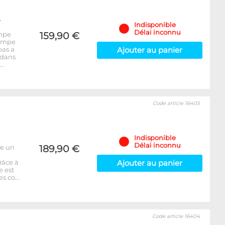
e
Indisponible
Délai inconnu
ompe
159,90 €
pompe
bas a
Ajouter au panier
 dans
s…
Code article 16405
Indisponible
Délai inconnu
ie un
189,90 €
râce à
Ajouter au panier
 est
es co…
Code article 16404