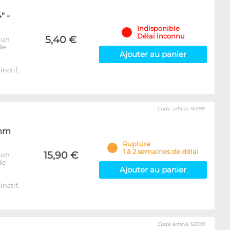
" -
Indisponible
Délai inconnu
5,40 €
 un
de
Ajouter au panier
inctif,
Code article 16399
6mm
Rupture
1 à 2 semaines de délai
15,90 €
 un
de
Ajouter au panier
inctif,
Code article 16398