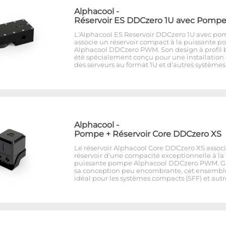
Alphacool
-
Réservoir ES DDCzero 1U avec Pomp
L'Alphacool ES Reservoir DDCzero 1U avec p
associe un réservoir compact à la puissante 
Alphacool DDCzero PWM. Son design à profil 
été spécialement conçu pour une installation
des serveurs au format 1U et d'autres système
Alphacool
-
Pompe + Réservoir Core DDCzero XS
Le réservoir Alphacool Core DDCzero XS assoc
réservoir d'une compacité exceptionnelle à la
puissante pompe Alphacool DDCzero PWM. G
sa conception peu encombrante, cet ensemble
idéal pour les systèmes compacts (SFF) et autr