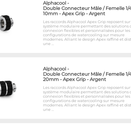
Alphacool
-
Double Connecteur Mâle / Femelle 1/4
10mm - Apex Grip - Argent
Les raccords Alphacool Apex Grip reposent sur
système modulaire permettant des solutions 
connexion flexibles et personnalisées pour les
configurations de watercooling sur mesure
modernes. Alliant le design Apex raffiné et dist
une …
Alphacool
-
Double Connecteur Mâle / Femelle 1/4
20mm - Apex Grip - Argent
Les raccords Alphacool Apex Grip reposent sur
système modulaire permettant des solutions 
connexion flexibles et personnalisées pour les
configurations de watercooling sur mesure
modernes. Alliant le design Apex raffiné et dist
une …