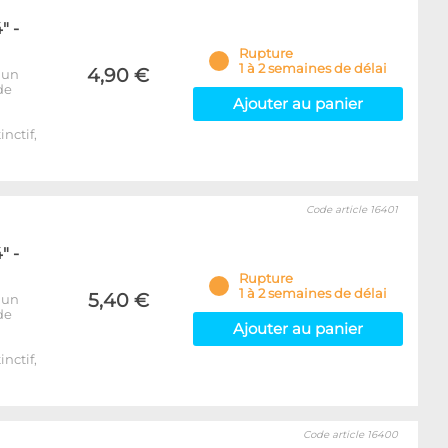
" -
Rupture
1 à 2 semaines de délai
4,90 €
 un
de
Ajouter au panier
inctif,
Code article 16401
" -
Rupture
1 à 2 semaines de délai
5,40 €
 un
de
Ajouter au panier
inctif,
Code article 16400