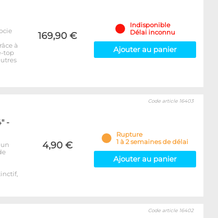
Indisponible
ocie
Délai inconnu
169,90 €
râce à
Ajouter au panier
e-top
autres
Code article 16403
" -
Rupture
1 à 2 semaines de délai
4,90 €
 un
de
Ajouter au panier
inctif,
Code article 16402