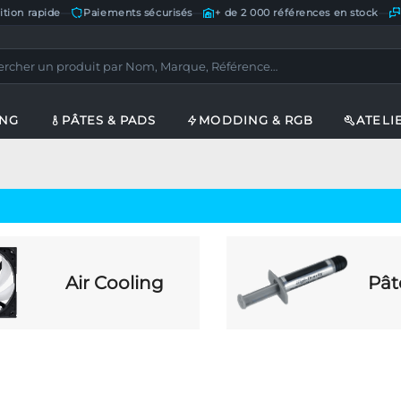
ition rapide
—
Paiements sécurisés
—
+ de 2 000 références en stock
—
ING
PÂTES & PADS
MODDING & RGB
ATELI
Air Cooling
Pât