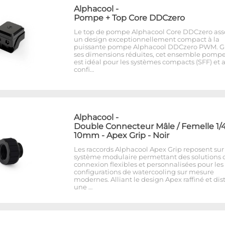
Alphacool
-
Pompe + Top Core DDCzero
Le top de pompe Alphacool Core DDCzero ass
un design exceptionnellement compact à la
puissante pompe Alphacool DDCzero PWM. G
ses dimensions réduites, cet ensemble pomp
est idéal pour les systèmes compacts (SFF) et 
confi…
Alphacool
-
Double Connecteur Mâle / Femelle 1/4
10mm - Apex Grip - Noir
Les raccords Alphacool Apex Grip reposent sur
système modulaire permettant des solutions 
connexion flexibles et personnalisées pour les
configurations de watercooling sur mesure
modernes. Alliant le design Apex raffiné et dist
une …