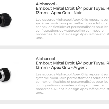
Alphacool
-
Embout Métal Droit 1/4" pour Tuyau R
13mm - Apex Grip - Noir
Les raccords Alphacool Apex Grip reposent sur
système modulaire permettant des solutions 
connexion flexibles et personnalisées pour les
configurations de watercooling sur mesure
modernes. Alliant le design Apex raffiné et dist
une…
Alphacool
-
Embout Métal Droit 1/4" pour Tuyau R
13mm - Apex Grip - Argent
Les raccords Alphacool Apex Grip reposent sur
système modulaire permettant des solutions 
connexion flexibles et personnalisées pour les
configurations de watercooling sur mesure
modernes. Alliant le design Apex raffiné et dist
une…