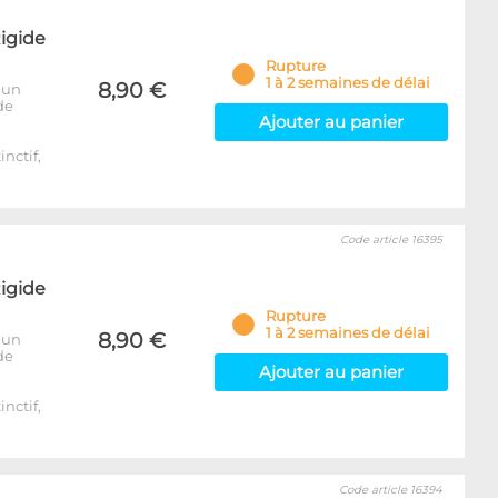
igide
Rupture
1 à 2 semaines de délai
8,90 €
 un
de
Ajouter au panier
inctif,
Code article 16395
igide
Rupture
1 à 2 semaines de délai
8,90 €
 un
de
Ajouter au panier
inctif,
Code article 16394