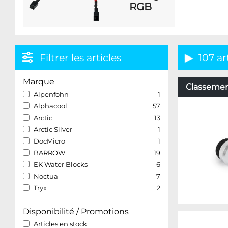
RGB
Filtrer les articles
107 ar
Marque
Classement
Alpenfohn
1
Alphacool
57
Arctic
13
Arctic Silver
1
DocMicro
1
BARROW
19
EK Water Blocks
6
Noctua
7
Tryx
2
Disponibilité / Promotions
Articles en stock