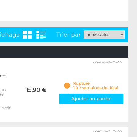
fichage
Trier par
Code article 16408
6mm
Rupture
1 à 2 semaines de délai
15,90 €
 un
de
Ajouter au panier
inctif,
Code article 16406