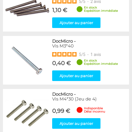
5
/
5
-
2
avis
En stock
1,10 €
Expédition immédiate
Ajouter au panier
DocMicro
-
Vis M3*40
5
/
5
-
1
avis
En stock
0,40 €
Expédition immédiate
Ajouter au panier
DocMicro
-
Vis M4*30 (Jeu de 4)
Indisponible
0,99 €
Délai inconnu
Ajouter au panier