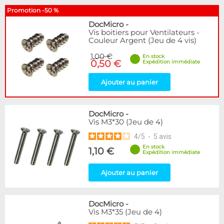
Promotion -50 %
DocMicro
-
Vis boitiers pour Ventilateurs -
Couleur Argent (Jeu de 4 vis)
1,00 €
En stock
0,50 €
Expédition immédiate
Ajouter au panier
DocMicro
-
Vis M3*30 (Jeu de 4)
4
/
5
-
5
avis
En stock
1,10 €
Expédition immédiate
Ajouter au panier
DocMicro
-
Vis M3*35 (Jeu de 4)