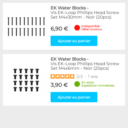
EK Water Blocks
-
Vis EK-Loop Phillips Head Screw
Set M4x30mm - Noir (20pcs)
Indisponible
6,90 €
Délai inconnu
Ajouter au panier
EK Water Blocks
-
Vis EK-Loop Phillips Head Screw
Set M4x6mm - Noir (20pcs)
5
/
5
-
1
avis
En stock
3,90 €
Expédition immédiate
Ajouter au panier