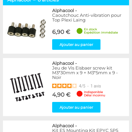
Alphacool
8
DocMicro
13
Alphacool
-
Caoutchouc Anti-vibration pour
Bykski
1
Top Plexi Laing
EK Water Blocks
8
En stock
6,90 €
Expédition immédiate
Disponibilité / Promotions
Articles en stock
Ajouter au panier
Articles en promotions
Appliquer
Alphacool
-
Jeu de Vis Eisbaer screw kit
M3*30mm x 9 + M3*5mm x 9 -
Noir
4
/
5
-
1
avis
Indisponible
4,90 €
Délai inconnu
Ajouter au panier
Alphacool
-
Kit ES Mounting Kit EPYC SP5