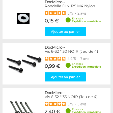
DocMicro
-
Rondelle DIN 125 M4 Nylon
5
/
5
-
2
avis
En stock
0,15 €
Expédition immédiate
Ajouter au panier
DocMicro
-
Vis 6-32 * 30 NOIR (Jeu de 4)
4.9
/
5
-
7
avis
En stock
0,99 €
Expédition immédiate
Ajouter au panier
DocMicro
-
Vis 6-32 * 35 NOIR (Jeu de 4)
5
/
5
-
5
avis
En stock
2,40 €
Expédition immédiate