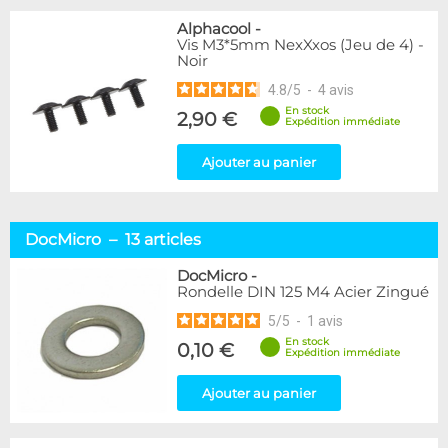
Alphacool
-
Vis M3*5mm NexXxos (Jeu de 4) -
Noir
4.8
/
5
-
4
avis
En stock
2,90 €
Expédition immédiate
Ajouter au panier
DocMicro – 13 articles
DocMicro
-
Rondelle DIN 125 M4 Acier Zingué
5
/
5
-
1
avis
En stock
0,10 €
Expédition immédiate
Ajouter au panier