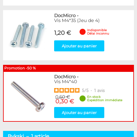
DocMicro
-
Vis M4*35 (Jeu de 4)
Indisponible
1,20 €
Délai inconnu
Ajouter au panier
Promotion -50 %
DocMicro
-
Vis M4*40
5
/
5
-
1
avis
0,60 €
En stock
0,30 €
Expédition immédiate
Ajouter au panier
Bykski – 1 article