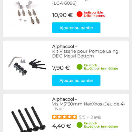
(LGA 6096)
Indisponible
10,90 €
Délai inconnu
Ajouter au panier
Alphacool
-
Kit Visserie pour Pompe Laing
DDC Metal Bottom
En stock
7,90 €
Expédition immédiate
Ajouter au panier
Alphacool
-
Vis M3*30mm NexXxos (Jeu de 4)
- Noir
5
/
5
-
3
avis
En stock
4,40 €
Expédition immédiate