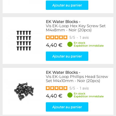
Ajouter au panier
EK Water Blocks
-
Vis EK-Loop Hex Key Screw Set
M4x8mm - Noir (20pcs)
5
/
5
-
1
avis
En stock
4,40 €
Expédition immédiate
Ajouter au panier
EK Water Blocks
-
Vis EK-Loop Phillips Head Screw
Set M4x10mm - Noir (20pcs)
5
/
5
-
1
avis
En stock
4,40 €
Expédition immédiate
Ajouter au panier