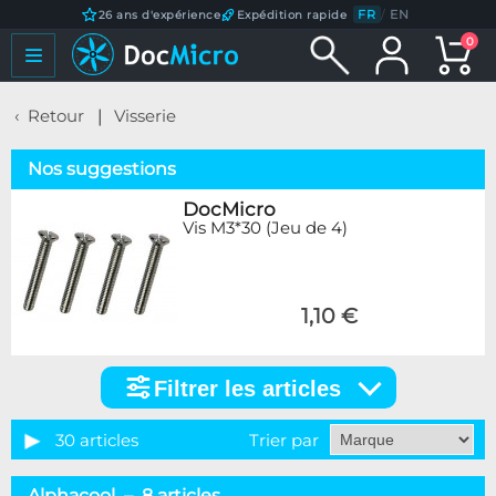
FR
/
EN
26 ans d'expérience
Expédition rapide
0
Retour
Visserie
Nos suggestions
DocMicro
Vis M3*30 (Jeu de 4)
1,10 €
Filtrer les articles
Filtrer
les
articles
30 articles
Trier par
Marque
Alphacool – 8 articles