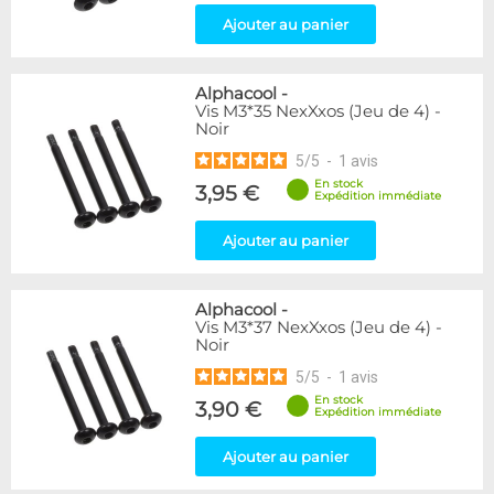
Ajouter au panier
Alphacool
-
Vis M3*35 NexXxos (Jeu de 4) -
Noir
5
/
5
-
1
avis
En stock
3,95 €
Expédition immédiate
Ajouter au panier
Alphacool
-
Vis M3*37 NexXxos (Jeu de 4) -
Noir
5
/
5
-
1
avis
En stock
3,90 €
Expédition immédiate
Ajouter au panier