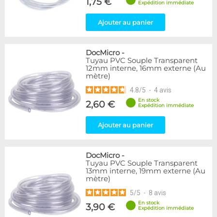
1,75 €
Expédition immédiate
Ajouter au panier
DocMicro
-
Tuyau PVC Souple Transparent
12mm interne, 16mm externe (Au
mètre)
4.8
/
5
-
4
avis
En stock
2,60 €
Expédition immédiate
Ajouter au panier
DocMicro
-
Tuyau PVC Souple Transparent
13mm interne, 19mm externe (Au
mètre)
5
/
5
-
8
avis
En stock
3,90 €
Expédition immédiate