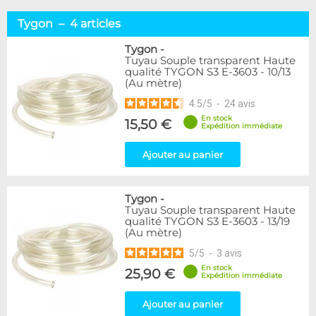
Tygon – 4 articles
Tygon
-
Tuyau Souple transparent Haute
qualité TYGON S3 E-3603 - 10/13
(Au mètre)
4.5
/
5
-
24
avis
En stock
15,50 €
Expédition immédiate
Ajouter au panier
Tygon
-
Tuyau Souple transparent Haute
qualité TYGON S3 E-3603 - 13/19
(Au mètre)
5
/
5
-
3
avis
En stock
25,90 €
Expédition immédiate
Ajouter au panier