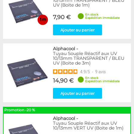
10/13mm TRANSPARENT / BLEU
UV (Boite de 1m)
En stock
7,90 €
Expédition immédiate
Ajouter au panier
Alphacool
-
Tuyau Souple Réactif aux UV
10/13mm TRANSPARENT / BLEU
UV (Boite de 3m)
4.9
/
5
-
9
avis
En stock
14,90 €
Expédition immédiate
Ajouter au panier
Promotion -20 %
Alphacool
-
Tuyau Souple Réactif aux UV
10/13mm VERT UV (Boite de 1m)