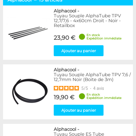
8/10mm
4
8/11mm
3
Alphacool
-
Tuyau Souple AlphaTube TPV
10/13mm
21
12,7/7,6 - 4x60cm Droit - Noir -
10/16mm
7
Retailbox
12/16mm
3
En stock
13/19mm
9
23,90 €
Expédition immédiate
Autres
5
Ajouter au panier
Marque
Alphacool
19
Alphacool
-
DocMicro
10
Tuyau Souple AlphaTube TPV 7,6 /
EK Water Blocks
5
12,7mm Noir (Boite de 3m)
MasterKleer
3
5
/
5
-
4
avis
Mayhems
9
En stock
19,90 €
Tygon
4
Expédition immédiate
XSPC
2
Ajouter au panier
Couleur
Bleu
9
Alphacool
-
Noir
6
Tuyau Souple ES Tube