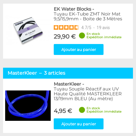
EK Water Blocks
-
Tuyau EK-Tube ZMT Noir Mat
9,5/15,9mm - Boite de 3 Mètres
4.7
/
5
-
19
avis
En stock
29,90 €
Expédition immédiate
Ajouter au panier
MasterKleer – 3 articles
MasterKleer
-
Tuyau Souple Réactif aux UV
Haute Qualité MASTERKLEER
13/19mm BLEU (Au mètre)
En stock
4,95 €
Expédition immédiate
Ajouter au panier