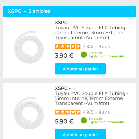
XSPC – 2 articles
XSPC
-
Tuyau PVC Souple FLX Tubing -
10mm Interne, 13mm Externe
Transparent (Au mètre)
4.8
/
5
-
9
avis
En stock
3,90 €
Expédition immédiate
Ajouter au panier
XSPC
-
Tuyau PVC Souple FLX Tubing -
13mm Interne, 19mm Externe
Transparent (Au mètre)
4.9
/
5
-
8
avis
En stock
5,90 €
Expédition immédiate
Ajouter au panier