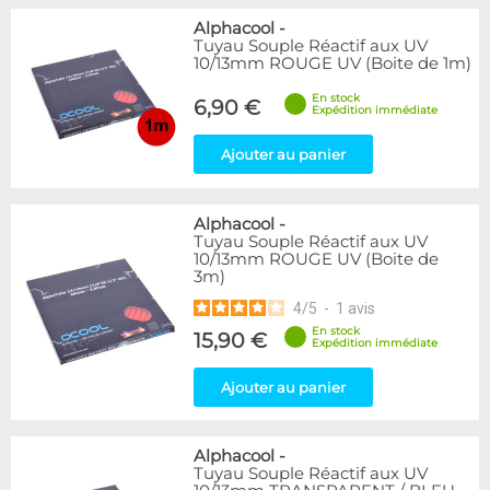
Alphacool
-
Tuyau Souple Réactif aux UV
10/13mm ROUGE UV (Boite de 1m)
En stock
6,90 €
Expédition immédiate
Ajouter au panier
Alphacool
-
Tuyau Souple Réactif aux UV
10/13mm ROUGE UV (Boite de
3m)
4
/
5
-
1
avis
En stock
15,90 €
Expédition immédiate
Ajouter au panier
Alphacool
-
Tuyau Souple Réactif aux UV