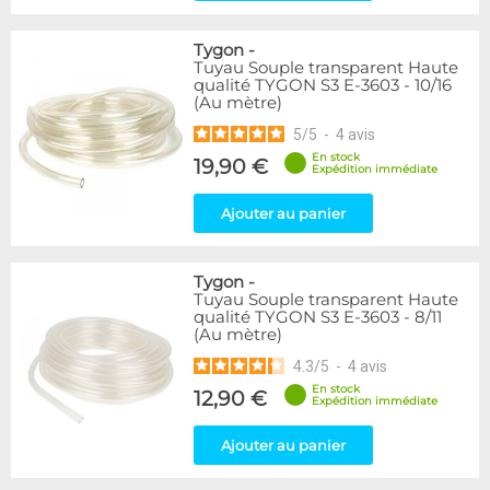
Tygon
-
Tuyau Souple transparent Haute
qualité TYGON S3 E-3603 - 10/16
(Au mètre)
5
/
5
-
4
avis
En stock
19,90 €
Expédition immédiate
Ajouter au panier
Tygon
-
Tuyau Souple transparent Haute
qualité TYGON S3 E-3603 - 8/11
(Au mètre)
4.3
/
5
-
4
avis
En stock
12,90 €
Expédition immédiate
Ajouter au panier