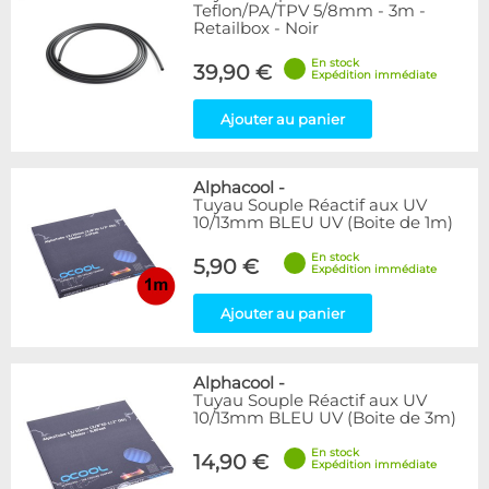
Rouge
1
Teflon/PA/TPV 5/8mm - 3m -
Retailbox - Noir
Transparent
18
Vert
1
En stock
39,90 €
Expédition immédiate
Disponibilité / Promotions
Ajouter au panier
Articles en stock
Articles en promotions
Alphacool
-
Appliquer
Tuyau Souple Réactif aux UV
10/13mm BLEU UV (Boite de 1m)
En stock
5,90 €
Expédition immédiate
Ajouter au panier
Alphacool
-
Tuyau Souple Réactif aux UV
10/13mm BLEU UV (Boite de 3m)
En stock
14,90 €
Expédition immédiate