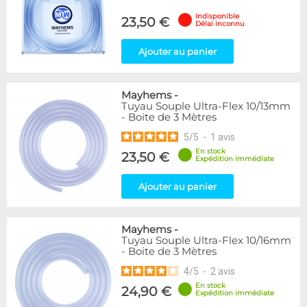
Indisponible
23,50 €
Délai inconnu
Ajouter au panier
Mayhems
-
Tuyau Souple Ultra-Flex 10/13mm
- Boite de 3 Mètres
5
/
5
-
1
avis
En stock
23,50 €
Expédition immédiate
Ajouter au panier
Mayhems
-
Tuyau Souple Ultra-Flex 10/16mm
- Boite de 3 Mètres
4
/
5
-
2
avis
En stock
24,90 €
Expédition immédiate