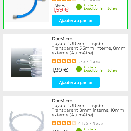
1,99 €
En stock
1,59 €
Expédition immédiate
Ajouter au panier
DocMicro
-
Tuyau PUR Semi-rigide
Transparent 5.5mm interne, 8mm
externe (Au mètre)
5
/
5
-
1
avis
En stock
1,99 €
Expédition immédiate
Ajouter au panier
DocMicro
-
Tuyau PUR Semi-rigide
Transparent 8mm interne, 10mm
externe (Au mètre)
4.1
/
5
-
9
avis
En stock