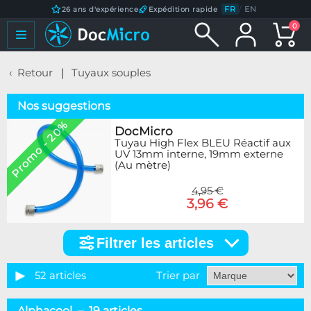
FR
/
EN
26 ans d'expérience
Expédition rapide
0
Retour
Tuyaux souples
Nos suggestions
Promo - 20%
DocMicro
Tuyau High Flex BLEU Réactif aux
UV 13mm interne, 19mm externe
(Au mètre)
4,95 €
3,96 €
Filtrer les articles
Filtrer
les
articles
52 articles
Trier par
Catégorie
Alphacool – 19 articles