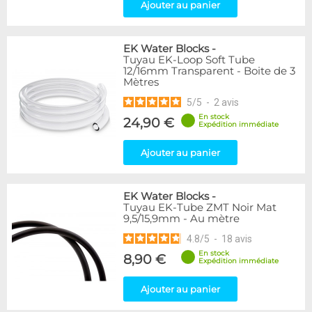
Ajouter au panier
EK Water Blocks
-
Tuyau EK-Loop Soft Tube
12/16mm Transparent - Boite de 3
Mètres
5
/
5
-
2
avis
En stock
24,90 €
Expédition immédiate
Ajouter au panier
EK Water Blocks
-
Tuyau EK-Tube ZMT Noir Mat
9,5/15,9mm - Au mètre
4.8
/
5
-
18
avis
En stock
8,90 €
Expédition immédiate
Ajouter au panier