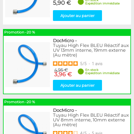
En stock
5,90 €
Expédition immédiate
Ajouter au panier
Promotion -20 %
DocMicro
-
Tuyau High Flex BLEU Réactif aux
UV 13mm interne, 19mm externe
(Au mètre)
5
/
5
-
1
avis
4,95 €
En stock
3,96 €
Expédition immédiate
Ajouter au panier
Promotion -20 %
DocMicro
-
Tuyau High Flex BLEU Réactif aux
UV 8mm interne, 10mm externe
(Au mètre)
4
/
5
-
5
avis