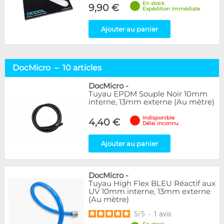
En stock
9,90 €
Expédition immédiate
Ajouter au panier
DocMicro – 10 articles
DocMicro
-
Tuyau EPDM Souple Noir 10mm
interne, 13mm externe (Au mètre)
Indisponible
4,40 €
Délai inconnu
Ajouter au panier
DocMicro
-
Tuyau High Flex BLEU Réactif aux
UV 10mm interne, 13mm externe
(Au mètre)
5
/
5
-
1
avis