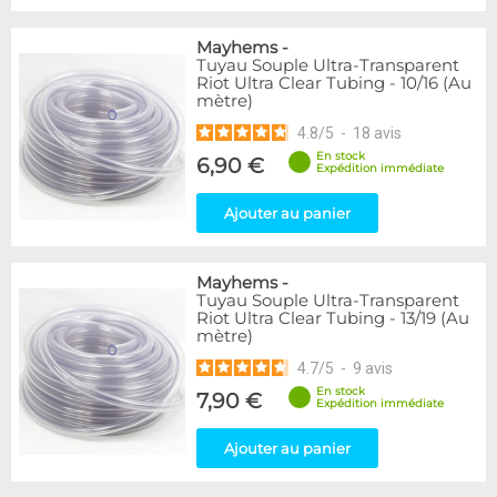
Mayhems
-
Tuyau Souple Ultra-Transparent
Riot Ultra Clear Tubing - 10/16 (Au
mètre)
4.8
/
5
-
18
avis
En stock
6,90 €
Expédition immédiate
Ajouter au panier
Mayhems
-
Tuyau Souple Ultra-Transparent
Riot Ultra Clear Tubing - 13/19 (Au
mètre)
4.7
/
5
-
9
avis
En stock
7,90 €
Expédition immédiate
Ajouter au panier