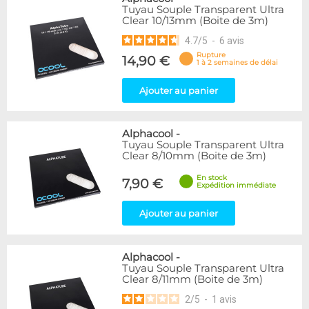
Tuyau Souple Transparent Ultra
Clear 10/13mm (Boite de 3m)
4.7
/
5
-
6
avis
Rupture
14,90 €
1 à 2 semaines de délai
Ajouter au panier
Alphacool
-
Tuyau Souple Transparent Ultra
Clear 8/10mm (Boite de 3m)
En stock
7,90 €
Expédition immédiate
Ajouter au panier
Alphacool
-
Tuyau Souple Transparent Ultra
Clear 8/11mm (Boite de 3m)
2
/
5
-
1
avis