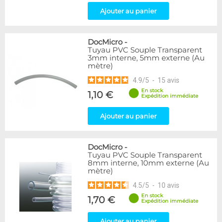
Ajouter au panier
DocMicro
-
Tuyau PVC Souple Transparent
3mm interne, 5mm externe (Au
mètre)
4.9
/
5
-
15
avis
En stock
1,10 €
Expédition immédiate
Ajouter au panier
DocMicro
-
Tuyau PVC Souple Transparent
8mm interne, 10mm externe (Au
mètre)
4.5
/
5
-
10
avis
En stock
1,70 €
Expédition immédiate
Ajouter au panier