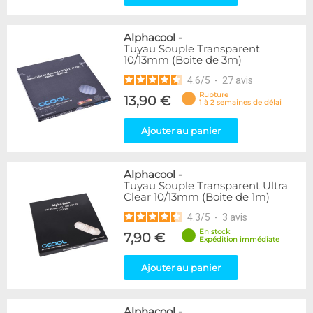
Alphacool
-
Tuyau Souple Transparent
10/13mm (Boite de 3m)
4.6
/
5
-
27
avis
Rupture
13,90 €
1 à 2 semaines de délai
Ajouter au panier
Alphacool
-
Tuyau Souple Transparent Ultra
Clear 10/13mm (Boite de 1m)
4.3
/
5
-
3
avis
En stock
7,90 €
Expédition immédiate
Ajouter au panier
Alphacool
-