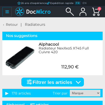
FR
/
EN
26 ans d'expérience
Expédition rapide
0
Retour
Radiateurs
Nos suggestions
Alphacool
Radiateur NexXxoS XT45 Full
Cuivre 420
112,90 €
Filtrer les articles
Filtrer
les
articles
178 articles
Trier par
Catégorie
Alphacool – 87 articles