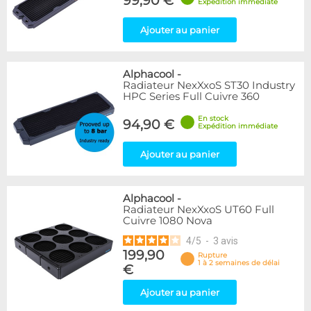
99,90 €
Expédition immédiate
Ajouter au panier
Alphacool
-
Radiateur NexXxoS ST30 Industry
HPC Series Full Cuivre 360
En stock
94,90 €
Expédition immédiate
Ajouter au panier
Alphacool
-
Radiateur NexXxoS UT60 Full
Cuivre 1080 Nova
4
/
5
-
3
avis
199,90
Rupture
1 à 2 semaines de délai
€
Ajouter au panier