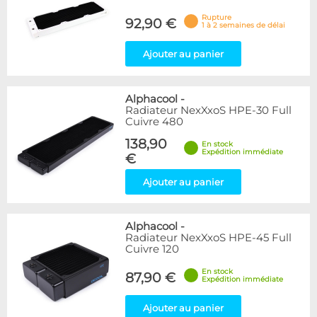
Rupture
92,90 €
1 à 2 semaines de délai
Ajouter au panier
Alphacool
-
Radiateur NexXxoS HPE-30 Full
Cuivre 480
138,90
En stock
Expédition immédiate
€
Ajouter au panier
Alphacool
-
Radiateur NexXxoS HPE-45 Full
Cuivre 120
En stock
87,90 €
Expédition immédiate
Ajouter au panier