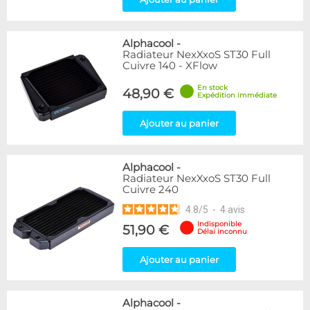
Alphacool
-
Radiateur NexXxoS ST30 Full
Cuivre 140 - XFlow
En stock
48,90 €
Expédition immédiate
Ajouter au panier
Alphacool
-
Radiateur NexXxoS ST30 Full
Cuivre 240
4.8
/
5
-
4
avis
Indisponible
51,90 €
Délai inconnu
Ajouter au panier
Alphacool
-