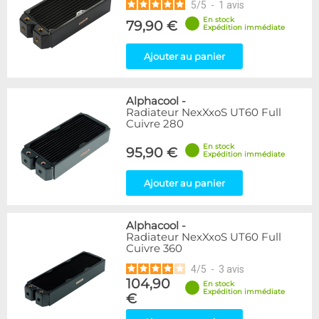
5
/
5
-
1
avis
En stock
79,90 €
Expédition immédiate
Ajouter au panier
Alphacool
-
Radiateur NexXxoS UT60 Full
Cuivre 280
En stock
95,90 €
Expédition immédiate
Ajouter au panier
Alphacool
-
Radiateur NexXxoS UT60 Full
Cuivre 360
4
/
5
-
3
avis
104,90
En stock
Expédition immédiate
€