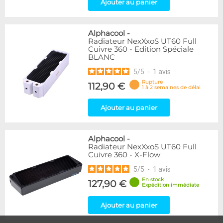
Ajouter au panier
Alphacool
-
Radiateur NexXxoS UT60 Full
Cuivre 360 - Edition Spéciale
BLANC
5
/
5
-
1
avis
Rupture
112,90 €
1 à 2 semaines de délai
Ajouter au panier
Alphacool
-
Radiateur NexXxoS UT60 Full
Cuivre 360 - X-Flow
5
/
5
-
1
avis
En stock
127,90 €
Expédition immédiate
Ajouter au panier