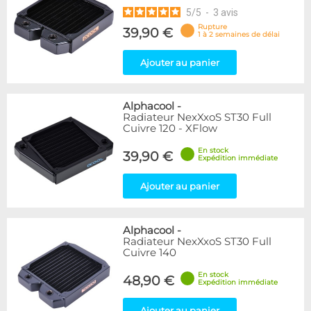
5
/
5
-
3
avis
Rupture
39,90 €
1 à 2 semaines de délai
Ajouter au panier
Alphacool
-
Radiateur NexXxoS ST30 Full
Cuivre 120 - XFlow
En stock
39,90 €
Expédition immédiate
Ajouter au panier
Alphacool
-
Radiateur NexXxoS ST30 Full
Cuivre 140
En stock
48,90 €
Expédition immédiate
Ajouter au panier