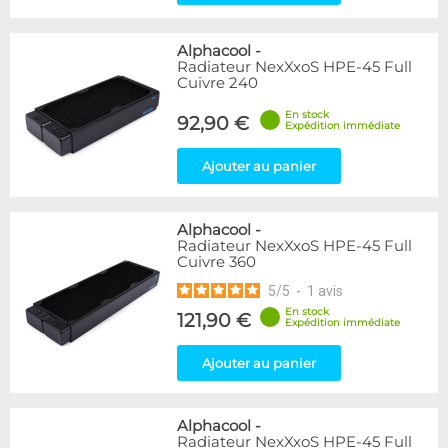
Alphacool
-
Radiateur NexXxoS HPE-45 Full
Cuivre 240
En stock
92,90 €
Expédition immédiate
Ajouter au panier
Alphacool
-
Radiateur NexXxoS HPE-45 Full
Cuivre 360
5
/
5
-
1
avis
En stock
121,90 €
Expédition immédiate
Ajouter au panier
Alphacool
-
Radiateur NexXxoS HPE-45 Full