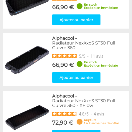
En stock
66,90 €
Expédition immédiate
Ajouter au panier
Alphacool
-
Radiateur NexXxoS ST30 Full
Cuivre 360
5
/
5
-
11
avis
En stock
66,90 €
Expédition immédiate
Ajouter au panier
Alphacool
-
Radiateur NexXxoS ST30 Full
Cuivre 360 - XFlow
4.8
/
5
-
4
avis
Rupture
72,90 €
1 à 2 semaines de délai