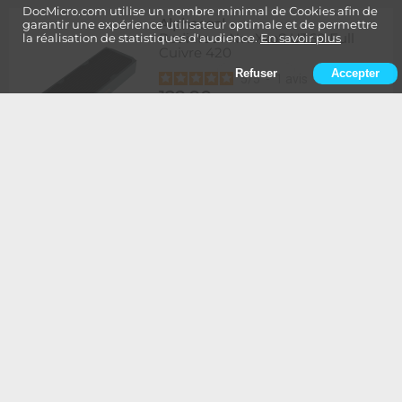
DocMicro.com utilise un nombre minimal de Cookies afin de
Alphacool
-
garantir une expérience utilisateur optimale et de permettre
Radiateur NexXxoS UT60 Full
la réalisation de statistiques d'audience.
En savoir plus
Cuivre 420
Refuser
Accepter
5
/
5
-
1
avis
129,90
Rupture
1 à 2 semaines de délai
€
Ajouter au panier
Alphacool
-
Radiateur NexXxoS UT60 Full
Cuivre 420 - Edition Spéciale
BLANC
134,90
Rupture
1 à 2 semaines de délai
€
Ajouter au panier
Alphacool
-
Radiateur NexXxoS UT60 Full