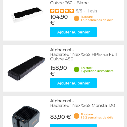
Cuivre 360 - Blanc
5
/
5
-
1
avis
104,90
Rupture
1 à 2 semaines de délai
€
Ajouter au panier
Alphacool
-
Radiateur NexXxoS HPE-45 Full
Cuivre 480
158,90
En stock
Expédition immédiate
€
Ajouter au panier
Alphacool
-
Radiateur NexXxoS Monsta 120
Rupture
83,90 €
1 à 2 semaines de délai