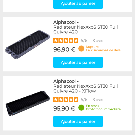
Ajouter au panier
Alphacool
-
Radiateur NexXxoS ST30 Full
Cuivre 420
5
/
5
-
3
avis
Rupture
96,90 €
1 à 2 semaines de délai
Ajouter au panier
Alphacool
-
Radiateur NexXxoS ST30 Full
Cuivre 420 - XFlow
5
/
5
-
3
avis
En stock
95,90 €
Expédition immédiate
Ajouter au panier