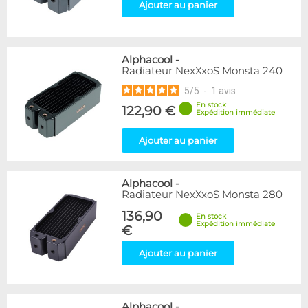
Ajouter au panier
Alphacool
-
Radiateur NexXxoS Monsta 240
5
/
5
-
1
avis
En stock
122,90 €
Expédition immédiate
Ajouter au panier
Alphacool
-
Radiateur NexXxoS Monsta 280
136,90
En stock
Expédition immédiate
€
Ajouter au panier
Alphacool
-