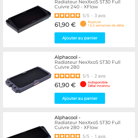
Radiateur NexXxoS ST30 Full
Cuivre 240 - XFlow
5
/
5
-
3
avis
Rupture
61,90 €
1 à 2 semaines de délai
Ajouter au panier
Alphacool
-
Radiateur NexXxoS ST30 Full
Cuivre 280
5
/
5
-
2
avis
Indisponible
61,90 €
Délai inconnu
Ajouter au panier
Alphacool
-
Radiateur NexXxoS ST30 Full
Cuivre 280 - XFlow
5
/
5
-
1
avis