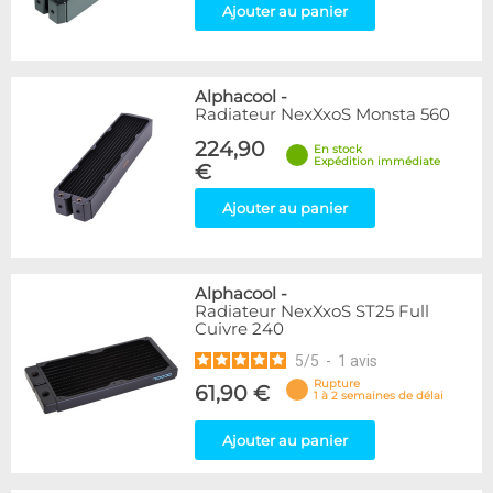
Ajouter au panier
Alphacool
-
Radiateur NexXxoS Monsta 560
224,90
En stock
Expédition immédiate
€
Ajouter au panier
Alphacool
-
Radiateur NexXxoS ST25 Full
Cuivre 240
5
/
5
-
1
avis
Rupture
61,90 €
1 à 2 semaines de délai
Ajouter au panier