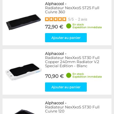
Alphacool
-
Radiateur NexXxoS ST25 Full
Cuivre 360
5
/
5
-
2
avis
En stock
72,90 €
Expédition immédiate
Ajouter au panier
Alphacool
-
Radiateur NexXxoS ST30 Full
Copper 240mm Radiator V.2
Special Edition - Blanc
En stock
70,90 €
Expédition immédiate
Ajouter au panier
Alphacool
-
Radiateur NexXxoS ST30 Full
Cuivre 120