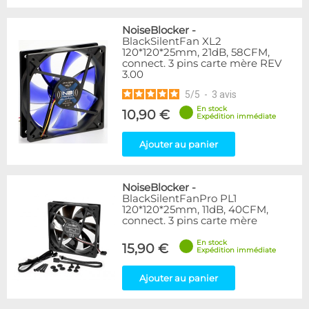
NoiseBlocker
-
BlackSilentFan XL2
120*120*25mm, 21dB, 58CFM,
connect. 3 pins carte mère REV
3.00
5
/
5
-
3
avis
En stock
10,90 €
Expédition immédiate
Ajouter au panier
NoiseBlocker
-
BlackSilentFanPro PL1
120*120*25mm, 11dB, 40CFM,
connect. 3 pins carte mère
En stock
15,90 €
Expédition immédiate
Ajouter au panier