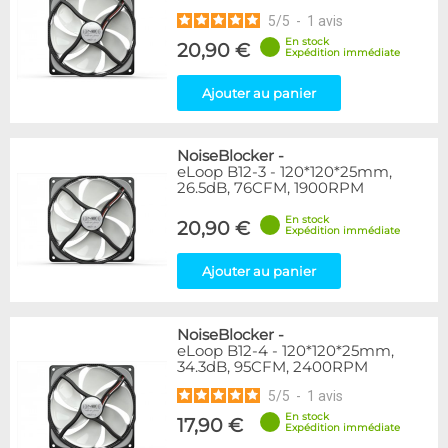
5
/
5
-
1
avis
En stock
20,90 €
Expédition immédiate
Ajouter au panier
NoiseBlocker
-
eLoop B12-3 - 120*120*25mm,
26.5dB, 76CFM, 1900RPM
En stock
20,90 €
Expédition immédiate
Ajouter au panier
NoiseBlocker
-
eLoop B12-4 - 120*120*25mm,
34.3dB, 95CFM, 2400RPM
5
/
5
-
1
avis
En stock
17,90 €
Expédition immédiate