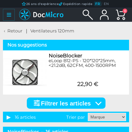
FR
/
EN
26 ans d'expérience
Expédition rapide
0
Retour
Ventilateurs 120mm
Nos suggestions
NoiseBlocker
eLoop B12-PS - 120*120*25mm,
<21.2dB, 62CFM, 400-1500RPM
22,90 €
Filtrer les articles
Filtrer
les
articles
16 articles
Trier par
Marque
NoiseBlocker – 16 articles