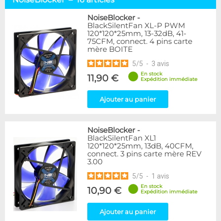
Alphacool
12
Arctic
3
NoiseBlocker
-
BlackSilentFan XL-P PWM
EK Water Blocks
3
120*120*25mm, 13-32dB, 41-
Noctua
4
75CFM, connect. 4 pins carte
NoiseBlocker
16
mère BOITE
Phobya
1
5
/
5
-
3
avis
En stock
11,90 €
Expédition immédiate
Disponibilité / Promotions
Articles en stock
Ajouter au panier
Articles en promotions
Appliquer
NoiseBlocker
-
BlackSilentFan XL1
120*120*25mm, 13dB, 40CFM,
connect. 3 pins carte mère REV
3.00
5
/
5
-
1
avis
En stock
10,90 €
Expédition immédiate
Ajouter au panier