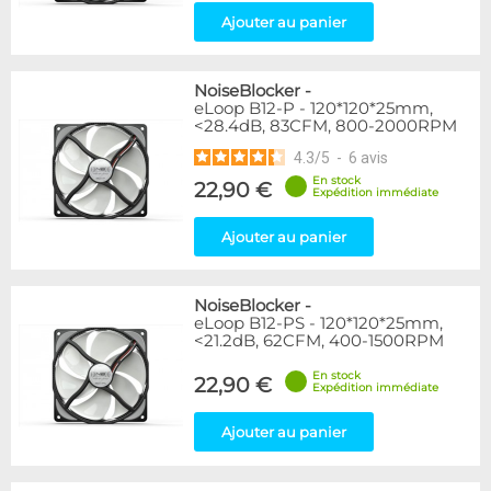
Ajouter au panier
NoiseBlocker
-
eLoop B12-P - 120*120*25mm,
<28.4dB, 83CFM, 800-2000RPM
4.3
/
5
-
6
avis
En stock
22,90 €
Expédition immédiate
Ajouter au panier
NoiseBlocker
-
eLoop B12-PS - 120*120*25mm,
<21.2dB, 62CFM, 400-1500RPM
En stock
22,90 €
Expédition immédiate
Ajouter au panier