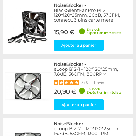
NoiseBlocker
-
BlackSilentFanPro PL2
120*120*25mm, 20dB, 57CFM,
connect. 3 pins carte mère
En stock
15,90 €
Expédition immédiate
Ajouter au panier
NoiseBlocker
-
eLoop B12-1 - 120*120*25mm,
7.8dB, 36CFM, 800RPM
5
/
5
-
1
avis
En stock
20,90 €
Expédition immédiate
Ajouter au panier
NoiseBlocker
-
eLoop B12-2 - 120*120*25mm,
16.7dB, 55CFM, 1300RPM