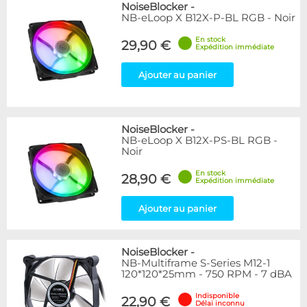
NoiseBlocker
-
NB-eLoop X B12X-P-BL RGB - Noir
En stock
29,90 €
Expédition immédiate
Ajouter au panier
NoiseBlocker
-
NB-eLoop X B12X-PS-BL RGB -
Noir
En stock
28,90 €
Expédition immédiate
Ajouter au panier
NoiseBlocker
-
NB-Multiframe S-Series M12-1
120*120*25mm - 750 RPM - 7 dBA
Indisponible
22,90 €
Délai inconnu