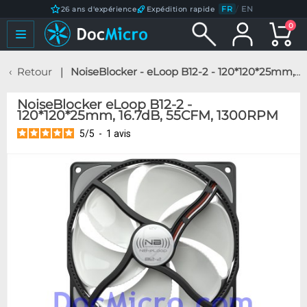
FR
/
EN
26 ans d'expérience
Expédition rapide
0
Retour
NoiseBlocker - eLoop B12-2 - 120*120*25mm, 16.7dB, 55CFM, 1300RPM
NoiseBlocker eLoop B12-2 -
120*120*25mm, 16.7dB, 55CFM, 1300RPM
5
/
5
-
1
avis