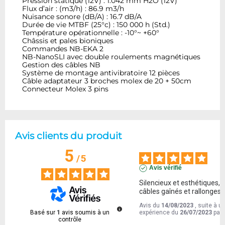
Pression statique (12V) : 1.042 mm H2O (12V)
Flux d’air : (m3/h) : 86.9 m3/h
Nuisance sonore (dB/A) : 16.7 dB/A
Durée de vie MTBF (25°c) : 150 000 h (Std.)
Température opérationnelle : -10°~ +60°
Châssis et pales bioniques
Commandes NB-EKA 2
NB-NanoSLI avec double roulements magnétiques
Gestion des câbles NB
Système de montage antivibratoire 12 pièces
Câble adaptateur 3 broches molex de 20 + 50cm
Connecteur Molex 3 pins
Avis clients du produit
5
/
5
Avis vérifié
Silencieux et esthétiques, 
câbles gaînés et rallonges
Avis du
14/08/2023
, suite à u
Basé sur
1
avis soumis à un
expérience du
26/07/2023
par
contrôle