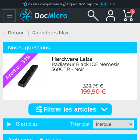
FR
/
EN
26 ans d'expérience
Expédition rapide
0
Retour
Radiateurs Maxi
Nos suggestions
Promo - 39%
Hardware Labs
Radiateur Black ICE Nemesis
560GTR - Noir
328,90 €
199,90 €
Filtrer les articles
Filtrer
les
articles
13 articles
Trier par
Marque
Alphacool – 6 articles