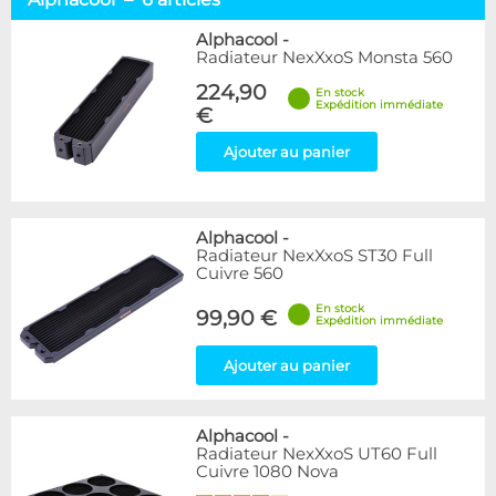
Alphacool
6
Hardware Labs
6
Alphacool
-
Radiateur NexXxoS Monsta 560
WaterCool
1
224,90
En stock
Expédition immédiate
Disponibilité / Promotions
€
Articles en stock
Ajouter au panier
Articles en promotions
Appliquer
Alphacool
-
Radiateur NexXxoS ST30 Full
Cuivre 560
En stock
99,90 €
Expédition immédiate
Ajouter au panier
Alphacool
-
Radiateur NexXxoS UT60 Full
Cuivre 1080 Nova