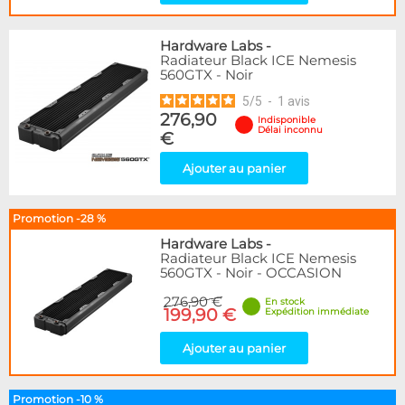
Hardware Labs
-
Radiateur Black ICE Nemesis
560GTX - Noir
5
/
5
-
1
avis
276,90
Indisponible
Délai inconnu
€
Ajouter au panier
Promotion -28 %
Hardware Labs
-
Radiateur Black ICE Nemesis
560GTX - Noir - OCCASION
276,90 €
En stock
199,90 €
Expédition immédiate
Ajouter au panier
Promotion -10 %