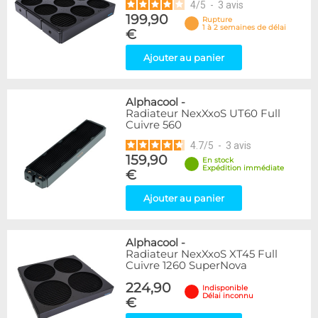
4
/
5
-
3
avis
199,90
Rupture
1 à 2 semaines de délai
€
Ajouter au panier
Alphacool
-
Radiateur NexXxoS UT60 Full
Cuivre 560
4.7
/
5
-
3
avis
159,90
En stock
Expédition immédiate
€
Ajouter au panier
Alphacool
-
Radiateur NexXxoS XT45 Full
Cuivre 1260 SuperNova
224,90
Indisponible
Délai inconnu
€