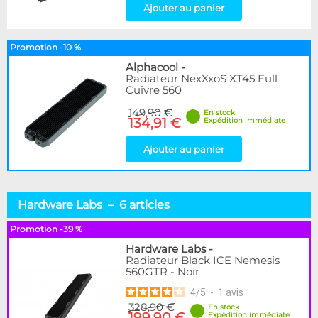
Ajouter au panier
Promotion -10 %
Alphacool
-
Radiateur NexXxoS XT45 Full
Cuivre 560
149,90 €
En stock
134,91 €
Expédition immédiate
Ajouter au panier
Hardware Labs – 6 articles
Promotion -39 %
Hardware Labs
-
Radiateur Black ICE Nemesis
560GTR - Noir
4
/
5
-
1
avis
328,90 €
En stock
199,90 €
Expédition immédiate