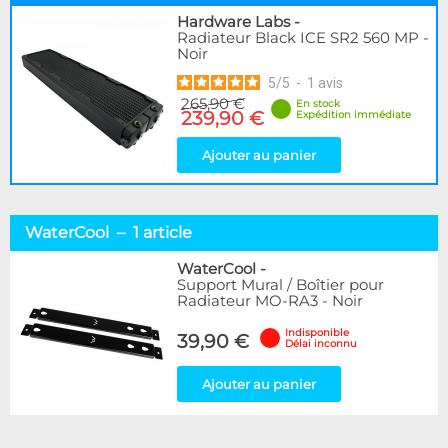
Hardware Labs
-
Radiateur Black ICE SR2 560 MP -
Noir
5
/
5
-
1
avis
265,90 €
En stock
239,90 €
Expédition immédiate
Ajouter au panier
WaterCool – 1 article
WaterCool
-
Support Mural / Boîtier pour
Radiateur MO-RA3 - Noir
Indisponible
39,90 €
Délai inconnu
Ajouter au panier