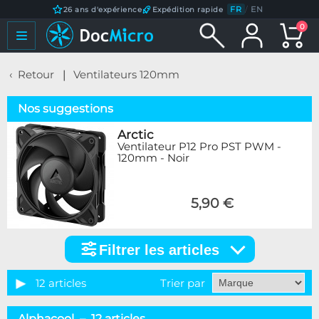
FR
/
EN
26 ans d'expérience
Expédition rapide
0
Retour
Ventilateurs 120mm
Nos suggestions
Arctic
Ventilateur P12 Pro PST PWM -
120mm - Noir
5,90 €
Filtrer les articles
Filtrer
les
articles
12 articles
Trier par
Marque
Alphacool – 12 articles