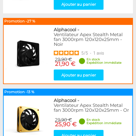
Ajouter au panier
Promotion -27 %
Alphacool
-
Ventilateur Apex Stealth Metal
fan 3000rpm 120x120x25mm -
Noir
5
/
5
-
1
avis
29,90 €
En stock
21,90 €
Expédition immédiate
Ajouter au panier
Promotion -13 %
Alphacool
-
Ventilateur Apex Stealth Metal
fan 3000rpm 120x120x25mm - Or
29,90 €
En stock
25,90 €
Expédition immédiate
Ajouter au panier