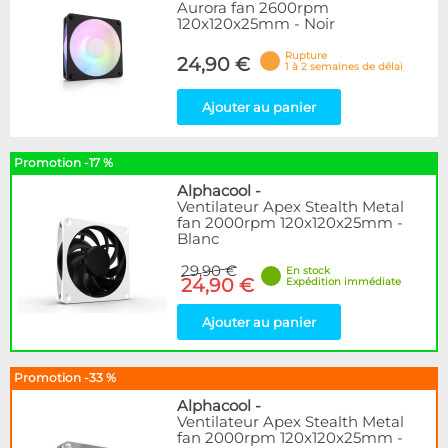
Aurora fan 2600rpm
120x120x25mm - Noir
Rupture
24,90 €
1 à 2 semaines de délai
Ajouter au panier
Promotion -17 %
Alphacool
-
Ventilateur Apex Stealth Metal
fan 2000rpm 120x120x25mm -
Blanc
29,90 €
En stock
24,90 €
Expédition immédiate
Ajouter au panier
Promotion -33 %
Alphacool
-
Ventilateur Apex Stealth Metal
fan 2000rpm 120x120x25mm -