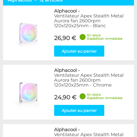
Alphacool
12
Arctic
3
Alphacool
-
Ventilateur Apex Stealth Metal
EK Water Blocks
3
Aurora fan 2600rpm
Noctua
4
120x120x25mm - Blanc
NoiseBlocker
16
En stock
Phobya
1
26,90 €
Expédition immédiate
Disponibilité / Promotions
Ajouter au panier
Articles en stock
Articles en promotions
Alphacool
-
Ventilateur Apex Stealth Metal
Appliquer
Aurora fan 2600rpm
120x120x25mm - Chrome
En stock
24,90 €
Expédition immédiate
Ajouter au panier
Alphacool
-
Ventilateur Apex Stealth Metal