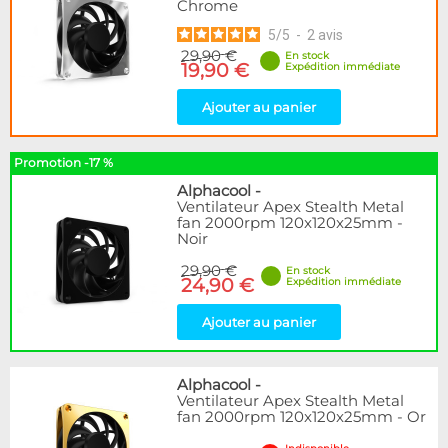
Chrome
5
/
5
-
2
avis
29,90 €
En stock
19,90 €
Expédition immédiate
Ajouter au panier
Promotion -17 %
Alphacool
-
Ventilateur Apex Stealth Metal
fan 2000rpm 120x120x25mm -
Noir
29,90 €
En stock
24,90 €
Expédition immédiate
Ajouter au panier
Alphacool
-
Ventilateur Apex Stealth Metal
fan 2000rpm 120x120x25mm - Or