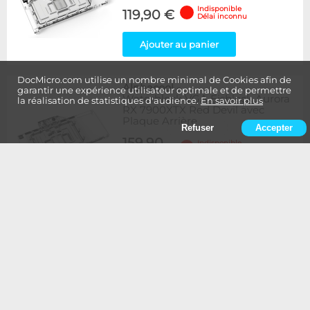
Indisponible
119,90 €
Délai inconnu
Ajouter au panier
DocMicro.com utilise un nombre minimal de Cookies afin de
Alphacool
-
garantir une expérience utilisateur optimale et de permettre
Waterblock VGA Eisblock Aurora
la réalisation de statistiques d'audience.
En savoir plus
RX 7900XTX Red Devil avec
Plaque Arrière
Refuser
Accepter
159,90
Indisponible
Délai inconnu
€
Ajouter au panier
Alphacool
-
WaterBlock VGA ES H200 141GB
NVL PCI-E 1-Slot-Design
299,90
En stock
Expédition immédiate
€
Ajouter au panier