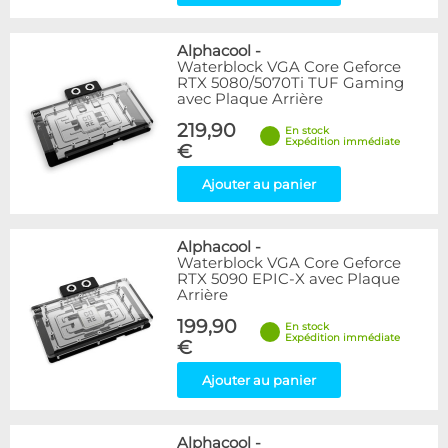
Alphacool
-
Waterblock VGA Core Geforce
RTX 5080/5070Ti TUF Gaming
avec Plaque Arrière
219,90
En stock
Expédition immédiate
€
Ajouter au panier
Alphacool
-
Waterblock VGA Core Geforce
RTX 5090 EPIC-X avec Plaque
Arrière
199,90
En stock
Expédition immédiate
€
Ajouter au panier
Alphacool
-