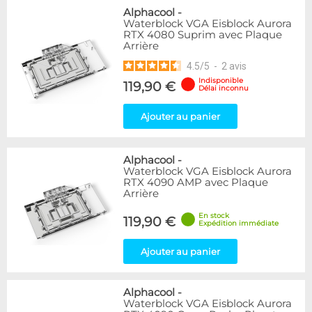
Alphacool
-
Waterblock VGA Eisblock Aurora
RTX 4080 Suprim avec Plaque
Arrière
4.5
/
5
-
2
avis
Indisponible
119,90 €
Délai inconnu
Ajouter au panier
Alphacool
-
Waterblock VGA Eisblock Aurora
RTX 4090 AMP avec Plaque
Arrière
En stock
119,90 €
Expédition immédiate
Ajouter au panier
Alphacool
-
Waterblock VGA Eisblock Aurora