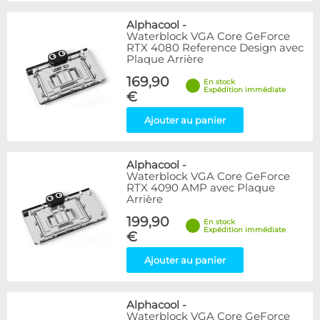
Alphacool
-
Waterblock VGA Core GeForce
RTX 4080 Reference Design avec
Plaque Arrière
169,90
En stock
Expédition immédiate
€
Ajouter au panier
Alphacool
-
Waterblock VGA Core GeForce
RTX 4090 AMP avec Plaque
Arrière
199,90
En stock
Expédition immédiate
€
Ajouter au panier
Alphacool
-
Waterblock VGA Core GeForce