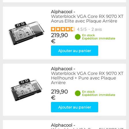
Alphacool
-
Waterblock VGA Core RX 9070 XT
Aorus Elite avec Plaque Arrière
4.5
/
5
-
2
avis
219,90
En stock
Expédition immédiate
€
Ajouter au panier
Alphacool
-
Waterblock VGA Core RX 9070 XT
Hellhound + Pure avec Plaque
Arrière
219,90
En stock
Expédition immédiate
€
Ajouter au panier
Alphacool
-