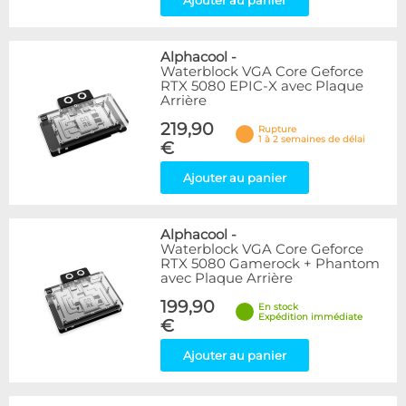
Ajouter au panier
Alphacool
-
Waterblock VGA Core Geforce
RTX 5080 EPIC-X avec Plaque
Arrière
219,90
Rupture
1 à 2 semaines de délai
€
Ajouter au panier
Alphacool
-
Waterblock VGA Core Geforce
RTX 5080 Gamerock + Phantom
avec Plaque Arrière
199,90
En stock
Expédition immédiate
€
Ajouter au panier