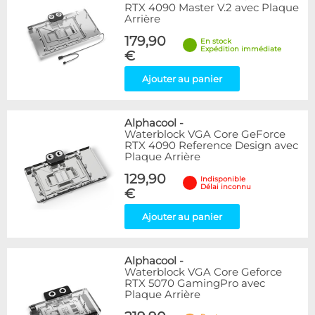
RTX 4090 Master V.2 avec Plaque
Arrière
179,90
En stock
Expédition immédiate
€
Ajouter au panier
Alphacool
-
Waterblock VGA Core GeForce
RTX 4090 Reference Design avec
Plaque Arrière
129,90
Indisponible
Délai inconnu
€
Ajouter au panier
Alphacool
-
Waterblock VGA Core Geforce
RTX 5070 GamingPro avec
Plaque Arrière