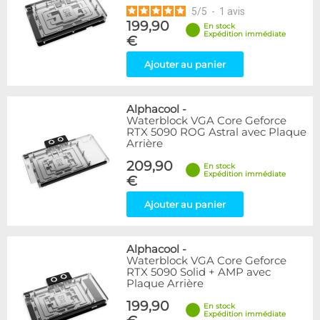
5
/
5
-
1
avis
199,90
En stock
Expédition immédiate
€
Ajouter au panier
Alphacool
-
Waterblock VGA Core Geforce
RTX 5090 ROG Astral avec Plaque
Arrière
209,90
En stock
Expédition immédiate
€
Ajouter au panier
Alphacool
-
Waterblock VGA Core Geforce
RTX 5090 Solid + AMP avec
Plaque Arrière
199,90
En stock
Expédition immédiate