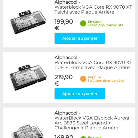
Alphacool
-
Waterblock VGA Core RX 9070 XT
Taichi avec Plaque Arrière
199,90
En stock
Expédition immédiate
€
Ajouter au panier
Alphacool
-
Waterblock VGA Core RX 9070 XT
TUF + Prime avec Plaque Arrière
219,90
Rupture
1 à 2 semaines de délai
€
Ajouter au panier
Alphacool
-
WaterBlock VGA Eisblock Aurora
Arc B580 Steel Legend +
Challenger + Plaque Arrière
149,90
En stock