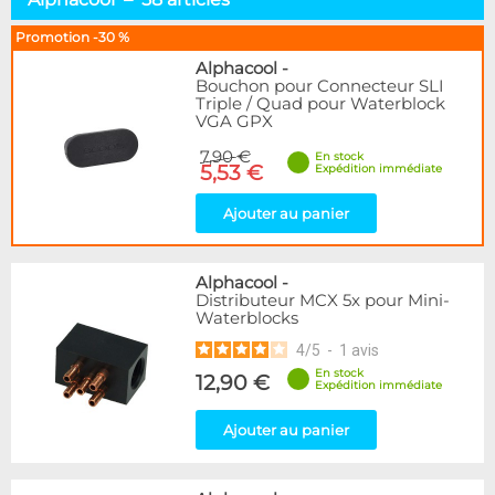
Connect. SLI/CrossFire
18
AMD Radeon RX / Vega
19
Promotion -30 %
NVidia RTX 20xx
1
Alphacool
-
NVidia RTX 30xx
22
Bouchon pour Connecteur SLI
Triple / Quad pour Waterblock
NVidia RTX 40xx
14
VGA GPX
NVidia RTX 50xx
47
7,90 €
Autres modèles
5
En stock
5,53 €
Expédition immédiate
Marque
Ajouter au panier
Alphacool
58
BARROW
20
BitsPower
Alphacool
2
-
Distributeur MCX 5x pour Mini-
EK Water Blocks
38
Waterblocks
SwifTech
3
4
/
5
-
1
avis
The Feser Company
2
En stock
WaterCool
12,90 €
1
Expédition immédiate
Disponibilité / Promotions
Ajouter au panier
Articles en stock
Articles en promotions