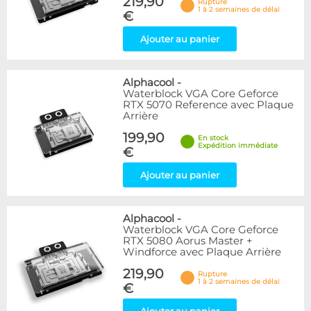
219,90
Rupture
1 à 2 semaines de délai
€
Ajouter au panier
Alphacool
-
Waterblock VGA Core Geforce
RTX 5070 Reference avec Plaque
Arrière
199,90
En stock
Expédition immédiate
€
Ajouter au panier
Alphacool
-
Waterblock VGA Core Geforce
RTX 5080 Aorus Master +
Windforce avec Plaque Arrière
219,90
Rupture
1 à 2 semaines de délai
€