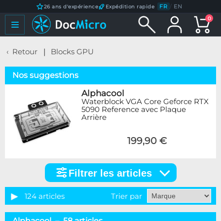
FR
/
EN
26 ans d'expérience
Expédition rapide
0
Retour
Blocks GPU
Nos suggestions
Alphacool
Waterblock VGA Core Geforce RTX
5090 Reference avec Plaque
Arrière
199,90 €
Filtrer les articles
Filtrer
les
articles
124 articles
Trier par
Catégorie
Alphacool – 58 articles