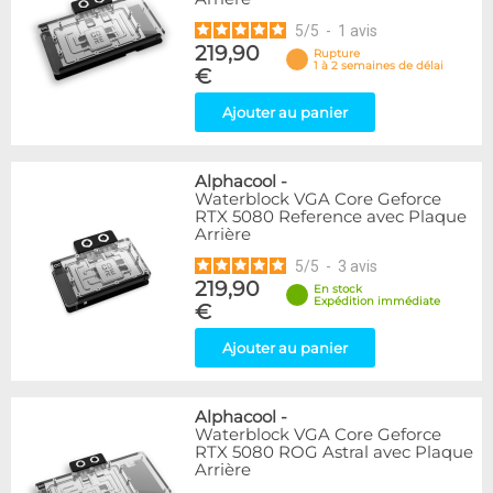
5
/
5
-
1
avis
219,90
Rupture
1 à 2 semaines de délai
€
Ajouter au panier
Alphacool
-
Waterblock VGA Core Geforce
RTX 5080 Reference avec Plaque
Arrière
5
/
5
-
3
avis
219,90
En stock
Expédition immédiate
€
Ajouter au panier
Alphacool
-
Waterblock VGA Core Geforce
RTX 5080 ROG Astral avec Plaque
Arrière