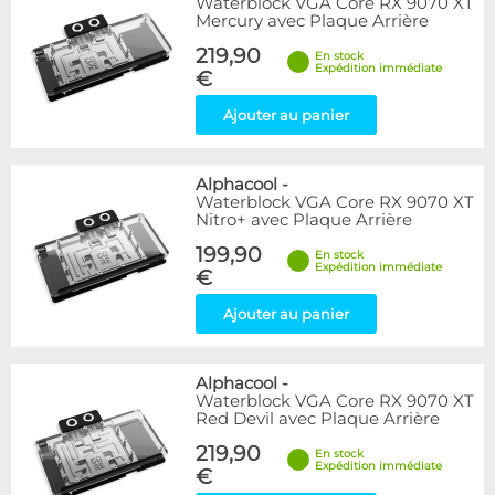
Waterblock VGA Core RX 9070 XT
Mercury avec Plaque Arrière
219,90
En stock
Expédition immédiate
€
Ajouter au panier
Alphacool
-
Waterblock VGA Core RX 9070 XT
Nitro+ avec Plaque Arrière
199,90
En stock
Expédition immédiate
€
Ajouter au panier
Alphacool
-
Waterblock VGA Core RX 9070 XT
Red Devil avec Plaque Arrière
219,90
En stock
Expédition immédiate
€