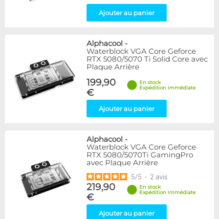
Ajouter au panier
Alphacool
-
Waterblock VGA Core Geforce
RTX 5080/5070 Ti Solid Core avec
Plaque Arrière
199,90
En stock
Expédition immédiate
€
Ajouter au panier
Alphacool
-
Waterblock VGA Core Geforce
RTX 5080/5070Ti GamingPro
avec Plaque Arrière
5
/
5
-
2
avis
219,90
En stock
Expédition immédiate
€
Ajouter au panier