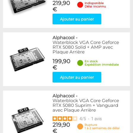
219,90
Indisponible
Délai inconnu
€
Ajouter au panier
Alphacool
-
Waterblock VGA Core Geforce
RTX 5080 Solid + AMP avec
Plaque Arrière
199,90
En stock
Expédition immédiate
€
Ajouter au panier
Alphacool
-
Waterblock VGA Core Geforce
RTX 5080 Suprim + Vanguard
avec Plaque Arrière
4
/
5
-
1
avis
219,90
Rupture
1 à 2 semaines de délai
€