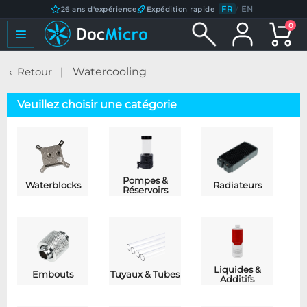
FR
/
EN
26 ans d'expérience
Expédition rapide
0
Retour
Watercooling
Veuillez choisir une catégorie
Pompes &
Waterblocks
Radiateurs
Réservoirs
Liquides &
Embouts
Tuyaux & Tubes
Additifs