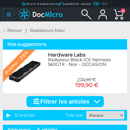
FR
/
EN
26 ans d'expérience
Expédition rapide
0
Retour
Radiateurs Maxi
Nos suggestions
Promo - 28%
Hardware Labs
Radiateur Black ICE Nemesis
560GTX - Noir - OCCASION
276,90 €
199,90 €
Filtrer les articles
Filtrer
les
articles
13 articles
Trier par
Marque
Alphacool – 6 articles