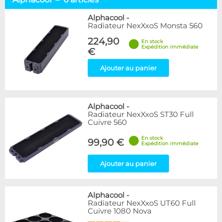
Alphacool
6
Hardware Labs
6
Alphacool
-
Radiateur NexXxoS Monsta 560
WaterCool
1
224,90
En stock
Expédition immédiate
Disponibilité / Promotions
€
Articles en stock
Ajouter au panier
Articles en promotions
Appliquer
Alphacool
-
Radiateur NexXxoS ST30 Full
Cuivre 560
En stock
99,90 €
Expédition immédiate
Ajouter au panier
Alphacool
-
Radiateur NexXxoS UT60 Full
Cuivre 1080 Nova