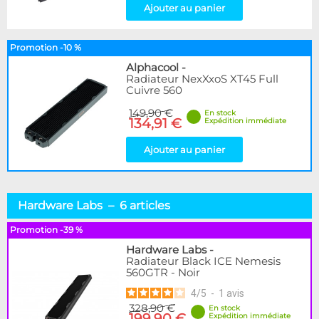
Ajouter au panier
Promotion -10 %
Alphacool
-
Radiateur NexXxoS XT45 Full
Cuivre 560
149,90 €
En stock
134,91 €
Expédition immédiate
Ajouter au panier
Hardware Labs – 6 articles
Promotion -39 %
Hardware Labs
-
Radiateur Black ICE Nemesis
560GTR - Noir
4
/
5
-
1
avis
328,90 €
En stock
199,90 €
Expédition immédiate