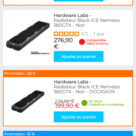
Hardware Labs
-
Radiateur Black ICE Nemesis
560GTX - Noir
5
/
5
-
1
avis
276,90
Indisponible
Délai inconnu
€
Ajouter au panier
Promotion -28 %
Hardware Labs
-
Radiateur Black ICE Nemesis
560GTX - Noir - OCCASION
276,90 €
En stock
199,90 €
Expédition immédiate
Ajouter au panier
Promotion -10 %