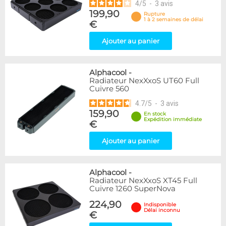
4
/
5
-
3
avis
199,90
Rupture
1 à 2 semaines de délai
€
Ajouter au panier
Alphacool
-
Radiateur NexXxoS UT60 Full
Cuivre 560
4.7
/
5
-
3
avis
159,90
En stock
Expédition immédiate
€
Ajouter au panier
Alphacool
-
Radiateur NexXxoS XT45 Full
Cuivre 1260 SuperNova
224,90
Indisponible
Délai inconnu
€