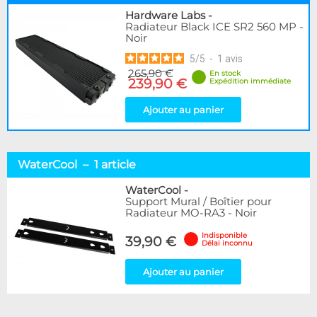
Hardware Labs
-
Radiateur Black ICE SR2 560 MP -
Noir
5
/
5
-
1
avis
265,90 €
En stock
239,90 €
Expédition immédiate
Ajouter au panier
WaterCool – 1 article
WaterCool
-
Support Mural / Boîtier pour
Radiateur MO-RA3 - Noir
Indisponible
39,90 €
Délai inconnu
Ajouter au panier